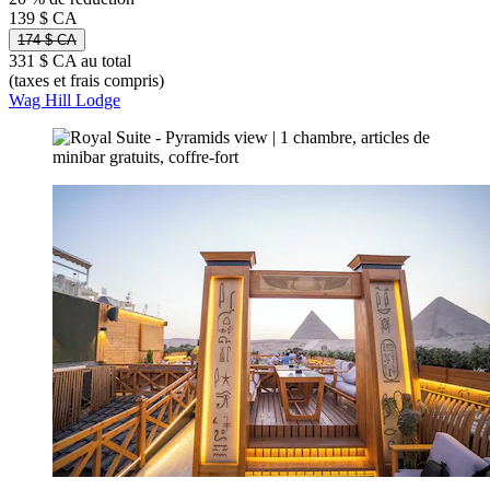
139 $ CA
174 $ CA
331 $ CA au total
(taxes et frais compris)
Wag Hill Lodge