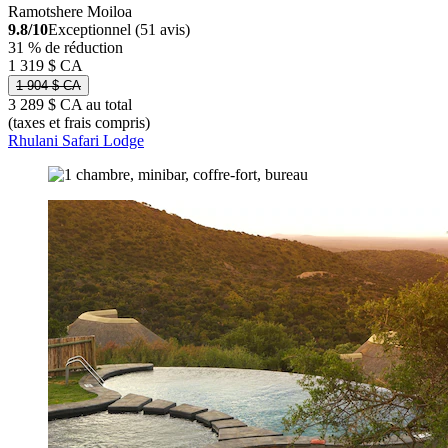
Ramotshere Moiloa
9.8/10
Exceptionnel (51 avis)
31 % de réduction
1 319 $ CA
1 904 $ CA
3 289 $ CA au total
(taxes et frais compris)
Rhulani Safari Lodge