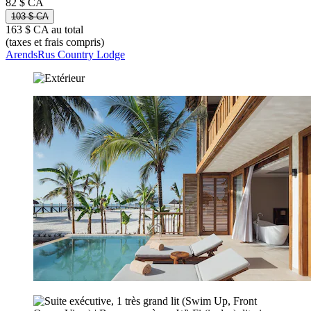
82 $ CA
103 $ CA
163 $ CA au total
(taxes et frais compris)
ArendsRus Country Lodge