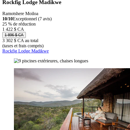
Rockfig Lodge Madikwe
Ramotshere Moiloa
10/10
Exceptionnel (7 avis)
25 % de réduction
1 422 $ CA
1 896 $ CA
3 302 $ CA au total
(taxes et frais compris)
Rockfig Lodge Madikwe