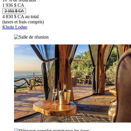
1 936 $ CA
2 151 $ CA
4 830 $ CA au total
(taxes et frais compris)
Khulu Lodge