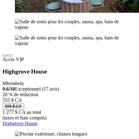
Accès VIP
Highgrove House
Mbombela
9.6/10
Exceptionnel (17 avis)
20 % de réduction
555 $ CA
694 $ CA
1 277 $ CA au total
(taxes et frais compris)
Highgrove House