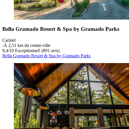
Bella Gramado Resort & Spa by Gramado Parks
Carniel
‐
À 2,51 km du centre-ville
9,4
/
10
Exceptionnel! (891 avis)
Bella Gramado Resort & Spa by Gramado Parks