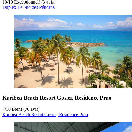
10
/
10
Exceptionnel! (3 avis)
Duplex Le Nid des Pélicans
Karibea Beach Resort Gosier, Residence Prao
7
/
10
Bien! (76 avis)
Karibea Beach Resort Gosier, Residence Prao