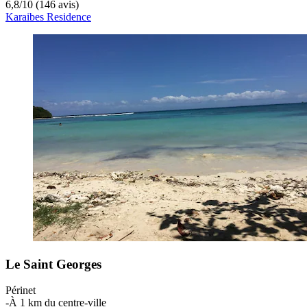
6,8
/
10
(146 avis)
Karaibes Residence
Le Saint Georges
Périnet
‐
À 1 km du centre-ville