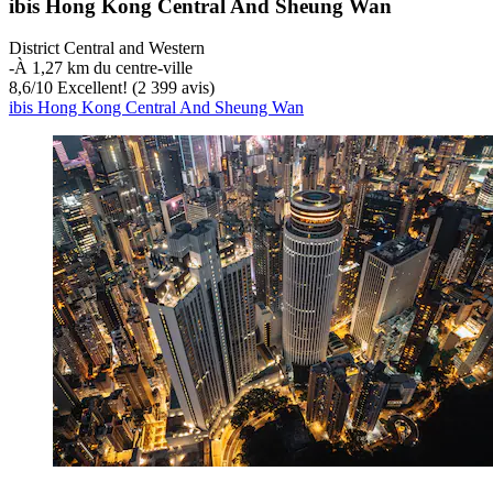
ibis Hong Kong Central And Sheung Wan
District Central and Western
‐
À 1,27 km du centre-ville
8,6
/
10
Excellent! (2 399 avis)
ibis Hong Kong Central And Sheung Wan