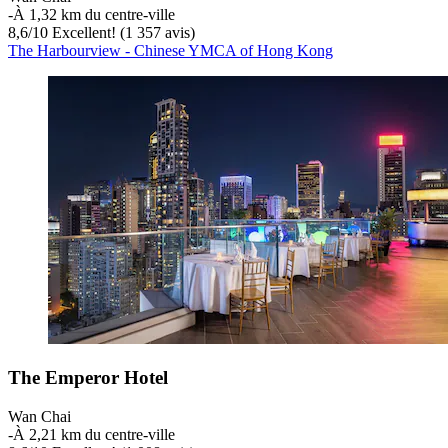
‐
À 1,32 km du centre-ville
8,6
/
10
Excellent! (1 357 avis)
The Harbourview - Chinese YMCA of Hong Kong
The Emperor Hotel
Wan Chai
‐
À 2,21 km du centre-ville