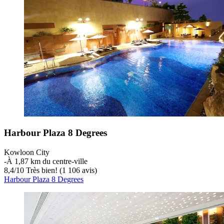
Harbour Plaza 8 Degrees
Kowloon City
‐
À 1,87 km du centre-ville
8,4
/
10
Très bien! (1 106 avis)
Harbour Plaza 8 Degrees