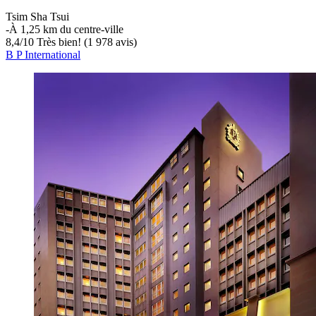
Tsim Sha Tsui
‐
À 1,25 km du centre-ville
8,4
/
10
Très bien! (1 978 avis)
B P International