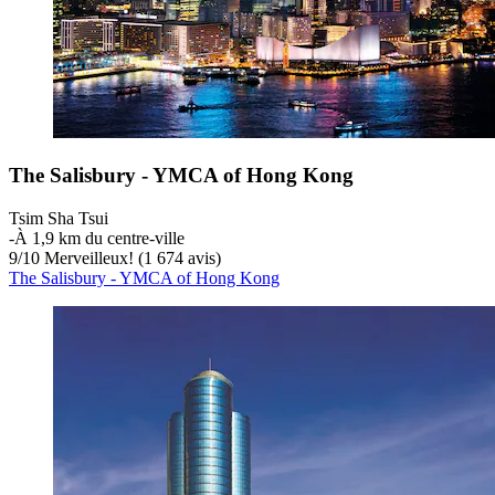
The Salisbury - YMCA of Hong Kong
Tsim Sha Tsui
‐
À 1,9 km du centre-ville
9
/
10
Merveilleux! (1 674 avis)
The Salisbury - YMCA of Hong Kong