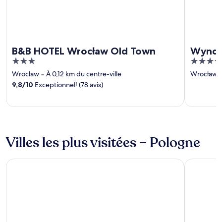
B&B HOTEL Wrocław Old Town
Wyndh
3
4
out
out
Wrocław
‐
À 0,12 km du centre-ville
Wrocław
of
of
9,8
/
10
Exceptionnel! (78 avis)
5
5
Villes les plus visitées – Pologne
Wroclaw
Sopot