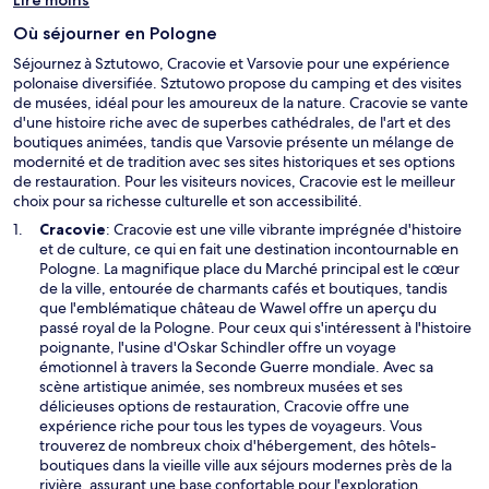
n
e
ê
Où séjourner en Pologne
n
t
o
Séjournez à Sztutowo, Cracovie et Varsovie pour une expérience
r
u
polonaise diversifiée. Sztutowo propose du camping et des visites
e
v
de musées, idéal pour les amoureux de la nature. Cracovie se vante
e
d'une histoire riche avec de superbes cathédrales, de l'art et des
l
boutiques animées, tandis que Varsovie présente un mélange de
l
modernité et de tradition avec ses sites historiques et ses options
e
de restauration. Pour les visiteurs novices, Cracovie est le meilleur
f
choix pour sa richesse culturelle et son accessibilité.
e
S
Cracovie
: Cracovie est une ville vibrante imprégnée d'histoire
n
’
et de culture, ce qui en fait une destination incontournable en
ê
o
Pologne. La magnifique place du Marché principal est le cœur
t
u
de la ville, entourée de charmants cafés et boutiques, tandis
r
v
que l'emblématique château de Wawel offre un aperçu du
e
r
passé royal de la Pologne. Pour ceux qui s'intéressent à l'histoire
e
poignante, l'usine d'Oskar Schindler offre un voyage
d
émotionnel à travers la Seconde Guerre mondiale. Avec sa
a
scène artistique animée, ses nombreux musées et ses
n
délicieuses options de restauration, Cracovie offre une
s
expérience riche pour tous les types de voyageurs. Vous
u
trouverez de nombreux choix d'hébergement, des hôtels-
n
boutiques dans la vieille ville aux séjours modernes près de la
e
rivière, assurant une base confortable pour l'exploration.