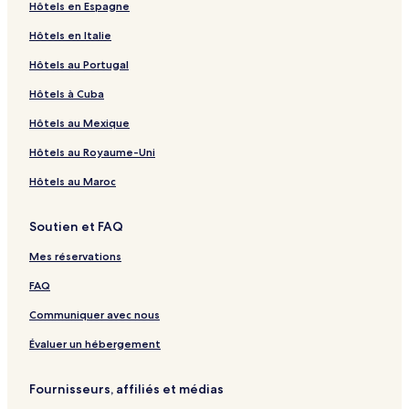
Hôtels en Espagne
Bialystok – Hôtels
Hôtels en Italie
Zakopane – Appartements
Hôtels au Portugal
Zakopane – Hôtels 5 étoiles
Complexes et hôtels avec spa – Zakopane
Hôtels à Cuba
Śmigiel – Hôtels
Hôtels au Mexique
Jurata – Hôtels
Hôtels au Royaume-Uni
Cracovie – Hôtels
Hôtels au Maroc
Goslawice – Hôtels
Soutien et FAQ
Dęblin – Hôtels
Mes réservations
Gmina Banie – Hôtels
Gmina Staroźreby – Hôtels
FAQ
Mielnik – Hôtels
Communiquer avec nous
Comté de Kolbuszowa – Hôtels
Évaluer un hébergement
Fournisseurs, affiliés et médias