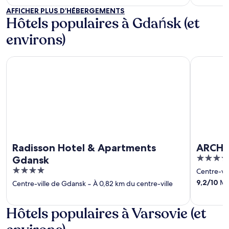
AFFICHER PLUS D’HÉBERGEMENTS
Hôtels populaires à Gdańsk (et
environs)
Radisson Hotel & Apartments Gdansk
ARCHE Dw
Radisson Hotel & Apartments
ARCHE
4
Gdansk
out
4
Centre-vi
of
out
9,2
/
10
Mer
Centre-ville de Gdansk
‐
À 0,82 km du centre-ville
5
of
5
Hôtels populaires à Varsovie (et