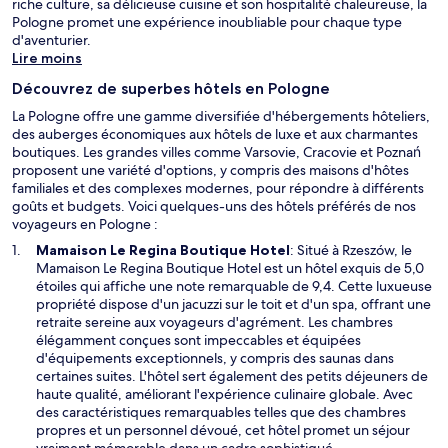
riche culture, sa délicieuse cuisine et son hospitalité chaleureuse, la
Pologne promet une expérience inoubliable pour chaque type
d'aventurier.
Lire moins
Découvrez de superbes hôtels en Pologne
La Pologne offre une gamme diversifiée d'hébergements hôteliers,
des auberges économiques aux hôtels de luxe et aux charmantes
boutiques. Les grandes villes comme Varsovie, Cracovie et Poznań
proposent une variété d'options, y compris des maisons d'hôtes
familiales et des complexes modernes, pour répondre à différents
goûts et budgets. Voici quelques-uns des hôtels préférés de nos
voyageurs en Pologne :
S
Mamaison Le Regina Boutique Hotel
: Situé à Rzeszów, le
’
Mamaison Le Regina Boutique Hotel est un hôtel exquis de 5,0
o
étoiles qui affiche une note remarquable de 9,4. Cette luxueuse
u
propriété dispose d'un jacuzzi sur le toit et d'un spa, offrant une
v
retraite sereine aux voyageurs d'agrément. Les chambres
r
élégamment conçues sont impeccables et équipées
e
d'équipements exceptionnels, y compris des saunas dans
d
certaines suites. L'hôtel sert également des petits déjeuners de
a
haute qualité, améliorant l'expérience culinaire globale. Avec
n
des caractéristiques remarquables telles que des chambres
s
propres et un personnel dévoué, cet hôtel promet un séjour
u
vraiment mémorable dans un cadre sophistiqué.