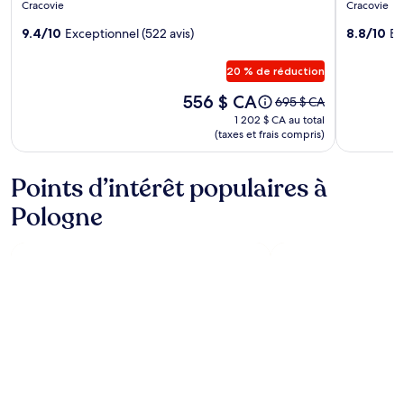
5.0 étoile
4.0 étoil
Cracovie
Cracovie
l’hébergement
l’héber
The
9.4/10
Exceptionnel (522 avis)
Hotel
8.8/10
Ex
Bonerowski
Ester
20 % de réduction
Palace
Boutique
Le
556 $ CA
Le
695 $ CA
prix
Hotel
prix
1 202 $ CA
1 202 $ CA au total
est
était
(taxes et frais compris)
au total
de 556 $ CA
de 695 $ CA,
consulter
Points d’intérêt populaires à
plus
de
Pologne
renseignements
sur
le
tarif
ordinaire.