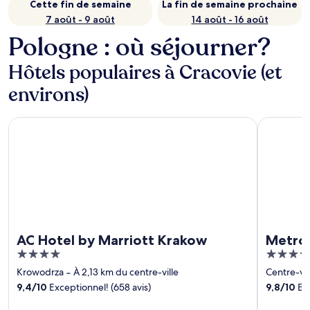
Cette fin de semaine
La fin de semaine prochaine
7 août - 9 août
14 août - 16 août
Pologne : où séjourner?
Hôtels populaires à Cracovie (et
environs)
AC Hotel by Marriott Krakow
Metropoli
AC Hotel by Marriott Krakow
Metrop
4
4
out
out
Krowodrza
‐
À 2,13 km du centre-ville
Centre-vil
of
of
9,4
/
10
Exceptionnel! (658 avis)
9,8
/
10
Exc
5
5