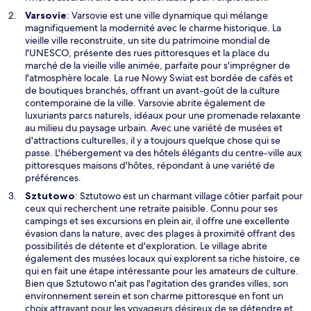
n
S
Varsovie
: Varsovie est une ville dynamique qui mélange
o
’
magnifiquement la modernité avec le charme historique. La
u
o
vieille ville reconstruite, un site du patrimoine mondial de
v
u
l'UNESCO, présente des rues pittoresques et la place du
e
v
marché de la vieille ville animée, parfaite pour s'imprégner de
l
r
l'atmosphère locale. La rue Nowy Swiat est bordée de cafés et
l
e
de boutiques branchés, offrant un avant-goût de la culture
e
d
contemporaine de la ville. Varsovie abrite également de
f
a
luxuriants parcs naturels, idéaux pour une promenade relaxante
e
n
au milieu du paysage urbain. Avec une variété de musées et
n
s
d'attractions culturelles, il y a toujours quelque chose qui se
ê
u
passe. L'hébergement va des hôtels élégants du centre-ville aux
t
n
pittoresques maisons d'hôtes, répondant à une variété de
r
e
préférences.
e
n
Sztutowo
: Sztutowo est un charmant village côtier parfait pour
o
ceux qui recherchent une retraite paisible. Connu pour ses
u
campings et ses excursions en plein air, il offre une excellente
v
évasion dans la nature, avec des plages à proximité offrant des
e
possibilités de détente et d'exploration. Le village abrite
l
également des musées locaux qui explorent sa riche histoire, ce
l
qui en fait une étape intéressante pour les amateurs de culture.
e
Bien que Sztutowo n'ait pas l'agitation des grandes villes, son
f
environnement serein et son charme pittoresque en font un
e
choix attrayant pour les voyageurs désireux de se détendre et