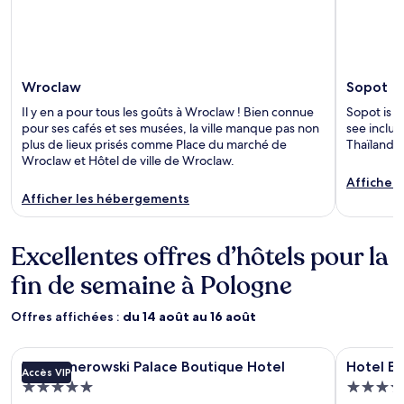
Wroclaw
Sopot
Il y en a pour tous les goûts à Wroclaw ! Bien connue
Sopot is k
pour ses cafés et ses musées, la ville manque pas non
see inclu
plus de lieux prisés comme Place du marché de
Thaïlandai
Wroclaw et Hôtel de ville de Wroclaw.
Afficher
Afficher les hébergements
Excellentes offres d’hôtels pour la
fin de semaine à Pologne
Offres affichées :
du 14 août au 16 août
Galerie
The Bonerowski Palace Boutique Hotel
Galerie
Hotel Este
The Bonerowski Palace Boutique Hotel
Hotel Es
Accès VIP
d’images
d’image
Hébergement
Héberg
pour
pour