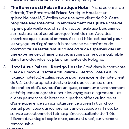
n
S
The Bonerowski Palace Boutique Hotel
: Niché au cœur de
e
’
Gdansk, The Bonerowski Palace Boutique Hotel est un
n
o
splendide hôtel 5,0 étoiles avec une note client de 9,2. Cette
o
u
propriété élégante offre un emplacement idéal juste à côté de
u
v
la principale vieille rue, offrant un accès facile aux bars animés,
v
r
aux restaurants et au pittoresque front de mer. Avec des
e
e
chambres spacieuses et immaculées, cet hôtel est parfait pour
l
d
les voyageurs d'agrément à la recherche de confort et de
l
a
commodité. Le restaurant sur place offre de superbes vues et
e
n
une expérience culinaire unique, assurant un séjour inoubliable
f
s
dans l'une des villes les plus charmantes de Pologne.
e
u
S
Hotel Altus Palace - Destigo Hotels
: Situé dans la captivante
n
n
’
ville de Cracovie, l'Hotel Altus Palace - Destigo Hotels est un
ê
e
o
luxueux hôtel 5,0 étoiles, réputé pour son excellente note client
t
n
u
de 9,4. Cette propriété de style boutique est ornée d'une
r
o
v
décoration et d'œuvres d'art uniques, créant un environnement
e
u
r
esthétiquement agréable pour les voyageurs d'agrément. Les
v
e
clients peuvent se délecter de superbes offres culinaires et
e
d
d'une expérience spa somptueuse, ce qui en fait un choix
l
a
parfait pour ceux qui recherchent une escapade raffinée. Le
l
n
service exceptionnel et l'atmosphère accueillante de l'hôtel
e
s
élèvent davantage l'expérience, assurant un séjour vraiment
f
u
remarquable.
e
n
Lire moins