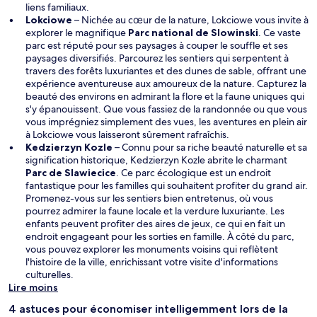
liens familiaux.
Lokciowe
– Nichée au cœur de la nature, Lokciowe vous invite à
explorer le magnifique
Parc national de Slowinski
. Ce vaste
parc est réputé pour ses paysages à couper le souffle et ses
paysages diversifiés. Parcourez les sentiers qui serpentent à
travers des forêts luxuriantes et des dunes de sable, offrant une
expérience aventureuse aux amoureux de la nature. Capturez la
beauté des environs en admirant la flore et la faune uniques qui
s'y épanouissent. Que vous fassiez de la randonnée ou que vous
vous imprégniez simplement des vues, les aventures en plein air
à Lokciowe vous laisseront sûrement rafraîchis.
Kedzierzyn Kozle
– Connu pour sa riche beauté naturelle et sa
signification historique, Kedzierzyn Kozle abrite le charmant
Parc de Slawiecice
. Ce parc écologique est un endroit
fantastique pour les familles qui souhaitent profiter du grand air.
Promenez-vous sur les sentiers bien entretenus, où vous
pourrez admirer la faune locale et la verdure luxuriante. Les
enfants peuvent profiter des aires de jeux, ce qui en fait un
endroit engageant pour les sorties en famille. À côté du parc,
vous pouvez explorer les monuments voisins qui reflètent
l'histoire de la ville, enrichissant votre visite d'informations
culturelles.
Lire moins
4 astuces pour économiser intelligemment lors de la