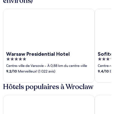
environs)
Warsaw Presidential Hotel
Sofitel Wa
Warsaw Presidential Hotel
Sofite
5
5
out
out
Centre-ville de Varsovie
‐
À 0,88 km du centre-ville
Centre-vil
of
of
9,2
/
10
Merveilleux! (1 022 avis)
9,4
/
10
Exc
5
5
Hôtels populaires à Wroclaw
B&B HOTEL Wrocław Old Town
Wyndham 