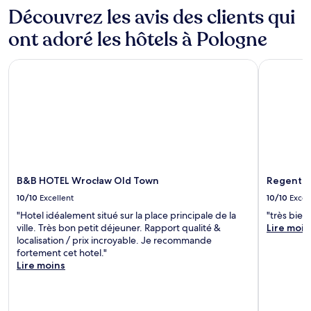
Découvrez les avis des clients qui
ont adoré les hôtels à Pologne
B&B HOTEL Wrocław Old Town
Regent Wa
B&B HOTEL Wrocław Old Town
Regent W
10/10
Excellent
10/10
Excel
"Hotel idéalement situé sur la place principale de la
"très bien
ville. Très bon petit déjeuner. Rapport qualité &
Lire moin
localisation / prix incroyable. Je recommande
fortement cet hotel."
Lire moins