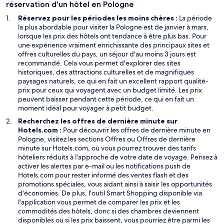
réservation d'un hôtel en Pologne
Réservez pour les périodes les moins chères :
La période
la plus abordable pour visiter la Pologne est de janvier à mars,
lorsque les prix des hôtels ont tendance à être plus bas. Pour
une expérience vraiment enrichissante des principaux sites et
offres culturelles du pays, un séjour d'au moins 3 jours est
recommandé. Cela vous permet d'explorer des sites
historiques, des attractions culturelles et de magnifiques
paysages naturels, ce qui en fait un excellent rapport qualité-
prix pour ceux qui voyagent avec un budget limité. Les prix
peuvent baisser pendant cette période, ce qui en fait un
moment idéal pour voyager à petit budget.
Recherchez les offres de dernière minute sur
Hotels.com :
Pour découvrir les offres de dernière minute en
Pologne, visitez les sections Offres ou Offres de dernière
minute sur Hotels.com, où vous pourrez trouver des tarifs
hôteliers réduits à l'approche de votre date de voyage. Pensez à
activer les alertes par e-mail ou les notifications push de
Hotels.com pour rester informé des ventes flash et des
promotions spéciales, vous aidant ainsi à saisir les opportunités
S
d'économies. De plus, l'outil
Smart Shopping
disponible via
’
l'application vous permet de comparer les prix et les
o
commodités des hôtels, donc si des chambres deviennent
u
disponibles ou si les prix baissent, vous pourriez être parmi les