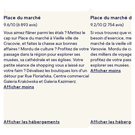
Place du marché
Place du marché de l
9.6/10 (6 893 avis)
9.2/10 (2 754 avis)
Vous aimez flâner parmi les étals ? Mettez le
Si vous trouvez que votr
cap sur Place du marché à Vieille ville de
besoin d'exercice, mett
Cracovie, et faites la chasse aux bonnes
marché de la vieille ville 
affaires ! Mordu de culture ? Profitez de votre
Varsovie. Mordu de cul
passage dans la région pour explorer ses
des milliers de voyageu
musées, sa cathédrale et ses églises. Votre
profitez de votre passa
petite séance de shopping vous a laissé sur
explorer ses musées.
votre faim ? Dévalisez les boutiques lors d'un
Afficher moins
détour par Rue Floriańska, Centre commercial
Galeria Krakówska et Galeria Kazimierz.
Afficher moins
Afficher les hébergements
Afficher les héberg