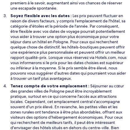
v
premiers à le savoir, augmentant ainsi vos chances de réserver
r
une escapade spontanée.
e
Soyez flexible avec les dates :
Les prix peuvent fluctuer en
d
raison de divers facteurs, y compris l'emplacement de l'hôtel, sa
a
catégorie d'étoiles et la période de l'année. Par conséquent,
n
être flexible avec vos dates de voyage pourrait potentiellement
s
vous aider à trouver une option plus économique pour votre
u
séjour dans un hôtel en Pologne. Pour ceux qui recherchent
n
quelque chose de distinctif, les hôtels-boutiques peuvent offrir
e
une expérience plus personnalisée et peuvent offrir un meilleur
n
rapport qualité-prix. Lorsque vous réservez via Hotels.com, nous
o
vous informerons si le prix pour les dates choisies est supérieur
u
ou inférieur à la moyenne. Si le prix semble être élevé, nous
v
pouvons vous suggérer d'autres dates qui pourraient vous aider
e
à trouver un tarif plus avantageux.
l
Tenez compte de votre emplacement :
Séjourner au cœur
l
des grandes villes de Pologne peut être incroyablement
e
pratique, surtout en ce qui concerne l'accès aux attractions
f
locales. Cependant, cet emplacement central s'accompagne
e
souvent d'un prix élevé. En revanche, les petites villes et les
n
zones rurales ont tendance à être plus abordables, offrant aux
ê
visiteurs des options d'hébergement économiques. Pour ceux
t
qui recherchent de meilleurs tarifs, il peut être intéressant
r
d'envisager des hôtels situés en dehors du centre-ville. Bien
e