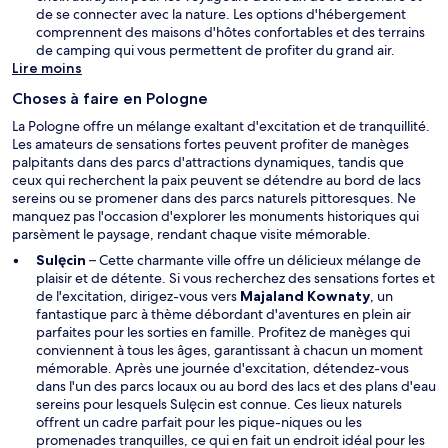
n
de se connecter avec la nature. Les options d'hébergement
ê
comprennent des maisons d'hôtes confortables et des terrains
t
de camping qui vous permettent de profiter du grand air.
r
Lire moins
e
Choses à faire en Pologne
La Pologne offre un mélange exaltant d'excitation et de tranquillité.
Les amateurs de sensations fortes peuvent profiter de manèges
palpitants dans des parcs d'attractions dynamiques, tandis que
ceux qui recherchent la paix peuvent se détendre au bord de lacs
sereins ou se promener dans des parcs naturels pittoresques. Ne
manquez pas l'occasion d'explorer les monuments historiques qui
parsèment le paysage, rendant chaque visite mémorable.
Sulęcin
– Cette charmante ville offre un délicieux mélange de
plaisir et de détente. Si vous recherchez des sensations fortes et
de l'excitation, dirigez-vous vers
Majaland Kownaty
, un
fantastique parc à thème débordant d'aventures en plein air
parfaites pour les sorties en famille. Profitez de manèges qui
conviennent à tous les âges, garantissant à chacun un moment
mémorable. Après une journée d'excitation, détendez-vous
dans l'un des parcs locaux ou au bord des lacs et des plans d'eau
sereins pour lesquels Sulęcin est connue. Ces lieux naturels
offrent un cadre parfait pour les pique-niques ou les
promenades tranquilles, ce qui en fait un endroit idéal pour les