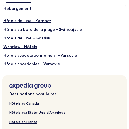
Hébergement
Hôtels de luxe – Karpacz
Hôtels au bord de la plage – Swinoujscie
Hôtels de luxe – Gdańsk
Wroclaw – Hôtels
Hôtels avec stationnement – Varsovie
Hôtels abordables – Varsovie
Varsovie – Hôtels
Radawa – Hôtels
Powidz – Hôtels
Destinations populaires
Bronisławów – Hôtels
Hôtels au Canada
Zielona Góra – Hôtels 3 étoiles
Hôtels aux États-Unis d'Amérique
Milakowo – Hôtels
Hôtels en France
Jarosławiec – Hôtels