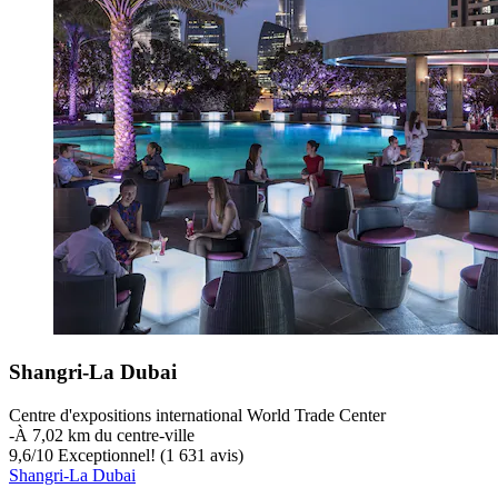
Shangri-La Dubai
Centre d'expositions international World Trade Center
‐
À 7,02 km du centre-ville
9,6
/
10
Exceptionnel! (1 631 avis)
Shangri-La Dubai