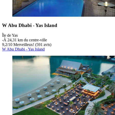
W Abu Dhabi - Yas Island
Île de Yas
‐
À 24,31 km du centre-ville
9,2
/
10
Merveilleux! (591 avis)
W Abu Dhabi - Yas Island