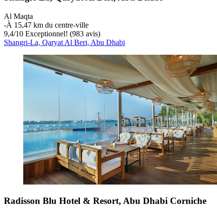
Al Maqta
‐
À 15,47 km du centre-ville
9,4
/
10
Exceptionnel! (983 avis)
Shangri-La, Qaryat Al Beri, Abu Dhabi
Radisson Blu Hotel & Resort, Abu Dhabi Corniche