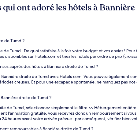
s qui ont adoré les hôtels à Bannièr
te de Tumd ?
 de Tumd . De quoi satisfaire à la fois votre budget et vos envies ! Pour
res disponibles sur Hotels.com et triez les hôtels par ordre de prix (croissa
ses auprès des hôtels à Bannière droite de Tumd ?
à Bannière droite de Tumd avec Hotels.com. Vous pouvez également consu
périodes creuses. Et pour une escapade spontanée, ne manquez pas nos of
 à Bannière droite de Tumd ?
oite de Tumd, sélectionnez simplement le filtre << Hébergement entièr
ent l'annulation gratuite, vous recevrez donc un remboursement si vous 
4 heures avant votre arrivée prévue : par conséquent, vérifiez bien vo
ement remboursables à Bannière droite de Tumd ?