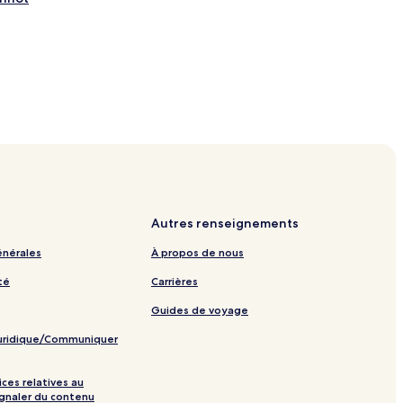
Autres renseignements
énérales
À propos de nous
té
Carrières
Guides de voyage
juridique/Communiquer
ices relatives au
ignaler du contenu