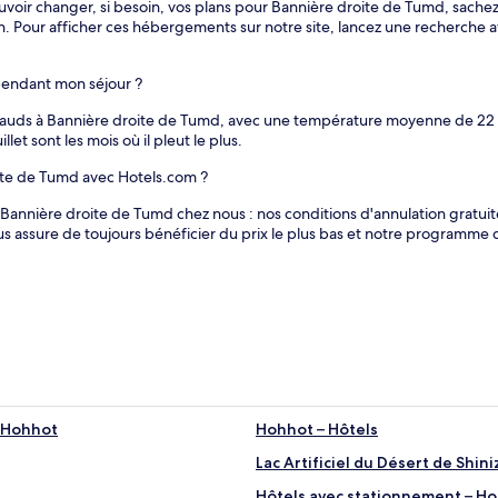
 pouvoir changer, si besoin, vos plans pour Bannière droite de Tumd, sach
n. Pour afficher ces hébergements sur notre site, lancez une recherche av
pendant mon séjour ?
 chauds à Bannière droite de Tumd, avec une température moyenne de 22 °
et sont les mois où il pleut le plus.
oite de Tumd avec Hotels.com ?
à Bannière droite de Tumd chez nous : nos conditions d'annulation gratuite
ous assure de toujours bénéficier du prix le plus bas et notre programme
– Hohhot
Hohhot – Hôtels
Lac Artificiel du Désert de Shin
Hôtels avec stationnement – H