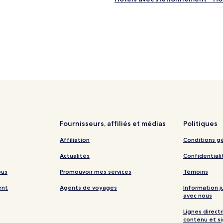
Fournisseurs, affiliés et médias
Politiques
Affiliation
Conditions g
Actualités
Confidentiali
ous
Promouvoir mes services
Témoins
ent
Agents de voyages
Information 
avec nous
Lignes directr
contenu et s