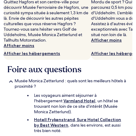
Quittez Hagfors et son centre-ville pour
Mordu de sport ? Quitt
nuit
découvrir Musée Ferroviaire de Hagfors, une
parcourez 0,5 km pour 
pour
curiosité sympa située à seulement 1,3 km de
d'Uddeholm. L'emblém
deux
là. Envie de découvrir les autres pépites
d'Uddeholm vous a donn
adultes.
culturelles que vous réserve Hagfors ?
Assistez à d'autres évé
Les
Tournez-vous sans hésiter vers Golf de
exceptionnels avec Tall
prix
Uddeholms, Musée Monica Zetterlund et
situé non loin de là.
et
Tallhults Motorstadion.
Afficher moins
la
Afficher moins
disponibilité
Afficher les hébergements
Afficher les héberg
peuvent
changer.
Des
Foire aux questions
conditions
supplémentaires
Musée Monica Zetterlund : quels sont les meilleurs hôtels à
peuvent
proximité ?
s’appliquer.
Les voyageurs aiment séjourner à
l'hébergement
Varmland Hotel
, un hôtel se
trouvant non loin de ce site d'intérêt (Musée
Monica Zetterlund).
Hotell Frykenstrand, Sure Hotel Collection
by Best Western
, dans les environs, est aussi
très bien noté.