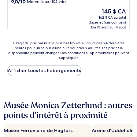
9.0
9,0/10
Merveilleux
(102 avis)
sur
Le
145 $ CA
10,
prix
Merveilleux,
162 $ CA au total
est
(taxes et frais compris)
(102 avis)
de
Du 13 août au 14 août
145 $ CA
Il
Il s’agit du prix par nuit le plus bas trouvé au cours des 24 dernières
heures pour un séjour d’une nuit pour deux adultes. Les prix et la
s’agit
disponibilité peuvent changer. Des conditions supplémentaires peuvent
du
s’appliquer.
prix
par
Afficher tous les hébergements
nuit
le
plus
bas
trouvé
au
Musée Monica Zetterlund : autres
cours
des 24 dernières
points d’intérêt à proximité
heures
pour
un
Musée Ferroviaire de Hagfors
Arène d'Uddeholm
séjour
d’une