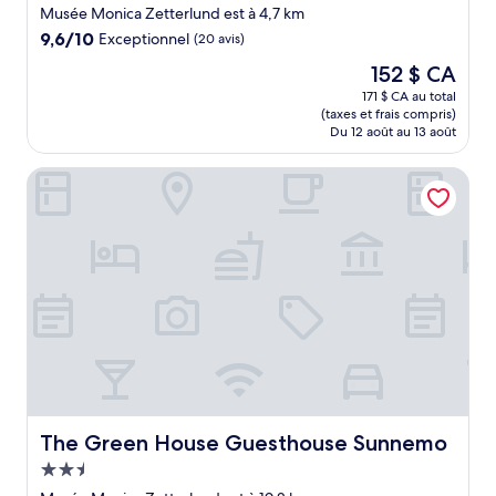
3.0 étoiles
Musée Monica Zetterlund est à 4,7 km
9.6
9,6/10
Exceptionnel
(20 avis)
sur
Le
152 $ CA
10,
prix
Exceptionnel,
171 $ CA au total
est
(taxes et frais compris)
(20 avis)
de
Du 12 août au 13 août
152 $ CA
The Green House Guesthouse Sunnemo
The Green House Guesthouse Sunnemo
The Green House Guesthouse Sunnemo
Hébergement
2.5 étoiles