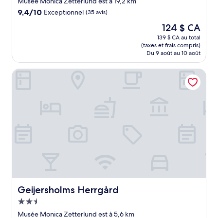
Musée Monica Zetterlund est à 19,2 km
9.4
9,4/10
Exceptionnel
(35 avis)
sur
Le
124 $ CA
10,
prix
Exceptionnel,
139 $ CA au total
est
(taxes et frais compris)
(35 avis)
de
Du 9 août au 10 août
124 $ CA
Geijersholms Herrgård
Geijersholms Herrgård
Geijersholms Herrgård
Hébergement
2.5 étoiles
Musée Monica Zetterlund est à 5,6 km