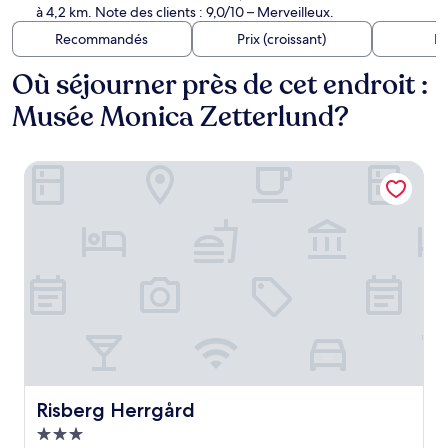
à 4,2 km. Note des clients : 9,0/10 – Merveilleux.
Recommandés
Prix (croissant)
Di
Où séjourner près de cet endroit :
Musée Monica Zetterlund?
Risberg Herrgård
Risberg Herrgård
Risberg Herrgård
Hébergement