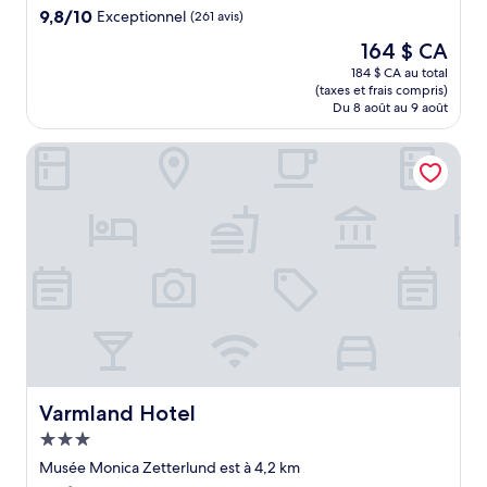
9.8
9,8/10
Exceptionnel
(261 avis)
sur
Le
164 $ CA
10,
prix
Exceptionnel,
184 $ CA au total
est
(taxes et frais compris)
(261 avis)
de
Du 8 août au 9 août
164 $ CA
Varmland Hotel
Varmland Hotel
Varmland Hotel
Hébergement
3.0 étoiles
Musée Monica Zetterlund est à 4,2 km