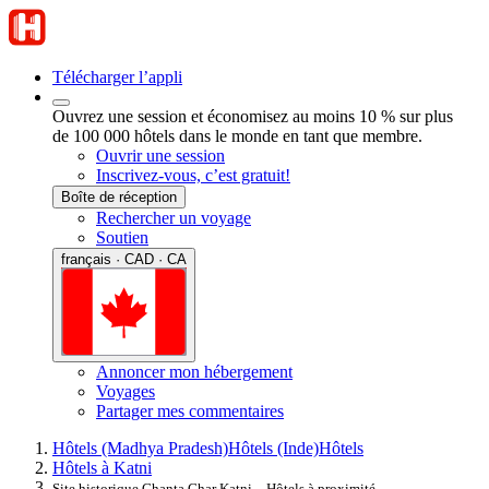
Télécharger l’appli
Ouvrez une session et économisez au moins 10 % sur plus
de 100 000 hôtels dans le monde en tant que membre.
Ouvrir une session
Inscrivez-vous, c’est gratuit!
Boîte de réception
Rechercher un voyage
Soutien
français · CAD · CA
Annoncer mon hébergement
Voyages
Partager mes commentaires
Hôtels (Madhya Pradesh)
Hôtels (Inde)
Hôtels
Hôtels à Katni
Site historique Ghanta Ghar Katni – Hôtels à proximité