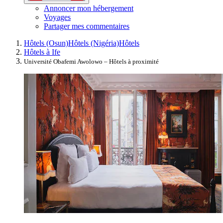
Annoncer mon hébergement
Voyages
Partager mes commentaires
Hôtels (Osun)
Hôtels (Nigéria)
Hôtels
Hôtels à Ife
Université Obafemi Awolowo – Hôtels à proximité