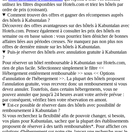
utilisez les filtres disponibles sur Hotels.com et triez les hôtels par
ordre de prix (croissant).
Comment trouver des offres et gagner des récompenses auprès
des hôtels à Kabuntalan ?
Découvrez des offres avantageuses sur des hôtels à Kabuntalan avec
Hotels.com. Pensez également à consulter les prix des hôtels en
semaine ou en basse saison : vous pourriez bien dénicher de bonnes
affaires liées aux périodes creuses. Ne manquez pas non plus nos
offres de dernière minute sur les hôtels à Kabuntalan.
Puis-je réserver des hôtels avec annulation gratuite à Kabuntalan
?
Pour réserver un hôtel remboursable à Kabuntalan sur Hotels.com,
rien de plus facile. Sélectionnez simplement le filtre <<
Hébergement entièrement remboursable >> sous << Options
d'annulation de l'hébergement >>. La plupart des hôtels proposent
l'annulation gratuite, vous recevrez donc un remboursement si vous
devez annuler. Toutefois, dans certains hébergements, vous ne
pouvez annuler que jusqu'à 24 heures avant votre arrivée prévue :
par conséquent, vérifiez bien votre réservation en amont.
Est-ce possible de réserver dans des hôtels avec possibilité de
remboursement à Kabuntalan ?
Si vous recherchez la flexibilité afin de pouvoir changer, si besoin,
vos plans pour Kabuntalan, sachez que la plupart des établissements
proposent de réserver à des tarifs remboursables*. Pour afficher ces
solutions d'hébergement sur notre site, lancez une recherche avec le