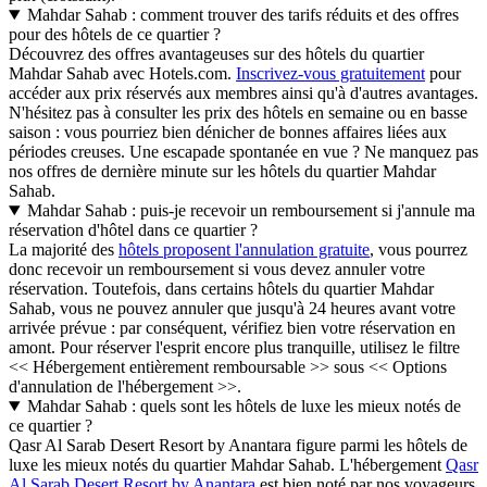
Mahdar Sahab : comment trouver des tarifs réduits et des offres
pour des hôtels de ce quartier ?
Découvrez des offres avantageuses sur des hôtels du quartier
Mahdar Sahab avec Hotels.com.
Inscrivez-vous gratuitement
pour
accéder aux prix réservés aux membres ainsi qu'à d'autres avantages.
N'hésitez pas à consulter les prix des hôtels en semaine ou en basse
saison : vous pourriez bien dénicher de bonnes affaires liées aux
périodes creuses. Une escapade spontanée en vue ? Ne manquez pas
nos offres de dernière minute sur les hôtels du quartier Mahdar
Sahab.
Mahdar Sahab : puis-je recevoir un remboursement si j'annule ma
réservation d'hôtel dans ce quartier ?
La majorité des
hôtels proposent l'annulation gratuite
, vous pourrez
donc recevoir un remboursement si vous devez annuler votre
réservation. Toutefois, dans certains hôtels du quartier Mahdar
Sahab, vous ne pouvez annuler que jusqu'à 24 heures avant votre
arrivée prévue : par conséquent, vérifiez bien votre réservation en
amont. Pour réserver l'esprit encore plus tranquille, utilisez le filtre
<< Hébergement entièrement remboursable >> sous << Options
d'annulation de l'hébergement >>.
Mahdar Sahab : quels sont les hôtels de luxe les mieux notés de
ce quartier ?
Qasr Al Sarab Desert Resort by Anantara figure parmi les hôtels de
luxe les mieux notés du quartier Mahdar Sahab. L'hébergement
Qasr
Al Sarab Desert Resort by Anantara
est bien noté par nos voyageurs