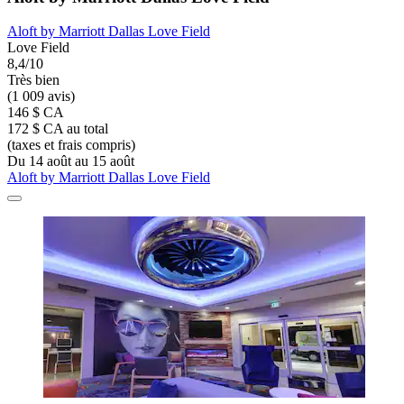
Aloft by Marriott Dallas Love Field
Love Field
8,4/10
Très bien
(1 009 avis)
146 $ CA
172 $ CA au total
(taxes et frais compris)
Du 14 août au 15 août
Aloft by Marriott Dallas Love Field