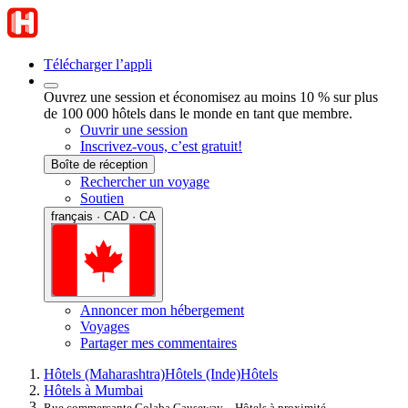
Télécharger l’appli
Ouvrez une session et économisez au moins 10 % sur plus
de 100 000 hôtels dans le monde en tant que membre.
Ouvrir une session
Inscrivez-vous, c’est gratuit!
Boîte de réception
Rechercher un voyage
Soutien
français · CAD · CA
Annoncer mon hébergement
Voyages
Partager mes commentaires
Hôtels (Maharashtra)
Hôtels (Inde)
Hôtels
Hôtels à Mumbai
Rue commerçante Colaba Causeway – Hôtels à proximité