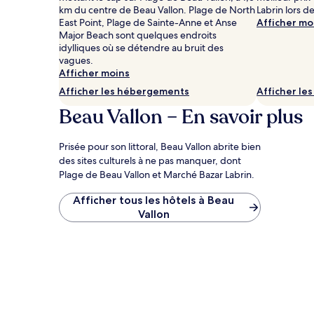
nuit
km du centre de Beau Vallon. Plage de North
Labrin lors de
pour
East Point, Plage de Sainte-Anne et Anse
Afficher mo
deux
Major Beach sont quelques endroits
adultes.
idylliques où se détendre au bruit des
Les
vagues.
prix
Afficher moins
et
Afficher les hébergements
Afficher le
la
disponibilité
Beau Vallon – En savoir plus
peuvent
changer.
Des
Prisée pour son littoral, Beau Vallon abrite bien
conditions
des sites culturels à ne pas manquer, dont
supplémentaires
Plage de Beau Vallon et Marché Bazar Labrin.
peuvent
s’appliquer.
Afficher tous les hôtels à Beau
Vallon