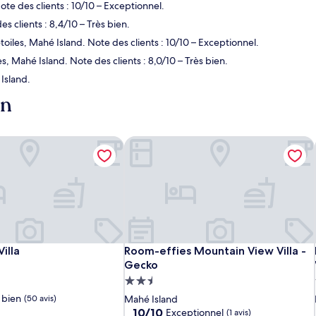
ote des clients : 10/10 – Exceptionnel.
s clients : 8,4/10 – Très bien.
toiles, Mahé Island. Note des clients : 10/10 – Exceptionnel.
s, Mahé Island. Note des clients : 8,0/10 – Très bien.
Island.
on
illa
Room-effies Mountain View Villa - G
illa
Room-effies Mountain View Villa - G
illa
Room-effies Mountain View Villa -
Gecko
t
Hébergement
2.5 étoiles
 bien
(50 avis)
Mahé Island
10.0
10/10
Exceptionnel
(1 avis)