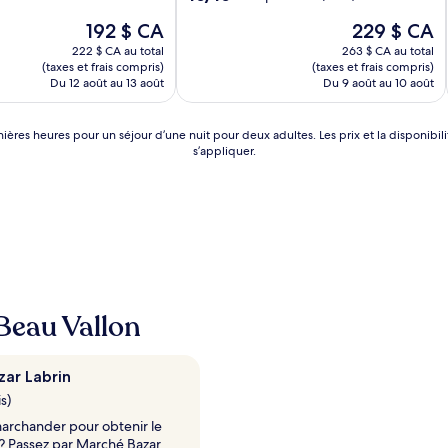
sur
Le
Le
192 $ CA
229 $ CA
10,
prix
prix
Exceptionnel,
222 $ CA au total
263 $ CA au total
est
est
(1 avis)
(taxes et frais compris)
(taxes et frais compris)
de
de
Du 12 août au 13 août
Du 9 août au 10 août
192 $ CA
229 $ CA
dernières heures pour un séjour d’une nuit pour deux adultes. Les prix et la dispon
s’appliquer.
 Beau Vallon
ar Labrin
s)
archander pour obtenir le
 ? Passez par Marché Bazar