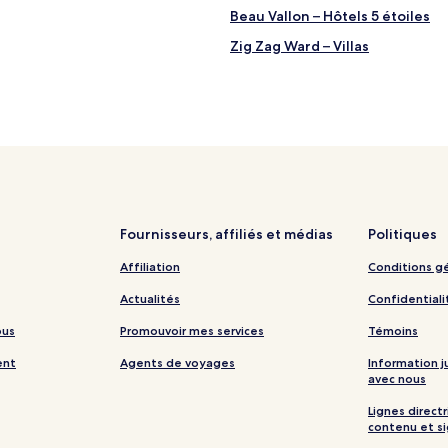
Beau Vallon – Hôtels 5 étoiles
Zig Zag Ward – Villas
Fournisseurs, affiliés et médias
Politiques
Affiliation
Conditions g
Actualités
Confidentiali
ous
Promouvoir mes services
Témoins
ent
Agents de voyages
Information 
avec nous
Lignes directr
contenu et s