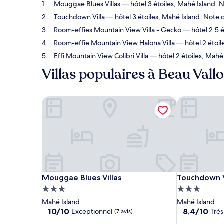
Mouggae Blues Villas
— hôtel 3 étoiles, Mahé Island. N
Touchdown Villa
— hôtel 3 étoiles, Mahé Island. Note de
Room-effies Mountain View Villa - Gecko
— hôtel 2.5 é
Room-effie Mountain View Halona Villa
— hôtel 2 étoile
Effi Mountain View Colibri Villa
— hôtel 2 étoiles, Mahé 
Villas populaires à Beau Vall
Mouggae Blues Villas
Touchdown V
Mouggae Blues Villas
Touchdown V
Mouggae Blues Villas
Touchdown V
Hébergement
Hébergemen
3.0 étoiles
3.0 étoiles
Mahé Island
Mahé Island
10.0
8.4
10/10
8,4/10
Exceptionnel
Très
(7 avis)
sur
sur