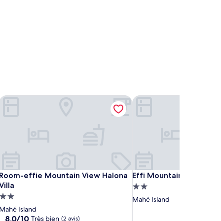
ecko
Room-effie Mountain View Halona Villa
Effi Mountain View Colibr
ecko
Room-effie Mountain View Halona Villa
Effi Mountain View Colibr
Room-effie Mountain View Halona
Effi Mountain View Colib
Villa
Hébergement
Hébergement
2.0 étoiles
Mahé Island
2.0 étoiles
Mahé Island
8.0
8,0/10
Très bien
(2 avis)