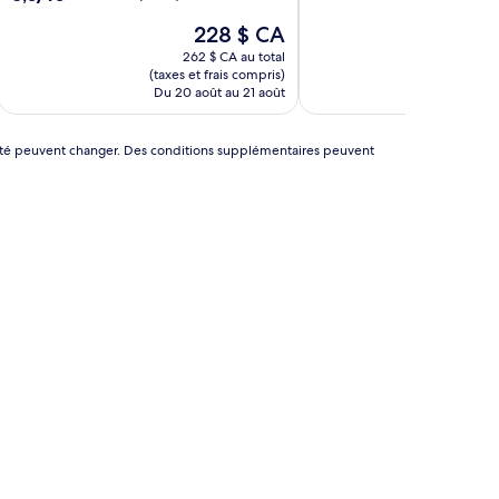
sur
Le
228 $ CA
10,
prix
Très
262 $ CA au total
22
est
bien,
(taxes et frais compris)
(taxes e
de
(2 avis)
Du 20 août au 21 août
Du 16 
228 $ CA
ibilité peuvent changer. Des conditions supplémentaires peuvent