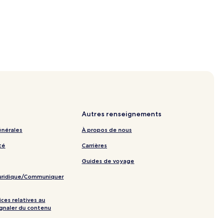
Autres renseignements
énérales
À propos de nous
té
Carrières
Guides de voyage
juridique/Communiquer
ices relatives au
ignaler du contenu