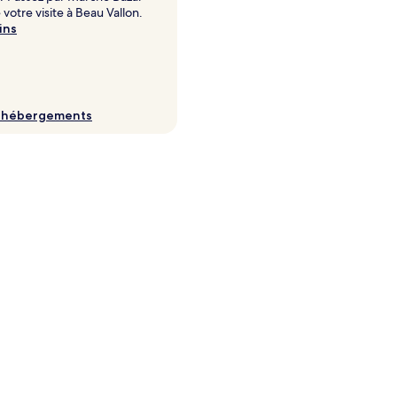
 votre visite à Beau Vallon.
ins
s hébergements