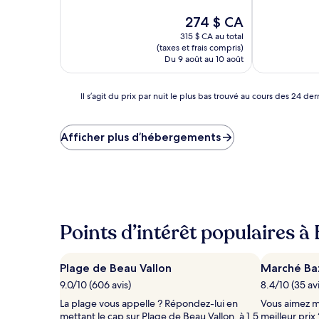
10,
10,
Exceptionnel,
Le
Très
274 $ CA
(7 avis)
prix
bien,
315 $ CA au total
est
(50 avis)
(taxes et frais compris)
de
Du 9 août au 10 août
274 $ CA
Il
Il s’agit du prix par nuit le plus bas trouvé au cours des 24 
s’agit
du
prix
Afficher plus d’hébergements
par
nuit
le
plus
bas
trouvé
au
Points d’intérêt populaires à
cours
des 24 dernières
heures
Plage de Beau Vallon
Marché Baz
pour
9.0/10 (606 avis)
8.4/10 (35 avi
un
séjour
La plage vous appelle ? Répondez-lui en
Vous aimez m
d’une
mettant le cap sur Plage de Beau Vallon, à 1,5
meilleur prix