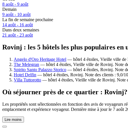
8 août - 9 août
Demain
9 août - 10 août
La fin de semaine prochaine
14 août - 16 août
Dans deux semaines
21 août - 23 août
Rovinj : les 5 hôtels les plus populaires en
Angelo d'Oro Heritage Hotel
— hôtel 4 étoiles, Vieille ville de
The Melegran
— hôtel 4 étoiles, Vieille ville de Rovinj. Note d
Spirito Santo Palazzo Storico
— hôtel 4 étoiles, Rovinj. Note de
Hotel Delfin
— hôtel 4 étoiles, Rovinj. Note des clients : 9,0/1
Villa Tuttorotto
— hôtel 4 étoiles, Vieille ville de Rovinj. Note 
Où séjourner près de ce quartier : Rovinj?
Les propriétés sont sélectionnées en fonction des avis de voyageurs ré
emplacement et expérience voyageur. Dernière mise à jour le
7 août 
Lire moins