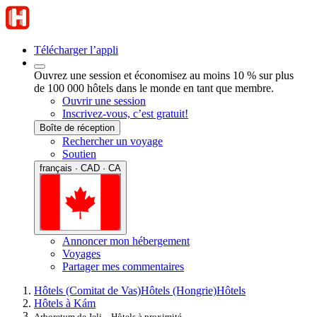
Télécharger l’appli
Ouvrez une session et économisez au moins 10 % sur plus
de 100 000 hôtels dans le monde en tant que membre.
Ouvrir une session
Inscrivez-vous, c’est gratuit!
Boîte de réception
Rechercher un voyage
Soutien
français · CAD · CA
Annoncer mon hébergement
Voyages
Partager mes commentaires
Hôtels (Comitat de Vas)
Hôtels (Hongrie)
Hôtels
Hôtels à Kám
Arboretum de Jeli – Hôtels à proximité