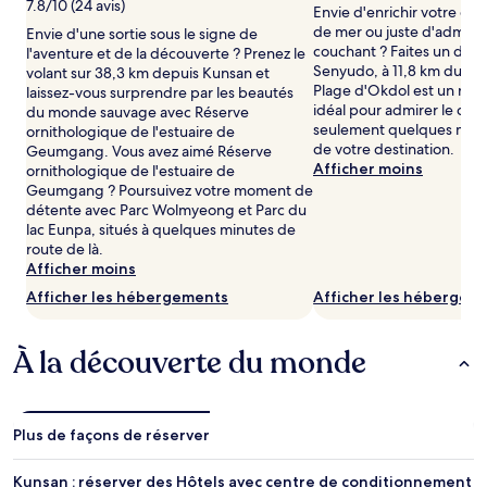
7.8/10 (24 avis)
nuit
Envie d'enrichir votre col
pour
de mer ou juste d'admirer 
Envie d'une sortie sous le signe de
deux
couchant ? Faites un déto
l'aventure et de la découverte ? Prenez le
adultes.
Senyudo, à 11,8 km du ce
volant sur 38,3 km depuis Kunsan et
Les
Plage d'Okdol est un recoi
laissez-vous surprendre par les beautés
prix
idéal pour admirer le couc
du monde sauvage avec Réserve
et
seulement quelques min
ornithologique de l'estuaire de
la
de votre destination.
Geumgang. Vous avez aimé Réserve
disponibilité
Afficher moins
ornithologique de l'estuaire de
peuvent
Geumgang ? Poursuivez votre moment de
changer.
détente avec Parc Wolmyeong et Parc du
Des
lac Eunpa, situés à quelques minutes de
conditions
route de là.
supplémentaires
Afficher moins
peuvent
Afficher les hébergements
Afficher les hébergem
s’appliquer.
À la découverte du monde
Plus de façons de réserver
Kunsan : réserver des Hôtels avec centre de conditionnement