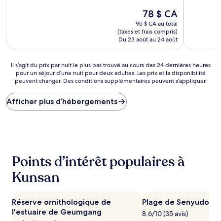
sur
sur
Le
78 $ CA
10,
10,
prix
Excellent,
Excellent,
95 $ CA au total
est
(1 002 avis)
(1 001 avis)
(taxes et frais compris)
de
Du 23 août au 24 août
78 $ CA
Il
Il s’agit du prix par nuit le plus bas trouvé au cours des 24 dernières heures
pour un séjour d’une nuit pour deux adultes. Les prix et la disponibilité
s’agit
peuvent changer. Des conditions supplémentaires peuvent s’appliquer.
du
prix
par
Afficher plus d’hébergements
nuit
le
plus
bas
trouvé
au
Points d’intérêt populaires à
cours
des 24 dernières
Kunsan
heures
pour
un
Réserve ornithologique de
Plage de Senyudo
séjour
l'estuaire de Geumgang
8.6/10 (35 avis)
d’une