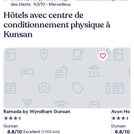
des clients : 9,0/10 – Merveilleux.
Hôtels avec centre de
conditionnement physique à
Kunsan
Ramada by Wyndham Gunsan
Avon Hote
Ramada by Wyndham Gunsan
Avon Hote
Ramada by Wyndham Gunsan
Avon Hote
Hébergement
Hébergem
3.5 étoiles
3.5 étoiles
Gunsan
Gunsan
8.8
8.8
8,8/10
8,8/10
Excellent
E
(1 002 avis)