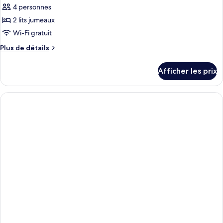
pour
4 personnes
ce
2 lits jumeaux
type
Wi-Fi gratuit
de
Plus
Plus de détails
chambre :
de
Chambre
détails
Afficher les prix
pour
supérieure,
Chambre
2
supérieure,
lits
2
jumeaux
lits
jumeaux