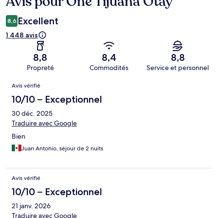
Avis pour One Tijuana Otay
Avis
Excellent
8,6
1 448 avis
8,8
8,4
8,8
Propreté
Commodités
Service et personnel
Avis
Avis vérifié
10/10 – Exceptionnel
30 déc. 2025
Traduire avec Google
Bien
Juan Antonio, séjour de 2 nuits
Avis vérifié
10/10 – Exceptionnel
21 janv. 2026
Traduire avec Google