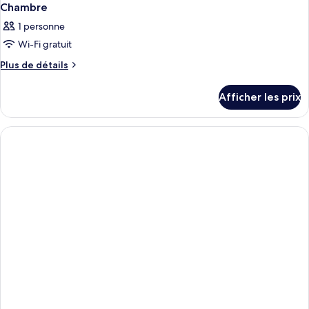
Chambre
1 personne
Wi-Fi gratuit
Plus
Plus de détails
de
détails
Afficher les prix
pour
Chambre