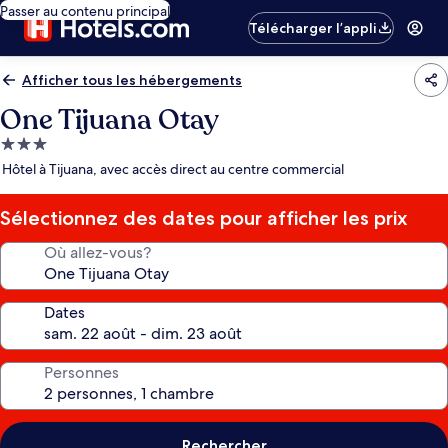
Passer au contenu principal
Télécharger l’appli
Afficher tous les hébergements
One Tijuana Otay
Hébergement
3.0 étoiles
Hôtel à Tijuana, avec accès direct au centre commercial
Sélectionnez des dates pour afficher les prix
Où allez-vous?
Dates
Personnes
Rechercher