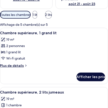
août 21 - août 23
Filtres
Toutes les chambres
1 lit
2 lits
disponibles
pour
Affichage de 5 chambre(s) sur 5
les
Afficher
Une chambre d’hôtel moderne avec un l
8
Chambre supérieure, 1 grand lit
chambres
toutes
19 m²
les
2 personnes
photos
pour
1 grand lit
ce
Wi-Fi gratuit
type
Plus
Plus de détails
de
de
chambre :
détails
Afficher les prix
pour
Chambre
Chambre
supérieure,
supérieure,
Afficher
Un lit bien fait, agrémenté d’un cous
1
5
1
Chambre supérieure, 2 lits jumeaux
toutes
grand
grand
19 m²
lit
les
lit
1 chambre
photos