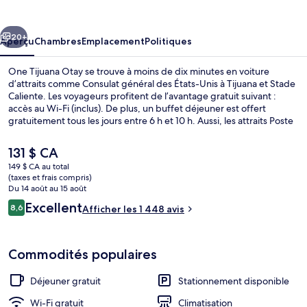
Tijuana
Otay
cédent
Suivant
20+
Aperçu
Chambres
Emplacement
Politiques
One Tijuana Otay se trouve à moins de dix minutes en voiture
d’attraits comme Consulat général des États-Unis à Tijuana et Stade
Caliente. Les voyageurs profitent de l’avantage gratuit suivant :
accès au Wi-Fi (inclus). De plus, un buffet déjeuner est offert
gratuitement tous les jours entre 6 h et 10 h. Aussi, les attraits Poste
de douanes de San Ysidro et Las Americas Premium Outlets se
trouvent à courte distance en voiture. Le personnel serviable et la
Le
131 $ CA
proximité de l’aéroport sont des éléments populaires auprès des
prix
149 $ CA au total
voyageurs.
actuel
(taxes et frais compris)
Intérieur
est
Du 14 août au 15 août
de 131 $ CA
Avis
Excellent
8,6
Afficher les 1 448 avis
8,6 sur 10 –
Commodités populaires
Déjeuner gratuit
Stationnement disponible
Wi-Fi gratuit
Climatisation