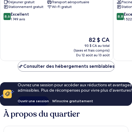
Déjeuner gratuit
Transport aéroportuaire
Piscin
Zona
Otay
Stationnement gratuit
Wi-Fi gratuit
Statio
Aeropuerto
Mesa
Mesa
de
8.6
8.8
Excellent
Exce
8,6
8,8
de
Otay
sur
sur
1 749 avis
1 522
Otay
10,
10,
Excellent,
Excellen
1 749 avis
1 522 avi
Le
82 $ CA
prix
93 $ CA au total
est
(taxes et frais compris)
de
Du 12 août au 13 août
82 $ CA
Consulter des hébergements semblables
Ouvrez une session pour accéder aux réductions et avantages
admissibles. Plus de récompenses pour vivre plus d’aventures!
Ouvrir une session
M’inscrire gratuitement
À propos du quartier