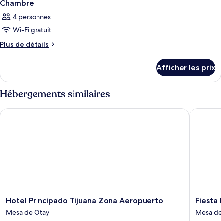
Chambre
4 personnes
Wi-Fi gratuit
Plus
Plus de détails
de
détails
Afficher les prix
pour
Chambre
Hébergements similaires
Hotel Principado Tijuana Zona Aeropuerto
Fiesta In
Hotel
Fiesta
Hotel Principado Tijuana Zona Aeropuerto
Fiesta
Principado
Inn
Mesa de Otay
Mesa de
Tijuana
Tijuana