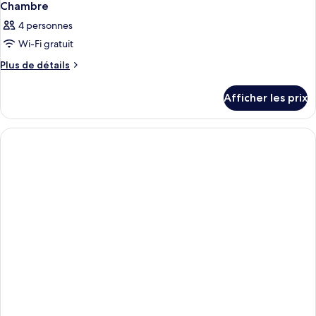
Chambre
4 personnes
Wi-Fi gratuit
Plus
Plus de détails
de
détails
Afficher les prix
pour
Chambre