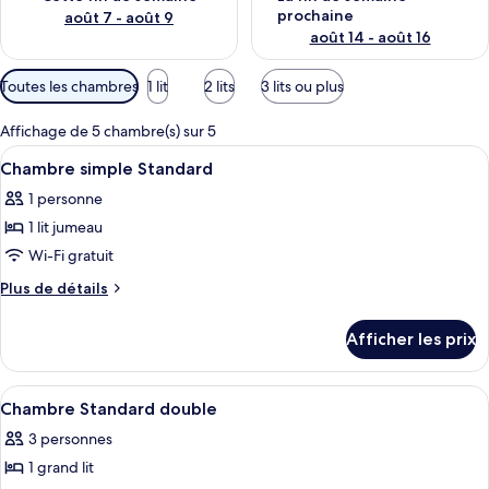
prochaine
août 7 - août 9
août 14 - août 16
Filtres
Toutes les chambres
1 lit
2 lits
3 lits ou plus
disponibles
pour
Affichage de 5 chambre(s) sur 5
les
Afficher
Une chambre à coucher comprenant un l
6
Chambre simple Standard
chambres
toutes
1 personne
les
1 lit jumeau
photos
pour
Wi-Fi gratuit
ce
Plus
Plus de détails
type
de
détails
de
Afficher les prix
pour
chambre :
Chambre
Chambre
simple
Afficher
Une chambre à coucher moderne avec un
6
simple
Standard
Chambre Standard double
toutes
Standard
3 personnes
les
1 grand lit
photos