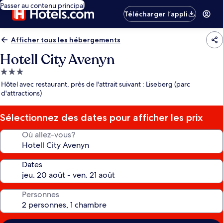
Passer au contenu principal
Télécharger l’appli
Afficher tous les hébergements
Hotell City Avenyn
Hébergement
3.0 étoiles
Hôtel avec restaurant, près de l'attrait suivant : Liseberg (parc
d'attractions)
Sélectionnez des dates pour afficher les prix
Où allez-vous?
Dates
Personnes