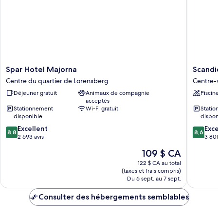
Spar
Scandic
Spar Hotel Majorna
Scandi
Hotel
Europa
Centre du quartier de Lorensberg
Centre-
Majorna
Centre-
Déjeuner gratuit
Animaux de compagnie
Piscin
Centre
ville
acceptés
du
de
Stationnement
Wi-Fi gratuit
Stati
quartier
Götebo
disponible
dispon
de
8.8
8.6
Excellent
Exce
Lorensberg
8,8
8,6
sur
sur
2 693 avis
3 801
10,
10,
Le
109 $ CA
Excellent,
Excellen
prix
2 693 avis
3 801 av
122 $ CA au total
est
(taxes et frais compris)
de
Du 6 sept. au 7 sept.
109 $ CA
Consulter des hébergements semblables