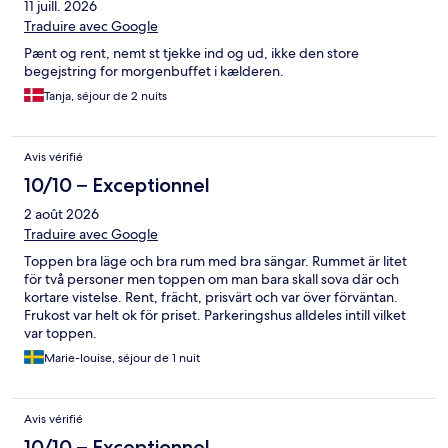
11 juill. 2026
Traduire avec Google
Pænt og rent, nemt st tjekke ind og ud, ikke den store
begejstring for morgenbuffet i kælderen.
Tanja, séjour de 2 nuits
Avis vérifié
10/10 – Exceptionnel
2 août 2026
Traduire avec Google
Toppen bra läge och bra rum med bra sängar. Rummet är litet
för två personer men toppen om man bara skall sova där och
kortare vistelse. Rent, frächt, prisvärt och var över förväntan.
Frukost var helt ok för priset. Parkeringshus alldeles intill vilket
var toppen.
Marie-louise, séjour de 1 nuit
Avis vérifié
10/10 – Exceptionnel