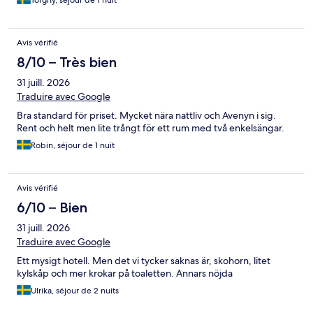
Torgny, séjour de 1 nuit
Avis vérifié
8/10 – Très bien
31 juill. 2026
Traduire avec Google
Bra standard för priset. Mycket nära nattliv och Avenyn i sig.
Rent och helt men lite trångt för ett rum med två enkelsängar.
Robin, séjour de 1 nuit
Avis vérifié
6/10 – Bien
31 juill. 2026
Traduire avec Google
Ett mysigt hotell. Men det vi tycker saknas är, skohorn, litet
kylskåp och mer krokar på toaletten. Annars nöjda
Ulrika, séjour de 2 nuits