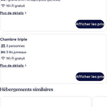
photos
pour
Wi-Fi gratuit
ce
Plus
Plus de détails
type
de
détails
de
Afficher les prix
pour
chambre :
Chambre
Chambre
familiale
Afficher
Une chambre d’hôtel avec un grand lit,
6
familiale
Chambre triple
toutes
3 personnes
les
3 lits jumeaux
photos
pour
Wi-Fi gratuit
ce
Plus
Plus de détails
type
de
détails
de
Afficher les prix
pour
chambre :
Chambre
Chambre
triple
Hébergements similaires
triple
Spar Hotel Majorna
Scandic 