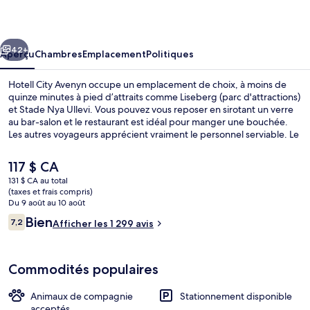
City
Avenyn
cédent
Suivant
42+
Aperçu
Chambres
Emplacement
Politiques
Hotell City Avenyn occupe un emplacement de choix, à moins de
quinze minutes à pied d’attraits comme Liseberg (parc d'attractions)
et Stade Nya Ullevi. Vous pouvez vous reposer en sirotant un verre
au bar-salon et le restaurant est idéal pour manger une bouchée.
Les autres voyageurs apprécient vraiment le personnel serviable. Le
transport en commun se trouve à quelques minutes de marche :
Arrêt de tram Valand se trouve à 2 minutes et Arrêt de tram
Le
117 $ CA
Berzeliigatan est à 6 minutes.
prix
131 $ CA au total
actuel
(taxes et frais compris)
Bureau, fer et planche à repasser, accès
est
Du 9 août au 10 août
de 117 $ CA
Avis
Bien
7,2
Afficher les 1 299 avis
7,2 sur 10 –
Commodités populaires
Animaux de compagnie
Stationnement disponible
acceptés