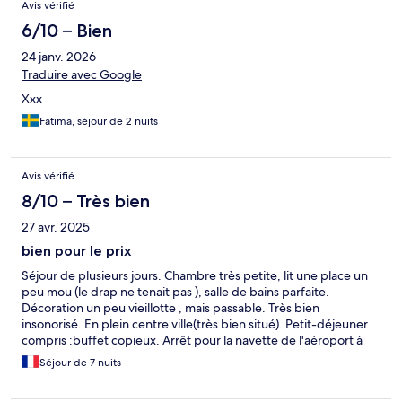
Avis vérifié
6/10 – Bien
24 janv. 2026
Traduire avec Google
Xxx
Fatima, séjour de 2 nuits
Avis vérifié
8/10 – Très bien
27 avr. 2025
bien pour le prix
Séjour de plusieurs jours. Chambre très petite, lit une place un
peu mou (le drap ne tenait pas ), salle de bains parfaite.
Décoration un peu vieillotte , mais passable. Très bien
insonorisé. En plein centre ville(très bien situé). Petit-déjeuner
compris :buffet copieux. Arrêt pour la navette de l'aéroport à
proximité).Dans l'ensemble, bien pour ce prix. Je suis satisfait
Séjour de 7 nuits