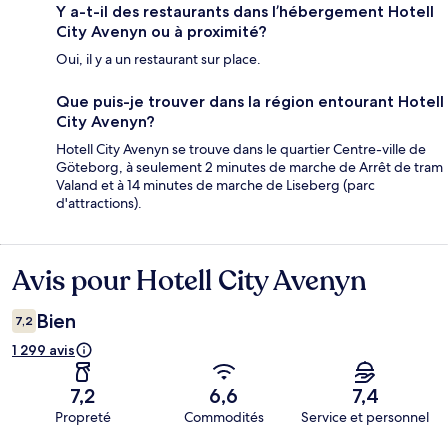
Y a-t-il des restaurants dans l’hébergement Hotell
City Avenyn ou à proximité?
Oui, il y a un restaurant sur place.
Que puis-je trouver dans la région entourant Hotell
City Avenyn?
Hotell City Avenyn se trouve dans le quartier Centre-ville de
Göteborg, à seulement 2 minutes de marche de Arrêt de tram
Valand et à 14 minutes de marche de Liseberg (parc
d'attractions).
Avis pour Hotell City Avenyn
Avis
Bien
7,2
1 299 avis
7,2
6,6
7,4
Propreté
Commodités
Service et personnel
Avis