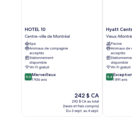
lit,
1
non-
canapé-
fumeur
lit,
non-
fumeur
HOTEL
Hyatt
HOTEL 10
Hyatt Centr
10
Centric
Centre-ville de Montréal
Vieux-Montré
Centre-
Montréal
Spa
Piscine
ville
Vieux-
Animaux de compagnie
Animaux de
de
Montréal
acceptés
acceptés
Montréal
Stationnement
Stationneme
disponible
disponible
Wi-Fi gratuit
Wi-Fi gratuit
9.0
9.4
Merveilleux
Exceptio
9,0
9,4
sur
sur
1 936 avis
1 891 avis
10,
10,
Merveilleux,
Exceptionnel,
Le
242 $ CA
1 936 avis
1 891 avis
prix
292 $ CA au total
est
(taxes et frais compris)
de
Du 3 sept. au 4 sept.
242 $ CA