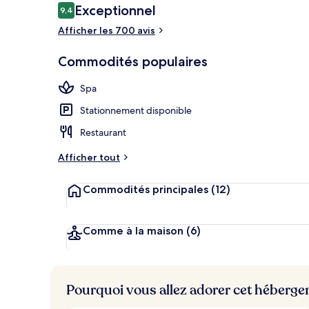
Avis
Exceptionnel
9,4
9,4 sur 10 –
Afficher les 700 avis
Façade de l’
Commodités populaires
Spa
Stationnement disponible
Restaurant
Afficher tout
Commodités principales
(12)
Comme à la maison
(6)
Pourquoi vous allez adorer cet héberg