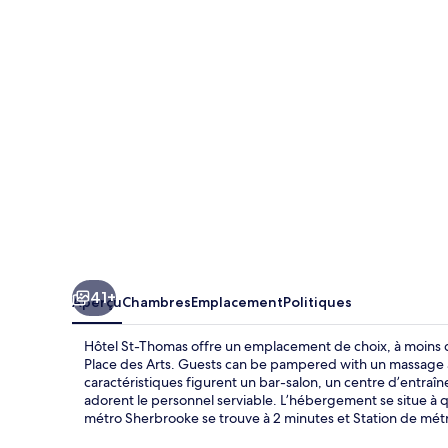
St-
Thomas
41+
Aperçu
Chambres
Emplacement
Politiques
Hôtel St-Thomas offre un emplacement de choix, à moins d
Place des Arts. Guests can be pampered with un massage at 
caractéristiques figurent un bar-salon, un centre d’entra
adorent le personnel serviable. L’hébergement se situe à
métro Sherbrooke se trouve à 2 minutes et Station de mét