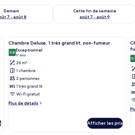
sponibilité pour demain août 7 - août 8
Vérifier la disponibilité pour cette fi
Demain
Cette fin de semaine
oût 7 - août 8
août 7 - août 9
and lit, une table de chevet avec une lampe, un téléviseur fixé au mur et 
Afficher
Une chambre moderne avec un grand lit
A
6
Chambre Deluxe, 1 très grand lit, non-fumeur
Ch
toutes
t
f
Exceptionnel
les
9,8
le
9,8 sur 10
(17 avis)
17 avis
9,
photos
p
26 m²
pour
p
1 chambre
ce
c
2 personnes
type
t
1 très grand lit
de
d
Wi-Fi gratuit
chambre :
c
Chambre
C
Plus
Plus de détails
Deluxe,
de
q
Pl
Pl
détails
d
1
s
pour
dé
très
2
x
Afficher les prix
Chambre
po
grand
g
Deluxe,
C