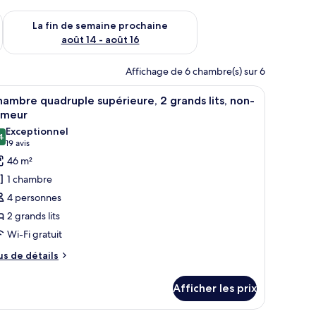
n de semaine août 7 - août 9
Vérifier la disponibilité pour la fin de semaine prochaine août 
La fin de semaine prochaine
août 14 - août 16
Affichage de 6 chambre(s) sur 6
une fenêtre avec des rideaux.
, une table de chevet avec une lampe, un téléviseur fixé au mur et une fen
fficher
Une chambre d’hôtel moderne avec deux lits, 
7
ambre quadruple supérieure, 2 grands lits, non-
outes
umeur
s
Exceptionnel
4
hotos
9,4 sur 10
(19 avis)
19 avis
our
46 m²
e
1 chambre
ype
4 personnes
e
2 grands lits
hambre :
Wi-Fi gratuit
hambre
uadruple
us
us de détails
e
upérieure,
tails
Afficher les prix
ur
rands
hambre