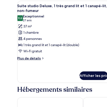
1
lit,
Afficher
Une chambre d’hôtel moderne éq
très
5
Suite studio Deluxe, 1 très grand lit et 1 canapé-lit,
non-
toutes
grand
non-fumeur
fumeur
lit,
les
Exceptionnel
non-
9,6
photos
9,6 sur 10
(27 avis)
27 avis
fumeur
pour
37 m²
ce
1 chambre
type
4 personnes
de
1 très grand lit et 1 canapé-lit (double)
chambre :
Wi-Fi gratuit
Suite
studio
Plus
Plus de détails
de
Deluxe,
détails
1
pour
très
Suite
Afficher les pri
grand
studio
Deluxe,
lit
Hébergements similaires
1
et
très
1
grand
HOTEL 10
Hyatt Centric
lit
canapé-
et