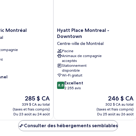
sur
lit,
non-
la
fumeur,
ville
vue
sur
la
Hyatt
ic Montréal
Hyatt Place Montreal -
ville
Place
Downtown
al
Montreal
Centre-ville de Montréal
-
 compagnie
Downtown
Piscine
Animaux de compagnie
Centre-
nt
acceptés
ville
Stationnement
de
disponible
Montréal
Wi-Fi gratuit
nnel
8.8
Excellent
8,8
sur
2 255 avis
10,
Le
Le
285 $ CA
246 $ CA
Excellent,
prix
prix
2 255 avis
339 $ CA au total
302 $ CA au total
est
est
(taxes et frais compris)
(taxes et frais compris)
de
de
Du 23 août au 24 août
Du 25 août au 26 août
285 $ CA
246 $ CA
Consulter des hébergements semblables