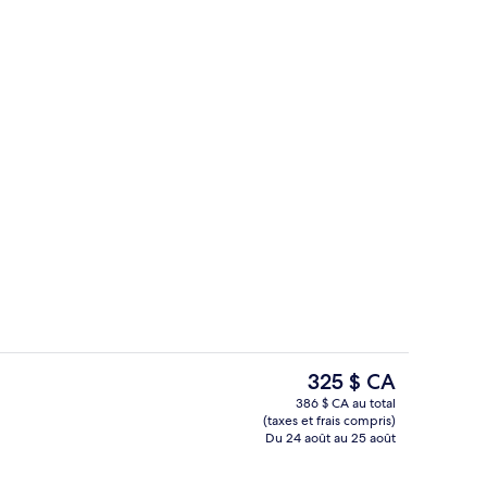
oins, service de massage
Suite studio exécutive, 1 très grand lit
Le
325 $ CA
prix
386 $ CA au total
actuel
(taxes et frais compris)
hambre
Restaurant
est
Du 24 août au 25 août
de 325 $ CA