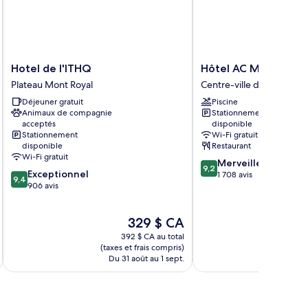
Hotel
Hôtel
Hotel de l'ITHQ
Hôtel AC Montréal C
de
AC
Plateau Mont Royal
Centre-ville de Montréal
l'ITHQ
Montréal
Déjeuner gratuit
Piscine
Plateau
Centre-
Animaux de compagnie
Stationnement
Mont
ville
acceptés
disponible
Royal
Centre-
Stationnement
Wi-Fi gratuit
ville
disponible
Restaurant
de
Wi-Fi gratuit
9.2
Merveilleux
Montréal
9,2
9.4
Exceptionnel
sur
1 708 avis
9,4
sur
906 avis
10,
10,
Merveilleux,
Exceptionnel,
1 708 avis
Le
329 $ CA
906 avis
prix
392 $ CA au total
est
(taxes et frais compris)
(taxe
de
Du 31 août au 1 sept.
Du 
329 $ CA