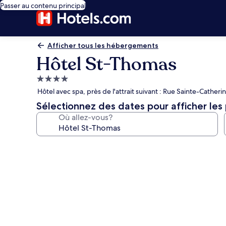
Passer au contenu principal
Afficher tous les hébergements
Hôtel St-Thomas
Hébergement
4.0 étoiles
Hôtel avec spa, près de l'attrait suivant : Rue Sainte-Catheri
Sélectionnez des dates pour afficher les 
Où allez-vous?
Galerie
de
photos
de
l’hébergement
Hôtel