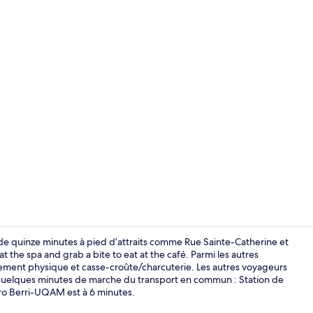
5 salles de s
e quinze minutes à pied d’attraits comme Rue Sainte-Catherine et
the spa and grab a bite to eat at the café. Parmi les autres
înement physique et casse-croûte/charcuterie. Les autres voyageurs
Vue de la c
 quelques minutes de marche du transport en commun : Station de
ro Berri-UQAM est à 6 minutes.