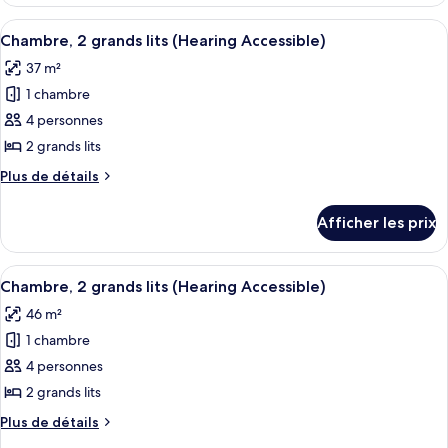
Chambre,
1
1
Afficher
Une chambre d’hôtel avec deux lits, u
lit
4
lit
Chambre, 2 grands lits (Hearing Accessible)
toutes
double
double
37 m²
les
1 chambre
photos
pour
4 personnes
ce
2 grands lits
type
Plus
Plus de détails
de
de
chambre :
détails
Afficher les prix
pour
Chambre,
Chambre,
2
2
Afficher
Une chambre d’hôtel avec deux lits, u
grands
4
grands
Chambre, 2 grands lits (Hearing Accessible)
toutes
lits
lits
46 m²
(Hearing
les
(Hearing
Accessible)
1 chambre
photos
Accessible)
pour
4 personnes
ce
2 grands lits
type
Plus
Plus de détails
de
de