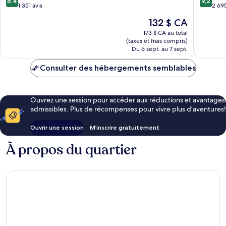
8,4
9,2
IHG
Westsho
sur
sur
1 351 avis
2 695
Westshore
Westsho
10,
10,
Le
132 $ CA
Très
Merveill
prix
bien,
2 695 av
173 $ CA au total
est
(taxes et frais compris)
1 351 avis
de
Du 6 sept. au 7 sept.
132 $ CA
Consulter des hébergements semblables
Ouvrez une session pour accéder aux réductions et avantages
admissibles. Plus de récompenses pour vivre plus d’aventures!
Ouvrir une session
M’inscrire gratuitement
À propos du quartier