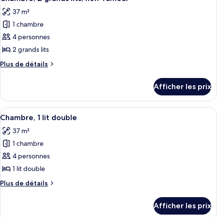
toutes
grand
grand
37 m²
lit,
les
lit,
non-
1 chambre
photos
non-
fumeur
pour
4 personnes
fumeur
ce
2 grands lits
type
Plus
Plus de détails
de
de
chambre :
détails
Afficher les prix
pour
Chambre,
Chambre,
2
2
Afficher
Une chambre d’hôtel avec deux lits, u
grands
6
grands
Chambre, 1 lit double
toutes
lits,
lits,
37 m²
non-
les
non-
fumeur
1 chambre
photos
fumeur
pour
4 personnes
ce
1 lit double
type
Plus
Plus de détails
de
de
chambre :
détails
Afficher les prix
pour
Chambre,