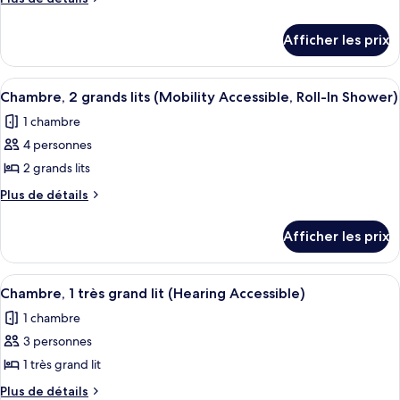
Tub)
de
de
détails
chambre :
Afficher les prix
pour
Chambre,
Chambre,
1
1
Afficher
Une chambre d’hôtel avec deux lits, u
5
très
très
Chambre, 2 grands lits (Mobility Accessible, Roll-In Shower)
toutes
grand
grand
1 chambre
lit
les
lit
(Mobility
4 personnes
photos
(Mobility
Accessible,
pour
2 grands lits
Roll-
Accessible,
ce
In
Plus
Plus de détails
Roll-
Shower)
type
de
In
détails
de
Afficher les prix
Shower)
pour
chambre :
Chambre,
Chambre,
2
Afficher
Une chambre d’hôtel avec un grand lit,
5
2
grands
Chambre, 1 très grand lit (Hearing Accessible)
toutes
lits
grands
1 chambre
(Mobility
les
lits
Accessible,
3 personnes
photos
(Mobility
Roll-
pour
1 très grand lit
In
Accessible,
ce
Shower)
Plus
Plus de détails
Roll-