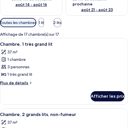
prochaine
août 14 - août 16
août 21 - août 23
Filtres
Toutes les chambres
1 lit
2 lits
disponibles
pour
Affichage de 17 chambre(s) sur 17
les
Afficher
Une chambre d’hôtel avec un grand lit,
7
Chambre, 1 très grand lit
chambres
toutes
37 m²
les
1 chambre
photos
pour
3 personnes
ce
1 très grand lit
type
Plus
Plus de détails
de
de
chambre :
détails
Afficher les prix
pour
Chambre,
Chambre,
1
1
Afficher
Une chambre d’hôtel avec deux lits, u
très
4
très
Chambre, 2 grands lits, non-fumeur
toutes
grand
grand
37 m²
lit
les
lit