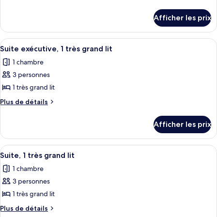
type
de
In
détails
de
Afficher les prix
Shower)
pour
chambre :
Chambre,
Chambre,
1
Afficher
Une chambre d’hôtel moderne équipée d
4
1
très
Suite exécutive, 1 très grand lit
toutes
grand
très
1 chambre
lit
les
grand
(Hearing
3 personnes
photos
lit
Accessible)
pour
1 très grand lit
(Hearing
ce
Plus
Plus de détails
Accessible)
type
de
détails
de
Afficher les prix
pour
chambre :
Suite
Suite
exécutive,
Afficher
Une chambre d’hôtel moderne équipée 
5
exécutive,
1
Suite, 1 très grand lit
toutes
très
1
1 chambre
grand
les
très
lit
3 personnes
photos
grand
pour
1 très grand lit
lit
ce
Plus
Plus de détails
type
de