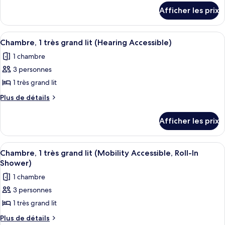
chambre :
détails
Afficher les prix
pour
Chambre,
Chambre,
2
2
Afficher
Une chambre d’hôtel avec un grand lit,
grands
5
grands
Chambre, 1 très grand lit (Hearing Accessible)
toutes
lits
lits
1 chambre
(Hearing
les
(Hearing
Accessible)
3 personnes
photos
Accessible)
pour
1 très grand lit
ce
Plus
Plus de détails
type
de
détails
de
Afficher les prix
pour
chambre :
Chambre,
Chambre,
1
Afficher
Une chambre d’hôtel avec un grand lit
5
1
très
Chambre, 1 très grand lit (Mobility Accessible, Roll-In
toutes
grand
très
Shower)
lit
les
grand
1 chambre
(Hearing
photos
lit
Accessible)
3 personnes
pour
(Hearing
1 très grand lit
ce
Accessible)
type
Plus
Plus de détails