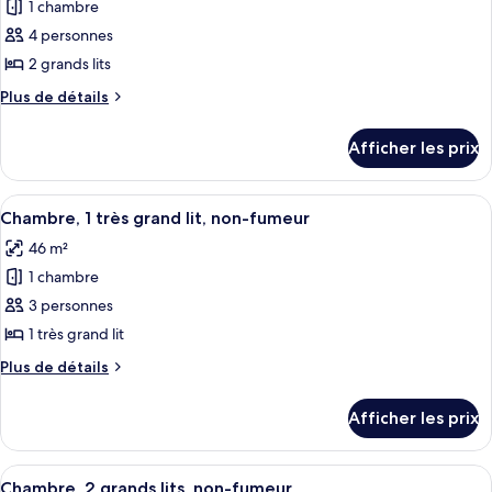
1 chambre
photos
pour
4 personnes
ce
2 grands lits
type
Plus
Plus de détails
de
de
chambre :
détails
Afficher les prix
pour
Chambre,
Chambre,
2
2
Afficher
Une chambre d’hôtel avec un grand lit
grands
6
grands
Chambre, 1 très grand lit, non-fumeur
toutes
lits,
lits,
46 m²
non-
les
non-
fumeur
1 chambre
photos
fumeur
pour
3 personnes
ce
1 très grand lit
type
Plus
Plus de détails
de
de
chambre :
détails
Afficher les prix
pour
Chambre,
Chambre,
1
1
Afficher
Une chambre d’hôtel avec deux lits, u
très
5
très
Chambre, 2 grands lits, non-fumeur