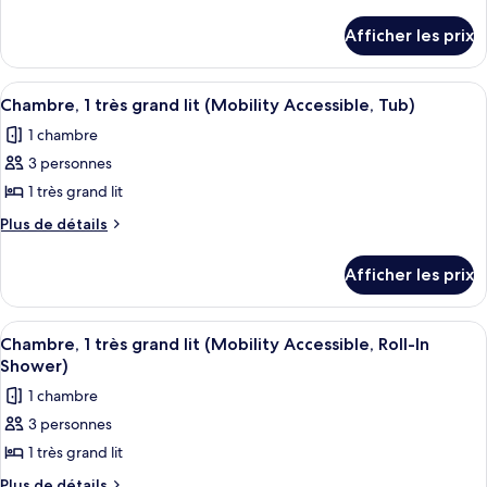
de
de
détails
chambre :
Afficher les prix
pour
Chambre,
Chambre,
1
1
Afficher
Une chambre d’hôtel avec un grand lit
5
très
très
Chambre, 1 très grand lit (Mobility Accessible, Tub)
toutes
grand
grand
1 chambre
lit
les
lit
(Mobility
3 personnes
photos
(Mobility
Accessible,
pour
1 très grand lit
Roll-
Accessible,
ce
In
Plus
Plus de détails
Roll-
Shower)
type
de
In
détails
de
Afficher les prix
Shower)
pour
chambre :
Chambre,
Chambre,
1
Afficher
Une chambre d’hôtel avec un grand lit
5
1
très
Chambre, 1 très grand lit (Mobility Accessible, Roll-In
toutes
grand
très
Shower)
lit
les
grand
1 chambre
(Mobility
photos
lit
Accessible,
3 personnes
pour
Tub)
(Mobility
1 très grand lit
ce
Accessible,
type
Plus
Plus de détails