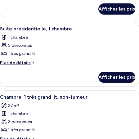
détails
de
Afficher les prix
pour
chambre :
Suite,
Suite,
1
Afficher
Un salon moderne avec une table à ma
7
1
très
Suite présidentielle, 1 chambre
toutes
grand
très
1 chambre
lit
les
grand
3 personnes
photos
lit
pour
1 très grand lit
ce
Plus
Plus de détails
type
de
détails
de
Afficher les prix
pour
chambre :
Suite
Suite
présidentielle,
Afficher
Une chambre d’hôtel avec un grand lit,
6
présidentielle,
1
Chambre, 1 très grand lit, non-fumeur
toutes
chambre
1
37 m²
les
chambre
1 chambre
photos
pour
3 personnes
ce
1 très grand lit
type
Plus