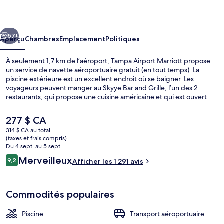
Airport
Marriott
cédent
Suivant
57+
Aperçu
Chambres
Emplacement
Politiques
À seulement 1,7 km de l’aéroport, Tampa Airport Marriott propose
un service de navette aéroportuaire gratuit (en tout temps). La
piscine extérieure est un excellent endroit où se baigner. Les
voyageurs peuvent manger au Skyye Bar and Grille, l’un des 2
restaurants, qui propose une cuisine américaine et qui est ouvert
pour le dîner et le souper. Parmi les autres points saillants figurent
un bar-salon, un centre d’entraînement physique ouvert en tout
Le
277 $ CA
temps et casse-croûte/charcuterie. Les autres voyageurs adorent le
prix
314 $ CA au total
personnel serviable et la proximité de l’aéroport.
actuel
(taxes et frais compris)
Literie de qualité, bureau, système d’i
est
Du 4 sept. au 5 sept.
de 277 $ CA
Avis
Merveilleux
9,2
Afficher les 1 291 avis
9,2 sur 10 –
Commodités populaires
Piscine
Transport aéroportuaire