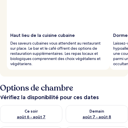
Haut lieu de la cuisine cubaine
Dorme
Des saveurs cubaines vous attendent au restaurant
Laissez-
sur place. Le bar et le café offrent des options de
hypoalle
restauration supplémentaires. Les repas locaux et
une coue
biologiques comprennent des choix végétaliens et
parmi un
végétariens.
occultan
Options de chambre
Vérifiez la disponibilité pour ces dates
Vérifier la disponibilité pour ce soir août 6 - août 7
Vérifier la disponibilité pour 
Ce soir
Demain
août 6 - août 7
août 7 - août 8