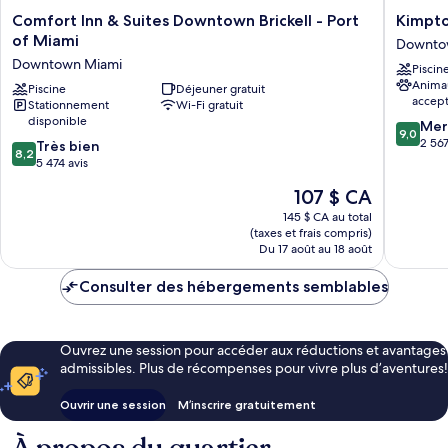
Comfort
Kimpto
Comfort Inn & Suites Downtown Brickell - Port
Kimpto
Inn
EPIC
of Miami
Downto
&
Hotel
Downtown Miami
Piscin
Suites
by
Anima
Downtown
Piscine
Déjeuner gratuit
IHG
accep
Stationnement
Wi-Fi gratuit
Brickell
Downto
disponible
9.0
-
Miami
Mer
9,0
sur
Port
2 567
8.2
Très bien
8,2
10,
of
sur
5 474 avis
Merveill
Miami
10,
Le
107 $ CA
2 567 av
Downtown
Très
prix
Miami
bien,
145 $ CA au total
est
(taxes et frais compris)
5 474 avis
de
Du 17 août au 18 août
107 $ CA
Consulter des hébergements semblables
Ouvrez une session pour accéder aux réductions et avantages
admissibles. Plus de récompenses pour vivre plus d’aventures!
Ouvrir une session
M’inscrire gratuitement