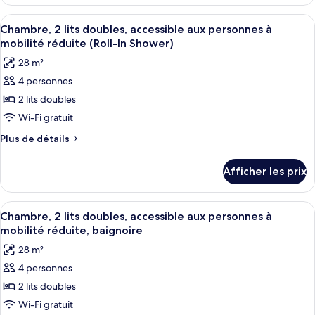
Suite,
1
1
Afficher
Une chambre d’hôtel avec deux lits, u
très
5
très
Chambre, 2 lits doubles, accessible aux personnes à
toutes
grand
grand
mobilité réduite (Roll-In Shower)
lit
les
lit
28 m²
et
photos
et
1
4 personnes
pour
1
canapé-
2 lits doubles
ce
lit
canapé-
(Miami
type
Wi-Fi gratuit
lit
Suite)
de
(Miami
Plus
Plus de détails
chambre :
de
Suite)
détails
Chambre,
Afficher les prix
pour
2
Chambre,
lits
2
Afficher
Une chambre d’hôtel avec deux lits, u
5
doubles,
lits
Chambre, 2 lits doubles, accessible aux personnes à
toutes
doubles,
accessible
mobilité réduite, baignoire
accessible
les
aux
28 m²
aux
photos
personnes
personnes
4 personnes
pour
à
à
2 lits doubles
ce
mobilité
mobilité
réduite
type
Wi-Fi gratuit
réduite
(Roll-