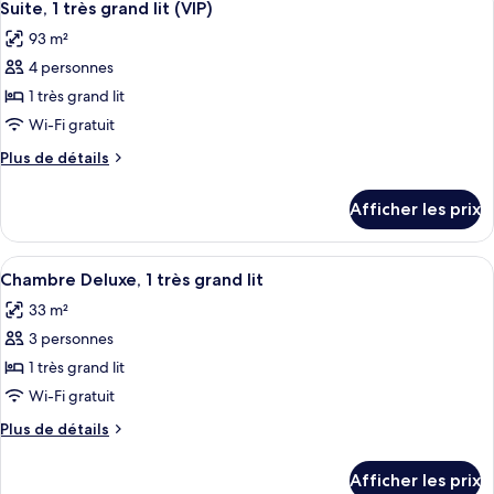
1
4
1
Suite, 1 très grand lit (VIP)
toutes
très
très
93 m²
grand
les
grand
lit
4 personnes
photos
lit
pour
1 très grand lit
ce
Wi-Fi gratuit
type
Plus
Plus de détails
de
de
chambre :
détails
Afficher les prix
pour
Suite,
Suite,
1
1
Afficher
Une salle de bain équipée d’un meuble-
très
6
très
Chambre Deluxe, 1 très grand lit
toutes
grand
grand
33 m²
lit
les
lit
(VIP)
3 personnes
photos
(VIP)
pour
1 très grand lit
ce
Wi-Fi gratuit
type
Plus
Plus de détails
de
de
chambre :
détails
Afficher les prix
pour