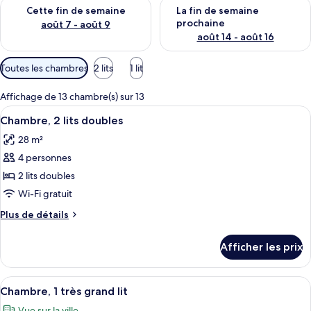
Vérifier la disponibilité pour cette fin de semaine août 7 - aoû
Vérifier la disponibilité pour 
Cette fin de semaine
La fin de semaine
prochaine
août 7 - août 9
août 14 - août 16
Filtres
Toutes les chambres
2 lits
1 lit
disponibles
pour
Affichage de 13 chambre(s) sur 13
les
Afficher
Une salle de bain équipée d’un meuble-
6
Chambre, 2 lits doubles
chambres
toutes
28 m²
les
4 personnes
photos
pour
2 lits doubles
ce
Wi-Fi gratuit
type
Plus
Plus de détails
de
de
chambre :
détails
Afficher les prix
pour
Chambre,
Chambre,
2
2
Afficher
Une chambre d’hôtel avec un grand lit,
lits
8
lits
Chambre, 1 très grand lit
toutes
doubles
doubles
Vue sur la ville