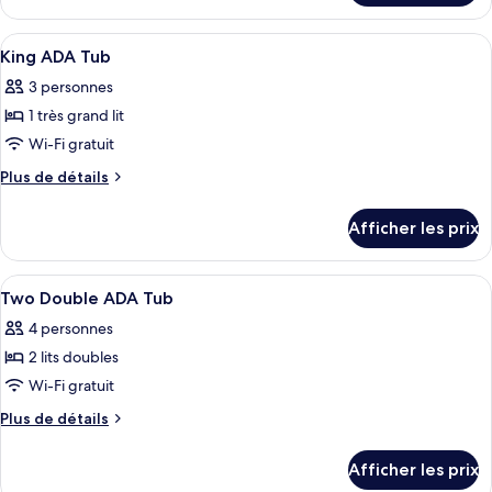
Chambre
Chambre
Deluxe,
Deluxe,
Afficher
Literie de qualité, couette en duvet
1
4
1
King ADA Tub
toutes
très
très
3 personnes
grand
les
grand
lit
1 très grand lit
photos
lit
pour
Wi-Fi gratuit
ce
Plus
Plus de détails
type
de
détails
de
Afficher les prix
pour
chambre :
King
King
ADA
Afficher
Literie de qualité, couette en duvet
2
ADA
Tub
Two Double ADA Tub
toutes
Tub
4 personnes
les
2 lits doubles
photos
pour
Wi-Fi gratuit
ce
Plus
Plus de détails
type
de
détails
de
Afficher les prix
pour
chambre :