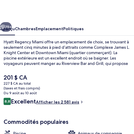
Hyatt
Regency
Miami
cédent
Suivant
75+
Aperçu
Chambres
Emplacement
Politiques
Hyatt Regency Miami offre un emplacement de choix, se trouvant à
seulement cinq minutes à pied d’attraits comme Complexe James L.
Knight Center et Downtown Miami (quartier commerçant). La
piscine extérieure est un excellent endroit où se baigner. Les
voyageurs peuvent manger au Riverview Bar and Grill, qui propose
une cuisine cubaine et qui est ouvert pour le déjeuner, le dîner et le
souper. Un bar-salon, un centre d’entraînement ouvert en tout
Le
201 $ CA
temps et un centre d’entraînement physique sont d’autres points
prix
227 $ CA au total
saillants. Les autres voyageurs apprécient vraiment le personnel
actuel
(taxes et frais compris)
serviable et l’emplacement. L’hébergement se situe à quelques
Extérieur
est
Du 9 août au 10 août
minutes de marche du transport en commun : Arrêt de tram
de 201 $ CA
Avis
Excellent
Riverwalk Metromover se trouve à 2 minutes et Arrêt de tram Knight
8,8
Afficher les 2 581 avis
8,8 sur 10 –
Center Metromover est à 4 minutes.
Commodités populaires
Piscine
Animaux de compagnie