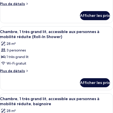
de
Plus
Plus de détails
(Roll-
In
chambre :
de
Shower)
In
détails
Chambre,
Afficher les prix
Shower)
pour
2
Chambre,
lits
2
Afficher
Une chambre d’hôtel avec un grand lit
4
doubles,
lits
Chambre, 1 très grand lit, accessible aux personnes à
toutes
doubles,
accessible
mobilité réduite (Roll-In Shower)
accessible
les
aux
28 m²
aux
photos
personnes
personnes
3 personnes
pour
à
à
1 très grand lit
ce
mobilité
mobilité
réduite,
type
Wi-Fi gratuit
réduite,
baignoire
de
Plus
Plus de détails
baignoire
chambre :
de
détails
Chambre,
Afficher les prix
pour
1
Chambre,
très
1
Afficher
Une chambre d’hôtel avec un grand lit
4
grand
très
Chambre, 1 très grand lit, accessible aux personnes à
toutes
grand
lit,
mobilité réduite, baignoire
lit,
les
accessible
28 m²
accessible