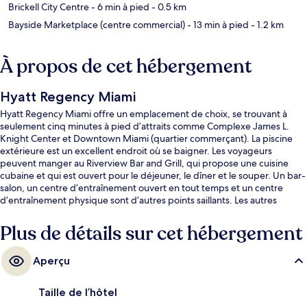
Brickell City Centre
- 6 min à pied
- 0.5 km
Bayside Marketplace (centre commercial)
- 13 min à pied
- 1.2 km
À propos de cet hébergement
Hyatt Regency Miami
Hyatt Regency Miami offre un emplacement de choix, se trouvant à
seulement cinq minutes à pied d’attraits comme Complexe James L.
Knight Center et Downtown Miami (quartier commerçant). La piscine
extérieure est un excellent endroit où se baigner. Les voyageurs
peuvent manger au Riverview Bar and Grill, qui propose une cuisine
cubaine et qui est ouvert pour le déjeuner, le dîner et le souper. Un bar-
salon, un centre d’entraînement ouvert en tout temps et un centre
d’entraînement physique sont d’autres points saillants. Les autres
voyageurs apprécient vraiment le personnel serviable et
l’emplacement. L’hébergement se situe à quelques minutes de marche
Plus de détails sur cet hébergement
du transport en commun : Arrêt de tram Riverwalk Metromover se
trouve à 2 minutes et Arrêt de tram Knight Center Metromover est
Aperçu
à 4 minutes.
Taille de l’hôtel