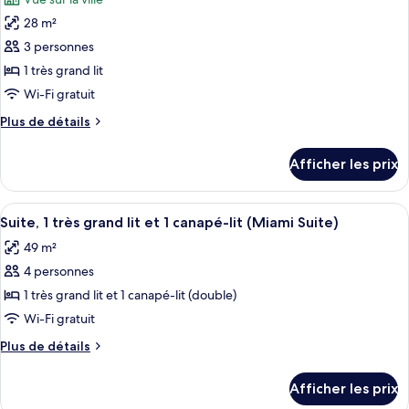
les
28 m²
photos
pour
3 personnes
ce
1 très grand lit
type
Wi-Fi gratuit
de
Plus
Plus de détails
chambre :
de
Chambre,
détails
Afficher les prix
pour
1
Chambre,
très
1
Afficher
Une chambre d’hôtel comprenant un lit
grand
6
très
Suite, 1 très grand lit et 1 canapé-lit (Miami Suite)
toutes
lit
grand
49 m²
lit
les
4 personnes
photos
pour
1 très grand lit et 1 canapé-lit (double)
ce
Wi-Fi gratuit
type
Plus
Plus de détails
de
de
chambre :
détails
Afficher les prix
pour
Suite,