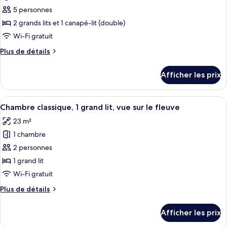
vue
vue
pour
5 personnes
sur
sur
ce
le
le
2 grands lits et 1 canapé-lit (double)
fleuve
type
fleuve
Wi-Fi gratuit
de
Plus
Plus de détails
chambre :
de
Chambre
détails
Afficher les prix
pour
Prestige,
Chambre
Plusieurs
Prestige,
Afficher
Une chambre d’hôtel avec un grand lit
lits,
6
Plusieurs
Chambre classique, 1 grand lit, vue sur le fleuve
toutes
vue
lits,
23 m²
vue
les
sur
sur
1 chambre
photos
le
le
pour
2 personnes
fleuve
fleuve
ce
1 grand lit
type
Wi-Fi gratuit
de
Plus
Plus de détails
chambre :
de
Chambre
détails
Afficher les prix
pour
classique,
Chambre