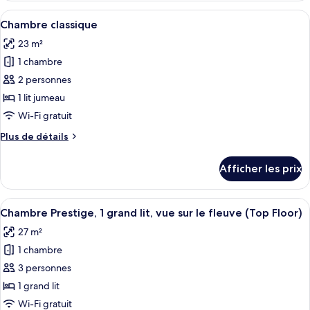
1
classique,
Afficher
Une chambre d’hôtel avec un lit, un b
grand
6
1
Chambre classique
toutes
lit,
grand
23 m²
lit,
les
vue
vue
1 chambre
photos
sur
sur
pour
2 personnes
le
le
ce
fleuve
fleuve
1 lit jumeau
type
Wi-Fi gratuit
de
Plus
Plus de détails
chambre :
de
Chambre
détails
Afficher les prix
pour
classique
Chambre
classique
Afficher
Une chambre d’hôtel dotée d’un grand l
6
Chambre Prestige, 1 grand lit, vue sur le fleuve (Top Floor)
toutes
27 m²
les
1 chambre
photos
pour
3 personnes
ce
1 grand lit
type
Wi-Fi gratuit