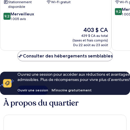
Stationnement
Wi-Fi gratuit
Wi-Fi 
de
Budape
disponible
9.2
Budapest
Mer
9,2
9.2
Merveilleux
sur
1 003
9,2
sur
1 005 avis
10,
10,
Merveill
Le
403 $ CA
Merveilleux,
1 003 av
prix
1 005 avis
439 $ CA au total
est
(taxes et frais compris)
de
Du 22 août au 23 août
403 $ CA
Consulter des hébergements semblables
Ouvrez une session pour accéder aux réductions et avantages
admissibles. Plus de récompenses pour vivre plus d’aventures!
Ouvrir une session
M’inscrire gratuitement
À propos du quartier