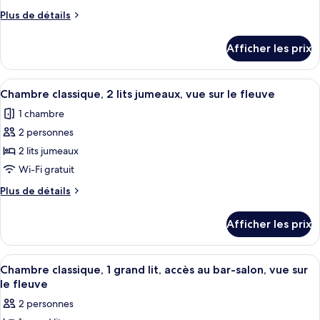
de
Plus
Plus de détails
chambre :
de
Chambre
détails
Afficher les prix
pour
Prestige,
Chambre
1
Prestige,
Afficher
Une chambre d’hôtel avec deux lits, un
grand
4
1
Chambre classique, 2 lits jumeaux, vue sur le fleuve
toutes
lit,
grand
1 chambre
lit,
les
vue
vue
2 personnes
photos
sur
sur
pour
2 lits jumeaux
le
le
ce
fleuve
fleuve
Wi-Fi gratuit
(Top
type
(Top
Plus
Plus de détails
Floor)
de
Floor)
de
chambre :
détails
Afficher les prix
pour
Chambre
Chambre
classique,
classique,
Afficher
Minibar, coffre-fort, bureau
2
4
2
Chambre classique, 1 grand lit, accès au bar-salon, vue sur
toutes
lits
lits
le fleuve
jumeaux,
les
jumeaux,
2 personnes
vue
photos
vue
sur