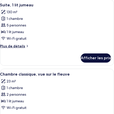
Afficher
Un salon moderne avec un canapé, une 
grand
9
1
Suite, 1 lit jumeau
toutes
lit,
grand
130 m²
lit,
les
vue
vue
1 chambre
photos
sur
sur
pour
5 personnes
le
le
ce
fleuve
fleuve
1 lit jumeau
type
Wi-Fi gratuit
de
Plus
Plus de détails
chambre :
de
Suite,
détails
Afficher les prix
pour
1
Suite,
lit
1
Afficher
Une chambre d’hôtel avec deux lits, un
jumeau
6
lit
Chambre classique, vue sur le fleuve
toutes
jumeau
23 m²
les
1 chambre
photos
pour
2 personnes
ce
1 lit jumeau
type
Wi-Fi gratuit
de