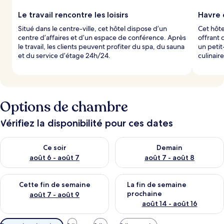
Le travail rencontre les loisirs
Havre c
Situé dans le centre-ville, cet hôtel dispose d’un
Cet hôte
centre d’affaires et d’un espace de conférence. Après
offrant 
le travail, les clients peuvent profiter du spa, du sauna
un petit
et du service d’étage 24h/24.
culinaire
Options de chambre
Vérifiez la disponibilité pour ces dates
Vérifier la disponibilité pour ce soir août 6 - août 7
Vérifier la disponibilité pour 
Ce soir
Demain
août 6 - août 7
août 7 - août 8
Vérifier la disponibilité pour cette fin de semaine août 7 - aoû
Vérifier la disponibilité pour 
Cette fin de semaine
La fin de semaine
prochaine
août 7 - août 9
août 14 - août 16
Filtres