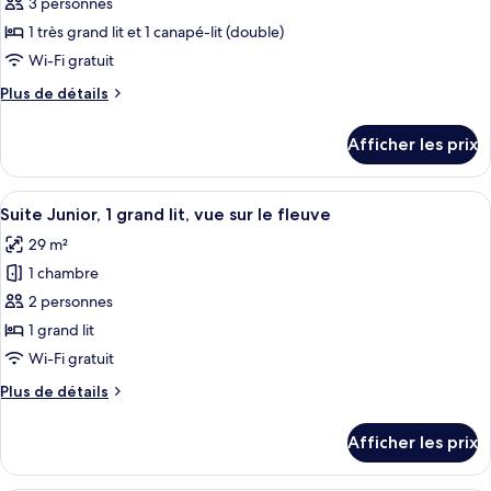
3 personnes
ce
type
1 très grand lit et 1 canapé-lit (double)
de
Wi-Fi gratuit
chambre :
Plus
Plus de détails
Chambre
de
Prestige,
détails
Afficher les prix
pour
1
Chambre
très
Prestige,
Afficher
Une chambre d’hôtel avec un grand lit
grand
9
1
Suite Junior, 1 grand lit, vue sur le fleuve
toutes
très
lit
29 m²
grand
les
et
lit
1 chambre
photos
1
et
pour
2 personnes
canapé-
1
ce
canapé-
1 grand lit
lit,
lit,
type
vue
Wi-Fi gratuit
vue
de
sur
sur
Plus
Plus de détails
chambre :
le
le
de
Suite
fleuve
détails
fleuve
Afficher les prix
(Sofa)
pour
Junior,
(Sofa)
Suite
1
Junior,