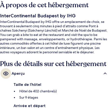
À propos de cet hébergement
InterContinental Budapest by IHG
InterContinental Budapest by IHG offre un emplacement de choix, se
trouvant à seulement cinq minutes à pied d’attraits comme Pont à
chaînes Széchenyi (Széchenyi Lánchíd) et Marché de Noël de Budapest.
You can grab a bite to eat at the restaurant and visit the spa to be
pampered with massage, enveloppements, or hydrothérapie. Parmi les
autres commodités offertes à cet hôtel de luxe figurent une piscine
intérieure, un bar-salon et un centre d’entraînement physique. Les
autres voyageurs adorent le personnel serviable et le déjeuner.
L’hébergement se situe à quelques minutes de marche du transport en
commun : Eötvös tér Tram Stop est à quelques pas et Vigadó tér Tram
Plus de détails sur cet hébergement
Stop se trouve à 4 minutes.
Aperçu
Taille de l’hôtel
Hôtel de 402 chambre(s)
Sur 9 étages
Arrivée et départ