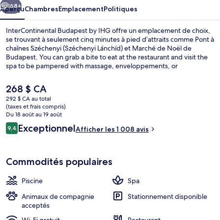
IHG
168+
Aperçu
Chambres
Emplacement
Politiques
InterContinental Budapest by IHG offre un emplacement de choix,
se trouvant à seulement cinq minutes à pied d’attraits comme Pont à
chaînes Széchenyi (Széchenyi Lánchíd) et Marché de Noël de
Budapest. You can grab a bite to eat at the restaurant and visit the
spa to be pampered with massage, enveloppements, or
hydrothérapie. Parmi les autres commodités offertes à cet hôtel de
luxe figurent une piscine intérieure, un bar-salon et un centre
Le
268 $ CA
d’entraînement physique. Les autres voyageurs adorent le
prix
292 $ CA au total
personnel serviable et le déjeuner. L’hébergement se situe à
actuel
(taxes et frais compris)
quelques minutes de marche du transport en commun : Eötvös tér
Minibar, coffre-fort, bureau
est
Du 18 août au 19 août
Tram Stop est à quelques pas et Vigadó tér Tram Stop se trouve
de 268 $ CA
Avis
Exceptionnel
à 4 minutes.
9,4
Afficher les 1 008 avis
9,4 sur 10 –
Commodités populaires
Piscine
Spa
Animaux de compagnie
Stationnement disponible
acceptés