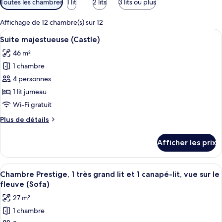
Toutes les chambres
1 lit
2 lits
3 lits ou plus
disponibles
pour
Affichage de 12 chambre(s) sur 12
les
Afficher
Une chambre d’hôtel moderne dotée d’
11
Suite majestueuse (Castle)
chambres
toutes
46 m²
les
1 chambre
photos
pour
4 personnes
ce
1 lit jumeau
type
Wi-Fi gratuit
de
Plus
Plus de détails
chambre :
de
Suite
détails
Afficher les prix
pour
majestueuse
Suite
(Castle)
majestueuse
Afficher
Une chambre d’hôtel avec un grand lit,
8
(Castle)
Chambre Prestige, 1 très grand lit et 1 canapé-lit, vue sur le
toutes
fleuve (Sofa)
les
27 m²
photos
1 chambre
pour