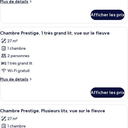
Plus
Plus de détails
chambre :
de
Chambre
détails
Afficher les prix
pour
classique,
Chambre
vue
classique,
Afficher
Une chambre d’hôtel comprenant un lit,
sur
4
vue
Chambre Prestige, 1 très grand lit, vue sur le fleuve
toutes
le
sur
27 m²
le
les
fleuve
fleuve
1 chambre
photos
pour
2 personnes
ce
1 très grand lit
type
Wi-Fi gratuit
de
Plus
Plus de détails
chambre :
de
Chambre
détails
Afficher les prix
pour
Prestige,
Chambre
1
Prestige,
Afficher
Une chambre d’hôtel avec un grand lit
très
5
1
Chambre Prestige, Plusieurs lits, vue sur le fleuve
toutes
grand
très
27 m²
grand
les
lit,
lit,
1 chambre
photos