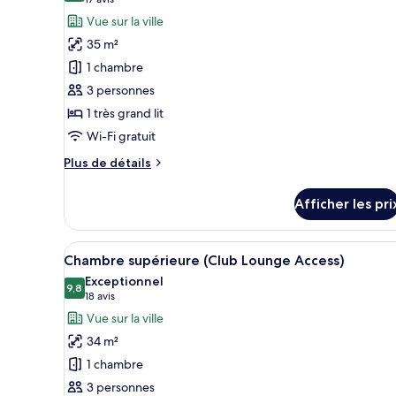
(17 avis)
photos
Vue sur la ville
pour
35 m²
ce
1 chambre
type
3 personnes
de
1 très grand lit
chambre :
Chambre
Wi-Fi gratuit
Deluxe
Plus
Plus de détails
(Club
de
détails
Lounge
Afficher les pri
pour
Access)
Chambre
Deluxe
Afficher
Une chambre d’hôtel avec un gra
11
(Club
Chambre supérieure (Club Lounge Access)
toutes
Lounge
Exceptionnel
Access)
les
9,8
9,8 sur 10
(18 avis)
18 avis
photos
Vue sur la ville
pour
34 m²
ce
1 chambre
type
3 personnes
de