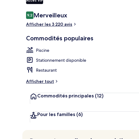
Accès VIP
1 chambre, co
Avis
Merveilleux
9,2
9,2 sur 10 –
Afficher les 3 220 avis
Commodités populaires
Piscine
Stationnement disponible
Restaurant
Afficher tout
Commodités principales
(12)
Pour les familles
(6)