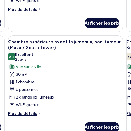
Wi-Fi gratuit
po
(
C
Plus
Plus de détails
L
do
de
D
no
détails
x
Afficher les prix
fu
pour
(P
Chambre
Lu
its, un bureau, une chaise, une télévision et une petite table.
Afficher
Une chambre d’hôtel avec un lit, un bu
A
Do
7
Chambre supérieure avec lits jumeaux, non-fumeur
C
toutes
t
(Plaza / South Tower)
S
les
le
Excellent
8,6
7,
photos
p
8,6 sur 10
(25 avis)
25 avis
pour
p
Vue sur la ville
ce
c
30 m²
type
t
1 chambre
de
d
6 personnes
chambre :
c
2 grands lits jumeaux
Chambre
C
Wi-Fi gratuit
supérieure
s
avec
d
Plus
Pl
Plus de détails
Pl
lits
de
n
d
détails
dé
jumeaux,
f
x
Afficher les prix
pour
po