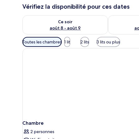
Vérifiez la disponibilité pour ces dates
Vérifier la disponibilité pour ce soir août 8 - août 9
Vérifier la di
Ce soir
août 8 - août 9
ao
Filtres
Toutes les chambres
1 lit
2 lits
3 lits ou plus
disponibles
pour
les
chambres
Chambre
2 personnes