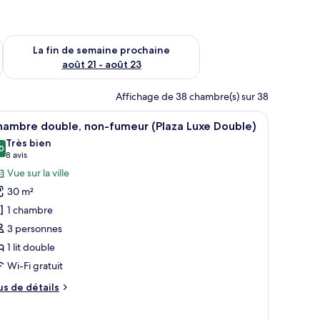
n de semaine août 14 - août 16
Vérifier la disponibilité pour la fin de semaine prochaine août
La fin de semaine prochaine
août 21 - août 23
Affichage de 38 chambre(s) sur 38
fficher
Une chambre d’hôtel avec un grand lit, un bure
8
hambre double, non-fumeur (Plaza Luxe Double)
outes
Très bien
s
0
8,0 sur 10
(8 avis)
8 avis
hotos
Vue sur la ville
our
30 m²
e
1 chambre
ype
3 personnes
e
1 lit double
hambre :
hambre
Wi-Fi gratuit
ouble,
us
us de détails
on-
e
tails
umeur