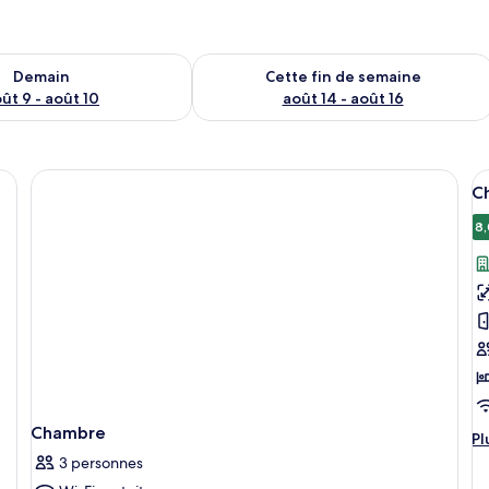
sponibilité pour demain août 9 - août 10
Vérifier la disponibilité pour cette fi
Demain
Cette fin de semaine
ût 9 - août 10
août 14 - août 16
A
C
t
le
8,
p
p
c
t
d
c
C
d
Chambre
Pl
Pl
n
d
3 personnes
dé
f