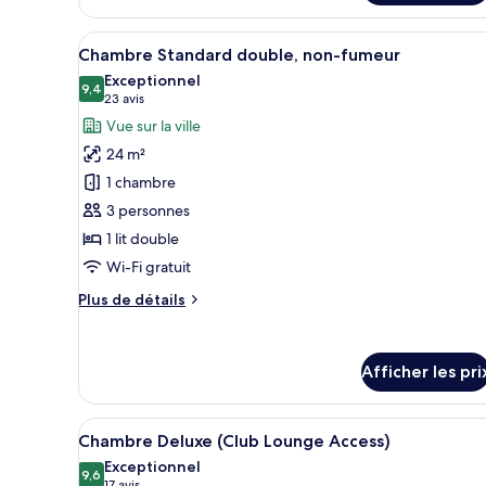
non-
Standard
fumeur
avec
Afficher
Une chambre d’hôtel avec un gr
lits
6
Chambre Standard double, non-fumeur
toutes
jumeaux,
Exceptionnel
non-
les
9,4
9,4 sur 10
(23 avis)
23 avis
fumeur
photos
Vue sur la ville
pour
24 m²
ce
1 chambre
type
3 personnes
de
1 lit double
chambre :
Chambre
Wi-Fi gratuit
Standard
Plus
Plus de détails
double,
de
détails
non-
pour
fumeur
Afficher les pri
Chambre
Standard
double,
Afficher
Une chambre d’hôtel avec un lit
non-
14
Chambre Deluxe (Club Lounge Access)
toutes
fumeur
Exceptionnel
les
9,6
9,6 sur 10
17 avis