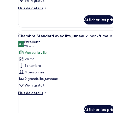
Wi-Fi gratuit
Plus
Plus de détails
de
détails
Afficher les pri
pour
Chambre
Afficher
Une chambre d’hôtel avec deux l
6
Chambre Standard avec lits jumeaux, non-fumeur
toutes
Excellent
les
8,8
8,8 sur 10
(28 avis)
28 avis
photos
Vue sur la ville
pour
24 m²
ce
1 chambre
type
4 personnes
de
2 grands lits jumeaux
chambre :
Chambre
Wi-Fi gratuit
Standard
Plus
Plus de détails
avec
de
détails
lits
pour
jumeaux,
Afficher les pri
Chambre