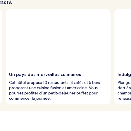
ement
Un pays des merveilles culinaires
Indul
Cet hôtel propose 10 restaurants, 3 cafés et 5 bars
Plongez
proposant une cuisine fusion et américaine. Vous
derrièr
pourrez profiter d’un petit-déjeuner buffet pour
chambre
commencer la journée.
rehauss