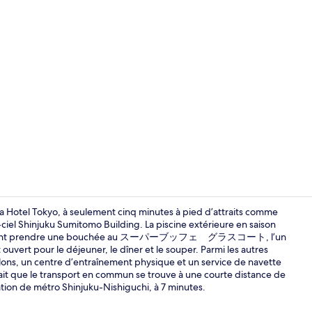
Vidéo de cré
a Hotel Tokyo, à seulement cinq minutes à pied d’attraits comme
iel Shinjuku Sumitomo Building. La piscine extérieure en saison
ents peuvent prendre une bouchée au スーパーブッフェ グラスコート, l’un
Extérieur
 ouvert pour le déjeuner, le dîner et le souper. Parmi les autres
alons, un centre d’entraînement physique et un service de navette
 fait que le transport en commun se trouve à une courte distance de
tion de métro Shinjuku-Nishiguchi, à 7 minutes.