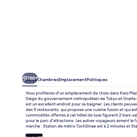
Hotel
Tokyo
188+
Aperçu
Chambres
Emplacement
Politiques
Vous profiterez d’un emplacement de choix dans Keio Plaz
Siège du gouvernement métropolitain de Tokyo et Gratte-c
est un excellent endroit pour se baigner. Les cli
des 9 restaurants, qui propose une cuisine fusion et qui est
commodités offertes à cet hôtel de luxe figurent 2 bars-s
pour le parc d’attractions. Les autres voyageurs aiment le
marche : Station de métro Tochōmae est à 2 minutes et Sta