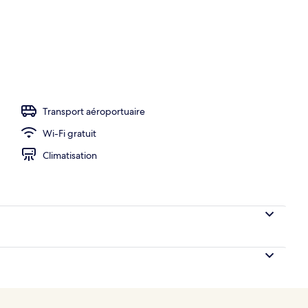
ffre-fort, espace de travail pour ordinateurs portables
Transport aéroportuaire
Wi-Fi gratuit
Climatisation