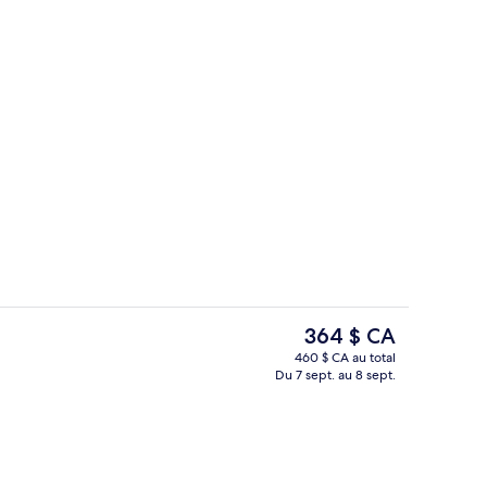
Articles de toilette (gratuits), séchoir
ateur, soumise par Kensho Quest
Le
364 $ CA
prix
460 $ CA au total
actuel
Du 7 sept. au 8 sept.
2 bars-salons
est
de 364 $ CA