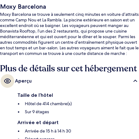
Moxy Barcelona
Moxy Barcelona se trouve à seulement cinq minutes en voiture d’attraits
comme Camp Nou et La Rambla. La piscine extérieure en saison est un
excellent endroit où se baigner. Les voyageurs peuvent manger au
Bonavista Rooftop, l’un des 2 restaurants, qui propose une cuisine
méditerranéenne et qui est ouvert pour le dîner et le souper. Parmi les
autres commodités figurent un centre d’entraînement physique ouvert
en tout temps et un bar-salon. Les autres voyageurs aiment le fait que le
transport en commun se trouve à une courte distance de marche :
Station de métro Sants Estació est à 3 minutes et Station de métro
Tarragona, à 4 minutes.
Plus de détails sur cet hébergement
Aperçu
Taille de l’hôtel
Hôtel de 414 chambre(s)
Sur 9 étages
Arrivée et départ
Arrivée de 15 h à 14 h 30
Départ express