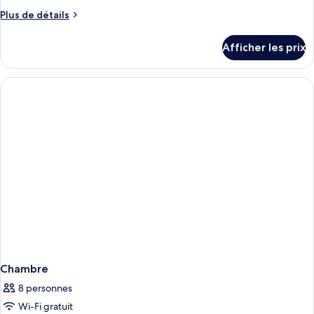
Plus
Plus de détails
de
détails
Afficher les prix
pour
Chambre
Chambre
8 personnes
Wi-Fi gratuit