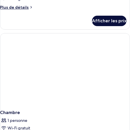
chambre :
Plus
Plus de détails
Chambre
de
exécutive,
détails
Afficher les prix
1
pour
Chambre
lit
exécutive,
double
1
lit
double
Chambre
1 personne
Wi-Fi gratuit