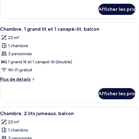
Chambre,
détails
Afficher les prix
pour
1
Chambre,
grand
1
Afficher
Une chambre d’hôtel avec deux lits, u
lit,
9
grand
Chambre, 1 grand lit et 1 canapé-lit, balcon
toutes
balcon
lit,
23 m²
balcon
les
1 chambre
photos
pour
3 personnes
ce
1 grand lit et 1 canapé-lit (double)
type
Wi-Fi gratuit
de
Plus
Plus de détails
chambre :
de
Chambre,
détails
Afficher les prix
pour
1
Chambre,
grand
1
Afficher
Une chambre d’hôtel moderne avec un g
lit
9
grand
Chambre, 2 lits jumeaux, balcon
toutes
et
lit
23 m²
et
les
1
1
1 chambre
photos
canapé-
canapé-
pour
3 personnes