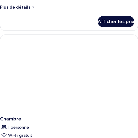
Plus
Plus de détails
de
détails
Afficher les prix
pour
Chambre
Chambre
1 personne
Wi-Fi gratuit