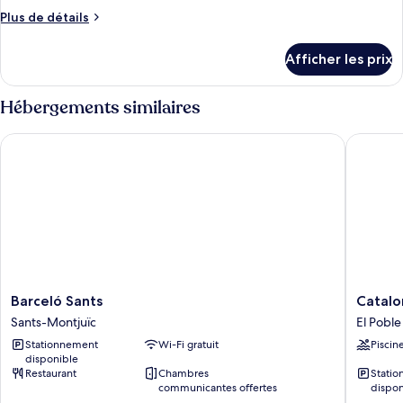
Plus
Plus de détails
de
détails
Afficher les prix
pour
Chambre
Hébergements similaires
Barceló Sants
Cataloni
Barceló
Cataloni
Barceló Sants
Catalo
Sants
Barcelo
Sants-Montjuïc
El Poble
Sants-
Plaza
Stationnement
Wi-Fi gratuit
Piscin
Montjuïc
El
disponible
Poble
Restaurant
Chambres
Stati
Sec
communicantes offertes
dispon