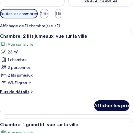
août 21 - août 23
Filtres
Toutes les chambres
2 lits
1 lit
disponibles
pour
Affichage de 11 chambre(s) sur 11
les
Afficher
Une chambre d’hôtel moderne avec balcon
12
Chambre, 2 lits jumeaux, vue sur la ville
chambres
toutes
Vue sur la ville
les
23 m²
photos
pour
1 chambre
ce
2 personnes
type
2 lits jumeaux
de
Wi-Fi gratuit
chambre :
Plus
Plus de détails
Chambre,
de
2
détails
Afficher les prix
lits
pour
Chambre,
jumeaux,
2
Afficher
Une chambre d’hôtel avec un lit, une vue
vue
10
lits
Chambre, 1 grand lit, vue sur la ville
toutes
sur
jumeaux,
Vue sur la ville