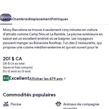
Barcelona
cédent
Suivant
207+
Aperçu
Chambres
Emplacement
Politiques
Moxy Barcelona se trouve à seulement cinq minutes en voiture
d’attraits comme Camp Nou et La Rambla. La piscine extérieure en
saison est un excellent endroit où se baigner. Les voyageurs
peuvent manger au Bonavista Rooftop, l’un des 2 restaurants, qui
propose une cuisine méditerranéenne et qui est ouvert pour le
dîner et le souper. Parmi les autres commodités figurent un centre
d’entraînement physique ouvert en tout temps et un bar-salon. Les
Le
201 $ CA
autres voyageurs aiment le fait que le transport en commun se
prix
251 $ CA au total
trouve à une courte distance de marche : Station de métro Sants
actuel
(taxes et frais compris)
Estació est à 3 minutes et Station de métro Tarragona, à 4 minutes.
2 restaurants servant le dîner et le so
est
Du 12 août au 13 août
de 201 $ CA
Avis
Excellent
8,6
Afficher les 679 avis
8,6 sur 10 –
Commodités populaires
Piscine
Animaux de compagnie
acceptés