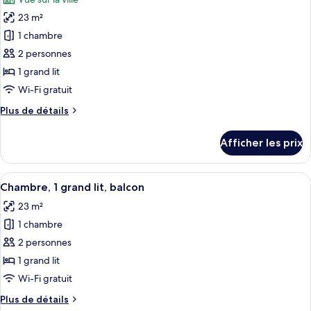
vue
les
la
sur
23 m²
photos
ville
la
pour
1 chambre
ville
ce
2 personnes
type
1 grand lit
de
Wi-Fi gratuit
chambre :
Plus
Plus de détails
Chambre,
de
1
détails
Afficher les prix
grand
pour
Chambre,
lit,
1
Afficher
Une chambre d’hôtel avec un lit, une t
vue
14
grand
Chambre, 1 grand lit, balcon
toutes
sur
lit,
23 m²
vue
les
la
sur
1 chambre
photos
ville
la
pour
2 personnes
ville
ce
1 grand lit
type
Wi-Fi gratuit
de
Plus
Plus de détails
chambre :
de