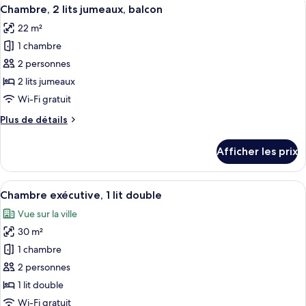
Afficher
jumeau,
10
lit
Chambre, 2 lits jumeaux, balcon
toutes
balcon
jumeau,
22 m²
balcon
les
1 chambre
photos
pour
2 personnes
ce
2 lits jumeaux
type
Wi-Fi gratuit
de
Plus
Plus de détails
chambre :
de
Chambre,
détails
Afficher les prix
pour
2
Chambre,
lits
2
Afficher
Une chambre d’hôtel moderne avec un g
jumeaux,
7
lits
Chambre exécutive, 1 lit double
toutes
balcon
jumeaux,
Vue sur la ville
balcon
les
30 m²
photos
pour
1 chambre
ce
2 personnes
type
1 lit double
de
Wi-Fi gratuit