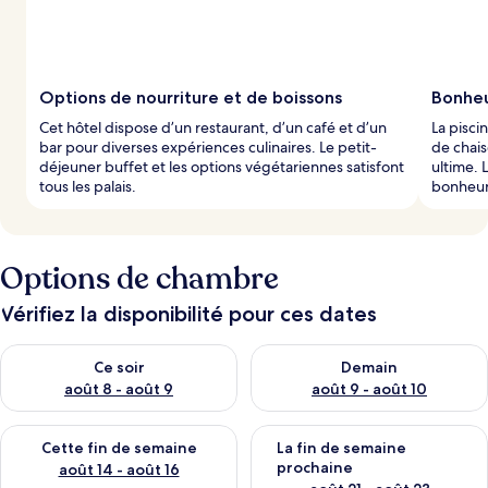
Options de nourriture et de boissons
Bonheu
Cet hôtel dispose d’un restaurant, d’un café et d’un
La pisci
bar pour diverses expériences culinaires. Le petit-
de chai
déjeuner buffet et les options végétariennes satisfont
ultime. 
tous les palais.
bonheur
Options de chambre
Vérifiez la disponibilité pour ces dates
Vérifier la disponibilité pour ce soir août 8 - août 9
Vérifier la disponibilité pour 
Ce soir
Demain
août 8 - août 9
août 9 - août 10
Vérifier la disponibilité pour cette fin de semaine août 14 - aoû
Vérifier la disponibilité pour 
Cette fin de semaine
La fin de semaine
prochaine
août 14 - août 16