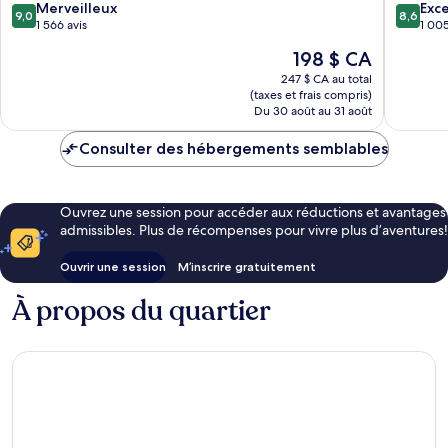
9.0
8.6
Merveilleux
Exce
9,0
8,6
sur
sur
1 566 avis
1 005
10,
10,
Le
198 $ CA
Merveilleux,
Excellen
prix
1 566 avis
1 005 av
247 $ CA au total
est
(taxes et frais compris)
de
Du 30 août au 31 août
198 $ CA
Consulter des hébergements semblables
Ouvrez une session pour accéder aux réductions et avantages
admissibles. Plus de récompenses pour vivre plus d’aventures!
Ouvrir une session
M’inscrire gratuitement
À propos du quartier