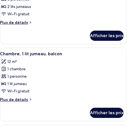
lit,
lit,
ce
balcon
balcon
2 lits jumeaux
type
Wi-Fi gratuit
de
Plus
Plus de détails
chambre :
de
Chambre,
détails
Afficher les prix
pour
2
Chambre,
lits
2
Afficher
Une chambre d’hôtel moderne avec un l
jumeaux,
6
lits
Chambre, 1 lit jumeau, balcon
toutes
balcon
jumeaux,
12 m²
balcon
les
1 chambre
photos
pour
1 personne
ce
1 lit jumeau
type
Wi-Fi gratuit
de
Plus
Plus de détails
chambre :
de
Chambre,
détails
Afficher les prix
pour
1
Chambre,
lit
1
Une chambre à coucher moderne avec un