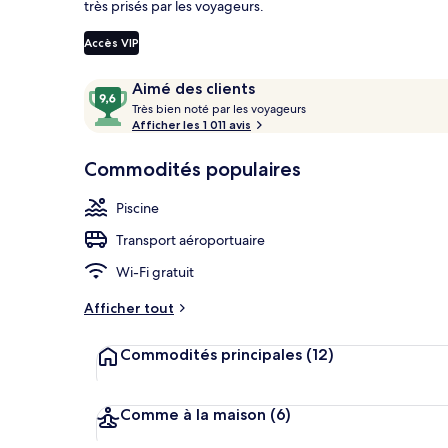
très prisés par les voyageurs.
Accès VIP
Vue aérienne
Avis
9,6
Aimé des clients
T
sur
Très bien noté par les voyageurs
r
Afficher les 1 011 avis
10,
è
Aimé
s
Commodités populaires
des
clients
b
Piscine
i
e
Transport aéroportuaire
n
Wi-Fi gratuit
n
o
Afficher tout
t
é
Commodités principales
(12)
p
a
r
Comme à la maison
(6)