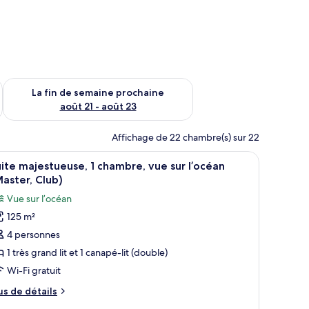
n de semaine août 14 - août 16
Vérifier la disponibilité pour la fin de semaine prochaine août
La fin de semaine prochaine
août 21 - août 23
Affichage de 22 chambre(s) sur 22
et d’un mur décoratif.
’un lit, d’un canapé, d’une table basse et d’un petit bureau avec une lampe
fficher
Une chambre d’hôtel moderne dotée d’un grand l
9
ite majestueuse, 1 chambre, vue sur l’océan
outes
aster, Club)
s
Vue sur l’océan
hotos
125 m²
our
4 personnes
e
ype
1 très grand lit et 1 canapé-lit (double)
e
Wi-Fi gratuit
hambre :
us
us de détails
uite
e