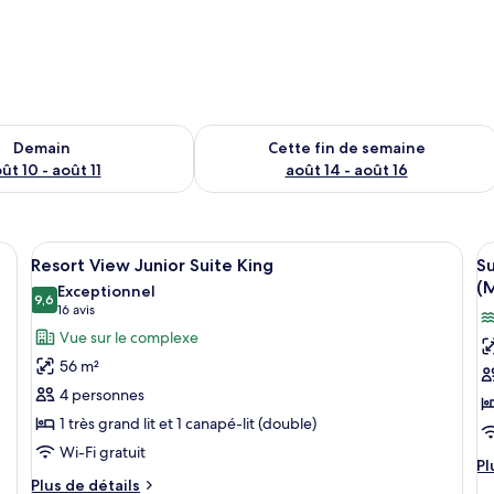
sponibilité pour demain août 10 - août 11
Vérifier la disponibilité pour cette fi
Demain
Cette fin de semaine
ût 10 - août 11
août 14 - août 16
uipée de deux lits, d’un bureau, d’une chaise, d’un ventilateur de plafond 
Afficher
Une chambre d’hôtel moderne équipée d
A
5
Resort View Junior Suite King
Su
toutes
t
(M
Exceptionnel
les
9,6
le
9,6 sur 10
(16 avis)
16 avis
photos
p
Vue sur le complexe
pour
p
56 m²
ce
c
4 personnes
type
t
1 très grand lit et 1 canapé-lit (double)
de
d
Wi-Fi gratuit
chambre :
c
Pl
Pl
Resort
S
Plus
d
Plus de détails