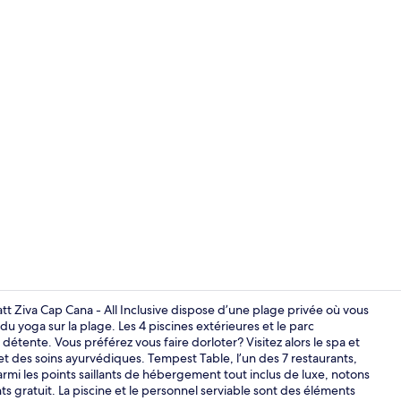
Vidéo de cré
tt Ziva Cap Cana - All Inclusive dispose d’une plage privée où vous
u yoga sur la plage. Les 4 piscines extérieures et le parc
détente. Vous préférez vous faire dorloter? Visitez alors le spa et
7 restaurants
t des soins ayurvédiques. Tempest Table, l’un des 7 restaurants,
Parmi les points saillants de hébergement tout inclus de luxe, notons
s gratuit. La piscine et le personnel serviable sont des éléments