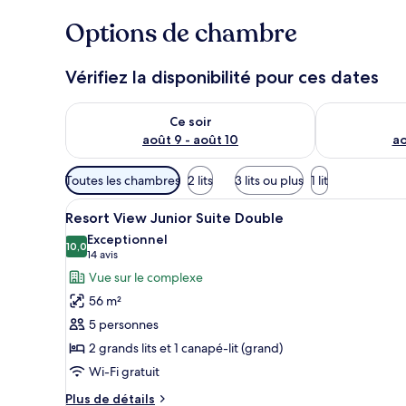
Options de chambre
Vérifiez la disponibilité pour ces dates
Vérifier la disponibilité pour ce soir août 9 - août 10
Vérifier la di
Ce soir
août 9 - août 10
ao
Filtres
Toutes les chambres
2 lits
3 lits ou plus
1 lit
disponibles
Afficher
Une chambre d’hôtel moderne éq
pour
5
Resort View Junior Suite Double
toutes
les
Exceptionnel
les
10,0
chambres
10,0 sur 10
(14 avis)
14 avis
photos
Vue sur le complexe
pour
56 m²
ce
5 personnes
type
2 grands lits et 1 canapé-lit (grand)
de
Wi-Fi gratuit
chambre :
Resort
Plus
Plus de détails