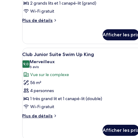
de
au
2 grands lits et 1 canapé-lit (grand)
de
bord
l’océan
Wi-Fi gratuit
chambre :
de
(Club,
Club
l’océan
Plus
Plus de détails
Swim
(Club,
Ocean
de
Swim
Up)
détails
View
Afficher les pri
Up)
pour
Junior
Club
Suite
Ocean
Afficher
Une chambre d’hôtel moderne do
6
View
Double
Club Junior Suite Swim Up King
toutes
Junior
Merveilleux
Suite
les
9,0
9,0 sur 10
(6 avis)
6 avis
Double
photos
Vue sur le complexe
pour
56 m²
ce
4 personnes
type
1 très grand lit et 1 canapé-lit (double)
de
Wi-Fi gratuit
chambre :
Club
Plus
Plus de détails
Junior
de
détails
Suite
Afficher les pri
pour
Swim
Club