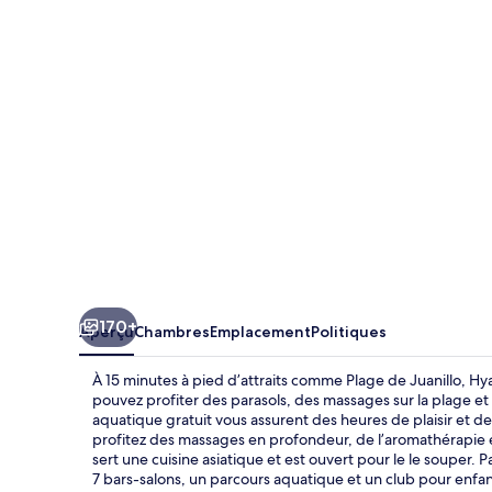
Ziva
Cap
Cana
-
All
Inclusive
170+
Aperçu
Chambres
Emplacement
Politiques
À 15 minutes à pied d’attraits comme Plage de Juanillo, Hya
pouvez profiter des parasols, des massages sur la plage et d
aquatique gratuit vous assurent des heures de plaisir et de 
profitez des massages en profondeur, de l’aromathérapie e
sert une cuisine asiatique et est ouvert pour le le souper. 
7 bars-salons, un parcours aquatique et un club pour enfant