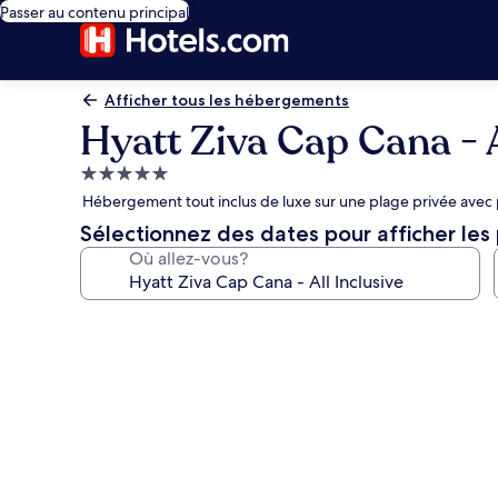
Passer au contenu principal
Afficher tous les hébergements
Hyatt Ziva Cap Cana - A
Hébergement
5.0 étoiles
Hébergement tout inclus de luxe sur une plage privée avec p
Sélectionnez des dates pour afficher les 
Où allez-vous?
Galerie
de
photos
de
l’hébergement
Hyatt