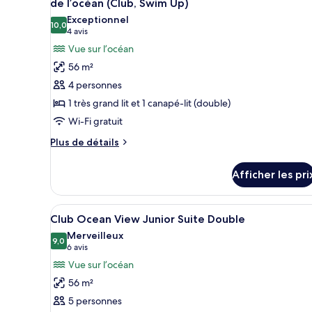
de l’océan (Club, Swim Up)
les
Exceptionnel
10,0
photos
10,0 sur 10
(4 avis)
4 avis
pour
Vue sur l’océan
ce
56 m²
type
4 personnes
de
1 très grand lit et 1 canapé-lit (double)
chambre :
Wi-Fi gratuit
Suite
Junior,
Plus
Plus de détails
de
1
détails
très
Afficher les pri
pour
grand
Suite
lit
Junior,
Afficher
Une chambre d’hôtel moderne éq
6
1
Club Ocean View Junior Suite Double
et
toutes
très
Merveilleux
1
grand
les
9,0
9,0 sur 10
(6 avis)
6 avis
canapé-
lit
photos
Vue sur l’océan
et
lit,
pour
1
56 m²
au
ce
canapé-
bord
5 personnes
lit,
type