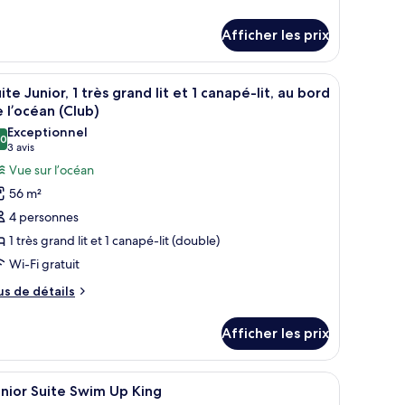
ajestueuse,
tails
ur
Afficher les prix
ite
hambre,
jestueuse,
ue
et offrant une vue sur la ville par la fenêtre.
 bureau, une chaise, une télévision et un balcon donnant sur l’océan.
fficher
Une chambre d’hôtel moderne dotée d’un balc
6
ambre,
ur
ite Junior, 1 très grand lit et 1 canapé-lit, au bord
outes
e
 l’océan (Club)
’océan
r
s
Exceptionnel
Master,
océan
,0
hotos
10,0 sur 10
(3 avis)
3 avis
lub)
aster,
our
Vue sur l’océan
ub)
e
56 m²
ype
4 personnes
e
1 très grand lit et 1 canapé-lit (double)
hambre :
Wi-Fi gratuit
uite
unior,
us
us de détails
e
tails
rès
Afficher les prix
ur
rand
ite
t
nior,
t un lit, un canapé, un fauteuil, une petite table et un vase décoratif.
fficher
Une chambre d’hôtel moderne dotée d’un grand
5
nior Suite Swim Up King
t
outes
ès