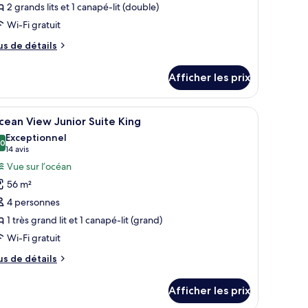
2 grands lits et 1 canapé-lit (double)
e
Wi-Fi gratuit
hambre :
lub
us
us de détails
unior
e
tails
uite
Afficher les prix
ur
wim
ub
p
nior
’un ventilateur de plafond.
e deux lits, d’un bureau, d’une chaise, d’un ventilateur de plafond et d’un 
fficher
Une chambre d’hôtel moderne équipée d’un lit
5
ite
ouble
ean View Junior Suite King
outes
wim
Exceptionnel
p
s
,0
10,0 sur 10
(14 avis)
14 avis
uble
hotos
Vue sur l’océan
our
56 m²
e
4 personnes
ype
1 très grand lit et 1 canapé-lit (grand)
e
Wi-Fi gratuit
hambre :
cean
us
us de détails
iew
e
tails
unior
Afficher les prix
ur
uite
cean