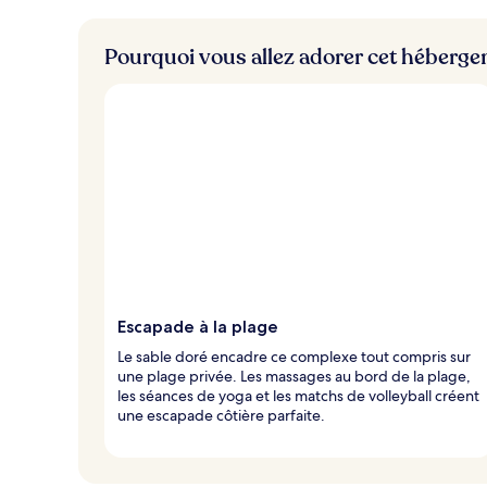
l
e
s
Pourquoi vous allez adorer cet héberg
v
o
y
a
g
e
u
r
s
Escapade à la plage
Le sable doré encadre ce complexe tout compris sur
une plage privée. Les massages au bord de la plage,
les séances de yoga et les matchs de volleyball créent
une escapade côtière parfaite.