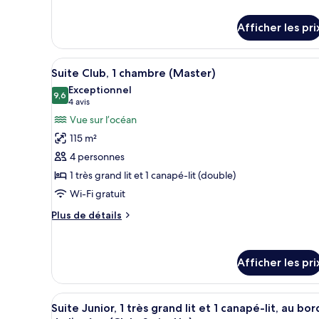
View
de
détails
Junior
Afficher les pri
pour
Suite
Resort
Double
View
Afficher
Une chambre d’hôtel moderne dot
12
Junior
Suite Club, 1 chambre (Master)
toutes
Suite
Exceptionnel
Double
les
9,6
9,6 sur 10
(4 avis)
4 avis
photos
Vue sur l’océan
pour
115 m²
ce
4 personnes
type
1 très grand lit et 1 canapé-lit (double)
de
Wi-Fi gratuit
chambre :
Suite
Plus
Plus de détails
Club,
de
détails
1
pour
chambre
Afficher les pri
Suite
(Master)
Club,
1
Afficher
Une chambre avec vue sur la pl
chambre
5
Suite Junior, 1 très grand lit et 1 canapé-lit, au bor
toutes
(Master)