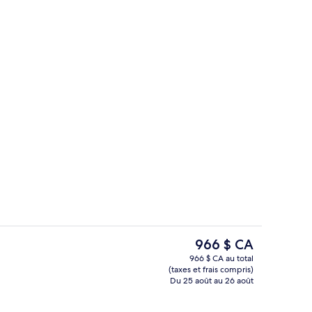
Salle de soins pour les couples, sauna
ateur, soumise par Turisteando GO
Le
966 $ CA
prix
966 $ CA au total
actuel
(taxes et frais compris)
 servant le déjeuner, le dîner et le souper
Vue aérienne
est
Du 25 août au 26 août
de 966 $ CA