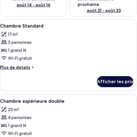
prochaine
août 14 - août 16
août 21 - août 23
Afficher
Une chambre à coucher avec une tête de
21
Chambre Standard
toutes
17 m²
les
3 personnes
photos
pour
1 grand lit
ce
Wi-Fi gratuit
type
Plus
Plus de détails
de
de
chambre :
détails
Afficher les prix
pour
Chambre
Chambre
Standard
Standard
Afficher
Une chambre à coucher avec une tête de
21
Chambre supérieure double
toutes
25 m²
les
4 personnes
photos
pour
1 grand lit
ce
Wi-Fi gratuit