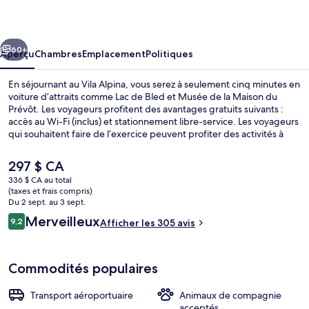
Alpina
cédent
Suivant
60+
Aperçu
Chambres
Emplacement
Politiques
En séjournant au Vila Alpina, vous serez à seulement cinq minutes en
voiture d’attraits comme Lac de Bled et Musée de la Maison du
Prévôt. Les voyageurs profitent des avantages gratuits suivants :
accès au Wi-Fi (inclus) et stationnement libre-service. Les voyageurs
qui souhaitent faire de l’exercice peuvent profiter des activités à
proximité suivantes : piste de randonnée/de vélo, vélo de
montagne et ski de fond. Parmi les autres commodités figurent
Le
297 $ CA
terrasse et jardin. Les autres voyageurs apprécient vraiment le
prix
336 $ CA au total
personnel serviable.
actuel
(taxes et frais compris)
Terrasse/patio
est
Du 2 sept. au 3 sept.
de 297 $ CA
Avis
Merveilleux
9,2
Afficher les 305 avis
9,2 sur 10 –
Commodités populaires
Transport aéroportuaire
Animaux de compagnie
acceptés