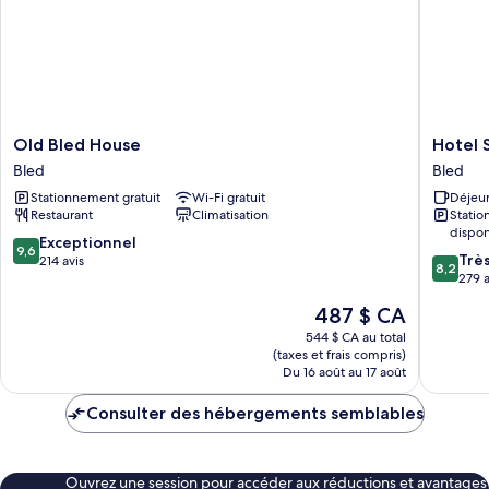
Old
Hotel
Old Bled House
Hotel 
Bled
Savica
Bled
Bled
House
Garni
Stationnement gratuit
Wi-Fi gratuit
Déjeun
Bled
-
Restaurant
Climatisation
Stati
Sava
dispon
Hotels
9.6
Exceptionnel
9,6
8.2
&
Trè
sur
214 avis
8,2
sur
Resorts
279 a
10,
10,
Bled
Exceptionnel,
Le
487 $ CA
Très
214 avis
prix
bien,
544 $ CA au total
est
(taxes et frais compris)
279 avis
de
Du 16 août au 17 août
487 $ CA
Consulter des hébergements semblables
Ouvrez une session pour accéder aux réductions et avantages