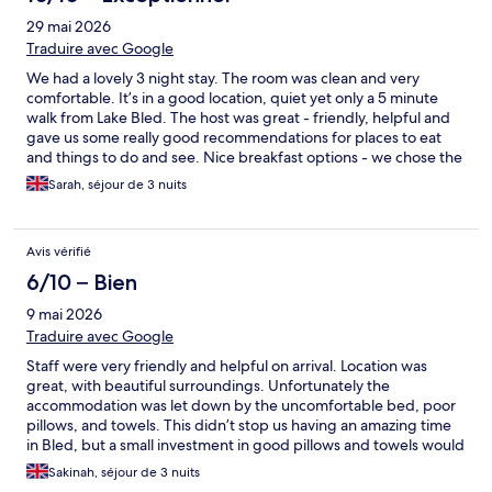
29 mai 2026
Traduire avec Google
We had a lovely 3 night stay. The room was clean and very
comfortable. It’s in a good location, quiet yet only a 5 minute
walk from Lake Bled. The host was great - friendly, helpful and
gave us some really good recommendations for places to eat
and things to do and see. Nice breakfast options - we chose the
breakfast box of local produce which was great.
Sarah, séjour de 3 nuits
Avis vérifié
6/10 – Bien
9 mai 2026
Traduire avec Google
Staff were very friendly and helpful on arrival. Location was
great, with beautiful surroundings. Unfortunately the
accommodation was let down by the uncomfortable bed, poor
pillows, and towels. This didn’t stop us having an amazing time
in Bled, but a small investment in good pillows and towels would
have improved the sleep and experience at the hotel.
Sakinah, séjour de 3 nuits