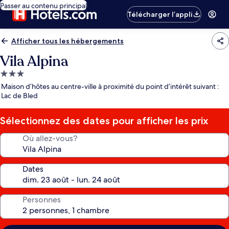
Passer au contenu principal
Télécharger l’appli
Afficher tous les hébergements
Vila Alpina
Hébergement
3.0 étoiles
Maison d’hôtes au centre-ville à proximité du point d’intérêt suivant :
Lac de Bled
Sélectionnez des dates pour afficher les prix
Où allez-vous?
Dates
Personnes