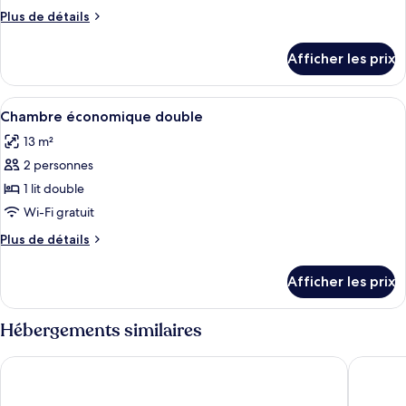
type
Plus
Plus de détails
de
de
chambre :
détails
Afficher les prix
pour
Chambre
Chambre
supérieure
supérieure
Afficher
Une chambre avec un lit en bois, une 
double
13
double
Chambre économique double
toutes
13 m²
les
2 personnes
photos
pour
1 lit double
ce
Wi-Fi gratuit
type
Plus
Plus de détails
de
de
chambre :
détails
Afficher les prix
pour
Chambre
Chambre
économique
économique
Hébergements similaires
double
double
Old Bled House
Hotel Sa