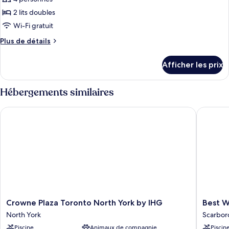
2 lits doubles
Wi-Fi gratuit
Plus
Plus de détails
de
détails
Afficher les prix
pour
Chambre
traditionnelle
Hébergements similaires
double,
réfrigérateur
Crowne Plaza Toronto North York by IHG
Best Wes
Crowne
Best
Crowne Plaza Toronto North York by IHG
Best W
Plaza
Western
North York
Scarbo
Toronto
Plus
Piscine
Animaux de compagnie
Piscin
North
Executi