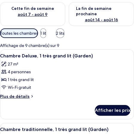
Vérifier la disponibilité pour cette fin de semaine août 7 - aoû
Vérifier la disponibilité pour 
Cette fin de semaine
La fin de semaine
prochaine
août 7 - août 9
août 14 - août 16
Filtres
Toutes les chambres
1 lit
2 lits
disponibles
pour
Affichage de 9 chambre(s) sur 9
les
Afficher
Une chambre d’hôtel avec un grand lit,
5
Chambre Deluxe, 1 très grand lit (Garden)
chambres
toutes
27 m²
les
4 personnes
photos
pour
1 très grand lit
ce
Wi-Fi gratuit
type
Plus
Plus de détails
de
de
chambre :
détails
Afficher les prix
pour
Chambre
Chambre
Deluxe,
Deluxe,
Afficher
Une chambre d’hôtel avec un grand lit
1
5
1
Chambre traditionnelle, 1 très grand lit (Garden)
toutes
très