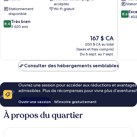
acceptés
Statio
York
Inn
Stationnement
Wi-Fi gratuit
by
Scarbor
8.6
Exce
disponible
8,6
IHG
sur
1 402
8.4
Très bien
North
10,
8,4
sur
3 620 avis
York
Excellen
10,
1 402 av
Le
167 $ CA
Très
prix
bien,
200 $ CA au total
est
3 620 avis
(taxes et frais compris)
de
Du 6 sept. au 7 sept.
167 $ CA
Consulter des hébergements semblables
Ouvrez une session pour accéder aux réductions et avantages
admissibles. Plus de récompenses pour vivre plus d’aventures!
Ouvrir une session
M’inscrire gratuitement
À propos du quartier