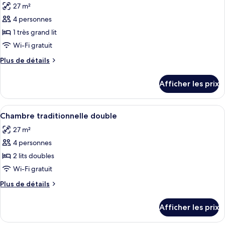
très
27 m²
grand
les
grand
lit
4 personnes
photos
lit
(Garden)
pour
1 très grand lit
(Garden)
ce
Wi-Fi gratuit
type
Plus
Plus de détails
de
de
chambre :
détails
Afficher les prix
pour
Chambre
Chambre
traditionnelle,
traditionnelle,
Afficher
Une chambre d’hôtel avec deux lits, u
1
6
1
Chambre traditionnelle double
toutes
très
très
27 m²
grand
les
grand
lit
4 personnes
photos
lit
(Garden)
pour
2 lits doubles
(Garden)
ce
Wi-Fi gratuit
type
Plus
Plus de détails
de
de
chambre :
détails
Afficher les prix
pour
Chambre
Chambre