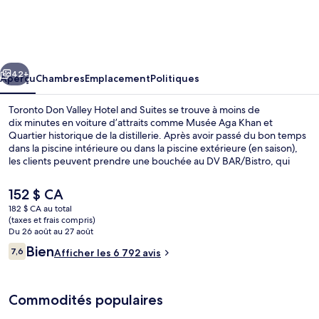
Toronto
Don
Valley
cédent
Suivant
Hotel
42+
Aperçu
Chambres
Emplacement
Politiques
and
Toronto Don Valley Hotel and Suites se trouve à moins de
Suites
dix minutes en voiture d’attraits comme Musée Aga Khan et
Quartier historique de la distillerie. Après avoir passé du bon temps
dans la piscine intérieure ou dans la piscine extérieure (en saison),
les clients peuvent prendre une bouchée au DV BAR/Bistro, qui
propose une cuisine locale et internationale et qui est ouvert pour le
déjeuner, le dîner et le souper. Un bar attenant à la piscine, un
Le
152 $ CA
centre d’entraînement et un centre d’entraînement physique sont
prix
182 $ CA au total
d’autres commodités offertes à hôtel de style Art déco. Les autres
actuel
(taxes et frais compris)
voyageurs aiment le fait que le transport en commun se trouve à
Hall
est
Du 26 août au 27 août
une courte distance de marche : Wynford Station est à 4 minutes et
de 152 $ CA
Avis
Bien
Aga Khan Park & Museum Station, à 8 minutes.
7,6
Afficher les 6 792 avis
7,6 sur 10 –
Commodités populaires