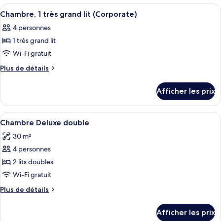
traditionnelle
traditionnelle
Afficher
Une chambre d’hôtel avec un grand lit
double
5
double
Chambre, 1 très grand lit (Corporate)
toutes
4 personnes
les
1 très grand lit
photos
pour
Wi-Fi gratuit
ce
Plus
Plus de détails
type
de
détails
de
Afficher les prix
pour
chambre :
Chambre,
Chambre,
1
Afficher
Une chambre d’hôtel avec deux lits, u
5
1
très
Chambre Deluxe double
toutes
grand
très
30 m²
lit
les
grand
(Corporate)
4 personnes
photos
lit
pour
2 lits doubles
(Corporate)
ce
Wi-Fi gratuit
type
Plus
Plus de détails
de
de
chambre :
détails
Afficher les prix
pour
Chambre