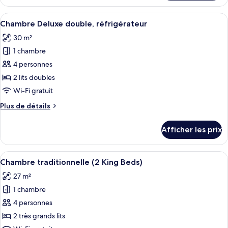
Chambre
Deluxe
Deluxe
Afficher
Une chambre d’hôtel avec deux lits, u
double
3
double
Chambre Deluxe double, réfrigérateur
toutes
30 m²
les
1 chambre
photos
pour
4 personnes
ce
2 lits doubles
type
Wi-Fi gratuit
de
Plus
Plus de détails
chambre :
de
Chambre
détails
Afficher les prix
pour
Deluxe
Chambre
double,
Deluxe
Afficher
Une chambre d’hôtel avec deux lits, un
réfrigérateur
4
double,
Chambre traditionnelle (2 King Beds)
toutes
réfrigérateur
27 m²
les
1 chambre
photos
pour
4 personnes
ce
2 très grands lits
type