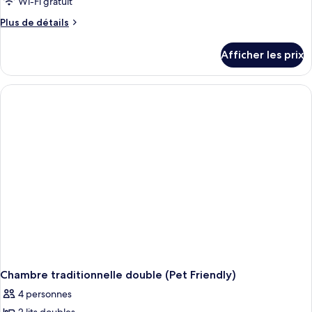
Wi-Fi gratuit
de
Plus
Plus de détails
chambre :
de
Chambre
détails
Afficher les prix
pour
traditionnelle
Chambre
(2
traditionnelle
King
(2
Beds)
King
Beds)
Chambre traditionnelle double (Pet Friendly)
4 personnes