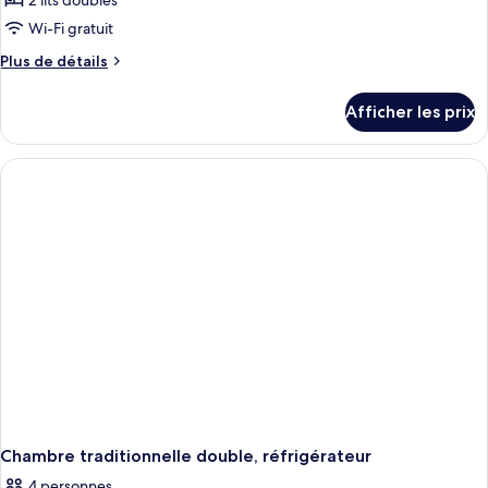
2 lits doubles
Wi-Fi gratuit
Plus
Plus de détails
de
détails
Afficher les prix
pour
Chambre
traditionnelle
double
(Pet
Friendly)
Chambre traditionnelle double, réfrigérateur
4 personnes