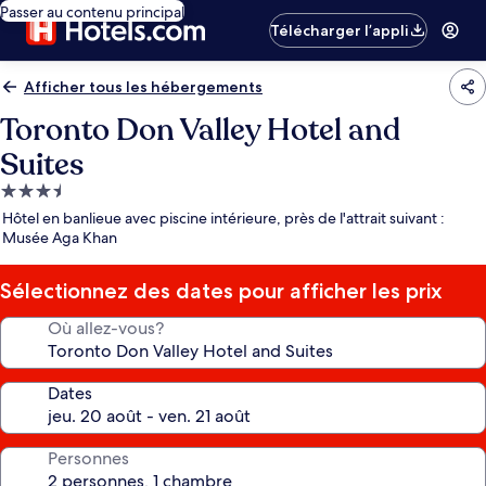
Passer au contenu principal
Télécharger l’appli
Afficher tous les hébergements
Toronto Don Valley Hotel and
Suites
Hébergement
3.5 étoiles
Hôtel en banlieue avec piscine intérieure, près de l'attrait suivant :
Musée Aga Khan
Sélectionnez des dates pour afficher les prix
Où allez-vous?
Dates
Personnes