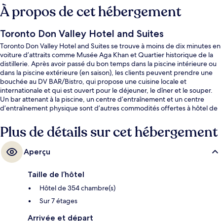
À propos de cet hébergement
Toronto Don Valley Hotel and Suites
Toronto Don Valley Hotel and Suites se trouve à moins de dix minutes en
voiture d’attraits comme Musée Aga Khan et Quartier historique de la
distillerie. Après avoir passé du bon temps dans la piscine intérieure ou
dans la piscine extérieure (en saison), les clients peuvent prendre une
bouchée au DV BAR/Bistro, qui propose une cuisine locale et
internationale et qui est ouvert pour le déjeuner, le dîner et le souper.
Un bar attenant à la piscine, un centre d’entraînement et un centre
d’entraînement physique sont d’autres commodités offertes à hôtel de
style Art déco. Les autres voyageurs aiment le fait que le transport en
commun se trouve à une courte distance de marche : Wynford Station
Plus de détails sur cet hébergement
est à 4 minutes et Aga Khan Park & Museum Station, à 8 minutes.
Aperçu
Taille de l’hôtel
Hôtel de 354 chambre(s)
Sur 7 étages
Arrivée et départ