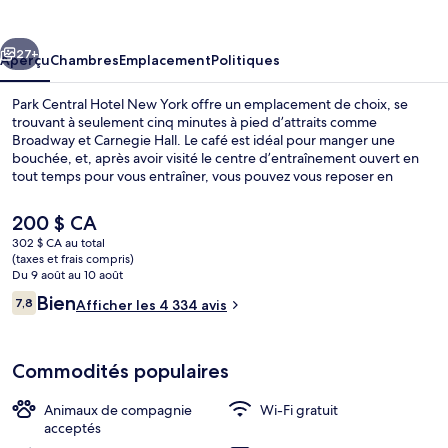
Central
Hotel
cédent
Suivant
New
27+
Aperçu
Chambres
Emplacement
Politiques
York
Park Central Hotel New York offre un emplacement de choix, se
trouvant à seulement cinq minutes à pied d’attraits comme
Broadway et Carnegie Hall. Le café est idéal pour manger une
bouchée, et, après avoir visité le centre d’entraînement ouvert en
tout temps pour vous entraîner, vous pouvez vous reposer en
sirotant un verre au bar-salon. Hôtel de luxe se trouve aussi à tout
juste 10 minutes de marche des points saillants suivants : Théâtre
Le
200 $ CA
Broadway et Central Park. Les autres voyageurs apprécient
prix
302 $ CA au total
l’emplacement central pour les sites touristiques, mais aussi pour la
actuel
(taxes et frais compris)
proximité au transport en commun : Station de métro 57th Street –
Bar-salon dans le hall
est
Du 9 août au 10 août
Seventh Avenue est très près et Station de métro Seventh Avenue
de 200 $ CA
Avis
Bien
(53rd St.) n’est qu’à 2 minutes à pied.
7,8
Afficher les 4 334 avis
7,8 sur 10 –
Commodités populaires
Animaux de compagnie
Wi-Fi gratuit
acceptés