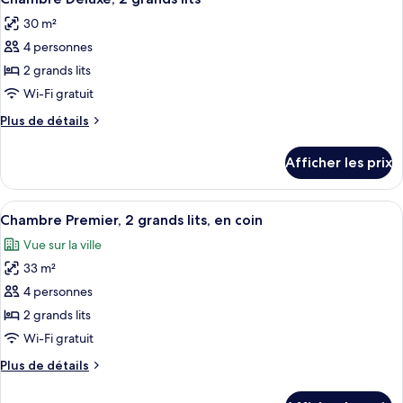
toutes
très
grand
30 m²
grand
les
lit,
lit,
4 personnes
photos
accessible
accessible
pour
2 grands lits
aux
aux
ce
personnes
Wi-Fi gratuit
personnes
à
type
à
Plus
Plus de détails
mobilité
de
de
mobilité
réduite,
chambre :
détails
baignoire
réduite,
Afficher les prix
pour
Chambre
baignoire
Chambre
Deluxe,
Deluxe,
Afficher
Une chambre d’hôtel avec deux lits, un
2
5
2
Chambre Premier, 2 grands lits, en coin
toutes
grands
grands
Vue sur la ville
lits
les
lits
33 m²
photos
pour
4 personnes
ce
2 grands lits
type
Wi-Fi gratuit
de
Plus
Plus de détails
chambre :
de
Chambre
détails