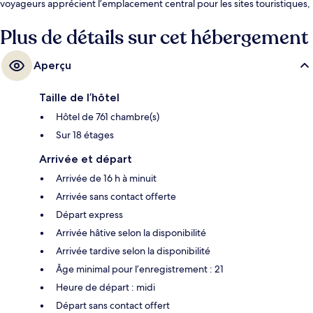
voyageurs apprécient l’emplacement central pour les sites touristiques,
mais aussi pour la proximité au transport en commun : Station de métro
57th Street – Seventh Avenue est très près et Station de métro Seventh
Plus de détails sur cet hébergement
Avenue (53rd St.) n’est qu’à 2 minutes à pied.
Aperçu
Taille de l’hôtel
Hôtel de 761 chambre(s)
Sur 18 étages
Arrivée et départ
Arrivée de 16 h à minuit
Arrivée sans contact offerte
Départ express
Arrivée hâtive selon la disponibilité
Arrivée tardive selon la disponibilité
Âge minimal pour l’enregistrement : 21
Heure de départ : midi
Départ sans contact offert