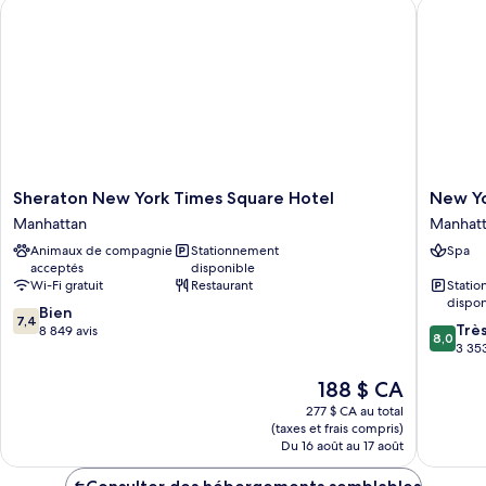
Sheraton New York Times Square Hotel
New Yor
Sheraton
New
Sheraton New York Times Square Hotel
New Yo
New
York
Manhattan
Manhat
York
Hilton
Animaux de compagnie
Stationnement
Spa
Times
Midtow
acceptés
disponible
Square
Manhatt
Wi-Fi gratuit
Restaurant
Stati
Hotel
dispon
7.4
Manhattan
Bien
7,4
8.0
Trè
sur
8 849 avis
8,0
sur
3 353
10,
10,
Bien,
Le
188 $ CA
Très
8 849 avis
prix
bien,
277 $ CA au total
est
3 353 av
(taxes et frais compris)
de
Du 16 août au 17 août
188 $ CA