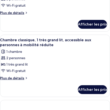
Wi-Fi gratuit
Plus
Plus de détails
de
détails
Afficher les prix
pour
Chambre
Afficher
Une chambre d’hôtel avec un grand lit
4
Chambre classique, 1 très grand lit, accessible aux
toutes
personnes à mobilité réduite
les
1 chambre
photos
2 personnes
pour
1 très grand lit
ce
type
Wi-Fi gratuit
de
Plus
Plus de détails
chambre :
de
détails
Chambre
Afficher les prix
pour
classique,
Chambre
1
classique,
très
1
très