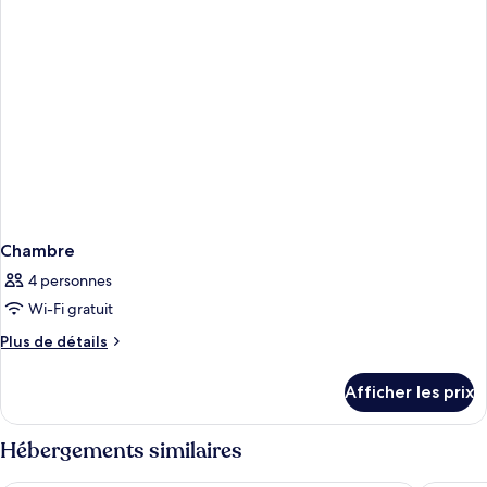
Chambre
4 personnes
Wi-Fi gratuit
Plus
Plus de détails
de
détails
Afficher les prix
pour
Chambre
Hébergements similaires