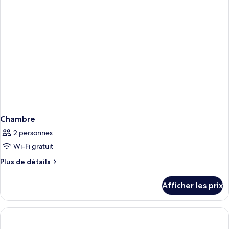
grand
grand
lit,
lit,
accessible
accessible
aux
aux
personnes
personnes
à
à
mobilité
mobilité
réduite
réduite
Chambre
2 personnes
Wi-Fi gratuit
Plus
Plus de détails
de
détails
Afficher les prix
pour
Chambre