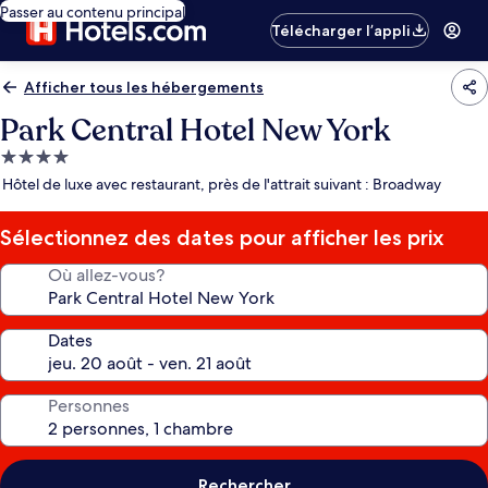
Passer au contenu principal
Télécharger l’appli
Afficher tous les hébergements
Park Central Hotel New York
Hébergement
4.0 étoiles
Hôtel de luxe avec restaurant, près de l'attrait suivant : Broadway
Sélectionnez des dates pour afficher les prix
Où allez-vous?
Dates
Personnes
Rechercher