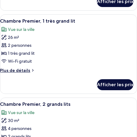
Afficher les prix
pour
Premier,
Chambre
2
Premier,
Afficher
Une chambre d’hôtel avec un grand lit
grands
5
2
Chambre Premier, 1 très grand lit
toutes
lits,
grands
Vue sur la ville
lits,
les
en
en
26 m²
photos
coin
coin
pour
2 personnes
ce
1 très grand lit
type
Wi-Fi gratuit
de
Plus
Plus de détails
chambre :
de
Chambre
détails
Afficher les prix
pour
Premier,
Chambre
1
Premier,
Afficher
Une chambre d’hôtel avec deux lits, un
très
6
1
Chambre Premier, 2 grands lits
toutes
grand
très
Vue sur la ville
grand
les
lit
lit
30 m²
photos
pour
4 personnes
ce
2 grands lits