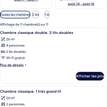
août 14 - août 16
Filtres
Toutes les chambres
2 lits
1 lit
disponibles
pour
Affichage de 11 chambre(s) sur 11
les
Afficher
Une chambre d’hôtel comprenant un lit
4
Chambre classique double, 2 lits doubles
chambres
toutes
26 m²
les
4 personnes
photos
pour
2 lits doubles
ce
Wi-Fi gratuit
type
Plus
Plus de détails
de
de
chambre :
détails
Afficher les prix
pour
Chambre
Chambre
classique
classique
Afficher
Une chambre d’hôtel avec un grand lit,
double,
4
double,
Chambre classique, 1 très grand lit
toutes
2
2
26 m²
lits
les
lits
doubles
2 personnes
photos
doubles