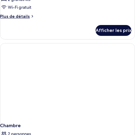
type
Wi-Fi gratuit
de
Plus
Plus de détails
chambre :
de
Chambre
détails
Afficher les prix
pour
Premier,
Chambre
2
Premier,
grands
2
lits
grands
lits
Chambre
2 personnes