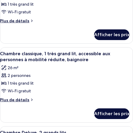
pour
1 très grand lit
ce
Wi-Fi gratuit
type
Plus
Plus de détails
de
de
chambre :
détails
Afficher les prix
pour
Chambre
Chambre
classique,
classique,
Afficher
Une chambre d’hôtel avec un grand lit
1
5
1
Chambre classique, 1 très grand lit, accessible aux
toutes
très
très
personnes à mobilité réduite, baignoire
grand
les
grand
26 m²
lit
photos
lit
2 personnes
pour
1 très grand lit
ce
type
Wi-Fi gratuit
de
Plus
Plus de détails
chambre :
de
détails
Chambre
Afficher les prix
pour
classique,
Chambre
1
classique,
Afficher
Une chambre d’hôtel avec une tête de l
5
très
1
Chambre Deluxe, 2 grands lits