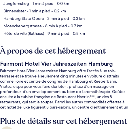
Jungfernstieg
- 1 min à pied
- 0.0 km
Binnenalster
- 1 min à pied
- 0.2 km
Hamburg State Opera
- 3 min à pied
- 0.3 km
Moenckebergstrasse
- 8 min à pied
- 0.7 km
Hôtel de ville (Rathaus)
- 9 min à pied
- 0.8 km
À propos de cet hébergement
Fairmont Hotel Vier Jahreszeiten Hamburg
Fairmont Hotel Vier Jahreszeiten Hamburg offre l’accès à un toit-
terrasse et se trouve à seulement cinq minutes en voiture d’attraits
comme Foire et centre de congrès de Hambourg et Reeperbahn.
Visitez le spa pour vous faire dorloter : profitez d’un massage en
profondeur, d’un enveloppement ou bien de l’aromathérapie. Goûtez
ensuite à la cuisine française de Restaurant Haerlin***, un des 8
restaurants, qui sert le souper. Parmi les autres commodités offertes à
cet hôtel de luxe figurent 3 bars-salons, un centre d’entraînement et un
centre d’entraînement physique. Les autres voyageurs adorent le
personnel serviable. L’hébergement se situe à quelques minutes de
Plus de détails sur cet hébergement
marche du transport en commun : Station de métro Jungfernstieg se
trouve à 5 minutes et Station U-Bahn Stephansplatz est à 5 minutes.