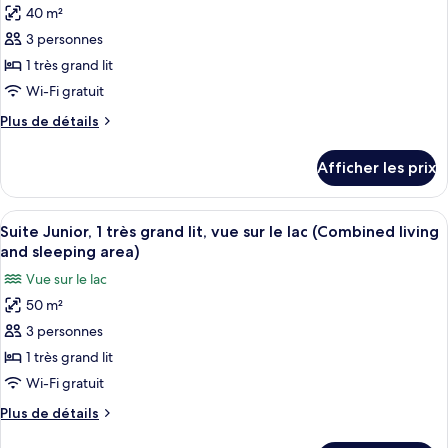
les
canapé-
40 m²
et
photos
lit,
1
3 personnes
pour
vue
canapé-
1 très grand lit
ce
lit,
sur
vue
type
Wi-Fi gratuit
le
sur
de
lac
Plus
Plus de détails
le
chambre :
de
(Butler
lac
détails
Suite
(Butler
Service)
Afficher les prix
pour
Service)
Junior,
Suite
1
Junior,
Afficher
Une chambre d’hôtel avec un grand lit
4
très
1
Suite Junior, 1 très grand lit, vue sur le lac (Combined living
toutes
très
grand
and sleeping area)
grand
les
lit,
Vue sur le lac
lit,
photos
vue
vue
50 m²
pour
sur
sur
3 personnes
ce
le
le
jardin
type
1 très grand lit
jardin
(Combined
de
Wi-Fi gratuit
(Combined
living
chambre :
and
living
Plus
Plus de détails
Suite
sleeping
de
and
area)
détails