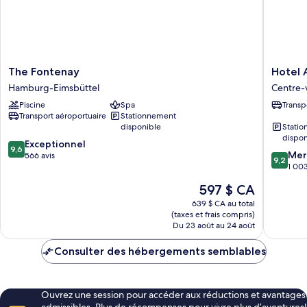
sur
sur
le
le
lac
lac
The
Hotel
The Fontenay
Hotel 
Fontenay
Atlantic
Hamburg-Eimsbüttel
Centre-
Hamburg-
Hambur
Piscine
Spa
Transp
Eimsbüttel
Autogra
Transport aéroportuaire
Stationnement
Collecti
disponible
Stati
Centre-
dispon
9.6
Exceptionnel
ville
9,6
9.2
Mer
sur
566 avis
d'Hamb
9,2
sur
1 003
10,
10,
Exceptionnel,
Le
597 $ CA
Merveill
566 avis
prix
1 003 av
639 $ CA au total
est
(taxes et frais compris)
de
Du 23 août au 24 août
597 $ CA
Consulter des hébergements semblables
Ouvrez une session pour accéder aux réductions et avantages