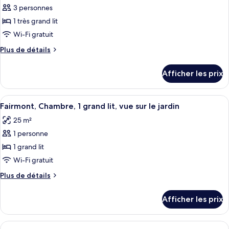
sur
pour
3 personnes
le
le
ce
lac
lac
1 très grand lit
type
Wi-Fi gratuit
de
Plus
Plus de détails
chambre :
de
Chambre
détails
Afficher les prix
pour
Deluxe,
Chambre
1
Deluxe,
Afficher
Une chambre d’hôtel avec un grand lit,
très
4
1
Fairmont, Chambre, 1 grand lit, vue sur le jardin
toutes
grand
très
25 m²
grand
les
lit,
lit,
1 personne
photos
vue
vue
pour
1 grand lit
sur
sur
ce
le
le
Wi-Fi gratuit
lac
type
lac
Plus
Plus de détails
de
de
chambre :
détails
Afficher les prix
pour
Fairmont,
Fairmont,
Chambre,
Chambre,
Afficher
Une chambre d’hôtel avec une tête de l