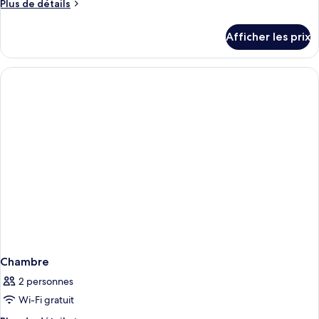
Plus
Plus de détails
de
détails
Afficher les prix
pour
Chambre
Chambre
2 personnes
Wi-Fi gratuit