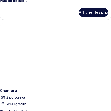
Plus
Plus de détails
de
détails
Afficher les prix
pour
Chambre
Chambre
2 personnes
Wi-Fi gratuit
Plus