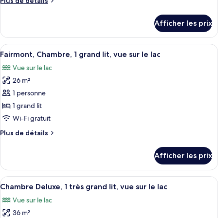
Plus de détails
de
détails
Afficher les prix
pour
Chambre
Afficher
Fairmont, Chambre, 1 grand lit, vue sur 
8
Fairmont, Chambre, 1 grand lit, vue sur le lac
toutes
Vue sur le lac
les
26 m²
photos
pour
1 personne
ce
1 grand lit
type
Wi-Fi gratuit
de
Plus
Plus de détails
chambre :
de
Fairmont,
détails
Afficher les prix
pour
Chambre,
Fairmont,
1
Chambre,
Afficher
Literie de qualité, minibar, coffre-fort
grand
6
1
Chambre Deluxe, 1 très grand lit, vue sur le lac
toutes
lit,
grand
Vue sur le lac
lit,
les
vue
vue
36 m²
photos
sur