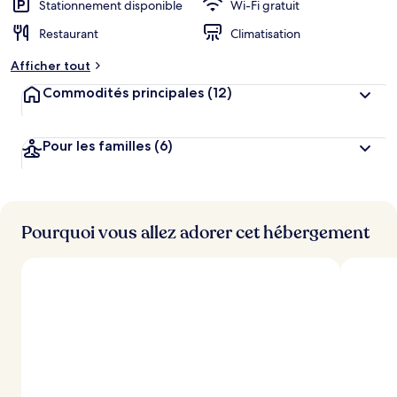
n
Stationnement disponible
Wi-Fi gratuit
Restaurant
Climatisation
n
o
Afficher tout
t
é
Commodités principales
(12)
p
a
Pour les familles
(6)
r
l
e
s
Pourquoi vous allez adorer cet hébergement
v
o
y
a
g
e
u
r
s