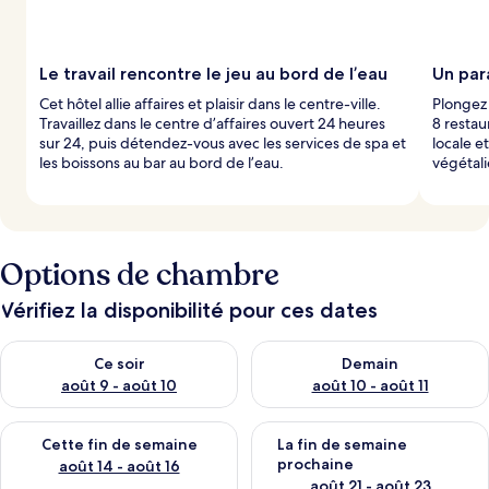
Le travail rencontre le jeu au bord de l’eau
Un para
Cet hôtel allie affaires et plaisir dans le centre-ville.
Plongez 
Travaillez dans le centre d’affaires ouvert 24 heures
8 restau
sur 24, puis détendez-vous avec les services de spa et
locale e
les boissons au bar au bord de l’eau.
végétal
Options de chambre
Vérifiez la disponibilité pour ces dates
Vérifier la disponibilité pour ce soir août 9 - août 10
Vérifier la disponibilité pour 
Ce soir
Demain
août 9 - août 10
août 10 - août 11
Vérifier la disponibilité pour cette fin de semaine août 14 - aoû
Vérifier la disponibilité pour 
Cette fin de semaine
La fin de semaine
prochaine
août 14 - août 16
août 21 - août 23