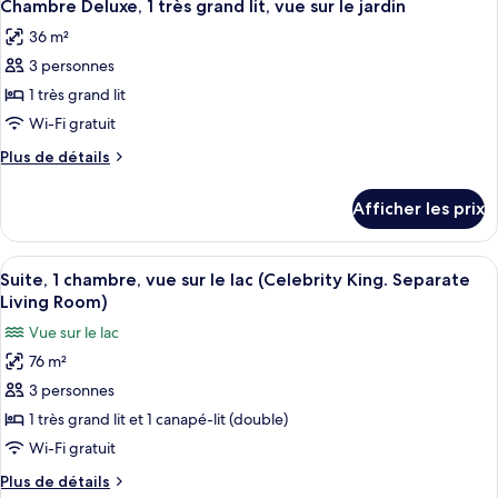
1
6
1
Chambre Deluxe, 1 très grand lit, vue sur le jardin
toutes
grand
grand
36 m²
lit,
les
lit,
vue
3 personnes
photos
vue
sur
pour
1 très grand lit
sur
le
ce
jardin
Wi-Fi gratuit
le
type
jardin
Plus
Plus de détails
de
de
chambre :
détails
Afficher les prix
pour
Chambre
Chambre
Deluxe,
Deluxe,
Afficher
Une chambre d’hôtel avec un canapé, u
1
6
1
Suite, 1 chambre, vue sur le lac (Celebrity King. Separate
toutes
très
très
Living Room)
grand
les
grand
Vue sur le lac
lit,
photos
lit,
vue
76 m²
pour
vue
sur
3 personnes
ce
le
sur
jardin
type
1 très grand lit et 1 canapé-lit (double)
le
de
Wi-Fi gratuit
jardin
chambre :
Plus
Plus de détails
Suite,