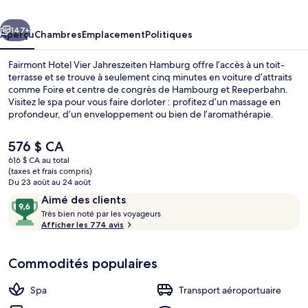
Vier
cédent
Suivant
Jahreszeiten
147+
Aperçu
Chambres
Emplacement
Politiques
Hamburg
Fairmont Hotel Vier Jahreszeiten Hamburg offre l’accès à un toit-
terrasse et se trouve à seulement cinq minutes en voiture d’attraits
comme Foire et centre de congrès de Hambourg et Reeperbahn.
Visitez le spa pour vous faire dorloter : profitez d’un massage en
profondeur, d’un enveloppement ou bien de l’aromathérapie.
Goûtez ensuite à la cuisine française de Restaurant Haerlin***, un
des 8 restaurants, qui sert le souper. Parmi les autres commodités
Le
576 $ CA
offertes à cet hôtel de luxe figurent 3 bars-salons, un centre
prix
616 $ CA au total
d’entraînement et un centre d’entraînement physique. Les autres
actuel
(taxes et frais compris)
voyageurs adorent le personnel serviable. L’hébergement se situe à
Extérieur
est
Du 23 août au 24 août
quelques minutes de marche du transport en commun : Station de
de 576 $ CA
Avis
9,6
Aimé des clients
métro Jungfernstieg se trouve à 5 minutes et Station U-Bahn
T
Stephansplatz est à 5 minutes.
sur
Très bien noté par les voyageurs
r
Afficher les 774 avis
10,
è
Aimé
s
des
Commodités populaires
clients
b
i
Spa
Transport aéroportuaire
e