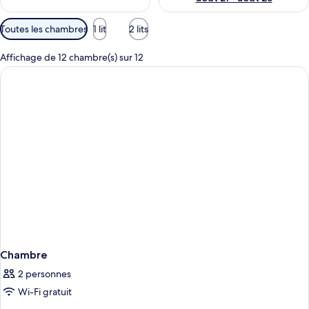
Filtres
Toutes les chambres
1 lit
2 lits
disponibles
pour
Affichage de 12 chambre(s) sur 12
les
chambres
Chambre
2 personnes
Wi-Fi gratuit