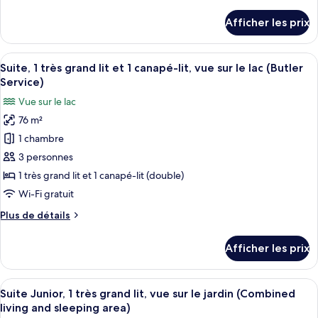
de
1
détails
Afficher les prix
pour
chambre,
Suite,
vue
1
Afficher
Une chambre d’hôtel spacieuse, dotée d’
sur
6
chambre,
Suite, 1 très grand lit et 1 canapé-lit, vue sur le lac (Butler
toutes
vue
le
Service)
sur
les
lac
Vue sur le lac
le
photos
(Celebrity
lac
76 m²
pour
King.
(Celebrity
1 chambre
ce
King.
Separate
Separate
type
3 personnes
Living
Living
de
1 très grand lit et 1 canapé-lit (double)
Room)
Room)
chambre :
Wi-Fi gratuit
Suite,
Plus
Plus de détails
1
de
très
détails
Afficher les prix
pour
grand
Suite,
lit
1
Afficher
Une chambre d’hôtel comprenant un lit
et
4
très
Suite Junior, 1 très grand lit, vue sur le jardin (Combined
toutes
1
grand
living and sleeping area)
lit