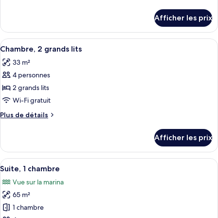
chambre :
de
Suite,
détails
Afficher les prix
pour
1
Suite,
chambre,
1
Afficher
Une chambre d’hôtel avec deux lits, u
vue
4
chambre,
Chambre, 2 grands lits
toutes
sur
vue
33 m²
sur
les
le
le
4 personnes
photos
port
port
pour
2 grands lits
ce
Wi-Fi gratuit
type
Plus
Plus de détails
de
de
chambre :
détails
Afficher les prix
pour
Chambre,
Chambre,
2
2
Afficher
Un port de plaisance rempli de bateaux
grands
7
grands
Suite, 1 chambre
toutes
lits
lits
Vue sur la marina
les
65 m²
photos
pour
1 chambre