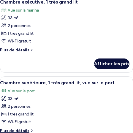
4
with
Chambre exécutive, 1 très grand lit
toutes
Harbor
Vue sur la marina
View
les
33 m²
photos
pour
2 personnes
ce
1 très grand lit
type
Wi-Fi gratuit
de
Plus
Plus de détails
chambre :
de
Chambre
détails
Afficher les prix
pour
exécutive,
Chambre
1
exécutive,
Afficher
Une chambre d’hôtel comprenant un lit
très
6
1
Chambre supérieure, 1 très grand lit, vue sur le port
toutes
grand
très
Vue sur le port
grand
les
lit
lit
33 m²
photos
pour
2 personnes
ce
1 très grand lit
type
Wi-Fi gratuit
de
Plus
Plus de détails