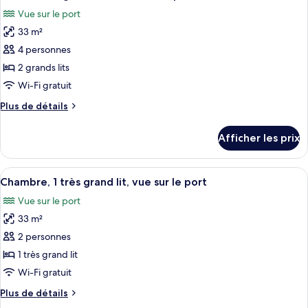
toutes
lits,
accessible
Vue sur le port
accessible
les
aux
aux
33 m²
photos
personnes
personnes
pour
4 personnes
à
à
ce
mobilité
2 grands lits
mobilité
réduite
type
Wi-Fi gratuit
réduite
(Roll-
de
(Roll-
in
Plus
Plus de détails
chambre :
Shower)
de
in
Chambre,
détails
Shower)
Afficher les prix
pour
2
Chambre,
grands
2
Afficher
Une chambre d’hôtel avec un grand lit, 
lits,
4
grands
Chambre, 1 très grand lit, vue sur le port
toutes
vue
lits,
Vue sur le port
vue
les
sur
sur
33 m²
photos
le
le
pour
2 personnes
port
port
ce
1 très grand lit
type
Wi-Fi gratuit
de
Plus
Plus de détails
chambre :
de