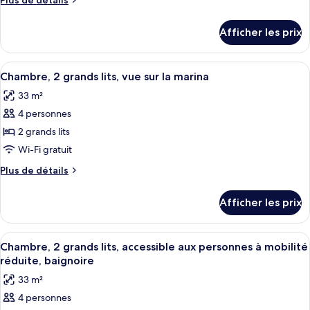
Plus de détails
Chambre
de
supérieure,
détails
Afficher les prix
pour
2
Chambre
grands
supérieure,
Afficher
Une chambre d’hôtel avec deux lits, un
lits,
4
2
Chambre, 2 grands lits, vue sur la marina
toutes
grands
accessible
33 m²
lits,
les
aux
accessible
4 personnes
photos
personnes
aux
pour
2 grands lits
à
personnes
ce
à
Wi-Fi gratuit
mobilité
mobilité
type
réduite
Plus
Plus de détails
réduite
de
de
(Bathtub)
(Bathtub)
chambre :
détails
Afficher les prix
pour
Chambre,
Chambre,
2
2
Afficher
Une chambre d’hôtel avec deux lits, u
grands
4
grands
Chambre, 2 grands lits, accessible aux personnes à mobilité
toutes
lits,
lits,
réduite, baignoire
vue
les
vue
33 m²
sur
photos
sur
la
4 personnes
pour
la
marina