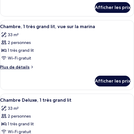
Chambre,
détails
Afficher les prix
pour
1
Chambre,
très
1
Afficher
Une chambre d’hôtel avec un grand lit, 
grand
4
très
Chambre, 1 très grand lit, vue sur la marina
toutes
lit,
grand
33 m²
lit,
les
vue
vue
2 personnes
photos
sur
sur
pour
1 très grand lit
le
le
ce
port
port
Wi-Fi gratuit
type
Plus
Plus de détails
de
de
chambre :
détails
Afficher les prix
pour
Chambre,
Chambre,
1
1
Afficher
Une chambre d’hôtel moderne équipée d
très
3
très
Chambre Deluxe, 1 très grand lit
toutes
grand
grand
33 m²
lit,
les
lit,
vue
2 personnes
photos
vue
sur
pour
1 très grand lit
sur
la
ce
marina
Wi-Fi gratuit
la