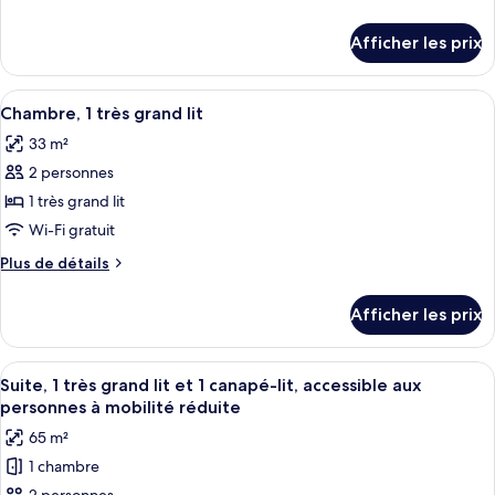
chambre :
de
Chambre
détails
Afficher les prix
pour
supérieure,
Chambre
1
supérieure,
Afficher
Une chambre d’hôtel équipée d’un lit, 
très
4
1
Chambre, 1 très grand lit
toutes
grand
très
33 m²
grand
les
lit,
lit,
2 personnes
photos
vue
vue
pour
1 très grand lit
sur
sur
ce
le
le
Wi-Fi gratuit
port
type
port
Plus
Plus de détails
de
de
chambre :
détails
Afficher les prix
pour
Chambre,
Chambre,
1
1
Afficher
Un port de plaisance où de nombreux 
très
7
très
Suite, 1 très grand lit et 1 canapé-lit, accessible aux
toutes
grand
grand
personnes à mobilité réduite
lit
les
lit
65 m²
photos
1 chambre
pour