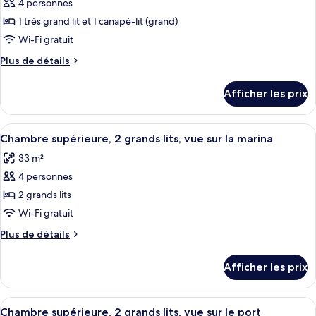
ce
4 personnes
type
1 très grand lit et 1 canapé-lit (grand)
de
Wi-Fi gratuit
chambre :
Plus
Plus de détails
Suite,
de
1
détails
Afficher les prix
chambre
pour
Suite,
1
Afficher
Un port de plaisance où sont amarrés
4
chambre
Chambre supérieure, 2 grands lits, vue sur la marina
toutes
33 m²
les
4 personnes
photos
pour
2 grands lits
ce
Wi-Fi gratuit
type
Plus
Plus de détails
de
de
chambre :
détails
Afficher les prix
pour
Chambre
Chambre
supérieure,
supérieure,
Afficher
Un immeuble à plusieurs étages doté d
2
5
2
Chambre supérieure, 2 grands lits, vue sur le port