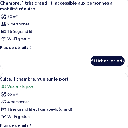
6
grand
très
Chambre, 1 très grand lit, accessible aux personnes à
toutes
grand
lit,
mobilité réduite
lit,
les
accessible
33 m²
accessible
photos
aux
aux
2 personnes
pour
personnes
personnes
1 très grand lit
ce
à
à
mobilité
type
Wi-Fi gratuit
mobilité
réduite
de
Plus
Plus de détails
réduite
chambre :
de
détails
Chambre,
Afficher les prix
pour
1
Chambre,
très
1
Afficher
Une chambre d’hôtel avec un balcon, un
6
grand
très
Suite, 1 chambre, vue sur le port
toutes
grand
lit,
Vue sur le port
lit,
les
accessible
accessible
65 m²
photos
aux
aux
pour
4 personnes
personnes
personnes
ce
à
1 très grand lit et 1 canapé-lit (grand)
à
mobilité
type
Wi-Fi gratuit
mobilité
réduite
de
réduite
Plus
Plus de détails