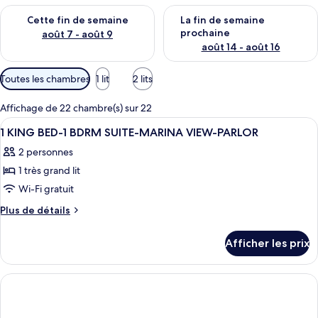
Vérifier la disponibilité pour cette fin de semaine août 7 - aoû
Vérifier la disponibilité pour 
Cette fin de semaine
La fin de semaine
prochaine
août 7 - août 9
août 14 - août 16
Filtres
Toutes les chambres
1 lit
2 lits
disponibles
pour
Affichage de 22 chambre(s) sur 22
les
Afficher
Une chambre d’hôtel équipée d’un lit, 
15
1 KING BED-1 BDRM SUITE-MARINA VIEW-PARLOR
chambres
toutes
2 personnes
les
1 très grand lit
photos
pour
Wi-Fi gratuit
ce
Plus
Plus de détails
type
de
détails
de
Afficher les prix
pour
chambre :
1
1
KING
KING
BED-
1
BED-
BDRM