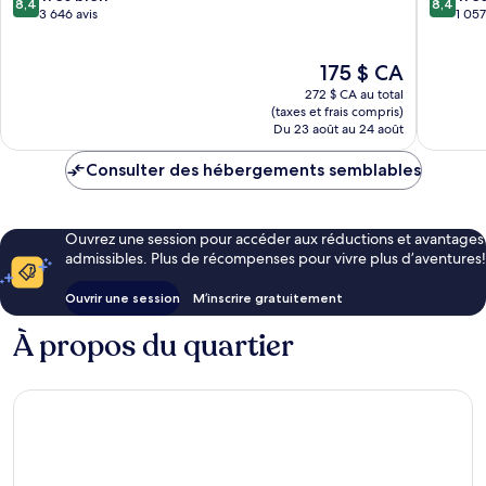
8,4
8,4
sur
sur
3 646 avis
Loma
1 057
10,
10,
Très
Très
Le
175 $ CA
bien,
bien,
prix
3 646 avis
1 057 avi
272 $ CA au total
est
(taxes et frais compris)
de
Du 23 août au 24 août
175 $ CA
Consulter des hébergements semblables
Ouvrez une session pour accéder aux réductions et avantages
admissibles. Plus de récompenses pour vivre plus d’aventures!
Ouvrir une session
M’inscrire gratuitement
À propos du quartier