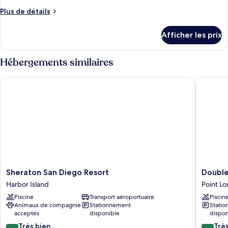
type
marina
Plus
Plus de détails
de
de
chambre :
détails
Afficher les prix
pour
Chambre
Chambre
Deluxe,
Deluxe,
Hébergements similaires
1
1
très
très
Sheraton San Diego Resort
DoubleTr
grand
grand
lit
lit
Sheraton
DoubleT
Sheraton San Diego Resort
Double
San
by
Harbor Island
Point L
Diego
Hilton
Piscine
Transport aéroportuaire
Piscin
Resort
San
Animaux de compagnie
Stationnement
Stati
Harbor
Diego
acceptés
disponible
dispon
Island
Bayside
8.4
8.4
Très bien
Point
Trè