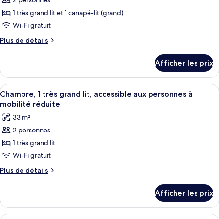
2 personnes
ce
type
1 très grand lit et 1 canapé-lit (grand)
de
Wi-Fi gratuit
chambre :
Plus
Plus de détails
Suite,
de
1
détails
Afficher les prix
pour
très
Suite,
grand
1
Afficher
Une chambre d’hôtel équipée d’un lit, 
lit
4
très
Chambre, 1 très grand lit, accessible aux personnes à
toutes
grand
et
mobilité réduite
lit
les
1
33 m²
et
photos
canapé-
1
2 personnes
pour
lit,
canapé-
1 très grand lit
ce
lit,
accessible
accessible
type
Wi-Fi gratuit
aux
aux
de
personnes
Plus
Plus de détails
personnes
chambre :
de
à
à
détails
Chambre,
mobilité
mobilité
Afficher les prix
pour
réduite
1
réduite
Chambre,
très
1
Afficher
Une chambre d’hôtel comprenant un lit