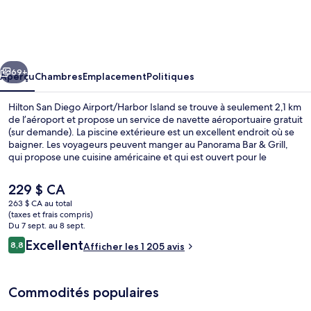
Hilton
San
Diego
cédent
Suivant
Airport/Harbor
69+
Aperçu
Chambres
Emplacement
Politiques
Island
Hilton San Diego Airport/Harbor Island se trouve à seulement 2,1 km
de l’aéroport et propose un service de navette aéroportuaire gratuit
(sur demande). La piscine extérieure est un excellent endroit où se
baigner. Les voyageurs peuvent manger au Panorama Bar & Grill,
qui propose une cuisine américaine et qui est ouvert pour le
déjeuner et le souper. Parmi les autres commodités figurent un
centre d’entraînement physique ouvert en tout temps et un bar-
Le
229 $ CA
salon. Les autres voyageurs apprécient vraiment le personnel
prix
263 $ CA au total
serviable et l’emplacement.
actuel
(taxes et frais compris)
Terrasse/patio
est
Du 7 sept. au 8 sept.
de 229 $ CA
Avis
Excellent
8,8
Afficher les 1 205 avis
8,8 sur 10 –
Commodités populaires