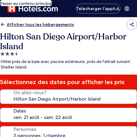
Passer au contenu principal
Télécharger l’appli
Afficher tous les hébergements
Hilton San Diego Airport/Harbor
Island
Hébergement
3.5 étoiles
Hôtel près de la baie avec piscine extérieure, près de l'attrait suivant :
Shelter Island
Sélectionnez des dates pour afficher les prix
Où allez-vous?
Dates
Personnes