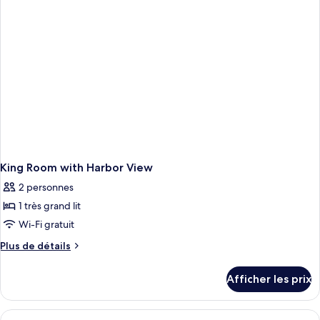
King Room with Harbor View
2 personnes
1 très grand lit
Wi-Fi gratuit
Plus
Plus de détails
de
détails
Afficher les prix
pour
King
Room
Afficher
Un port de plaisance où sont amarrés