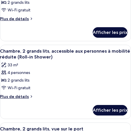
2 grands lits
ce
marina
type
Wi-Fi gratuit
de
Plus
Plus de détails
chambre :
de
détails
Chambre,
Afficher les prix
pour
2
Chambre,
grands
2
Afficher
Une chambre d’hôtel avec deux lits, u
4
lits,
grands
Chambre, 2 grands lits, accessible aux personnes à mobilité
toutes
lits,
accessible
réduite (Roll-in Shower)
accessible
les
aux
33 m²
aux
photos
personnes
personnes
4 personnes
pour
à
à
2 grands lits
ce
mobilité
mobilité
réduite,
type
Wi-Fi gratuit
réduite,
baignoire
de
Plus
Plus de détails
baignoire
chambre :
de
détails
Chambre,
Afficher les prix
pour
2
Chambre,
grands
2
Afficher
Une chambre d’hôtel avec deux lits, un
4
lits,
grands
Chambre, 2 grands lits, vue sur le port