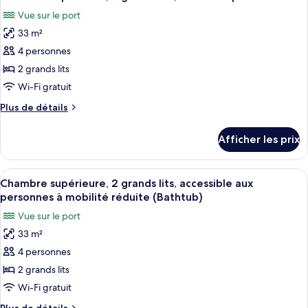
toutes
grands
grands
Vue sur le port
lits,
les
lits,
vue
33 m²
photos
vue
sur
pour
4 personnes
sur
la
ce
marina
2 grands lits
la
type
marina
Wi-Fi gratuit
de
Plus
Plus de détails
chambre :
de
Chambre
détails
Afficher les prix
pour
supérieure,
Chambre
2
supérieure,
Afficher
Un immeuble à plusieurs étages doté d
grands
5
2
Chambre supérieure, 2 grands lits, accessible aux
toutes
lits,
grands
personnes à mobilité réduite (Bathtub)
lits,
les
vue
Vue sur le port
vue
photos
sur
sur
33 m²
pour
le
le
4 personnes
ce
port
port
type
2 grands lits
de
Wi-Fi gratuit
chambre :
Plus