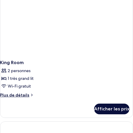
1
SUITE-
BDRM
MARINA
VIEW-
SUITE-
PARLOR
MARINA
VIEW-
PARLOR
King Room
2 personnes
1 très grand lit
Wi-Fi gratuit
Plus
Plus de détails
de
détails
Afficher les prix
pour
King
Room