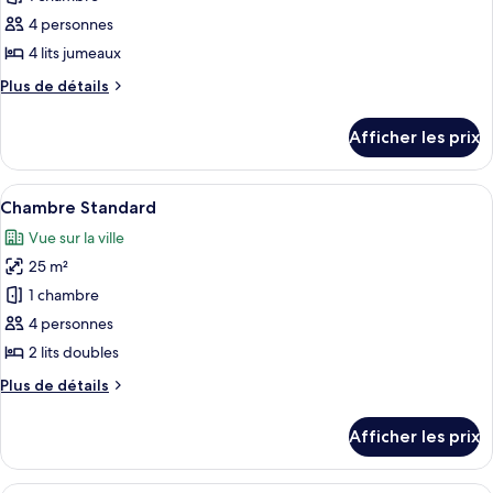
canapé-
canapé-
ce
lit,
lit,
4 personnes
cuisinette
type
cuisinette
4 lits jumeaux
de
Plus
Plus de détails
chambre :
de
Studio
détails
Afficher les prix
pour
supérieur,
Studio
1
supérieur,
Afficher
Une chambre d’hôtel avec deux lits, un
chambre,
7
1
Chambre Standard
toutes
cuisinette
chambre,
Vue sur la ville
cuisinette
les
25 m²
photos
pour
1 chambre
ce
4 personnes
type
2 lits doubles
de
Plus
Plus de détails
chambre :
de
Chambre
détails
Afficher les prix
pour
Standard
Chambre
Standard
Une chambre d’hôtel avec deux lits, une