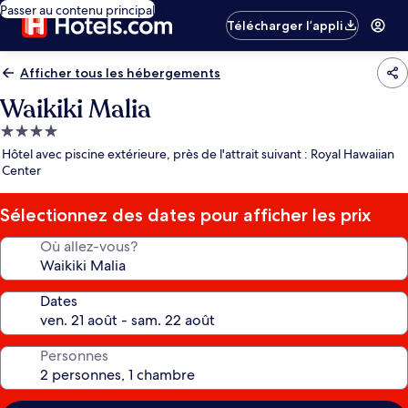
Passer au contenu principal
Télécharger l’appli
Afficher tous les hébergements
Waikiki Malia
Hébergement
4.0 étoiles
Hôtel avec piscine extérieure, près de l'attrait suivant : Royal Hawaiian
Center
Sélectionnez des dates pour afficher les prix
Où allez-vous?
Dates
Personnes