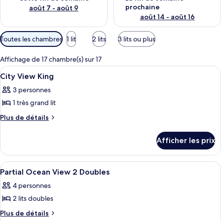
prochaine
août 7 - août 9
août 14 - août 16
Filtres
Toutes les chambres
1 lit
2 lits
3 lits ou plus
disponibles
pour
Affichage de 17 chambre(s) sur 17
les
Afficher
Une chambre d’hôtel avec un grand lit,
8
City View King
chambres
toutes
3 personnes
les
1 très grand lit
photos
pour
Plus
Plus de détails
de
ce
détails
type
Afficher les prix
pour
de
City
chambre :
View
Afficher
Une chambre d’hôtel avec un lit, un fau
8
King
City
Partial Ocean View 2 Doubles
toutes
View
4 personnes
les
King
2 lits doubles
photos
pour
Plus
Plus de détails