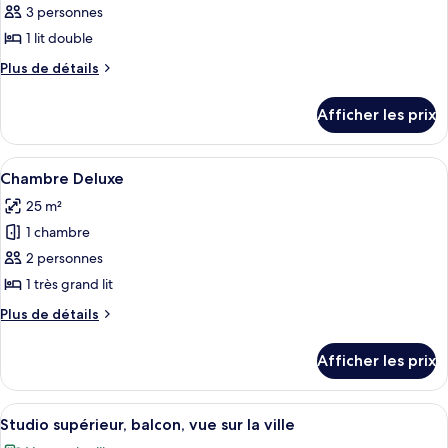
pour
3 personnes
ce
1 lit double
type
Plus
Plus de détails
de
de
chambre :
détails
Afficher les prix
pour
Chambre
Chambre
Deluxe
Deluxe
Afficher
Une chambre d’hôtel avec un grand lit, 
4
Chambre Deluxe
toutes
25 m²
les
1 chambre
photos
pour
2 personnes
ce
1 très grand lit
type
Plus
Plus de détails
de
de
chambre :
détails
Afficher les prix
pour
Chambre
Chambre
Deluxe
Deluxe
Afficher
Une chambre d’hôtel avec un lit, une c
6
Studio supérieur, balcon, vue sur la ville
toutes