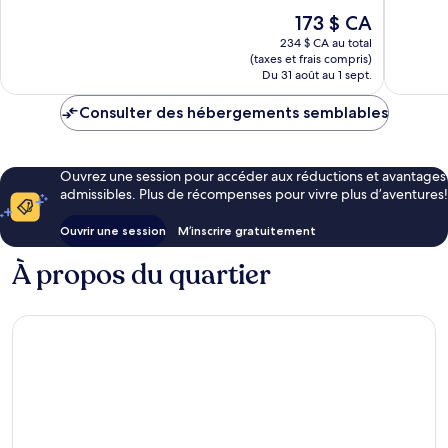
10,
1 324 avis
Le
173 $ CA
Excellen
prix
711 avis
234 $ CA au total
est
(taxes et frais compris)
de
Du 31 août au 1 sept.
173 $ CA
Consulter des hébergements semblables
Ouvrez une session pour accéder aux réductions et avantages
admissibles. Plus de récompenses pour vivre plus d’aventures!
Ouvrir une session
M’inscrire gratuitement
À propos du quartier