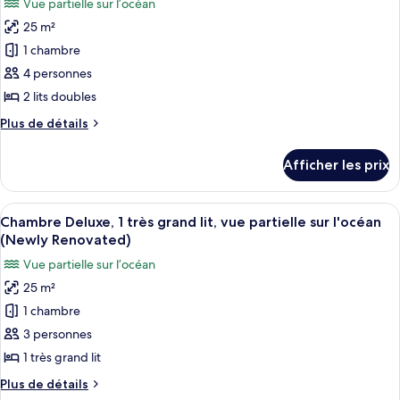
Vue partielle sur l’océan
lit,
photos
sur
vue
25 m²
pour
la
sur
1 chambre
ce
la
ville
ville
type
4 personnes
(Newly
(Newly
de
2 lits doubles
Renovated)
Renovated)
chambre :
Plus
Plus de détails
Chambre
de
Prestige,
détails
Afficher les prix
pour
2
Chambre
lits
Prestige,
Afficher
Une chambre d’hôtel avec un grand lit, 
doubles,
11
2
Chambre Deluxe, 1 très grand lit, vue partielle sur l'océan
toutes
lits
vue
(Newly Renovated)
doubles,
les
partielle
Vue partielle sur l’océan
vue
photos
sur
partielle
25 m²
pour
l'océan
sur
1 chambre
ce
l'océan
(Newly
(Newly
type
3 personnes
Renovated)
Renovated)
de
1 très grand lit
chambre :
Plus
Plus de détails
Chambre
de