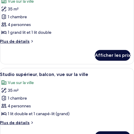
Vue sur la ville
les
35 m²
photos
pour
1 chambre
ce
4 personnes
type
1 grand lit et 1 lit double
de
Plus
Plus de détails
chambre :
de
Studio
détails
Afficher les prix
pour
supérieur,
Studio
balcon,
supérieur,
Afficher
Une chambre d’hôtel avec un lit, une l
vue
4
balcon,
Studio supérieur, balcon, vue sur la ville
toutes
sur
vue
Vue sur la ville
sur
les
la
la
35 m²
photos
ville
ville
pour
1 chambre
ce
4 personnes
type
1 lit double et 1 canapé-lit (grand)
de
Plus
Plus de détails
chambre :
de
Studio
détails