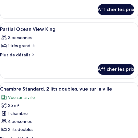
de
ce
détails
type
Afficher les prix
pour
de
Partial
chambre :
Ocean
Afficher
Une chambre d’hôtel avec un lit, un fau
8
View
Partial
Partial Ocean View King
toutes
2
Ocean
3 personnes
Doubles
les
View
1 très grand lit
photos
2
pour
Plus
Plus de détails
Doubles
de
ce
détails
type
Afficher les prix
pour
de
Partial
chambre :
Ocean
Afficher
Coffre-fort, rideaux d’obscurcissement
11
View
Partial
Chambre Standard, 2 lits doubles, vue sur la ville
toutes
King
Ocean
Vue sur la ville
les
View
25 m²
photos
King
pour
1 chambre
ce
4 personnes
type
2 lits doubles
de