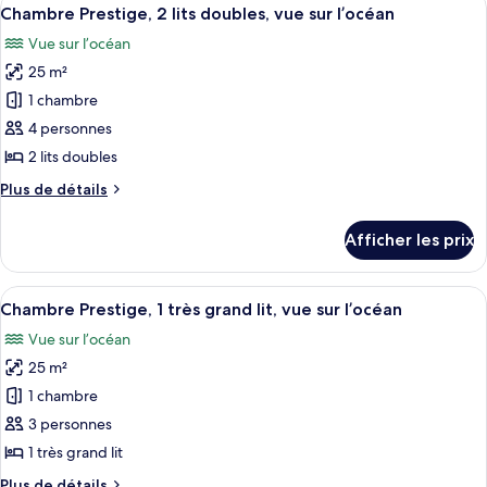
Afficher
12
Chambre Prestige, 2 lits doubles, vue sur l’océan
toutes
Vue sur l’océan
les
25 m²
photos
pour
1 chambre
ce
4 personnes
type
2 lits doubles
de
Plus
Plus de détails
chambre :
de
Chambre
détails
Afficher les prix
pour
Prestige,
Chambre
2
Prestige,
Afficher
Une chambre d’hôtel avec un grand lit, 
lits
7
2
Chambre Prestige, 1 très grand lit, vue sur l’océan
toutes
doubles,
lits
Vue sur l’océan
doubles,
les
vue
vue
25 m²
photos
sur
sur
pour
1 chambre
l’océan
l’océan
ce
3 personnes
type
1 très grand lit
de
Plus
Plus de détails