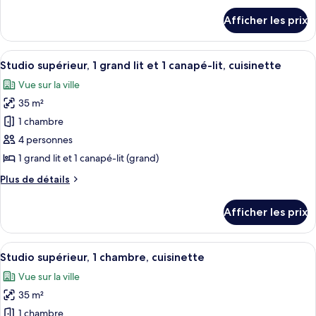
Deluxe,
détails
Afficher les prix
pour
1
Chambre
très
Deluxe,
Afficher
Une chambre d’hôtel avec un grand lit,
grand
8
1
Studio supérieur, 1 grand lit et 1 canapé-lit, cuisinette
toutes
très
lit,
Vue sur la ville
grand
les
vue
lit,
35 m²
photos
partielle
vue
pour
1 chambre
sur
partielle
ce
sur
4 personnes
l'océan
l'océan
type
(Newly
1 grand lit et 1 canapé-lit (grand)
(Newly
de
Renovated)
Renovated)
Plus
Plus de détails
chambre :
de
Studio
détails
Afficher les prix
pour
supérieur,
Studio
1
supérieur,
Afficher
Une chambre d’hôtel avec deux lits, un 
grand
7
1
Studio supérieur, 1 chambre, cuisinette
toutes
lit
grand
Vue sur la ville
lit
les
et
et
35 m²
photos
1
1
pour
1 chambre