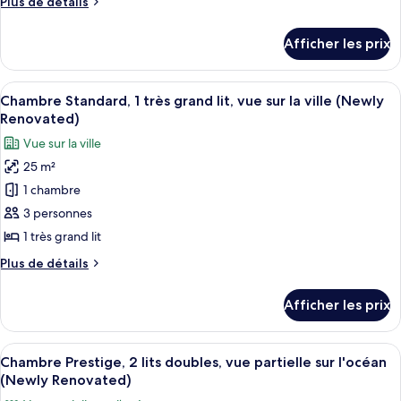
Plus
Plus de détails
chambre :
de
Chambre
détails
Afficher les prix
pour
Standard,
Chambre
2
Standard,
Afficher
Une chambre d’hôtel avec un lit, une ch
lits
11
2
Chambre Standard, 1 très grand lit, vue sur la ville (Newly
toutes
doubles,
lits
Renovated)
doubles,
les
vue
Vue sur la ville
vue
photos
sur
sur
25 m²
pour
la
la
1 chambre
ce
ville
ville
type
3 personnes
de
1 très grand lit
chambre :
Plus
Plus de détails
Chambre
de
Standard,
détails
Afficher les prix
pour
1
Chambre
très
Standard,
Afficher
Une chambre d’hôtel avec deux lits, une
grand
12
1
Chambre Prestige, 2 lits doubles, vue partielle sur l'océan
toutes
très
lit,
(Newly Renovated)
grand
les
vue