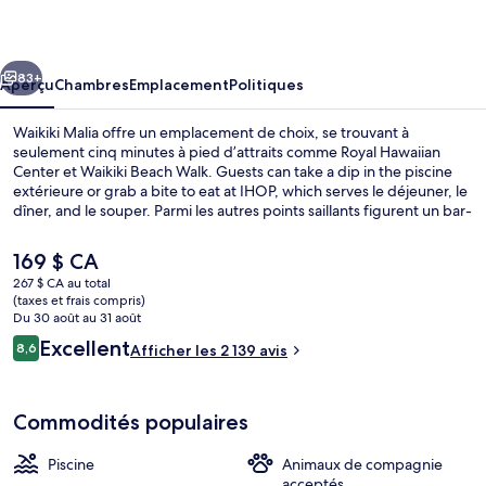
Malia
cédent
Suivant
83+
Aperçu
Chambres
Emplacement
Politiques
Waikiki Malia offre un emplacement de choix, se trouvant à
seulement cinq minutes à pied d’attraits comme Royal Hawaiian
Center et Waikiki Beach Walk. Guests can take a dip in the piscine
extérieure or grab a bite to eat at IHOP, which serves le déjeuner, le
dîner, and le souper. Parmi les autres points saillants figurent un bar-
salon, un centre d’entraînement physique et une baignoire à
remous. Les autres voyageurs adorent le personnel serviable et
Le
169 $ CA
l’emplacement.
prix
267 $ CA au total
actuel
(taxes et frais compris)
Plage à proximité, sable blanc, serviet
est
Du 30 août au 31 août
de 169 $ CA
Avis
Excellent
8,6
Afficher les 2 139 avis
8,6 sur 10 –
Commodités populaires
Piscine
Animaux de compagnie
acceptés