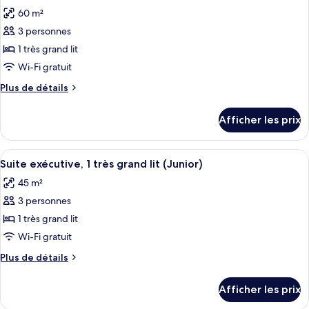
toutes
lit
lit
60 m²
double
les
double
3 personnes
photos
pour
1 très grand lit
ce
Wi-Fi gratuit
type
Plus
Plus de détails
de
de
chambre :
détails
Afficher les prix
pour
Suite
Suite
exécutive,
exécutive,
Afficher
Une chambre d’hôtel avec un grand lit,
1
4
1
Suite exécutive, 1 très grand lit (Junior)
toutes
très
très
45 m²
grand
les
grand
lit
3 personnes
photos
lit
(Master)
pour
1 très grand lit
(Master)
ce
Wi-Fi gratuit
type
Plus
Plus de détails
de
de
chambre :
détails
Afficher les prix
pour
Suite
Suite