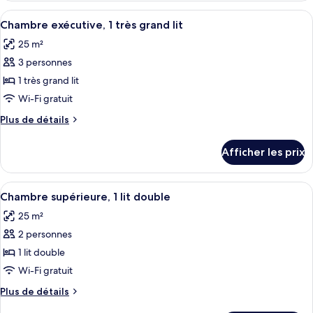
exécutive,
exécutive,
Afficher
Une chambre d’hôtel avec un grand lit
1
4
1
Chambre exécutive, 1 très grand lit
toutes
très
très
25 m²
grand
les
grand
lit
3 personnes
photos
lit
(Junior)
pour
1 très grand lit
(Junior)
ce
Wi-Fi gratuit
type
Plus
Plus de détails
de
de
chambre :
détails
Afficher les prix
pour
Chambre
Chambre
exécutive,
exécutive,
Afficher
Une chambre d’hôtel moderne avec un g
1
4
1
Chambre supérieure, 1 lit double
toutes
très
très
25 m²
grand
les
grand
lit
2 personnes
photos
lit
pour
1 lit double
ce
Wi-Fi gratuit
type
Plus
Plus de détails
de
de