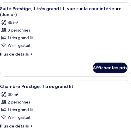
Prestige,
Prestige,
Afficher
Une chambre d’hôtel avec un lit, un c
1
3
1
Suite Prestige, 1 très grand lit, vue sur la cour intérieure
toutes
très
très
(Junior)
grand
les
grand
45 m²
lit
photos
lit
(Master)
3 personnes
pour
(Master)
1 très grand lit
ce
type
Wi-Fi gratuit
de
Plus
Plus de détails
chambre :
de
détails
Suite
Afficher les prix
pour
Prestige,
Suite
1
Prestige,
Afficher
Une chambre d’hôtel moderne avec un 
4
très
1
Chambre Prestige, 1 très grand lit
toutes
très
grand
30 m²
grand
les
lit,
lit,
2 personnes
photos
vue
vue
pour
1 très grand lit
sur
sur
ce
la
Wi-Fi gratuit
la
cour
type
cour
Plus
Plus de détails
intérieure
de
de