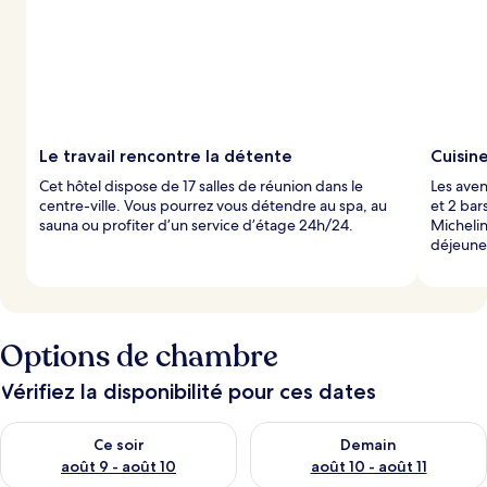
Le travail rencontre la détente
Cuisin
Cet hôtel dispose de 17 salles de réunion dans le
Les aven
centre-ville. Vous pourrez vous détendre au spa, au
et 2 bar
sauna ou profiter d’un service d’étage 24h/24.
Michelin
déjeuner
Options de chambre
Vérifiez la disponibilité pour ces dates
Vérifier la disponibilité pour ce soir août 9 - août 10
Vérifier la disponibilité pour 
Ce soir
Demain
août 9 - août 10
août 10 - août 11