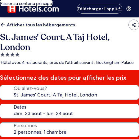
Passer au contenu principal
Télécharger l’appli
Afficher tous les hébergements
St. James' Court, A Taj Hotel,
London
Hébergement
4.0 étoiles
Hôtel avec 4 restaurants, près de l'attrait suivant : Buckingham Palace
Sélectionnez des dates pour afficher les prix
Où allez-vous?
Dates
Personnes