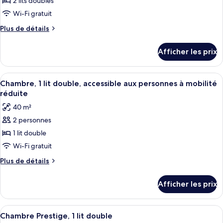
pour
2 lits doubles
(Superior)
ce
Wi-Fi gratuit
type
Plus
Plus de détails
de
de
chambre :
détails
Afficher les prix
pour
Chambre
Chambre
familiale,
familiale,
Afficher
Une chambre d’hôtel avec un grand lit,
2
3
2
Chambre, 1 lit double, accessible aux personnes à mobilité
toutes
lits
lits
réduite
doubles
les
doubles
40 m²
photos
2 personnes
pour
1 lit double
ce
type
Wi-Fi gratuit
de
Plus
Plus de détails
chambre :
de
détails
Chambre,
Afficher les prix
pour
1
Chambre,
lit
1
Afficher
Une chambre d’hôtel avec un grand lit,
4
double,
lit
Chambre Prestige, 1 lit double
toutes
double,