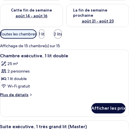
Vérifier la disponibilité pour cette fin de semaine août 14 - aoû
Vérifier la disponibilité pour 
Cette fin de semaine
La fin de semaine
prochaine
août 14 - août 16
août 21 - août 23
Filtres
Toutes les chambres
1 lit
2 lits
disponibles
pour
Affichage de 15 chambre(s) sur 15
les
Afficher
Une chambre d’hôtel avec un grand lit,
4
Chambre exécutive, 1 lit double
chambres
toutes
25 m²
les
2 personnes
photos
pour
1 lit double
ce
Wi-Fi gratuit
type
Plus
Plus de détails
de
de
chambre :
détails
Afficher les prix
pour
Chambre
Chambre
exécutive,
exécutive,
Afficher
Un salon moderne avec un canapé, des f
1
2
1
Suite exécutive, 1 très grand lit (Master)