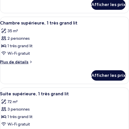
chambre :
détails
Afficher les prix
pour
Chambre
Chambre
supérieure,
supérieure,
Afficher
Une chambre d’hôtel avec un grand lit,
1
4
1
Chambre supérieure, 1 très grand lit
toutes
lit
lit
35 m²
double
les
double
2 personnes
photos
pour
1 très grand lit
ce
Wi-Fi gratuit
type
Plus
Plus de détails
de
de
chambre :
détails
Afficher les prix
pour
Chambre
Chambre
supérieure,
supérieure,
Afficher
Un salon moderne avec un canapé vert, 
1
5
1
Suite supérieure, 1 très grand lit
toutes
très
très
72 m²
grand
les
grand
lit
3 personnes
photos
lit
pour
1 très grand lit
ce
Wi-Fi gratuit