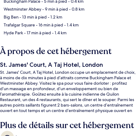
Buckingham Palace
- 5 min à pied
- 0.4 km
Westminster Abbey
- 9 min à pied
- 0.8 km
Big Ben
- 13 min à pied
- 1.2 km
Trafalgar Square
- 16 min à pied
- 1.4 km
Hyde Park
- 17 min à pied
- 1.4 km
À propos de cet hébergement
St. James' Court, A Taj Hotel, London
St. James' Court, A Taj Hotel, London occupe un emplacement de choix,
à moins de dix minutes à pied d’attraits comme Buckingham Palace et
Westminster Abbey. Visitez le spa pour vous faire dorloter : profitez
d’un massage en profondeur, d’un enveloppement ou bien de
l’aromathérapie. Goûtez ensuite à la cuisine indienne de Quilon
Restaurant, un des 4 restaurants, qui sert le dîner et le souper. Parmi les
autres points saillants figurent 2 bars-salons, un centre d’entraînement
ouvert en tout temps et un centre d’entraînement physique ouvert en
tout temps. Les autres voyageurs apprécient l’emplacement central
pour les sites touristiques, mais aussi pour la proximité au transport en
Plus de détails sur cet hébergement
commun : Station de métro St. James's Park est à 3 minutes à pied et
Station de métro Victoria, à 8 minutes à pied.