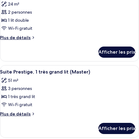
accessible
24 m²
accessible
les
aux
aux
2 personnes
photos
personnes
personnes
pour
1 lit double
à
à
ce
mobilité
Wi-Fi gratuit
mobilité
réduite
type
réduite
Plus
Plus de détails
de
de
chambre :
détails
Afficher les prix
pour
Chambre
Chambre
Prestige,
Prestige,
Afficher
Une chambre d’hôtel avec un lit, une t
1
5
1
Suite Prestige, 1 très grand lit (Master)
toutes
lit
lit
51 m²
double
les
double
3 personnes
photos
pour
1 très grand lit
ce
Wi-Fi gratuit
type
Plus
Plus de détails
de
de
chambre :
détails
Afficher les prix
pour
Suite
Suite