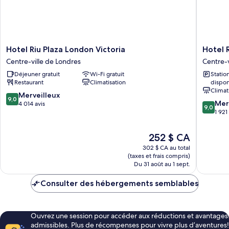
Hotel
Hotel
Hotel Riu Plaza London Victoria
Hotel 
Riu
Riu
Centre-ville de Londres
Centre-v
Plaza
Plaza
Déjeuner gratuit
Wi-Fi gratuit
Stati
London
London
Restaurant
Climatisation
dispon
Victoria
The
Climat
Centre-
Westmin
9.0
Merveilleux
9,0
9.0
ville
Centre-
Mer
sur
4 014 avis
9,0
sur
de
ville
1 921
10,
10,
Londres
de
Merveilleux,
Merveill
Londres
4 014 avis
Le
252 $ CA
1 921 avi
prix
302 $ CA au total
est
(taxes et frais compris)
de
Du 31 août au 1 sept.
252 $ CA
Consulter des hébergements semblables
Ouvrez une session pour accéder aux réductions et avantages
admissibles. Plus de récompenses pour vivre plus d’aventures!