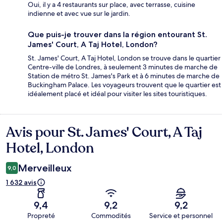
Oui, il y a 4 restaurants sur place, avec terrasse, cuisine
indienne et avec vue sur le jardin.
Que puis-je trouver dans la région entourant St.
James' Court, A Taj Hotel, London?
St. James' Court, A Taj Hotel, London se trouve dans le quartier
Centre-ville de Londres, à seulement 3 minutes de marche de
Station de métro St. James's Park et à 6 minutes de marche de
Buckingham Palace. Les voyageurs trouvent que le quartier est
idéalement placé et idéal pour visiter les sites touristiques.
Avis pour St. James' Court, A Taj
Avis
Hotel, London
Merveilleux
9,0
1 632 avis
9,4
9,2
9,2
Propreté
Commodités
Service et personnel