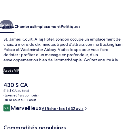
St.
James'
Court,
cédent
Suivant
A
102+
Aperçu
Chambres
Emplacement
Politiques
Taj
St. James' Court, A Taj Hotel, London occupe un emplacement de
Hotel,
choix, à moins de dix minutes à pied d’attraits comme Buckingham
Palace et Westminster Abbey. Visitez le spa pour vous faire
London
dorloter : profitez d’un massage en profondeur, d’un
enveloppement ou bien de l’aromathérapie. Goûtez ensuite à la
cuisine indienne de Quilon Restaurant, un des 4 restaurants, qui sert
le dîner et le souper. Parmi les autres points saillants figurent 2 bars-
Accès VIP
salons, un centre d’entraînement ouvert en tout temps et un centre
d’entraînement physique ouvert en tout temps. Les autres
Le
430 $ CA
voyageurs apprécient l’emplacement central pour les sites
Cour
prix
touristiques, mais aussi pour la proximité au transport en commun :
516 $ CA au total
actuel
(taxes et frais compris)
Station de métro St. James's Park est à 3 minutes à pied et Station
est
Du 16 août au 17 août
de métro Victoria, à 8 minutes à pied.
de 430 $ CA
Avis
Merveilleux
9,0
Afficher les 1 632 avis
9,0 sur 10 –
Commodités populaires