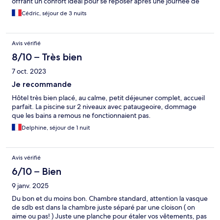
offrant un confort idéal pour se reposer après une journée de
visite. Chaque matin, nous avons profité d’un petit déjeuner
Cédric, séjour de 3 nuits
copieux et varié, et nous avons particulièrement adoré savourer
notre Thai Tea, un vrai plaisir quotidien. La piscine, agréable et
bien entretenue, a été un vrai moment de détente. L’ambiance
Avis vérifié
générale de l’hôtel est calme et reposante, ce qui a rendu notre
séjour encore plus appréciable. Nous recommandons vivement
8/10 – Très bien
l’Hôtel Amber Pattaya à tous ceux qui souhaitent passer des
7 oct. 2023
vacances agréables et relaxantes à Pattaya !
Je recommande
Hôtel très bien placé, au calme, petit déjeuner complet, accueil
parfait. La piscine sur 2 niveaux avec pataugeoire, dommage
que les bains a remous ne fonctionnaient pas.
Delphine, séjour de 1 nuit
Avis vérifié
6/10 – Bien
9 janv. 2025
Du bon et du moins bon. Chambre standard, attention la vasque
de sdb est dans la chambre juste séparé par une cloison ( on
aime ou pas! ) Juste une planche pour étaler vos vêtements, pas