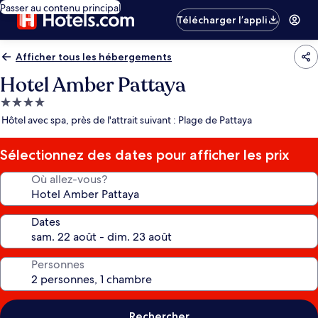
Passer au contenu principal
Télécharger l’appli
Afficher tous les hébergements
Hotel Amber Pattaya
Hébergement
4.0 étoiles
Hôtel avec spa, près de l'attrait suivant : Plage de Pattaya
Sélectionnez des dates pour afficher les prix
Où allez-vous?
Dates
Personnes
Rechercher