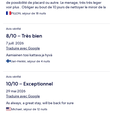
de possibilité de placard ou autre. Le menage, très très leger
voir plus . Obliger au bout de 10 jours de nettoyer le miroir de la
vasque sinon on ne se voyait plus. Infrastructure extérieur bien,
PILLON, séjour de 18 nuits
le bar, chaise longue ect … L hôtel est joli dans sa globalité. Ne
vaut pas le prix par contre c est dommage. Simple rien de plus.
Avis vérifié
8/10 – Très bien
7 juill. 2026
Traduire avec Google
Aamiainen tosi kattava ja hyvä
Jari-Heikki, séjour de 4 nuits
Avis vérifié
10/10 – Exceptionnel
29 mai 2026
Traduire avec Google
As always, a great stay, will be back for sure
Michael, séjour de 12 nuits