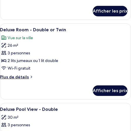
type
de
détails
de
Afficher les prix
pour
chambre :
Deluxe
Deluxe
Room
Afficher
Une chambre d’hôtel avec deux lits, un
19
Room
Deluxe Room - Double or Twin
toutes
Vue sur la ville
les
26 m²
photos
pour
3 personnes
ce
2 lits jumeaux ou 1 lit double
type
Wi-Fi gratuit
de
Plus
Plus de détails
chambre :
de
Deluxe
détails
Afficher les prix
pour
Room
Deluxe
-
Room
Afficher
Une chambre d’hôtel moderne dotée d’un
Double
21
-
Deluxe Pool View - Double
toutes
or
Double
30 m²
or
les
Twin
Twin
3 personnes
photos