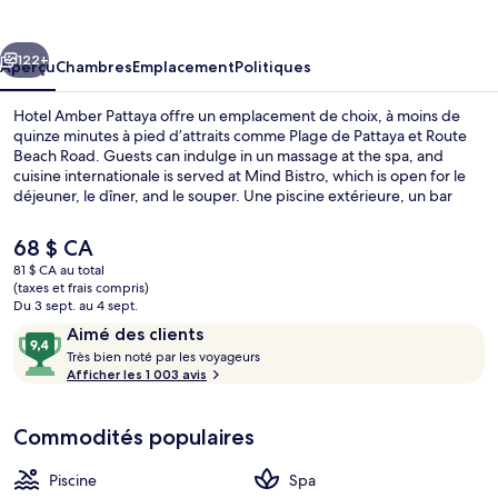
Amber
Pattaya
cédent
Suivant
122+
Aperçu
Chambres
Emplacement
Politiques
Hotel Amber Pattaya offre un emplacement de choix, à moins de
quinze minutes à pied d’attraits comme Plage de Pattaya et Route
Beach Road. Guests can indulge in un massage at the spa, and
cuisine internationale is served at Mind Bistro, which is open for le
déjeuner, le dîner, and le souper. Une piscine extérieure, un bar
attenant à la piscine et un centre d’entraînement physique
comptent parmi les autres caractéristiques. Le personnel serviable
Le
68 $ CA
et l’emplacement sont des éléments très prisés par les voyageurs.
prix
81 $ CA au total
actuel
(taxes et frais compris)
Vue aérienne
est
Du 3 sept. au 4 sept.
de 68 $ CA
Avis
9,4
Aimé des clients
T
sur
Très bien noté par les voyageurs
r
Afficher les 1 003 avis
10,
è
Aimé
s
des
Commodités populaires
clients
b
i
Piscine
Spa
e