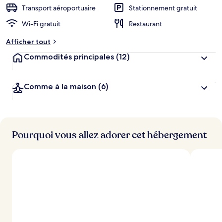
n
Transport aéroportuaire
Stationnement gratuit
Wi-Fi gratuit
Restaurant
n
o
Afficher tout
t
é
Commodités principales
(12)
p
a
Comme à la maison
(6)
r
l
e
s
Pourquoi vous allez adorer cet hébergement
v
o
y
a
g
e
u
r
s