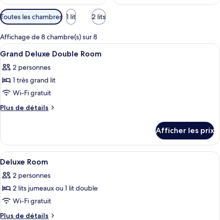
Filtres
Toutes les chambres
1 lit
2 lits
disponibles
pour
Affichage de 8 chambre(s) sur 8
les
Afficher
Literie de qualité, coffre-fort, bureau
23
Grand Deluxe Double Room
chambres
toutes
2 personnes
les
1 très grand lit
photos
pour
Wi-Fi gratuit
ce
Plus
Plus de détails
type
de
détails
de
Afficher les prix
pour
chambre :
Grand
Grand
Deluxe
Afficher
Literie de qualité, coffre-fort, bureau
15
Deluxe
Double
Deluxe Room
toutes
Room
Double
2 personnes
les
Room
2 lits jumeaux ou 1 lit double
photos
pour
Wi-Fi gratuit
ce
Plus
Plus de détails