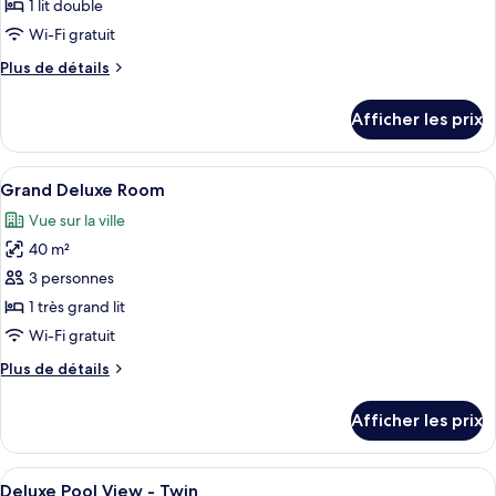
pour
1 lit double
ce
Wi-Fi gratuit
type
Plus
Plus de détails
de
de
chambre :
détails
Afficher les prix
pour
Deluxe
Deluxe
Pool
Pool
Afficher
Une chambre d’hôtel moderne dotée d’u
View
23
View
Grand Deluxe Room
toutes
-
-
Vue sur la ville
Double
les
Double
40 m²
photos
pour
3 personnes
ce
1 très grand lit
type
Wi-Fi gratuit
de
Plus
Plus de détails
chambre :
de
Grand
détails
Afficher les prix
pour
Deluxe
Grand
Room
Deluxe
Afficher
Une chambre d’hôtel avec un bureau en
20
Room
Deluxe Pool View - Twin