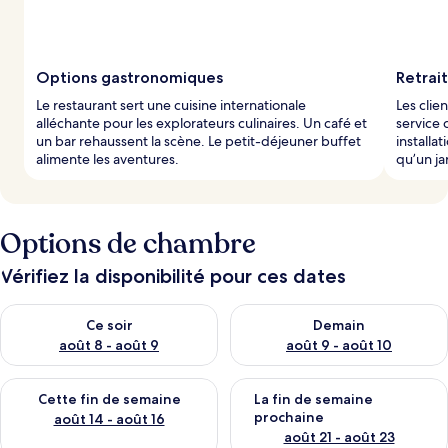
Options gastronomiques
Retrai
Le restaurant sert une cuisine internationale
Les clie
alléchante pour les explorateurs culinaires. Un café et
service 
un bar rehaussent la scène. Le petit-déjeuner buffet
installa
alimente les aventures.
qu’un jar
Options de chambre
Vérifiez la disponibilité pour ces dates
Vérifier la disponibilité pour ce soir août 8 - août 9
Vérifier la disponibilité pour 
Ce soir
Demain
août 8 - août 9
août 9 - août 10
Vérifier la disponibilité pour cette fin de semaine août 14 - aoû
Vérifier la disponibilité pour 
Cette fin de semaine
La fin de semaine
prochaine
août 14 - août 16
août 21 - août 23