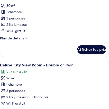
toutes
30 m²
les
1 chambre
photos
pour
3 personnes
ce
2 lits jumeaux
type
Wi-Fi gratuit
de
Plus
Plus de détails
chambre :
de
Deluxe
détails
Afficher les prix
pour
Pool
Deluxe
View
Pool
Afficher
Une chambre d’hôtel moderne dotée d’un
-
15
View
Deluxe City View Room - Double or Twin
toutes
Twin
-
Vue sur la ville
Twin
les
26 m²
photos
pour
1 chambre
ce
3 personnes
type
2 lits jumeaux ou 1 lit double
de
Wi-Fi gratuit
chambre :