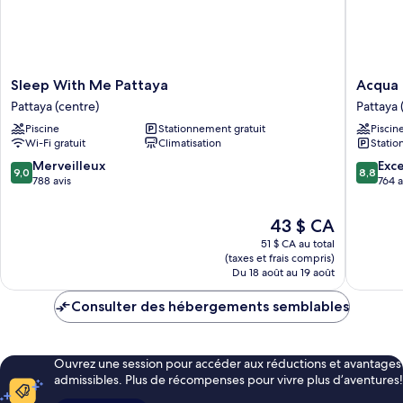
Sleep
Acqua
Sleep With Me Pattaya
Acqua 
With
Hotel
Pattaya (centre)
Pattaya 
Me
Pattaya
Piscine
Stationnement gratuit
Piscin
Pattaya
(centre)
Wi-Fi gratuit
Climatisation
Statio
Pattaya
(centre)
9.0
8.8
Merveilleux
Exce
9,0
8,8
sur
sur
788 avis
764 a
10,
10,
Merveilleux,
Excellen
Le
43 $ CA
788 avis
764 avis
prix
51 $ CA au total
est
(taxes et frais compris)
de
Du 18 août au 19 août
43 $ CA
Consulter des hébergements semblables
Ouvrez une session pour accéder aux réductions et avantages
admissibles. Plus de récompenses pour vivre plus d’aventures!