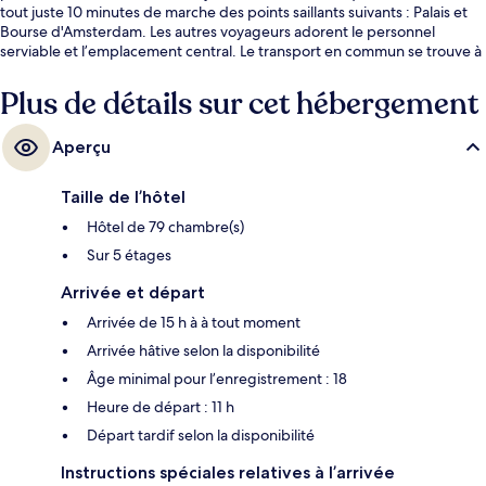
tout juste 10 minutes de marche des points saillants suivants : Palais et
Bourse d'Amsterdam. Les autres voyageurs adorent le personnel
serviable et l’emplacement central. Le transport en commun se trouve à
quelques minutes de marche : Arrêt de tram Dam est à quelques pas et
Paleisstraat Tram Stop se trouve à 4 minutes.
Plus de détails sur cet hébergement
Aperçu
Taille de l’hôtel
Hôtel de 79 chambre(s)
Sur 5 étages
Arrivée et départ
Arrivée de 15 h à à tout moment
Arrivée hâtive selon la disponibilité
Âge minimal pour l’enregistrement : 18
Heure de départ : 11 h
Départ tardif selon la disponibilité
Instructions spéciales relatives à l’arrivée