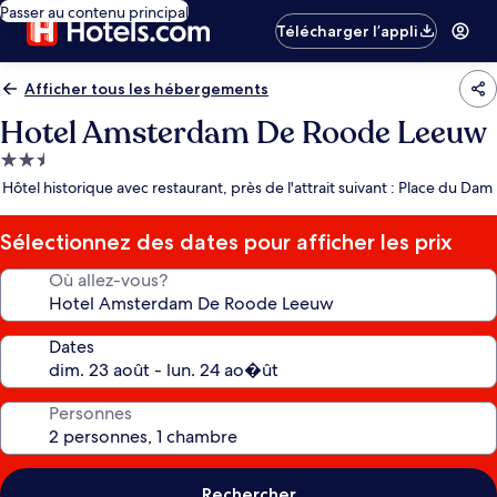
Passer au contenu principal
Télécharger l’appli
Afficher tous les hébergements
Hotel Amsterdam De Roode Leeuw
Hébergement
2.5 étoiles
Hôtel historique avec restaurant, près de l'attrait suivant : Place du Dam
Sélectionnez des dates pour afficher les prix
Où allez-vous?
Dates
Personnes
Rechercher