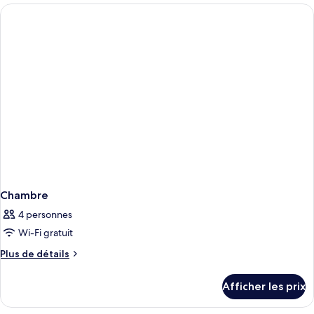
Chambre
4 personnes
Wi-Fi gratuit
Plus
Plus de détails
de
détails
Afficher les prix
pour
Chambre