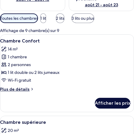
août 21 - août 23
Filtres
Toutes les chambres
1 lit
2 lits
3 lits ou plus
disponibles
pour
Affichage de 9 chambre(s) sur 9
les
Afficher
Une chambre d’hôtel moderne avec un g
5
Chambre Confort
chambres
toutes
14 m²
les
1 chambre
photos
pour
2 personnes
ce
1 lit double ou 2 lits jumeaux
type
Wi-Fi gratuit
de
Plus
Plus de détails
chambre :
de
Chambre
détails
Afficher les prix
pour
Confort
Chambre
Confort
Afficher
Une chambre d’hôtel moderne avec un g
5
Chambre supérieure
toutes
20 m²
les