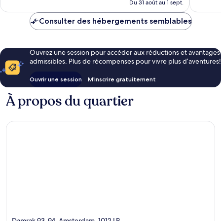
de
Du 31 août au 1 sept.
205 $ CA
Consulter des hébergements semblables
Ouvrez une session pour accéder aux réductions et avantages
admissibles. Plus de récompenses pour vivre plus d’aventures!
Ouvrir une session
M’inscrire gratuitement
À propos du quartier
Damrak 93-94, Amsterdam, 1012 LP