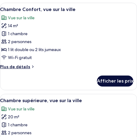
simple
simple
Afficher
Une chambre d’hôtel moderne avec un g
économique,
6
économique,
Chambre Confort, vue sur la ville
toutes
1
1
Vue sur la ville
lit
les
lit
jumeau
14 m²
photos
jumeau
pour
1 chambre
ce
2 personnes
type
1 lit double ou 2 lits jumeaux
de
Wi-Fi gratuit
chambre :
Plus
Plus de détails
Chambre
de
Confort,
détails
Afficher les prix
vue
pour
Chambre
sur
Confort,
Afficher
Une chambre d’hôtel moderne avec un gr
la
7
vue
Chambre supérieure, vue sur la ville
toutes
ville
sur
Vue sur la ville
la
les
ville
20 m²
photos
pour
1 chambre
ce
2 personnes