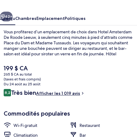
Amsterdam
De
cédent
Suivant
Roode
42+
Aperçu
Chambres
Emplacement
Politiques
Leeuw
Vous profiterez d’un emplacement de choix dans Hotel Amsterdam
De Roode Leeuw, à seulement cinq minutes à pied d’attraits comme
Place du Dam et Madame Tussauds. Les voyageurs qui souhaitent
manger une bouchée peuvent se diriger au restaurant, et le bar-
salon est idéal pour siroter un verre en fin de journée. Hôtel
historique se trouve aussi à tout juste 10 minutes de marche des
points saillants suivants : Palais et Bourse d'Amsterdam. Les autres
Le
199 $ CA
voyageurs adorent le personnel serviable et l’emplacement central.
prix
265 $ CA au total
Le transport en commun se trouve à quelques minutes de marche :
actuel
(taxes et frais compris)
Arrêt de tram Dam est à quelques pas et Paleisstraat Tram Stop se
Restaurant
est
Du 24 août au 25 août
trouve à 4 minutes.
de 199 $ CA
Avis
Très bien
8,2
Afficher les 1 019 avis
8,2 sur 10 –
Commodités populaires
Wi-Fi gratuit
Restaurant
Climatisation
Bar