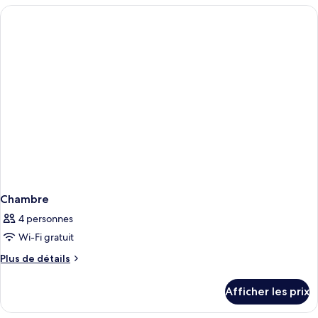
Prestige,
la
vue
ville
sur
la
ville
Chambre
4 personnes
Wi-Fi gratuit
Plus
Plus de détails
de
détails
Afficher les prix
pour
Chambre