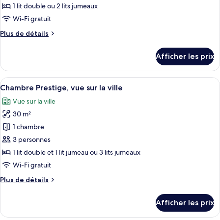
type
1 lit double ou 2 lits jumeaux
de
Wi-Fi gratuit
chambre :
Plus
Plus de détails
Chambre
de
supérieure,
détails
Afficher les prix
vue
pour
Chambre
sur
supérieure,
Afficher
Une chambre d’hôtel avec un grand lit,
la
6
vue
Chambre Prestige, vue sur la ville
toutes
ville
sur
Vue sur la ville
la
les
ville
30 m²
photos
pour
1 chambre
ce
3 personnes
type
1 lit double et 1 lit jumeau ou 3 lits jumeaux
de
Wi-Fi gratuit
chambre :
Plus
Plus de détails
Chambre
de
Prestige,
détails
Afficher les prix
vue
pour
Chambre
sur