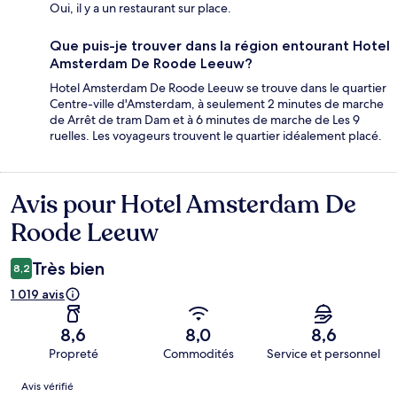
Oui, il y a un restaurant sur place.
Que puis-je trouver dans la région entourant Hotel
Amsterdam De Roode Leeuw?
Hotel Amsterdam De Roode Leeuw se trouve dans le quartier
Centre-ville d'Amsterdam, à seulement 2 minutes de marche
de Arrêt de tram Dam et à 6 minutes de marche de Les 9
ruelles. Les voyageurs trouvent le quartier idéalement placé.
Avis pour Hotel Amsterdam De
Avis
Roode Leeuw
Très bien
8,2
1 019 avis
8,6
8,0
8,6
Propreté
Commodités
Service et personnel
Avis
Avis vérifié