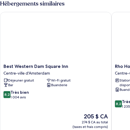
Hébergements similaires
Best Western Dam Square Inn
Rho Hote
Best
Rho
Best Western Dam Square Inn
Rho Ho
Western
Hotel
Centre-ville d'Amsterdam
Centre-
Dam
Centre-
Déjeuner gratuit
Wi-Fi gratuit
Stati
Square
ville
Bar
Buanderie
dispon
Inn
d'Amst
Buand
Centre-
8.2
Très bien
8,2
ville
sur
1 004 avis
8.2
Trè
d'Amsterdam
10,
8,2
sur
1 235
Très
10,
bien,
Le
205 $ CA
Très
1 004 avis
prix
bien,
274 $ CA au total
est
(taxes et frais compris)
1 235 avi