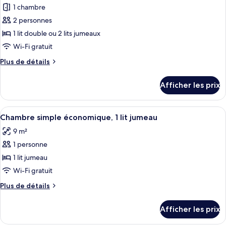
1 chambre
photos
pour
2 personnes
ce
1 lit double ou 2 lits jumeaux
type
Wi-Fi gratuit
de
Plus
Plus de détails
chambre :
de
Chambre
détails
Afficher les prix
pour
supérieure
Chambre
supérieure
Afficher
Une chambre d’hôtel avec un lit, une c
3
Chambre simple économique, 1 lit jumeau
toutes
9 m²
les
1 personne
photos
pour
1 lit jumeau
ce
Wi-Fi gratuit
type
Plus
Plus de détails
de
de
chambre :
détails
Afficher les prix
pour
Chambre
Chambre