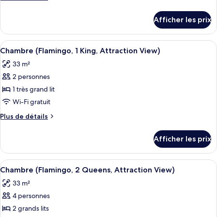
de
de
chambre :
détails
Afficher les prix
pour
Chambre
Chambre
(Flamingo
(Flamingo
Afficher
Une chambre d’hôtel avec un grand lit
Room,
4
Room,
Chambre (Flamingo, 1 King, Attraction View)
toutes
2
2
33 m²
Queens,
les
Queens,
High
2 personnes
photos
High
Roller)
pour
1 très grand lit
Roller)
ce
Wi-Fi gratuit
type
Plus
Plus de détails
de
de
chambre :
détails
Afficher les prix
pour
Chambre
Chambre
(Flamingo,
(Flamingo,
Afficher
Une chambre d’hôtel avec deux lits, une
1
4
1
Chambre (Flamingo, 2 Queens, Attraction View)
toutes
King,
King,
33 m²
Attraction
les
Attraction
View)
4 personnes
photos
View)
pour
2 grands lits