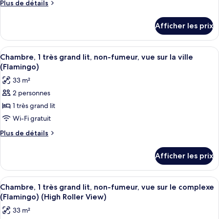
Plus
Plus de détails
de
de
chambre :
détails
Afficher les prix
pour
GO
GO
Premium
Premium
Afficher
Une chambre d’hôtel avec un grand lit
Suite,
6
Suite,
Chambre, 1 très grand lit, non-fumeur, vue sur la ville
toutes
1
1
(Flamingo)
King,
les
King,
33 m²
Non-
photos
Non-
Smoking
2 personnes
pour
Smoking
1 très grand lit
ce
type
Wi-Fi gratuit
de
Plus
Plus de détails
chambre :
de
détails
Chambre,
Afficher les prix
pour
1
Chambre,
très
1
Afficher
Une chambre d’hôtel avec un grand lit
5
grand
très
Chambre, 1 très grand lit, non-fumeur, vue sur le complexe
toutes
grand
lit,
(Flamingo) (High Roller View)
lit,
les
non-
33 m²
non-
photos