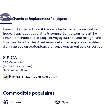
Las
Vegas
cédent
Suivant
Hotel
147+
Aperçu
Chambres
Emplacement
Politiques
&
Flamingo Las Vegas Hotel & Casino offre l’accès à un casino et se
Casino
trouve à quelques pas d’attraits comme Centre commercial The
LINQ Promenade et The Linq. Les voyageurs peuvent manger une
bouchée dans l’un des 4 restaurants et visiter le spa pour profiter
d’un massage en profondeur, d’un enveloppement ou d’un soin de
visage. Parmi les autres points saillants figurent 2 bars attenants à la
piscine, un centre d’entraînement et un centre d’entraînement
Le
8 $ CA
physique ouvert en tout temps. Les autres voyageurs adorent la
prix
88 $ CA au total
piscine et les options de repas. Le transport en commun se trouve à
actuel
(taxes et frais compris)
quelques minutes de marche : Station de monorail Flamingo -
Piscine extérieure en saison, cabanas 
est
Du 9 août au 10 août
Caesars Palace se trouve à 7 minutes et Arrêt de monorail Harrah’s &
de 8 $ CA
Avis
Bien
The LINQ est à 7 minutes.
7,8
Afficher les 31 378 avis
7,8 sur 10 –
Commodités populaires
Piscine
Spa