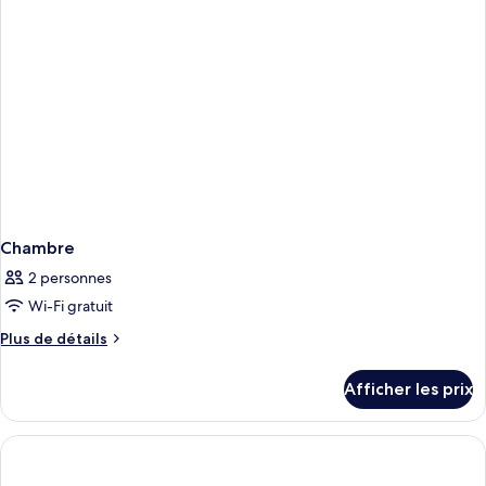
Non-
Non-
Smoking,
Smoking,
Roll-
Roll-
In
Shower
In
Shower
Chambre
2 personnes
Wi-Fi gratuit
Plus
Plus de détails
de
détails
Afficher les prix
pour
Chambre