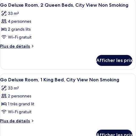
Afficher
Une chambre d’hôtel avec un grand lit,
2
4
2
Go Deluxe Room, 2 Queen Beds, City View Non Smoking
toutes
Queen
Queen
33 m²
Beds,
les
Beds,
City
4 personnes
photos
City
View
pour
2 grands lits
View
Non
ce
Smoking
Wi-Fi gratuit
Non
type
Smoking
Plus
Plus de détails
de
de
chambre :
détails
Afficher les prix
pour
Go
Go
Deluxe
Deluxe
Afficher
Une chambre d’hôtel avec un grand lit
Room,
4
Room,
Go Deluxe Room, 1 King Bed, City View Non Smoking
toutes
2
2
33 m²
Queen
les
Queen
Beds,
2 personnes
photos
Beds,
City
pour
1 très grand lit
City
View
ce
Non
Wi-Fi gratuit
View
Smoking
type
Non
Plus
Plus de détails
de
de
Smoking
chambre :
détails
Afficher les prix