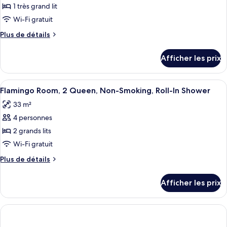
ce
(Go)
1 très grand lit
fumeur
type
(Go)
Wi-Fi gratuit
de
Plus
Plus de détails
chambre :
de
Go
détails
Afficher les prix
pour
Deluxe,
Go
1
Deluxe,
Afficher
Une chambre d’hôtel avec deux lits, 
King,
5
1
Flamingo Room, 2 Queen, Non-Smoking, Roll-In Shower
toutes
Non-
King,
33 m²
Non-
les
Smoking,
Smoking,
4 personnes
photos
Roll-
Roll-
pour
2 grands lits
In
In
ce
Shower
Shower
Wi-Fi gratuit
type
Plus
Plus de détails
de
de
chambre :
détails
Afficher les prix
pour
Flamingo
Flamingo
Room,
Room,
2
2
Queen,
Queen,