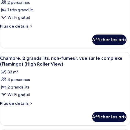
fumeur,
fumeur,
2 personnes
pour
vue
vue
1 très grand lit
ce
sur
sur
la
type
Wi-Fi gratuit
la
ville
de
Plus
Plus de détails
ville
(Flamingo)
chambre :
de
(Flamingo)
détails
Chambre,
Afficher les prix
pour
1
Chambre,
très
1
Afficher
Une chambre d’hôtel avec deux lits, un
6
grand
très
Chambre, 2 grands lits, non-fumeur, vue sur le complexe
toutes
grand
lit,
(Flamingo) (High Roller View)
lit,
les
non-
33 m²
non-
photos
fumeur,
fumeur,
4 personnes
pour
vue
vue
2 grands lits
ce
sur
sur
le
type
Wi-Fi gratuit
le
complexe
de
Plus
Plus de détails
complexe
(Flamingo)
chambre :
de
(High
(Flamingo)
détails
Chambre,
Roller
Afficher les prix
(High
pour
View)
2
Roller
Chambre,
grands
2