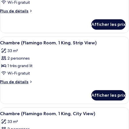
ce
Wi-Fi gratuit
type
Plus
Plus de détails
de
de
chambre :
détails
Afficher les prix
pour
Chambre
Chambre
(Flamingo,
(Flamingo,
Afficher
Une chambre d’hôtel avec un grand lit
2
4
2
Chambre (Flamingo Room, 1 King, Strip View)
toutes
Queens,
Queens,
33 m²
Attraction
les
Attraction
View)
2 personnes
photos
View)
pour
1 très grand lit
ce
Wi-Fi gratuit
type
Plus
Plus de détails
de
de
chambre :
détails
Afficher les prix
pour
Chambre
Chambre
(Flamingo
(Flamingo
Afficher
Une chambre d’hôtel avec un grand lit
Room,
4
Room,
Chambre (Flamingo Room, 1 King, City View)
toutes
1
1
33 m²
King,
les
King,
Strip