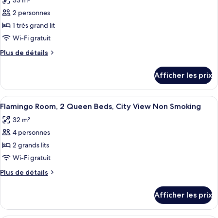
33 m²
les
2 personnes
photos
pour
1 très grand lit
ce
Wi-Fi gratuit
type
Plus
Plus de détails
de
de
chambre :
détails
Afficher les prix
pour
Flamingo
Flamingo
Room,
Room,
Afficher
Une chambre d’hôtel avec deux lits, une
1
6
1
Flamingo Room, 2 Queen Beds, City View Non Smoking
toutes
King
King
32 m²
Bed,
les
Bed,
City
4 personnes
photos
City
View
pour
2 grands lits
View
Non
ce
Smoking
Wi-Fi gratuit
Non
type
Smoking
Plus
Plus de détails
de
de
chambre :
détails
Afficher les prix
pour
Flamingo
Flamingo
Room,
Room,