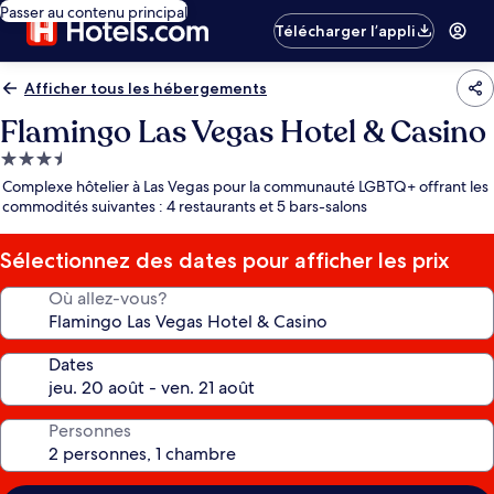
Passer au contenu principal
Télécharger l’appli
Afficher tous les hébergements
Flamingo Las Vegas Hotel & Casino
Hébergement
3.5 étoiles
Complexe hôtelier à Las Vegas pour la communauté LGBTQ+ offrant les
commodités suivantes : 4 restaurants et 5 bars-salons
Sélectionnez des dates pour afficher les prix
Où allez-vous?
Dates
Personnes