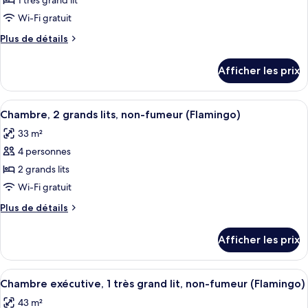
pour
1 très grand lit
fumeur
(Fab)
ce
Wi-Fi gratuit
(Fab)
type
Plus
Plus de détails
de
de
chambre :
détails
Afficher les prix
pour
Chambre,
Chambre,
1
1
Afficher
Une chambre d’hôtel avec deux lits, une
très
6
très
Chambre, 2 grands lits, non-fumeur (Flamingo)
toutes
grand
grand
33 m²
lit,
les
lit,
non-
4 personnes
photos
non-
fumeur
pour
2 grands lits
fumeur
(Flamingo)
ce
Wi-Fi gratuit
(Flamingo)
type
Plus
Plus de détails
de
de
chambre :
détails
Afficher les prix
pour
Chambre,
Chambre,
2
2
Afficher
Une chambre d’hôtel moderne avec un 
grands
6
grands
Chambre exécutive, 1 très grand lit, non-fumeur (Flamingo)
toutes
lits,
lits,
43 m²
non-
les