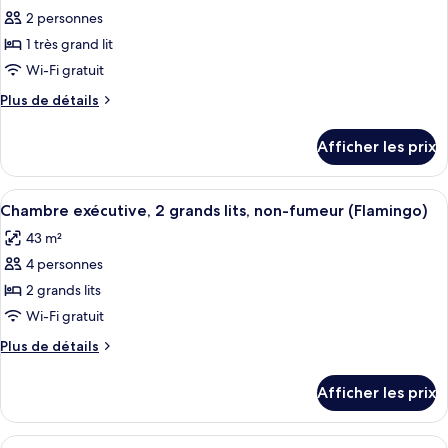
non-
fumeur
2 personnes
photos
fumeur
(Flamingo)
pour
1 très grand lit
(Flamingo)
ce
Wi-Fi gratuit
type
Plus
Plus de détails
de
de
chambre :
détails
Afficher les prix
pour
Chambre
Chambre
exécutive,
exécutive,
Afficher
Une chambre d’hôtel avec deux lits, u
1
7
1
Chambre exécutive, 2 grands lits, non-fumeur (Flamingo)
toutes
très
très
43 m²
grand
les
grand
lit,
4 personnes
photos
lit,
non-
pour
2 grands lits
non-
fumeur
ce
(Flamingo)
Wi-Fi gratuit
fumeur
type
(Flamingo)
Plus
Plus de détails
de
de
chambre :
détails
Afficher les prix
pour
Chambre
Chambre
exécutive,
exécutive,
Afficher
Une chambre d’hôtel avec deux lits, une