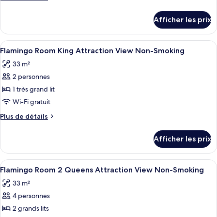
de
de
chambre :
détails
Afficher les prix
pour
Flamingo
Flamingo
Room,
Room,
Afficher
Une chambre d’hôtel avec un grand lit
2
5
2
Flamingo Room King Attraction View Non-Smoking
toutes
Queen
Queen
33 m²
Beds,
les
Beds,
Garden
2 personnes
photos
Garden
View
pour
1 très grand lit
View
Non
ce
Smoking
Wi-Fi gratuit
Non
type
Smoking
Plus
Plus de détails
de
de
chambre :
détails
Afficher les prix
pour
Flamingo
Flamingo
Room
Room
Afficher
Une chambre d’hôtel avec deux lits, u
King
5
King
Flamingo Room 2 Queens Attraction View Non-Smoking
toutes
Attraction
Attraction
33 m²
View
les
View
Non-
4 personnes
photos
Non-
Smoking
pour
2 grands lits
Smoking