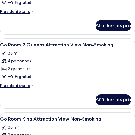
ce
Wi-Fi gratuit
type
Plus
Plus de détails
de
de
chambre :
détails
Afficher les prix
pour
Flamingo
Flamingo
Room
Room
Afficher
Une chambre d’hôtel avec un grand lit,
2
4
2
Go Room 2 Queens Attraction View Non-Smoking
toutes
Queens
Queens
33 m²
Attraction
les
Attraction
View
4 personnes
photos
View
Non-
pour
2 grands lits
Non-
Smoking
ce
Wi-Fi gratuit
Smoking
type
Plus
Plus de détails
de
de
chambre :
détails
Afficher les prix
pour
Go
Go
Room
Room
Afficher
Une chambre d’hôtel avec un grand lit
2
4
2
Go Room King Attraction View Non-Smoking
toutes
Queens
Queens
33 m²
Attraction
les
Attraction
View