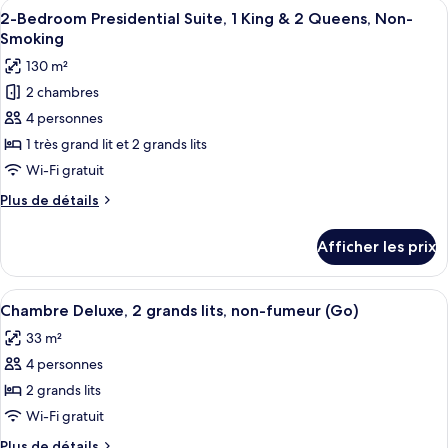
View)
Afficher
Un salon moderne comprenant un canapé
5
lits,
grands
2-Bedroom Presidential Suite, 1 King & 2 Queens, Non-
toutes
lits,
non-
Smoking
non-
les
fumeur,
130 m²
fumeur,
photos
vue
vue
2 chambres
pour
sur
sur
4 personnes
ce
le
le
complexe
type
1 très grand lit et 2 grands lits
complexe
(Flamingo)
de
Wi-Fi gratuit
(Flamingo)
(High
chambre :
Roller
(High
Plus
Plus de détails
2-
View)
de
Roller
Bedroom
détails
View)
Afficher les prix
pour
Presidential
2-
Suite,
Bedroom
Afficher
Une chambre d’hôtel équipée d’un télévi
1
5
Presidential
Chambre Deluxe, 2 grands lits, non-fumeur (Go)
toutes
Suite,
King
33 m²
1
les
&
King
4 personnes
photos
2
&
pour
2 grands lits
Queens,
2
ce
Queens,
Wi-Fi gratuit
Non-
Non-
type
Smoking
Plus
Plus de détails