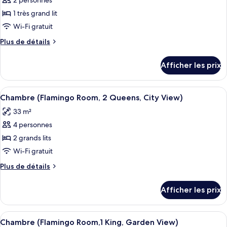
2 personnes
photos
Strip
View)
pour
1 très grand lit
View)
ce
Wi-Fi gratuit
type
Plus
Plus de détails
de
de
chambre :
détails
Afficher les prix
pour
Chambre
Chambre
(Flamingo
(Flamingo
Afficher
Une chambre d’hôtel avec deux lits, une
Room,
6
Room,
Chambre (Flamingo Room, 2 Queens, City View)
toutes
1
1
33 m²
King,
les
King,
City
4 personnes
photos
City
View)
pour
2 grands lits
View)
ce
Wi-Fi gratuit
type
Plus
Plus de détails
de
de
chambre :
détails
Afficher les prix
pour
Chambre
Chambre
(Flamingo
(Flamingo
Afficher
Une chambre d’hôtel avec un grand lit
Room,
4
Room,
Chambre (Flamingo Room,1 King, Garden View)