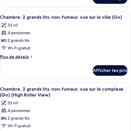
pour
1
Chambre,
très
1
Afficher
Une chambre d’hôtel avec un grand lit,
4
grand
très
Chambre, 2 grands lits, non-fumeur, vue sur la ville (Go)
toutes
grand
lit,
33 m²
lit,
les
non-
non-
4 personnes
photos
fumeur,
fumeur,
pour
2 grands lits
vue
vue
ce
sur
Wi-Fi gratuit
sur
le
type
le
Plus
Plus de détails
complexe
de
de
complexe
(Go)
chambre :
détails
(High
(Go)
Afficher les prix
pour
Chambre,
Roller
(High
Chambre,
View)
2
2
Roller
Afficher
Une chambre d’hôtel avec deux lits, u
grands
4
grands
Chambre, 2 grands lits, non-fumeur, vue sur le complexe
View)
toutes
lits,
lits,
(Go) (High Roller View)
non-
les
non-
33 m²
fumeur,
photos
fumeur,
vue
4 personnes
pour
vue
sur
2 grands lits
ce
la
sur
ville
type
Wi-Fi gratuit
la
(Go)