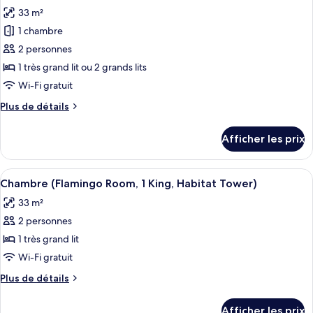
toutes
Queens
Queens
33 m²
Non-
les
Non-
Smoking
1 chambre
photos
Smoking
pour
2 personnes
ce
1 très grand lit ou 2 grands lits
type
Wi-Fi gratuit
de
Plus
Plus de détails
chambre :
de
Chambre
détails
Afficher les prix
pour
classique
Chambre
classique
Afficher
Une chambre d’hôtel avec un grand lit
4
Chambre (Flamingo Room, 1 King, Habitat Tower)
toutes
33 m²
les
2 personnes
photos
pour
1 très grand lit
ce
Wi-Fi gratuit
type
Plus
Plus de détails
de
de
chambre :
détails
Afficher les prix