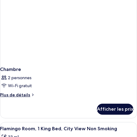
Chambre
2 personnes
Wi-Fi gratuit
Plus
Plus de détails
de
détails
Afficher les prix
pour
Chambre
Afficher
Une chambre d’hôtel avec un grand lit
5
Flamingo Room, 1 King Bed, City View Non Smoking
toutes