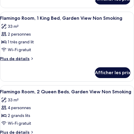
pour
Go
Go
Deluxe
Deluxe
Afficher
Une chambre d’hôtel avec un grand lit
Room,
5
Room,
Flamingo Room, 1 King Bed, Garden View Non Smoking
toutes
1
1
33 m²
King
les
King
Bed,
2 personnes
photos
Bed,
City
pour
1 très grand lit
City
View
ce
Non
Wi-Fi gratuit
View
Smoking
type
Non
Plus
Plus de détails
de
de
Smoking
chambre :
détails
Afficher les prix
pour
Flamingo
Flamingo
Room,
Room,
Afficher
Une chambre d’hôtel avec deux lits, u
1
6
1
Flamingo Room, 2 Queen Beds, Garden View Non Smoking
toutes
King
King
33 m²
Bed,
les
Bed,
Garden
4 personnes
photos
Garden
View
pour
2 grands lits
View
Non
ce
Smoking
Wi-Fi gratuit
Non
type
Smoking
Plus
Plus de détails