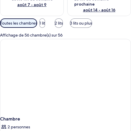
prochaine
août 7 - août 9
août 14 - août 16
Filtres
Toutes les chambres
1 lit
2 lits
3 lits ou plus
disponibles
pour
Affichage de 56 chambre(s) sur 56
les
chambres
Chambre
2 personnes