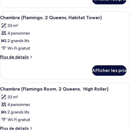
pour
Chambre
Chambre
(Flamingo
(Flamingo
Afficher
Une chambre d’hôtel avec deux lits, 
Room,
4
Room,
Chambre (Flamingo, 2 Queens, Habitat Tower)
toutes
1
1
33 m²
King,
les
King,
Habitat
4 personnes
photos
Habitat
Tower)
pour
2 grands lits
Tower)
ce
Wi-Fi gratuit
type
Plus
Plus de détails
de
de
chambre :
détails
Afficher les prix
pour
Chambre
Chambre
(Flamingo,
(Flamingo,
Afficher
Une chambre d’hôtel avec deux lits, 
2
4
2
Chambre (Flamingo Room, 2 Queens, High Roller)
toutes
Queens,
Queens,
33 m²
Habitat
les
Habitat
Tower)
4 personnes
photos
Tower)
pour
2 grands lits
ce
Wi-Fi gratuit
type
Plus
Plus de détails