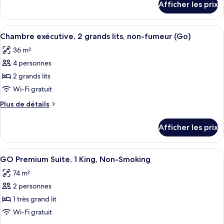
Afficher les prix
pour
Chambre
Chambre
exécutive,
exécutive,
Afficher
Une chambre d’hôtel avec deux lits, un
1
4
1
Chambre exécutive, 2 grands lits, non-fumeur (Go)
toutes
très
très
36 m²
grand
les
grand
lit,
4 personnes
photos
lit,
non-
pour
2 grands lits
non-
fumeur
ce
(Go)
Wi-Fi gratuit
fumeur
type
(Go)
Plus
Plus de détails
de
de
chambre :
détails
Afficher les prix
pour
Chambre
Chambre
exécutive,
exécutive,
Afficher
Une chambre d’hôtel avec un lit, une t
2
4
2
GO Premium Suite, 1 King, Non-Smoking
toutes
grands
grands
74 m²
lits,
les
lits,
non-
2 personnes
photos
non-
fumeur
pour
1 très grand lit
fumeur
(Go)
ce
Wi-Fi gratuit
(Go)
type