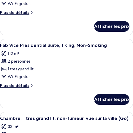
Wi-Fi gratuit
Plus
Plus de détails
de
détails
Afficher les prix
pour
Chambre
Afficher
Un salon spacieux doté d’une grande fen
5
Fab Vice Presidential Suite, 1 King, Non-Smoking
toutes
112 m²
les
2 personnes
photos
pour
1 très grand lit
ce
Wi-Fi gratuit
type
Plus
Plus de détails
de
de
chambre :
détails
Afficher les prix
pour
Fab
Fab
Vice
Vice
Afficher
Une chambre d’hôtel avec un grand lit
Presidential
4
Presidential
Chambre, 1 très grand lit, non-fumeur, vue sur la ville (Go)
toutes
Suite,
Suite,
33 m²
1
les
1