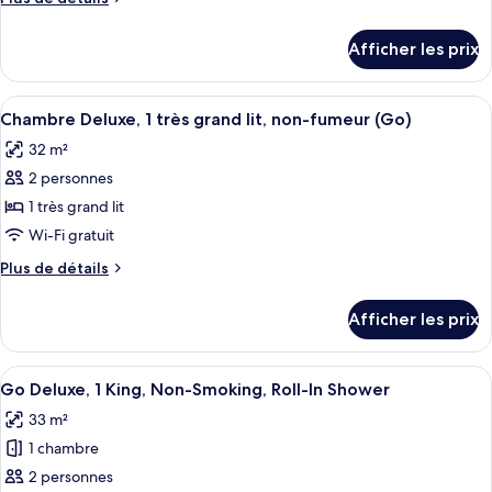
Smoking
de
de
chambre :
détails
Afficher les prix
pour
Chambre
Chambre
Deluxe,
Deluxe,
Afficher
Une chambre d’hôtel avec un grand lit
2
4
2
Chambre Deluxe, 1 très grand lit, non-fumeur (Go)
toutes
grands
grands
32 m²
lits,
les
lits,
non-
2 personnes
photos
non-
fumeur
pour
1 très grand lit
fumeur
(Go)
ce
Wi-Fi gratuit
(Go)
type
Plus
Plus de détails
de
de
chambre :
détails
Afficher les prix
pour
Chambre
Chambre
Deluxe,
Deluxe,
Afficher
Une chambre d’hôtel avec un grand lit
1
4
1
Go Deluxe, 1 King, Non-Smoking, Roll-In Shower
toutes
très
très
33 m²
grand
les
grand
lit,
1 chambre
photos
lit,
non-
pour
2 personnes
non-
fumeur