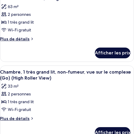
toutes
lits,
lits,
63 m²
non-
les
non-
fumeur
2 personnes
photos
fumeur
(Fab)
pour
1 très grand lit
(Fab)
ce
Wi-Fi gratuit
type
Plus
Plus de détails
de
de
chambre :
détails
Afficher les prix
pour
GO
GO
Executive
Executive
Afficher
Une chambre d’hôtel avec un grand lit
Suite,
5
Suite,
Chambre, 1 très grand lit, non-fumeur, vue sur le complexe
toutes
1
1
(Go) (High Roller View)
King
les
King
33 m²
photos
2 personnes
pour
1 très grand lit
ce
type
Wi-Fi gratuit
de
Plus
Plus de détails
chambre :
de
détails
Chambre,
Afficher les prix