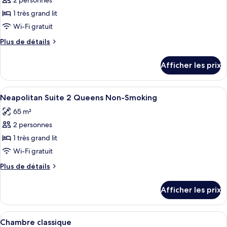
2 personnes
photos
View
Non-
pour
1 très grand lit
Non-
Smoking
ce
Wi-Fi gratuit
Smoking
type
Plus
Plus de détails
de
de
chambre :
détails
Afficher les prix
pour
Go
Go
Room
Room
Afficher
Une chambre d’hôtel avec deux lits, un
King
4
King
Neapolitan Suite 2 Queens Non-Smoking
toutes
Attraction
Attraction
65 m²
View
les
View
Non-
2 personnes
photos
Non-
Smoking
pour
1 très grand lit
Smoking
ce
Wi-Fi gratuit
type
Plus
Plus de détails
de
de
chambre :
détails
Afficher les prix
pour
Neapolitan
Neapolitan
Suite
Suite
Afficher
Un grand hôtel reconnaissable à son i
2
5
2
Chambre classique