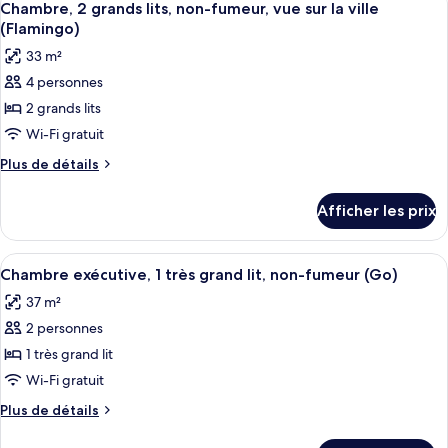
2
6
2
Chambre, 2 grands lits, non-fumeur, vue sur la ville
toutes
grands
grands
(Flamingo)
lits,
les
lits,
33 m²
non-
photos
non-
fumeur
4 personnes
pour
fumeur
(Flamingo)
2 grands lits
ce
(Flamingo)
type
Wi-Fi gratuit
de
Plus
Plus de détails
chambre :
de
détails
Chambre,
Afficher les prix
pour
2
Chambre,
grands
2
Afficher
Une chambre d’hôtel avec un grand lit,
4
lits,
grands
Chambre exécutive, 1 très grand lit, non-fumeur (Go)
toutes
lits,
non-
37 m²
non-
les
fumeur,
fumeur,
2 personnes
photos
vue
vue
pour
1 très grand lit
sur
sur
ce
la
Wi-Fi gratuit
la
ville
type
ville
Plus
Plus de détails
(Flamingo)
de
de
(Flamingo)
chambre :
détails