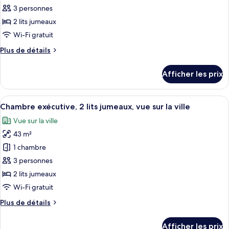
toutes
Corner
Executive
3 personnes
City
les
Corner
View
2 lits jumeaux
photos
City
pour
Wi-Fi gratuit
View
ce
Plus
Plus de détails
type
de
détails
de
Afficher les prix
pour
chambre :
Twin
Twin
Guest
Afficher
Une chambre d’hôtel avec deux lits, u
5
Guest
Room
Chambre exécutive, 2 lits jumeaux, vue sur la ville
toutes
With
Room
Vue sur la ville
Nile
les
With
View
43 m²
photos
Nile
pour
1 chambre
View
ce
3 personnes
type
2 lits jumeaux
de
Wi-Fi gratuit
chambre :
Plus
Plus de détails
Chambre
de
exécutive,
détails
Afficher les prix