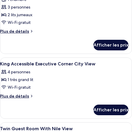
ce
3 personnes
type
2 lits jumeaux
de
Wi-Fi gratuit
chambre :
Plus
Plus de détails
Chambre,
de
2
détails
Afficher les prix
lits
pour
Chambre,
jumeaux,
2
Afficher
Une chambre d’hôtel avec un lit, un b
en
5
lits
King Accessible Executive Corner City View
toutes
coin
jumeaux,
4 personnes
en
les
(Nile
coin
1 très grand lit
photos
View)
(Nile
pour
Wi-Fi gratuit
View)
ce
Plus
Plus de détails
type
de
détails
de
Afficher les prix
pour
chambre :
King
King
Accessible
Afficher
Une chambre d’hôtel avec deux lits, un
15
Accessible
Executive
Twin Guest Room With Nile View