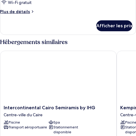
de
Wi-Fi gratuit
chambre :
Plus
Plus de détails
Chambre,
de
1
détails
Afficher les prix
très
pour
Chambre,
grand
1
Hébergements similaires
lit
très
(Nile
grand
Intercontinental Cairo Semiramis by IHG
Kempinsk
lit
View)
(Nile
View)
Intercontinental
Kempins
Intercontinental Cairo Semiramis by IHG
Kempin
Cairo
Nile
Centre-ville du Caire
Centre-v
Semiramis
Hotel
Piscine
Spa
Piscin
by
Cairo
Transport aéroportuaire
Stationnement
Stati
IHG
Centre-
disponible
dispon
Centre-
ville