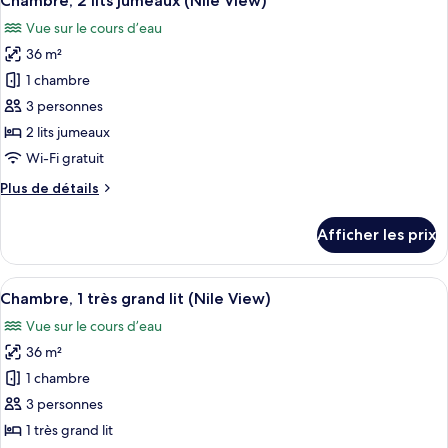
Chambre, 2 lits jumeaux (Nile View)
toutes
vue
grand
Vue sur le cours d’eau
lit,
les
sur
vue
36 m²
photos
la
sur
pour
ville
1 chambre
la
ce
ville
3 personnes
type
2 lits jumeaux
de
Wi-Fi gratuit
chambre :
Plus
Plus de détails
Chambre,
de
2
détails
Afficher les prix
lits
pour
Chambre,
jumeaux
2
Afficher
Une vue urbaine avec une rivière, des 
(Nile
10
lits
Chambre, 1 très grand lit (Nile View)
toutes
View)
jumeaux
Vue sur le cours d’eau
(Nile
les
View)
36 m²
photos
pour
1 chambre
ce
3 personnes
type
1 très grand lit