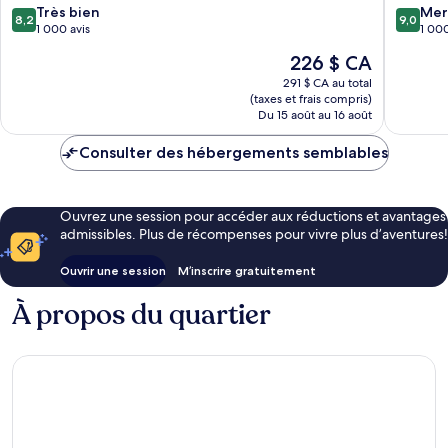
8.2
9.0
ville
Très bien
du
Mer
8,2
9,0
sur
sur
du
1 000 avis
Caire
1 000
10,
10,
Caire
Le
226 $ CA
Très
Merveill
prix
bien,
1 000 av
291 $ CA au total
est
(taxes et frais compris)
1 000 avis
de
Du 15 août au 16 août
226 $ CA
Consulter des hébergements semblables
Ouvrez une session pour accéder aux réductions et avantages
admissibles. Plus de récompenses pour vivre plus d’aventures!
Ouvrir une session
M’inscrire gratuitement
À propos du quartier