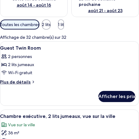
prochaine
août 14 - août 16
août 21 - août 23
Filtres
Toutes les chambres
2 lits
1 lit
disponibles
pour
Affichage de 32 chambre(s) sur 32
les
Afficher
Une chambre d’hôtel avec deux lits, un
15
Guest Twin Room
chambres
toutes
2 personnes
les
2 lits jumeaux
photos
pour
Wi-Fi gratuit
ce
Plus
Plus de détails
type
de
détails
de
Afficher les prix
pour
chambre :
Guest
Guest
Twin
Afficher
Chambre exécutive, 2 lits jumeaux, vue 
6
Twin
Room
Chambre exécutive, 2 lits jumeaux, vue sur la ville
toutes
Room
Vue sur la ville
les
36 m²
photos