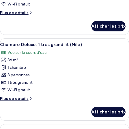
de
vue
Wi-Fi gratuit
réduite,
chambre :
sur
vue
Plus
Plus de détails
Chambre
sur
la
de
la
Deluxe,
ville
détails
ville
Afficher les prix
1
pour
Chambre
très
Deluxe,
Afficher
Une chambre d’hôtel avec un lit, un bur
grand
8
1
Chambre Deluxe, 1 très grand lit (Nile)
toutes
lit,
très
Vue sur le cours d’eau
grand
les
vue
lit,
36 m²
photos
sur
vue
pour
la
1 chambre
sur
ce
ville
la
3 personnes
ville
type
1 très grand lit
de
Wi-Fi gratuit
chambre :
Plus
Plus de détails
Chambre
de
Deluxe,
détails
Afficher les prix
1
pour
Chambre
très
Deluxe,
Afficher
Une chambre d’hôtel avec deux lits, u
grand