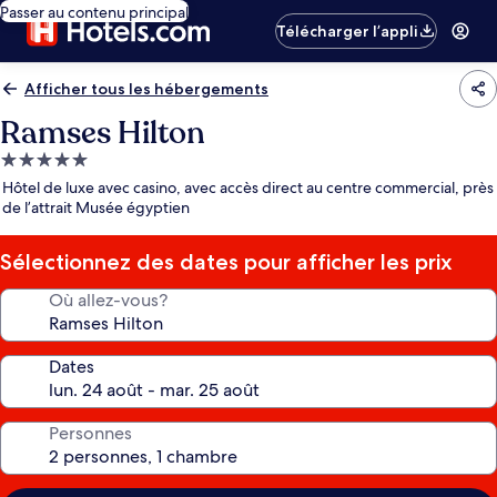
Passer au contenu principal
Télécharger l’appli
Afficher tous les hébergements
Ramses Hilton
Hébergement
5.0 étoiles
Hôtel de luxe avec casino, avec accès direct au centre commercial, près
de l’attrait Musée égyptien
Sélectionnez des dates pour afficher les prix
Où allez-vous?
Dates
Personnes