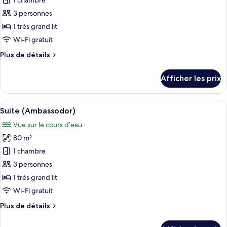
pour
(Nile
1 chambre
coin
ce
View)
(Nile
3 personnes
View)
type
1 très grand lit
de
Wi-Fi gratuit
chambre :
Plus
Plus de détails
Chambre
de
exécutive,
détails
Afficher les prix
1
pour
Chambre
très
exécutive,
Afficher
Une chambre d’hôtel avec un lit, un bur
grand
10
1
Suite (Ambassodor)
toutes
lit,
très
Vue sur le cours d’eau
grand
les
vue
lit,
80 m²
photos
sur
vue
pour
la
1 chambre
sur
ce
ville,
la
3 personnes
ville,
type
en
1 très grand lit
en
de
coin
Wi-Fi gratuit
coin
chambre :
Plus
Plus de détails
Suite
de
(Ambassodor)
détails