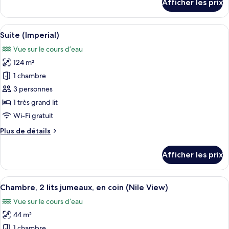
Afficher les prix
pour
Suite
(Ambassodor)
Afficher
Un espace de restauration d’hôtel avec
9
Suite (Imperial)
toutes
Vue sur le cours d’eau
les
124 m²
photos
pour
1 chambre
ce
3 personnes
type
1 très grand lit
de
Wi-Fi gratuit
chambre :
Plus
Plus de détails
Suite
de
(Imperial)
détails
Afficher les prix
pour
Suite
(Imperial)
Afficher
Une vue urbaine avec une rivière, un p
11
Chambre, 2 lits jumeaux, en coin (Nile View)
toutes
Vue sur le cours d’eau
les
44 m²
photos
pour
1 chambre