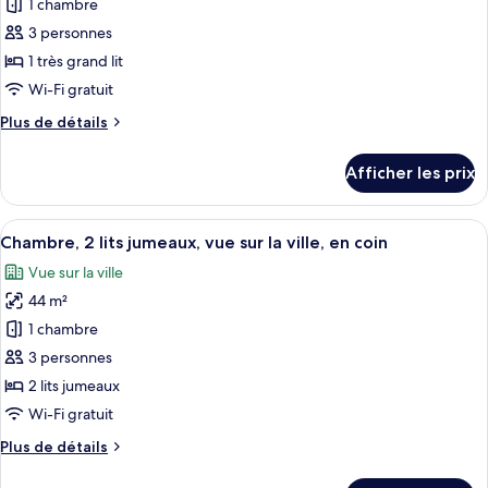
pour
1 chambre
ce
3 personnes
type
1 très grand lit
de
Wi-Fi gratuit
chambre :
Plus
Plus de détails
Chambre
de
exécutive,
détails
Afficher les prix
1
pour
Chambre
très
exécutive,
Afficher
Une chambre d’hôtel avec deux lits, un 
grand
6
1
Chambre, 2 lits jumeaux, vue sur la ville, en coin
toutes
lit,
très
Vue sur la ville
grand
les
vue
lit,
44 m²
photos
sur
vue
pour
la
1 chambre
sur
ce
ville
la
3 personnes
ville
type
2 lits jumeaux
de
Wi-Fi gratuit
chambre :
Plus
Plus de détails
Chambre,
de
2
détails