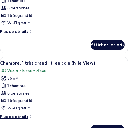
pour
ville,
1 chambre
la
ce
en
ville,
3 personnes
en
type
coin
1 très grand lit
coin
de
Wi-Fi gratuit
chambre :
Plus
Plus de détails
Suite
de
(Diwan)
détails
Afficher les prix
pour
Suite
(Diwan)
Afficher
Une vue urbaine avec une rivière, des 
10
Chambre, 1 très grand lit, en coin (Nile View)
toutes
Vue sur le cours d’eau
les
36 m²
photos
pour
1 chambre
ce
3 personnes
type
1 très grand lit
de
Wi-Fi gratuit
chambre :
Plus
Plus de détails
Chambre,
de
1
détails