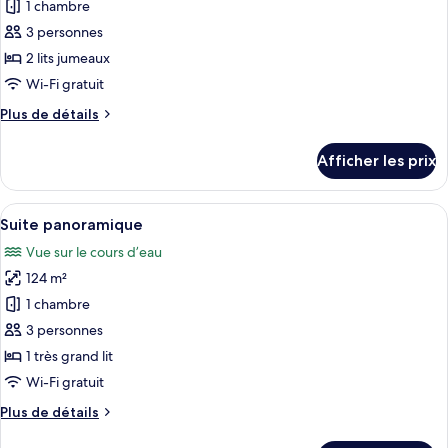
pour
1 chambre
ce
3 personnes
type
2 lits jumeaux
de
Wi-Fi gratuit
chambre :
Plus
Plus de détails
Chambre
de
exécutive,
détails
Afficher les prix
2
pour
Chambre
lits
exécutive,
Afficher
Une chambre d’hôtel moderne, dotée d’u
jumeaux,
13
2
Suite panoramique
toutes
vue
lits
Vue sur le cours d’eau
jumeaux,
les
sur
vue
124 m²
photos
la
sur
pour
ville
1 chambre
la
ce
ville
3 personnes
type
1 très grand lit
de
Wi-Fi gratuit
chambre :
Plus
Plus de détails
Suite
de
panoramique
détails