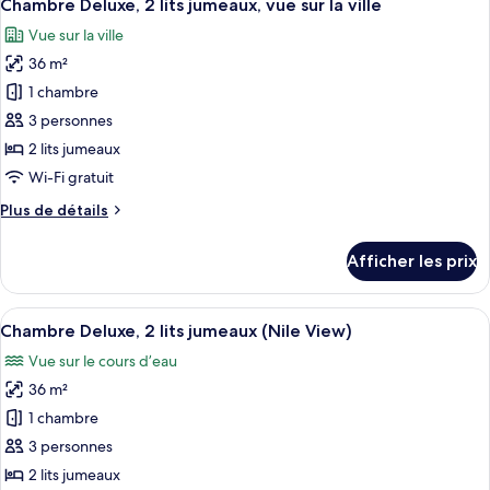
7
1
Chambre Deluxe, 2 lits jumeaux, vue sur la ville
toutes
lit
très
Vue sur la ville
grand
les
(Nile)
lit
36 m²
photos
(Nile)
pour
1 chambre
ce
3 personnes
type
2 lits jumeaux
de
Wi-Fi gratuit
chambre :
Plus
Plus de détails
Chambre
de
Deluxe,
détails
Afficher les prix
2
pour
Chambre
lits
Deluxe,
Afficher
Une chambre d’hôtel avec deux lits, u
jumeaux,
10
2
Chambre Deluxe, 2 lits jumeaux (Nile View)
toutes
vue
lits
Vue sur le cours d’eau
jumeaux,
les
sur
vue
36 m²
photos
la
sur
pour
ville
1 chambre
la
ce
ville
3 personnes
type
2 lits jumeaux