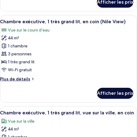
Afficher les prix
très
pour
Chambre,
grand
1
Afficher
Une vue urbaine avec une rivière, un p
lit,
9
très
Chambre exécutive, 1 très grand lit, en coin (Nile View)
toutes
en
grand
Vue sur le cours d’eau
lit,
les
coin
en
44 m²
photos
(Nile
coin
pour
View)
1 chambre
(Nile
ce
View)
3 personnes
type
1 très grand lit
de
Wi-Fi gratuit
chambre :
Plus
Plus de détails
Chambre
de
exécutive,
détails
Afficher les prix
1
pour
Chambre
très
exécutive,
Afficher
Une chambre d’hôtel avec un grand lit
grand
6
1
Chambre exécutive, 1 très grand lit, vue sur la ville, en coin
toutes
lit,
très
Vue sur la ville
grand
les
en
lit,
44 m²
photos
coin
en