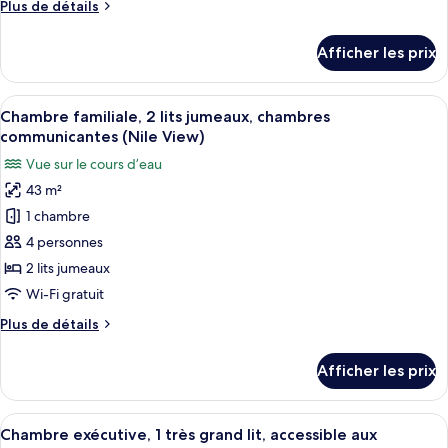
Plus
Plus de détails
familiale,
de
2
détails
Afficher les prix
pour
lits
Chambre
jumeaux,
familiale,
Afficher
Une chambre d’hôtel avec deux lits, un
chambres
9
2
Chambre familiale, 2 lits jumeaux, chambres
toutes
communicantes,
lits
communicantes (Nile View)
jumeaux,
les
vue
Vue sur le cours d’eau
chambres
photos
sur
communicantes,
43 m²
pour
la
vue
1 chambre
ce
sur
ville
la
type
4 personnes
ville
de
2 lits jumeaux
chambre :
Wi-Fi gratuit
Chambre
Plus
Plus de détails
familiale,
de
2
détails
Afficher les prix
pour
lits
Chambre
jumeaux,
familiale,
Afficher
Une chambre d’hôtel avec un grand lit,
chambres
5
2
Chambre exécutive, 1 très grand lit, accessible aux
toutes