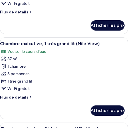
de
Wi-Fi gratuit
chambre :
Plus
Plus de détails
Chambre
de
Deluxe,
détails
Afficher les prix
2
pour
Chambre
lits
Deluxe,
Afficher
Draps en coton égyptien, literie de qu
jumeaux
9
2
Chambre exécutive, 1 très grand lit (Nile View)
toutes
(Nile
lits
Vue sur le cours d’eau
jumeaux
les
View)
(Nile
37 m²
photos
View)
pour
1 chambre
ce
3 personnes
type
1 très grand lit
de
Wi-Fi gratuit
chambre :
Plus
Plus de détails
Chambre
de
exécutive,
détails
Afficher les prix
1
pour
Chambre
très
exécutive,
Afficher
Une vue urbaine avec une rivière, un p
grand
8
1