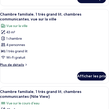
2
pour
Chambre
lits
exécutive,
Afficher
Une chambre d’hôtel avec un grand lit,
jumeaux,
8
2
Chambre familiale, 1 très grand lit, chambres
toutes
vue
lits
communicantes, vue sur la ville
jumeaux,
les
sur
Vue sur la ville
vue
photos
la
sur
43 m²
pour
ville
la
1 chambre
ce
ville
type
4 personnes
de
1 très grand lit
chambre :
Wi-Fi gratuit
Chambre
Plus
Plus de détails
familiale,
de
1
détails
Afficher les prix
pour
très
Chambre
grand
familiale,
Afficher
Une chambre d’hôtel avec un lit, un bur
lit,
10
1
Chambre familiale, 1 très grand lit, chambres
toutes
chambres
très
communicantes (Nile View)
grand
les
communicantes,
Vue sur le cours d’eau
lit,
photos
vue
chambres