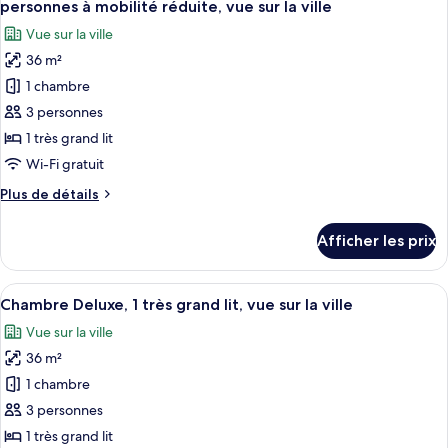
communicantes
lits
personnes à mobilité réduite, vue sur la ville
jumeaux,
les
(Nile
Vue sur la ville
chambres
photos
View)
communicantes
36 m²
pour
(Nile
1 chambre
ce
View)
type
3 personnes
de
1 très grand lit
chambre :
Wi-Fi gratuit
Chambre
Plus
Plus de détails
exécutive,
de
1
détails
Afficher les prix
pour
très
Chambre
grand
exécutive,
Afficher
Une chambre d’hôtel avec un lit, un bur
lit,
6
1
Chambre Deluxe, 1 très grand lit, vue sur la ville
toutes
accessible
très
Vue sur la ville
grand
les
aux
lit,
36 m²
photos
personnes
accessible
pour
1 chambre
à
aux
ce
personnes
mobilité
3 personnes
à
type
réduite,
1 très grand lit
mobilité