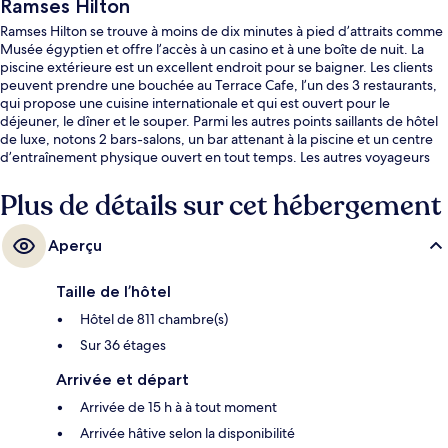
Ramses Hilton
Ramses Hilton se trouve à moins de dix minutes à pied d’attraits comme
Musée égyptien et offre l’accès à un casino et à une boîte de nuit. La
piscine extérieure est un excellent endroit pour se baigner. Les clients
peuvent prendre une bouchée au Terrace Cafe, l’un des 3 restaurants,
qui propose une cuisine internationale et qui est ouvert pour le
déjeuner, le dîner et le souper. Parmi les autres points saillants de hôtel
de luxe, notons 2 bars-salons, un bar attenant à la piscine et un centre
d’entraînement physique ouvert en tout temps. Les autres voyageurs
adorent le personnel serviable et les visites touristiques locales. Le
transport en commun se trouve à quelques minutes de marche : Station
Plus de détails sur cet hébergement
Nasser se trouve à 11 minutes et Station Masbero est à 12 minutes.
Aperçu
Taille de l’hôtel
Hôtel de 811 chambre(s)
Sur 36 étages
Arrivée et départ
Arrivée de 15 h à à tout moment
Arrivée hâtive selon la disponibilité