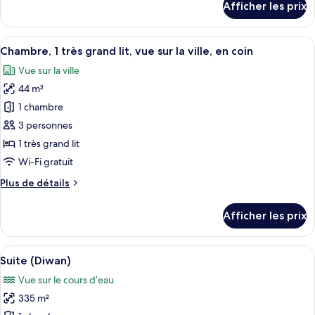
Afficher les prix
lits
pour
Chambre,
jumeaux,
2
Afficher
Chambre, 1 très grand lit, vue sur la vi
vue
6
lits
Chambre, 1 très grand lit, vue sur la ville, en coin
toutes
sur
jumeaux,
Vue sur la ville
vue
les
la
sur
44 m²
photos
ville,
la
pour
en
1 chambre
ville,
ce
coin
en
3 personnes
coin
type
1 très grand lit
de
Wi-Fi gratuit
chambre :
Plus
Plus de détails
Chambre,
de
1
détails
Afficher les prix
très
pour
Chambre,
grand
1
Afficher
Un espace repas avec une longue table
lit,
8
très
Suite (Diwan)
toutes
vue
grand
Vue sur le cours d’eau
lit,
les
sur
vue
335 m²
photos
la
sur