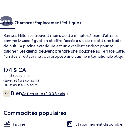
Hilton
cédent
Suivant
125+
Aperçu
Chambres
Emplacement
Politiques
Ramses Hilton se trouve à moins de dix minutes à pied d’attraits
comme Musée égyptien et offre l’accès à un casino et à une boîte
de nuit. La piscine extérieure est un excellent endroit pour se
baigner. Les clients peuvent prendre une bouchée au Terrace Cafe,
l’un des 3 restaurants, qui propose une cuisine internationale et qui
est ouvert pour le déjeuner, le dîner et le souper. Parmi les autres
points saillants de hôtel de luxe, notons 2 bars-salons, un bar
Le
174 $ CA
attenant à la piscine et un centre d’entraînement physique ouvert
prix
225 $ CA au total
en tout temps. Les autres voyageurs adorent le personnel serviable
actuel
(taxes et frais compris)
et les visites touristiques locales. Le transport en commun se trouve
Boîte de nuit
est
Du 15 août au 16 août
à quelques minutes de marche : Station Nasser se trouve
de 174 $ CA
Avis
Bien
à 11 minutes et Station Masbero est à 12 minutes.
7,6
Afficher les 1 005 avis
7,6 sur 10 –
Commodités populaires
Piscine
Stationnement disponible