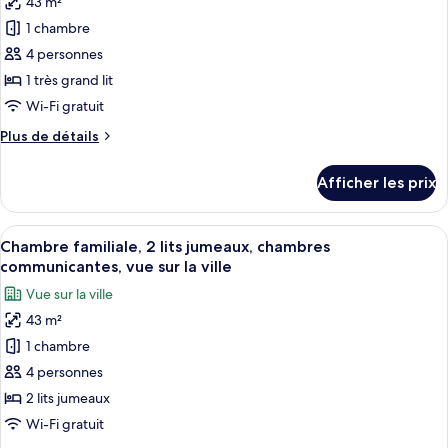
43 m²
pour
sur
communicantes,
1 chambre
ce
vue
la
sur
type
4 personnes
ville
la
de
1 très grand lit
ville
chambre :
Wi-Fi gratuit
Chambre
Plus
Plus de détails
familiale,
de
1
détails
Afficher les prix
pour
très
Chambre
grand
familiale,
Afficher
Draps en coton égyptien, literie de qu
lit,
8
1
Chambre familiale, 2 lits jumeaux, chambres
toutes
chambres
très
communicantes, vue sur la ville
grand
les
communicantes
Vue sur la ville
lit,
photos
(Nile
chambres
43 m²
pour
View)
communicantes
1 chambre
ce
(Nile
View)
type
4 personnes
de
2 lits jumeaux
chambre :
Wi-Fi gratuit
Chambre