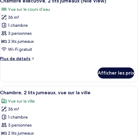
Chambre exécutive, 2 lits jumeaux (Nile View)
toutes
lit
très
Vue sur le cours d’eau
grand
les
(Nile
lit
36 m²
photos
View)
(Nile
pour
1 chambre
View)
ce
3 personnes
type
2 lits jumeaux
de
Wi-Fi gratuit
chambre :
Plus
Plus de détails
Chambre
de
exécutive,
détails
Afficher les prix
2
pour
Chambre
lits
exécutive,
Afficher
Un balcon avec vue sur la ville, offr
jumeaux
9
2
Chambre, 2 lits jumeaux, vue sur la ville
toutes
(Nile
lits
Vue sur la ville
jumeaux
les
View)
(Nile
36 m²
photos
View)
pour
1 chambre
ce
3 personnes
type
2 lits jumeaux