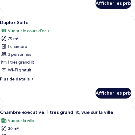
Afficher les prix
pour
Suite
panoramique
Afficher
Une salle de bain moderne avec une do
11
Duplex Suite
toutes
Vue sur le cours d’eau
les
79 m²
photos
pour
1 chambre
ce
3 personnes
type
1 très grand lit
de
Wi-Fi gratuit
chambre :
Plus
Plus de détails
Duplex
de
Suite
détails
Afficher les prix
pour
Duplex
Suite
Afficher
Chambre exécutive, 1 très grand lit, vue
6
Chambre exécutive, 1 très grand lit, vue sur la ville
toutes
Vue sur la ville
les
36 m²
photos