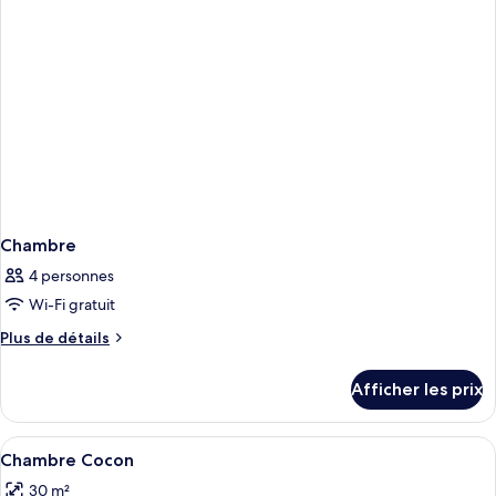
Chambre
4 personnes
Wi-Fi gratuit
Plus
Plus de détails
de
détails
Afficher les prix
pour
Chambre
Afficher
Literie de qualité, minibar, coffre-for
3
Chambre Cocon
toutes
30 m²