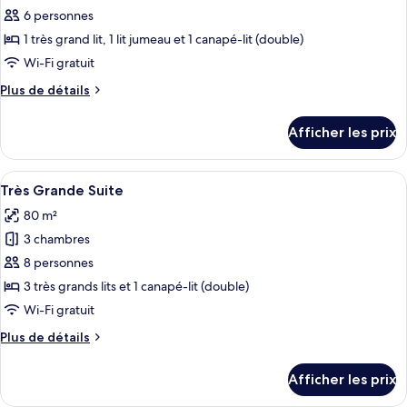
pour
6 personnes
ce
1 très grand lit, 1 lit jumeau et 1 canapé-lit (double)
type
Wi-Fi gratuit
de
Plus
Plus de détails
chambre :
de
Suite
détails
Afficher les prix
pour
supérieure
Suite
(Large)
supérieure
Afficher
Une chambre d’hôtel avec une tête de l
6
(Large)
Très Grande Suite
toutes
80 m²
les
3 chambres
photos
pour
8 personnes
ce
3 très grands lits et 1 canapé-lit (double)
type
Wi-Fi gratuit
de
Plus
Plus de détails
chambre :
de
Très
détails
Afficher les prix
pour
Grande
Très