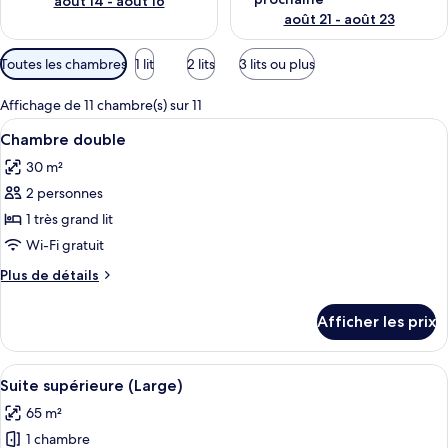
août 14 - août 16
août 21 - août 23
Filtres
Toutes les chambres
1 lit
2 lits
3 lits ou plus
disponibles
pour
Affichage de 11 chambre(s) sur 11
les
Afficher
Une chambre d’hôtel moderne dotée d’un 
4
Chambre double
chambres
toutes
30 m²
les
2 personnes
photos
pour
1 très grand lit
ce
Wi-Fi gratuit
type
Plus
Plus de détails
de
de
chambre :
détails
Afficher les prix
pour
Chambre
Chambre
double
double
Afficher
Une chambre avec un mur en bois, un li
4
Suite supérieure (Large)
toutes
65 m²
les
1 chambre
photos