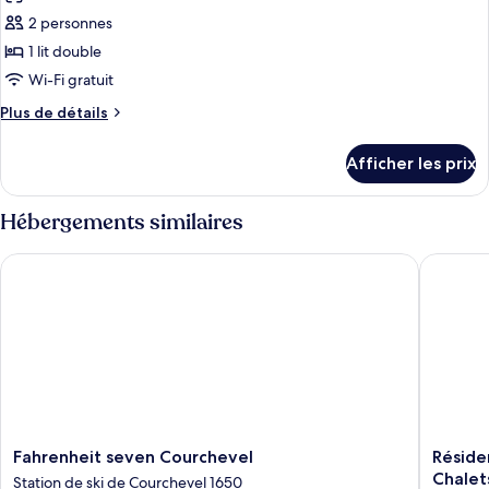
les
2 personnes
photos
pour
1 lit double
ce
Wi-Fi gratuit
type
Plus
Plus de détails
de
de
chambre :
détails
Afficher les prix
pour
Chambre
Chambre
Cocon
Cocon
Hébergements similaires
Fahrenheit seven Courchevel
Résidenc
Fahrenheit
Résiden
Fahrenheit seven Courchevel
Réside
seven
Pierre
Chalet
Station de ski de Courchevel 1650