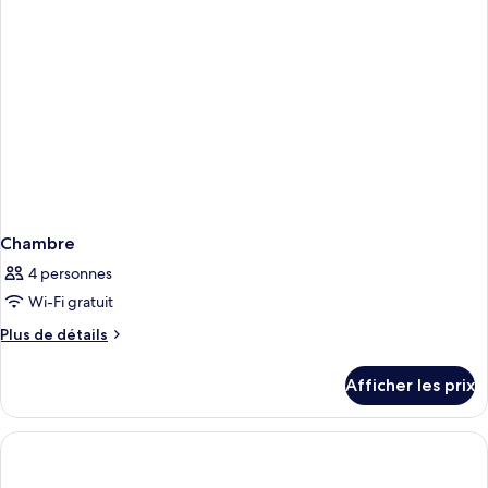
Chambre
4 personnes
Wi-Fi gratuit
Plus
Plus de détails
de
détails
Afficher les prix
pour
Chambre