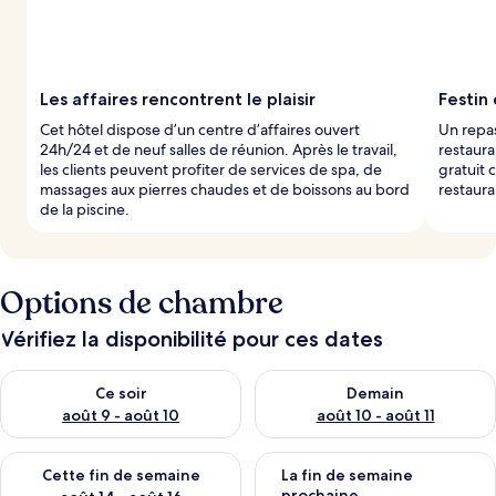
Les affaires rencontrent le plaisir
Festin 
Cet hôtel dispose d’un centre d’affaires ouvert
Un repas
24h/24 et de neuf salles de réunion. Après le travail,
restaura
les clients peuvent profiter de services de spa, de
gratuit
massages aux pierres chaudes et de boissons au bord
restaura
de la piscine.
Options de chambre
Vérifiez la disponibilité pour ces dates
Vérifier la disponibilité pour ce soir août 9 - août 10
Vérifier la disponibilité pour 
Ce soir
Demain
août 9 - août 10
août 10 - août 11
Vérifier la disponibilité pour cette fin de semaine août 14 - aoû
Vérifier la disponibilité pour 
Cette fin de semaine
La fin de semaine
prochaine