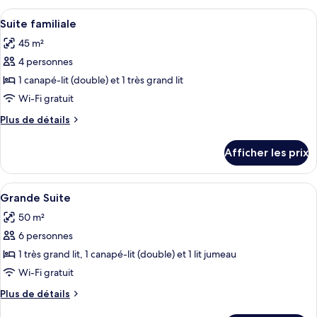
Suite
Grande
Afficher
Une chambre d’hôtel avec une porte cou
4
Suite
Suite familiale
toutes
45 m²
les
4 personnes
photos
pour
1 canapé-lit (double) et 1 très grand lit
ce
Wi-Fi gratuit
type
Plus
Plus de détails
de
de
chambre :
détails
Afficher les prix
pour
Suite
Suite
familiale
familiale
Afficher
Une chambre à coucher avec une tête de
4
Grande Suite
toutes
50 m²
les
6 personnes
photos
pour
1 très grand lit, 1 canapé-lit (double) et 1 lit jumeau
ce
Wi-Fi gratuit
type
Plus
Plus de détails
de
de