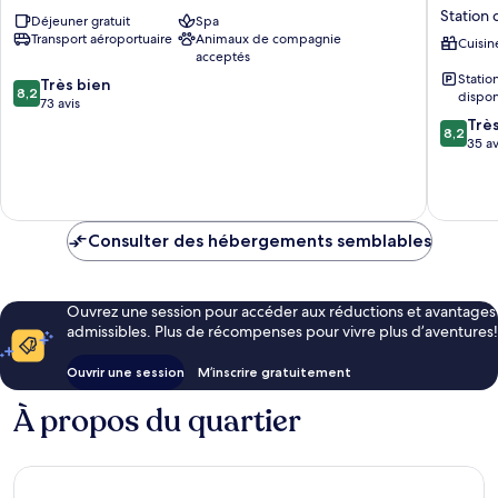
Courchevel
&
Station 
Déjeuner gratuit
Spa
Station
Vacance
Transport aéroportuaire
Animaux de compagnie
de
Premiu
Cuisin
acceptés
ski
Les
Stati
8.2
de
Très bien
Chalets
8,2
dispon
sur
Courchevel
73 avis
du
10,
8.2
1650
Forum
Trè
8,2
Très
sur
Station
35 av
bien,
10,
de
73 avis
Très
ski
bien,
de
35 avis
Courche
Consulter des hébergements semblables
1850
Ouvrez une session pour accéder aux réductions et avantages
admissibles. Plus de récompenses pour vivre plus d’aventures!
Ouvrir une session
M’inscrire gratuitement
À propos du quartier