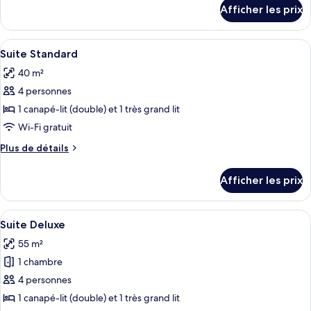
chambre :
détails
Afficher les prix
pour
Grande
Grande
Suite
Suite
Afficher
Une chambre d’hôtel moderne avec un m
4
Suite Standard
toutes
40 m²
les
4 personnes
photos
pour
1 canapé-lit (double) et 1 très grand lit
ce
Wi-Fi gratuit
type
Plus
Plus de détails
de
de
chambre :
détails
Afficher les prix
pour
Suite
Suite
Standard
Standard
Afficher
Un lit bien fait, recouvert d’une couvre
4
Suite Deluxe
toutes
55 m²
les
1 chambre
photos
pour
4 personnes
ce
1 canapé-lit (double) et 1 très grand lit