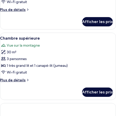
type
Wi-Fi gratuit
de
Plus
Plus de détails
chambre :
de
Suite
détails
Afficher les prix
pour
Deluxe
Suite
Deluxe
Afficher
Une chambre d’hôtel avec un grand lit,
5
Chambre supérieure
toutes
Vue sur la montagne
les
30 m²
photos
pour
3 personnes
ce
1 très grand lit et 1 canapé-lit (jumeau)
type
Wi-Fi gratuit
de
Plus
Plus de détails
chambre :
de
Chambre
détails
Afficher les prix
pour
supérieure
Chambre
supérieure