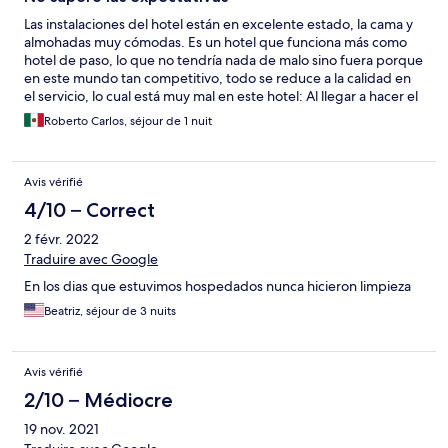
Las instalaciones del hotel están en excelente estado, la cama y
almohadas muy cómodas. Es un hotel que funciona más como
hotel de paso, lo que no tendría nada de malo sino fuera porque
en este mundo tan competitivo, todo se reduce a la calidad en
el servicio, lo cual está muy mal en este hotel: Al llegar a hacer el
Check In, ya había unas personas esperando en la recepción
Roberto Carlos, séjour de 1 nuit
(ignoro çuanto tiempo llevaban esperando), pero no había nadie
atendiendo la recepción. Estuvimos esperando por al menos 15
minutos antes de que alguien llegara para ocuparse de la
Avis vérifié
recepción, cabe mencionar que para ese momento ya se había
juntado más gente queriendo hacer check out y check in.
4/10 – Correct
Tardamos alrededor de otros cinco minutos para pasar a
2 févr. 2022
registrarnos. Cuando al fin nos registraron, la señorita de
mostrador fue muy poco amable e incluso pareció molestarse
Traduire avec Google
por tener que buscar nuestro número de reserva. Todo el
En los dias que estuvimos hospedados nunca hicieron limpieza
proceso lo realizó de mala gana. Al siguiente día alrededor de las
08:00 hrs. Se comenzó a escuchar mucho ruido que al parecer
Beatriz, séjour de 3 nuits
era realizado por personal de camaristas, pues se escuchaba
movimiento como cuando realizan la limpieza en alguna
habitación, pero con música a suficiente volumen para traspasar
Avis vérifié
las paredes y en adición se escuchaba que alguna señorita canta
2/10 – Médiocre
a, lo que interrumpió nuestro descanso (no obvio mencionar
que nuestra habitación (301) está junto a lo que parece ser un
19 nov. 2021
cuarto de servicio, que es probablemente de dónde provenía el