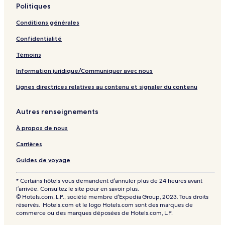
l
Politiques
a
p
Conditions générales
a
g
Confidentialité
e
Témoins
Information juridique/Communiquer avec nous
Lignes directrices relatives au contenu et signaler du contenu
Autres renseignements
À propos de nous
Carrières
Guides de voyage
* Certains hôtels vous demandent d’annuler plus de 24 heures avant
l’arrivée. Consultez le site pour en savoir plus.
© Hotels.com, L.P., société membre d’Expedia Group, 2023. Tous droits
réservés. Hotels.com et le logo Hotels.com sont des marques de
commerce ou des marques déposées de Hotels.com, L.P.