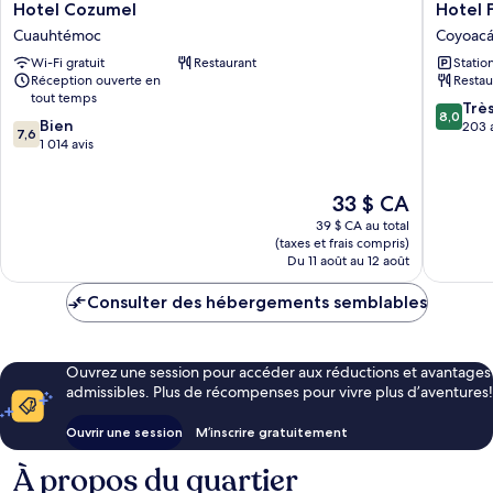
Hotel
Hotel
Hotel Cozumel
Hotel F
Cozumel
Finisterr
Cuauhtémoc
Coyoac
Cuauhtémoc
Coyoac
Wi-Fi gratuit
Restaurant
Statio
Réception ouverte en
Restau
tout temps
8.0
Trè
8,0
7.6
Bien
sur
203 
7,6
sur
1 014 avis
10,
10,
Très
Bien,
bien,
Le
33 $ CA
1 014 avis
203 avis
prix
39 $ CA au total
est
(taxes et frais compris)
de
Du 11 août au 12 août
33 $ CA
Consulter des hébergements semblables
Ouvrez une session pour accéder aux réductions et avantages
admissibles. Plus de récompenses pour vivre plus d’aventures!
Ouvrir une session
M’inscrire gratuitement
À propos du quartier