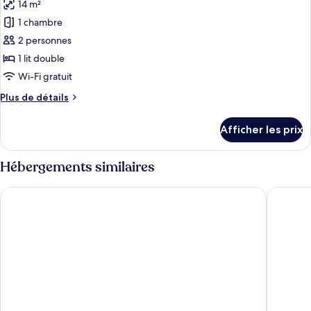
14 m²
les
1 chambre
photos
pour
2 personnes
ce
1 lit double
type
Wi-Fi gratuit
de
Plus
Plus de détails
chambre :
de
Chambre
détails
Afficher les prix
pour
Standard
Chambre
double,
Standard
Hébergements similaires
1
double,
lit
1
Hotel Cozumel
Hotel Fin
lit
double
double