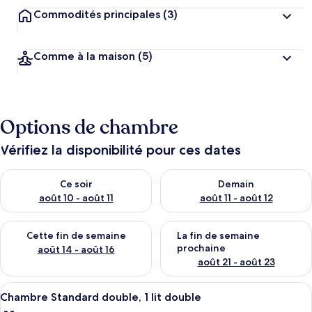
Commodités principales
(3)
Comme à la maison
(5)
Options de chambre
Vérifiez la disponibilité pour ces dates
Vérifier la disponibilité pour ce soir août 10 - août 11
Vérifier la disponibilité pour 
Ce soir
Demain
août 10 - août 11
août 11 - août 12
Vérifier la disponibilité pour cette fin de semaine août 14 - aoû
Vérifier la disponibilité pour 
Cette fin de semaine
La fin de semaine
prochaine
août 14 - août 16
août 21 - août 23
Afficher
Chambre Standard double, 1 lit double 
6
Chambre Standard double, 1 lit double
toutes