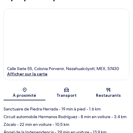
Calle Siete 55, Colonia Porvenir, Nezahualcóyotl, MEX, 57430
Afficher sur la carte
Carte
À proximité
Transport
Restaurants
Sanctuaire de Piedra Herrada
- 19 min à pied
- 1.6 km
Circuit automobile Hermanos Rodríguez
- 8 min en voiture
- 3.4 km
Zócalo
- 22 min en voiture
- 10.5 km
Ángel de la Independencia
- 29 min en voiture
- 13.9 km