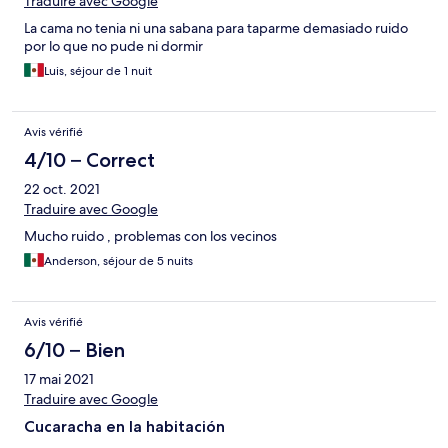
Traduire avec Google
ruido. Por favor capaciten mejor al personal
La cama no tenia ni una sabana para taparme demasiado ruido
por lo que no pude ni dormir
Luis, séjour de 1 nuit
Avis vérifié
4/10 – Correct
22 oct. 2021
Traduire avec Google
Mucho ruido , problemas con los vecinos
Anderson, séjour de 5 nuits
Avis vérifié
6/10 – Bien
17 mai 2021
Traduire avec Google
Cucaracha en la habitación