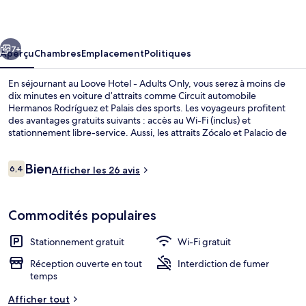
Hotel
-
cédent
Suivant
Adults
7+
Aperçu
Chambres
Emplacement
Politiques
Only
En séjournant au Loove Hotel - Adults Only, vous serez à moins de
dix minutes en voiture d’attraits comme Circuit automobile
Hermanos Rodríguez et Palais des sports. Les voyageurs profitent
des avantages gratuits suivants : accès au Wi-Fi (inclus) et
stationnement libre-service. Aussi, les attraits Zócalo et Palacio de
Bellas Artes se trouvent à courte distance en voiture.
Avis
Bien
6,4
Afficher les 26 avis
6,4 sur 10 –
Réception
Commodités populaires
Stationnement gratuit
Wi-Fi gratuit
Réception ouverte en tout
Interdiction de fumer
temps
Afficher tout