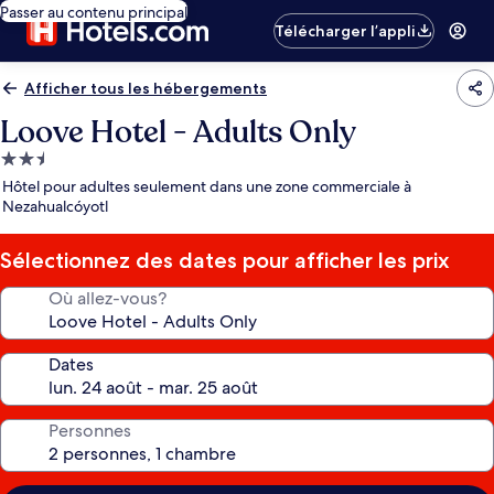
Passer au contenu principal
Télécharger l’appli
Afficher tous les hébergements
Loove Hotel - Adults Only
Hébergement
2.5 étoiles
Hôtel pour adultes seulement dans une zone commerciale à
Nezahualcóyotl
Sélectionnez des dates pour afficher les prix
Où allez-vous?
Dates
Personnes