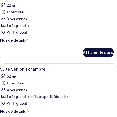
toutes
chambre
22 m²
les
1 chambre
photos
pour
3 personnes
ce
1 très grand lit
type
Wi-Fi gratuit
de
Plus
Plus de détails
chambre :
de
Chambre,
détails
Afficher les prix
pour
1
Chambre,
très
1
Afficher
Une chambre d’hôtel moderne avec un c
grand
6
très
Suite Sénior, 1 chambre
toutes
lit
grand
52 m²
lit
les
1 chambre
photos
pour
4 personnes
ce
1 très grand lit et 1 canapé-lit (double)
type
Wi-Fi gratuit
de
Plus
Plus de détails
chambre :
de