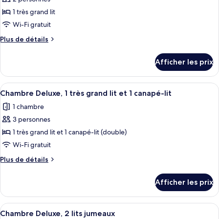
photos
et
et
pour
1 très grand lit
1
1
ce
canapé-
canapé-
Wi-Fi gratuit
lit
type
lit
Plus
Plus de détails
de
de
chambre :
détails
Afficher les prix
pour
Chambre
Chambre
Deluxe,
Deluxe,
Afficher
Literie de qualité, minibar, coffre-fort
1
10
1
Chambre Deluxe, 1 très grand lit et 1 canapé-lit
toutes
très
très
1 chambre
grand
les
grand
lit
3 personnes
photos
lit
pour
1 très grand lit et 1 canapé-lit (double)
ce
Wi-Fi gratuit
type
Plus
Plus de détails
de
de
chambre :
détails
Afficher les prix
pour
Chambre
Chambre
Deluxe,
Deluxe,
Afficher
Literie de qualité, minibar, coffre-fort
1
8
1
Chambre Deluxe, 2 lits jumeaux