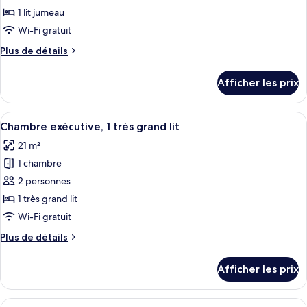
ce
1 lit jumeau
type
Wi-Fi gratuit
de
Plus
Plus de détails
chambre :
de
Urban,
détails
Afficher les prix
pour
Chambre,
Urban,
1
Chambre,
Afficher
Une chambre d’hôtel avec un grand lit, 
lit
4
1
Chambre exécutive, 1 très grand lit
toutes
jumeau
lit
21 m²
jumeau
les
1 chambre
photos
pour
2 personnes
ce
1 très grand lit
type
Wi-Fi gratuit
de
Plus
Plus de détails
chambre :
de
Chambre
détails
Afficher les prix
pour
exécutive,
Chambre
1
exécutive,
Afficher
Une chambre d’hôtel avec deux lits, une