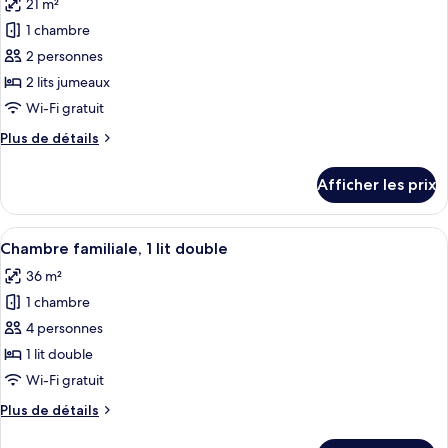
21 m²
lit
les
1 chambre
photos
pour
2 personnes
ce
2 lits jumeaux
type
Wi-Fi gratuit
de
Plus
Plus de détails
chambre :
de
Urban,
détails
Afficher les prix
pour
Chambre,
Urban,
2
Chambre,
Afficher
Une chambre d’hôtel moderne avec un g
lits
7
2
Chambre familiale, 1 lit double
toutes
jumeaux
lits
36 m²
jumeaux
les
1 chambre
photos
pour
4 personnes
ce
1 lit double
type
Wi-Fi gratuit
de
Plus
Plus de détails
chambre :
de
Chambre
détails