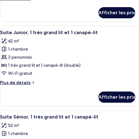
chambre :
de
Chambre
détails
Afficher les prix
pour
exécutive,
Chambre
1
exécutive,
Afficher
Une chambre d’hôtel avec un grand lit, u
très
5
1
Suite Junior, 1 très grand lit et 1 canapé-lit
toutes
grand
très
42 m²
grand
les
lit
lit
1 chambre
photos
et
et
pour
3 personnes
1
1
ce
canapé-
canapé-
1 très grand lit et 1 canapé-lit (double)
lit
type
lit
Wi-Fi gratuit
de
Plus
Plus de détails
chambre :
de
Suite
détails
Afficher les prix
pour
Junior,
Suite
1
Junior,
Afficher
Une chambre d’hôtel avec un canapé, de
très
8
1
Suite Sénior, 1 très grand lit et 1 canapé-lit
toutes
grand
très
52 m²
grand
les
lit
lit
1 chambre
photos
et
et