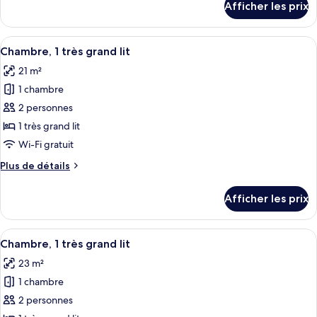
Afficher les prix
pour
familiale,
Chambre
1
familiale,
Afficher
Une chambre d’hôtel moderne avec un g
lit
8
1
Chambre, 1 très grand lit
toutes
double
lit
21 m²
double
les
1 chambre
photos
pour
2 personnes
ce
1 très grand lit
type
Wi-Fi gratuit
de
Plus
Plus de détails
chambre :
de
Chambre,
détails
Afficher les prix
pour
1
Chambre,
très
1
Afficher
Une chambre d’hôtel moderne avec un 
grand
14
très
Chambre, 1 très grand lit
toutes
lit
grand
23 m²
lit
les
1 chambre
photos
pour
2 personnes