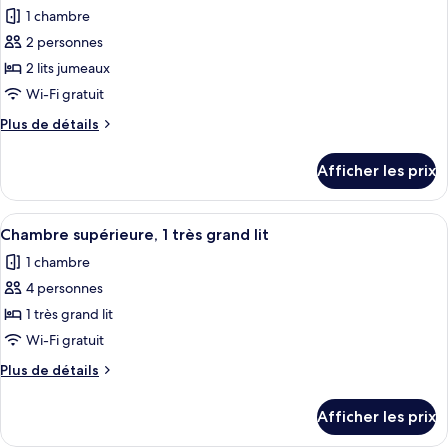
toutes
très
très
1 chambre
grand
les
grand
lit
2 personnes
photos
lit
et
pour
2 lits jumeaux
et
1
ce
canapé-
Wi-Fi gratuit
1
lit
type
canapé-
Plus
Plus de détails
de
de
lit
chambre :
détails
Afficher les prix
pour
Chambre
Chambre
Deluxe,
Deluxe,
Afficher
Chambre supérieure, 1 très grand lit | L
2
5
2
Chambre supérieure, 1 très grand lit
toutes
lits
lits
1 chambre
jumeaux
les
jumeaux
4 personnes
photos
pour
1 très grand lit
ce
Wi-Fi gratuit
type
Plus
Plus de détails
de
de
chambre :
détails
Afficher les prix
pour
Chambre
Chambre