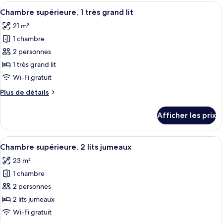
exécutive,
Afficher
Literie de qualité, minibar, coffre-fort
très
9
1
Chambre supérieure, 1 très grand lit
toutes
grand
très
21 m²
grand
les
lit
lit
1 chambre
photos
pour
2 personnes
ce
1 très grand lit
type
Wi-Fi gratuit
de
Plus
Plus de détails
chambre :
de
Chambre
détails
Afficher les prix
pour
supérieure,
Chambre
1
supérieure,
Afficher
Une chambre d’hôtel avec deux lits, une 
très
7
1
Chambre supérieure, 2 lits jumeaux
toutes
grand
très
23 m²
grand
les
lit
lit
1 chambre
photos
pour
2 personnes
ce
2 lits jumeaux
type
Wi-Fi gratuit
de