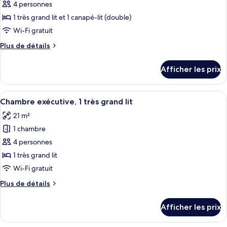
pour
4 personnes
1
1
ce
canapé-
canapé-
1 très grand lit et 1 canapé-lit (double)
lit
type
lit
Wi-Fi gratuit
de
Plus
Plus de détails
chambre :
de
Suite
détails
Afficher les prix
pour
Sénior,
Suite
1
Sénior,
Afficher
Une chambre d’hôtel avec un grand lit, 
très
4
1
Chambre exécutive, 1 très grand lit
toutes
grand
très
21 m²
grand
les
lit
lit
1 chambre
photos
et
et
pour
4 personnes
1
1
ce
canapé-
canapé-
1 très grand lit
lit
type
lit
Wi-Fi gratuit
de
Plus
Plus de détails
chambre :
de
Chambre
détails
Afficher les prix
pour
exécutive,
Chambre
1