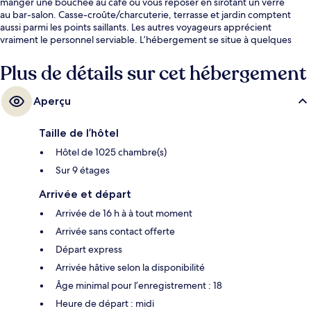
manger une bouchée au café ou vous reposer en sirotant un verre
au bar-salon. Casse-croûte/charcuterie, terrasse et jardin comptent
aussi parmi les points saillants. Les autres voyageurs apprécient
vraiment le personnel serviable. L’hébergement se situe à quelques
minutes de marche du transport en commun : Gare de Neuilly - Porte
Maillot se trouve à 3 minutes et Arrêt de tram Anny Flore est
Plus de détails sur cet hébergement
à 3 minutes.
Aperçu
Taille de l’hôtel
Hôtel de 1025 chambre(s)
Sur 9 étages
Arrivée et départ
Arrivée de 16 h à à tout moment
Arrivée sans contact offerte
Départ express
Arrivée hâtive selon la disponibilité
Âge minimal pour l’enregistrement : 18
Heure de départ : midi