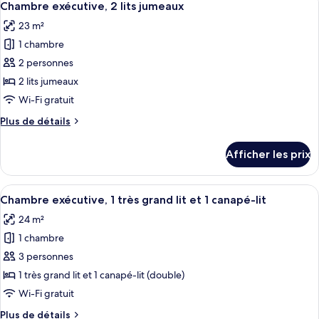
très
4
1
Chambre exécutive, 2 lits jumeaux
toutes
grand
très
23 m²
grand
les
lit
lit
1 chambre
photos
pour
2 personnes
ce
2 lits jumeaux
type
Wi-Fi gratuit
de
Plus
Plus de détails
chambre :
de
Chambre
détails
Afficher les prix
pour
exécutive,
Chambre
2
exécutive,
Afficher
Une chambre d’hôtel avec un grand lit,
lits
4
2
Chambre exécutive, 1 très grand lit et 1 canapé-lit
toutes
jumeaux
lits
24 m²
jumeaux
les
1 chambre
photos
pour
3 personnes
ce
1 très grand lit et 1 canapé-lit (double)
type
Wi-Fi gratuit
de
Plus
Plus de détails