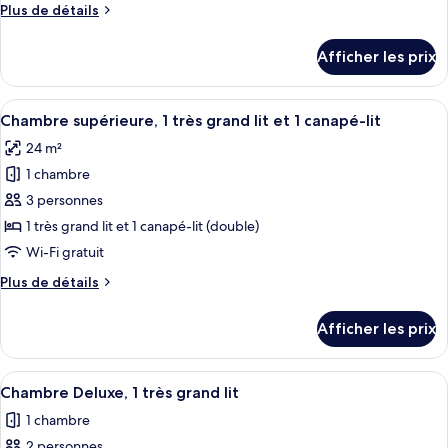
Plus
Plus de détails
chambre :
de
Chambre
détails
Afficher les prix
pour
supérieure,
Chambre
2
supérieure,
Afficher
Une chambre d’hôtel avec un grand lit,
lits
8
2
Chambre supérieure, 1 très grand lit et 1 canapé-lit
toutes
jumeaux
lits
24 m²
jumeaux
les
1 chambre
photos
pour
3 personnes
ce
1 très grand lit et 1 canapé-lit (double)
type
Wi-Fi gratuit
de
Plus
Plus de détails
chambre :
de
Chambre
détails
Afficher les prix
pour
supérieure,
Chambre
1
supérieure,
Afficher
Chambre Deluxe, 1 très grand lit | Liter
très
11
1
Chambre Deluxe, 1 très grand lit
toutes
grand
très
1 chambre
grand
les
lit
lit
2 personnes