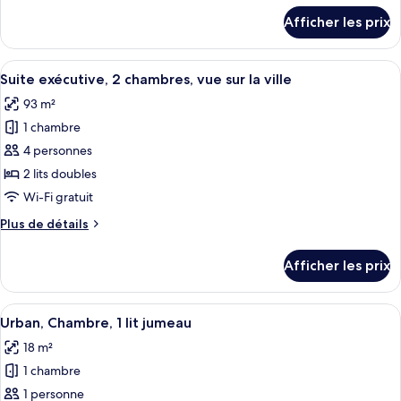
Suite
détails
Afficher les prix
pour
Sénior,
Suite
1
Sénior,
Afficher
Suite exécutive, 2 chambres, vue sur la 
chambre
14
1
Suite exécutive, 2 chambres, vue sur la ville
toutes
chambre
93 m²
les
1 chambre
photos
pour
4 personnes
ce
2 lits doubles
type
Wi-Fi gratuit
de
Plus
Plus de détails
chambre :
de
Suite
détails
Afficher les prix
pour
exécutive,
Suite
2
exécutive,
Afficher
Une chambre d’hôtel avec un lit, un 
chambres,
7
2
Urban, Chambre, 1 lit jumeau
toutes
vue
chambres,
18 m²
vue
les
sur
sur
1 chambre
photos
la
la
pour
1 personne
ville
ville