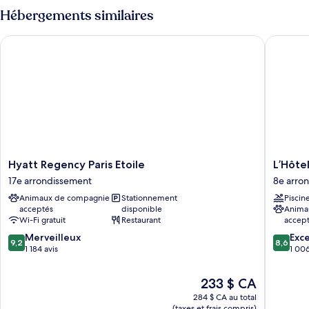
supérieure,
supérieure,
Hébergements similaires
1
1
très
très
Hyatt Regency Paris Etoile
L’Hôtel 
grand
grand
lit
lit
Hyatt
L’Hôtel
Hyatt Regency Paris Etoile
L’Hôtel
Regency
du
17e arrondissement
8e arro
Paris
Collecti
Animaux de compagnie
Stationnement
Piscin
Etoile
Paris
acceptés
disponible
Anima
17e
8e
Wi-Fi gratuit
Restaurant
accep
arrondissement
arrondi
9.2
8.6
Merveilleux
Exce
9,2
8,6
sur
sur
1 184 avis
1 006
10,
10,
Merveilleux,
Excellen
Le
233 $ CA
1 184 avis
1 006 av
prix
284 $ CA au total
est
(taxes et frais compris)