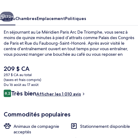
Méridien
Paris
cédent
Suivant
Arc
172+
Aperçu
Chambres
Emplacement
Politiques
De
En séjournant au Le Méridien Paris Arc De Triomphe, vous serez à
Triomphe
moins de quinze minutes à pied d’attraits comme Palais des Congrès
de Paris et Rue du Faubourg-Saint-Honoré. Après avoir visité le
centre d’entraînement ouvert en tout temps pour vous entraîner,
vous pouvez manger une bouchée au café ou vous reposer en
sirotant un verre au bar-salon. Casse-croûte/charcuterie, terrasse et
jardin comptent aussi parmi les points saillants. Les autres voyageurs
Le
209 $ CA
apprécient vraiment le personnel serviable. L’hébergement se situe
prix
257 $ CA au total
à quelques minutes de marche du transport en commun : Gare de
actuel
(taxes et frais compris)
Neuilly - Porte Maillot se trouve à 3 minutes et Arrêt de tram Anny
Restaurant
est
Du 16 août au 17 août
Flore est à 3 minutes.
de 209 $ CA
Avis
Très bien
8,2
Afficher les 1 010 avis
8,2 sur 10 –
Commodités populaires
Animaux de compagnie
Stationnement disponible
acceptés