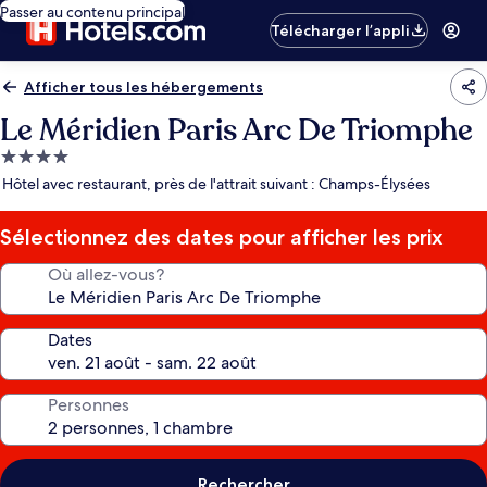
Passer au contenu principal
Télécharger l’appli
Afficher tous les hébergements
Le Méridien Paris Arc De Triomphe
Hébergement
4.0 étoiles
Hôtel avec restaurant, près de l'attrait suivant : Champs-Élysées
Sélectionnez des dates pour afficher les prix
Où allez-vous?
Dates
Personnes
Rechercher