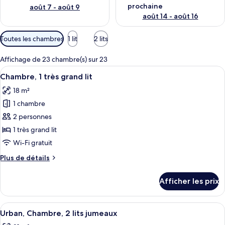
prochaine
août 7 - août 9
août 14 - août 16
Filtres
Toutes les chambres
1 lit
2 lits
disponibles
pour
Affichage de 23 chambre(s) sur 23
les
Afficher
Une chambre d’hôtel moderne avec un 
10
Chambre, 1 très grand lit
chambres
toutes
18 m²
les
1 chambre
photos
pour
2 personnes
ce
1 très grand lit
type
Wi-Fi gratuit
de
Plus
Plus de détails
chambre :
de
Chambre,
détails
Afficher les prix
pour
1
Chambre,
très
1
Afficher
Une chambre d’hôtel avec deux lits, u
grand
10
très
Urban, Chambre, 2 lits jumeaux
toutes
lit
grand