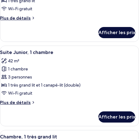
ce
1 très grand lit
type
Wi-Fi gratuit
de
Plus
Plus de détails
chambre :
de
Chambre,
détails
Afficher les prix
pour
1
Chambre,
très
1
Afficher
Une chambre d’hôtel moderne avec un c
grand
8
très
Suite Junior, 1 chambre
toutes
lit
grand
42 m²
lit
les
1 chambre
photos
pour
3 personnes
ce
1 très grand lit et 1 canapé-lit (double)
type
Wi-Fi gratuit
de
Plus
Plus de détails
chambre :
de
Suite
détails
Afficher les prix
pour
Junior,
Suite
1
Junior,
Afficher
Une chambre d’hôtel moderne avec un g
chambre
7
1
Chambre, 1 très grand lit