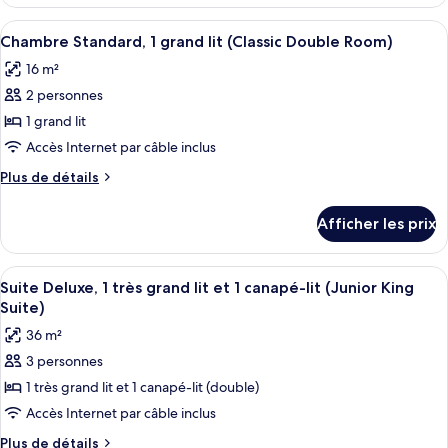
Chambre
Afficher
Une chambre d’hôtel avec un grand lit,
13
Chambre Standard, 1 grand lit (Classic Double Room)
toutes
16 m²
les
2 personnes
photos
pour
1 grand lit
ce
Accès Internet par câble inclus
type
Plus
Plus de détails
de
de
chambre :
détails
Afficher les prix
pour
Chambre
Chambre
Standard,
Standard,
Afficher
Une chambre d’hôtel avec un lit, une té
1
15
1
Suite Deluxe, 1 très grand lit et 1 canapé-lit (Junior King
toutes
grand
grand
Suite)
lit
les
lit
36 m²
(Classic
photos
(Classic
Double
3 personnes
pour
Double
Room)
1 très grand lit et 1 canapé-lit (double)
ce
Room)
type
Accès Internet par câble inclus
de
Plus
Plus de détails