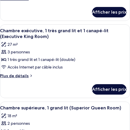
chambre :
de
détails
Suite
Afficher les prix
pour
Deluxe,
Suite
1
Deluxe,
Afficher
Une chambre d’hôtel avec un grand lit,
11
très
1
Chambre exécutive, 1 très grand lit et 1 canapé-lit
toutes
très
grand
(Executive King Room)
grand
les
lit
27 m²
lit
photos
et
et
3 personnes
pour
1
1
1 très grand lit et 1 canapé-lit (double)
ce
canapé-
canapé-
lit
type
Accès Internet par câble inclus
lit
(Junior
de
Plus
Plus de détails
(Junior
King
chambre :
de
Suite)
King
détails
Chambre
Afficher les prix
Suite)
pour
exécutive,
Chambre
1
exécutive,
Afficher
Une chambre d’hôtel avec un grand lit, 
9
très
1
Chambre supérieure, 1 grand lit (Superior Queen Room)
toutes
très
grand
18 m²
grand
les
lit
lit
2 personnes
photos
et
et