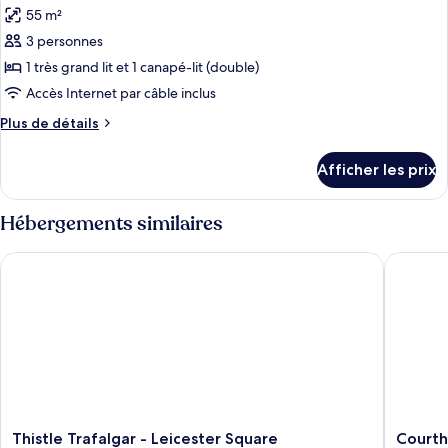
les
jumeaux
55 m²
(Superior
photos
(Superior
Twin
3 personnes
pour
Twin
Room)
1 très grand lit et 1 canapé-lit (double)
ce
Room)
type
Accès Internet par câble inclus
de
Plus
Plus de détails
chambre :
de
détails
Appartement
Afficher les prix
pour
Penthouse
Appartement
exécutif,
Penthouse
Hébergements similaires
1
exécutif,
1
très
Thistle Trafalgar - Leicester Square
Courtho
très
grand
grand
lit
lit
et
et
1
1
canapé-
canapé-
lit
lit
(Penthouse
King
(Penthouse
Suite)
Thistle
Courtho
King
Thistle Trafalgar - Leicester Square
Courth