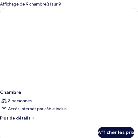
pour
Affichage de 9 chambre(s) sur 9
les
chambres
Chambre
3 personnes
Accès Internet par câble inclus
Plus
Plus de détails
de
détails
Afficher les prix
pour