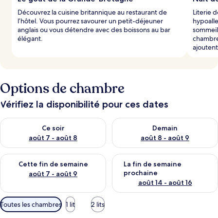
Découvrez la cuisine britannique au restaurant de
Literie 
l’hôtel. Vous pourrez savourer un petit-déjeuner
hypoalle
anglais ou vous détendre avec des boissons au bar
sommeil 
élégant.
chambre 
ajoutent
Options de chambre
Vérifiez la disponibilité pour ces dates
Vérifier la disponibilité pour ce soir août 7 - août 8
Vérifier la disponibilité pour 
Ce soir
Demain
août 7 - août 8
août 8 - août 9
Vérifier la disponibilité pour cette fin de semaine août 7 - aoû
Vérifier la disponibilité pour 
Cette fin de semaine
La fin de semaine
prochaine
août 7 - août 9
août 14 - août 16
Filtres
Toutes les chambres
1 lit
2 lits
disponibles