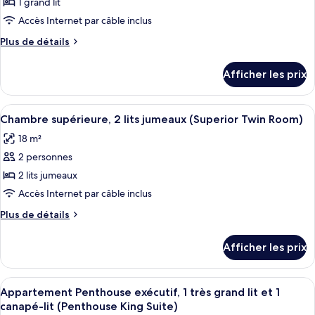
pour
1 grand lit
1
1
ce
canapé-
Accès Internet par câble inclus
canapé-
lit
type
lit
Plus
Plus de détails
(Executive
de
de
(Executive
King
chambre :
détails
Room)
King
Afficher les prix
pour
Chambre
Room)
Chambre
supérieure,
supérieure,
Afficher
Une chambre d’hôtel avec un grand lit,
1
8
1
Chambre supérieure, 2 lits jumeaux (Superior Twin Room)
toutes
grand
grand
18 m²
lit
les
lit
(Superior
2 personnes
photos
(Superior
Queen
pour
2 lits jumeaux
Queen
Room)
ce
Accès Internet par câble inclus
Room)
type
Plus
Plus de détails
de
de
chambre :
détails
Afficher les prix
pour
Chambre
Chambre
supérieure,
supérieure,
Afficher
Une chambre d’hôtel avec un lit, une c
2
22
2
Appartement Penthouse exécutif, 1 très grand lit et 1
toutes
lits
lits
canapé-lit (Penthouse King Suite)
jumeaux