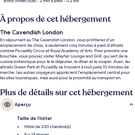
Bond Street (rue)
- 2 min à pied
- 0.2 km
À propos de cet hébergement
The Cavendish London
En séjournant au The Cavendish London, vous profiterez d’un
emplacement de choix, à seulement cinq minutes à pied d’attraits
comme Piccadilly Circus et Royal Academy of Arts. Pour prendre une
bouchée, vous pouvez visiter Mayfair Lounge and Grill, qui sert de la
cuisine britannique pour le le déjeuner, le dîner et le souper. Aussi, les
attraits Green Park et Piccadilly se trouvent à tout juste 10 minutes de
marche. Les autres voyageurs apprécient l’emplacement central pour
les sites touristiques, mais aussi pour la proximité au transport en
commun : Station de métro Green Park est à 5 minutes à pied et Station
de métro Piccadilly Circus, à 5 minutes à pied.
Plus de détails sur cet hébergement
Aperçu
Taille de l’hôtel
Hôtel de 230 chambre(s)
Sur 14 étages