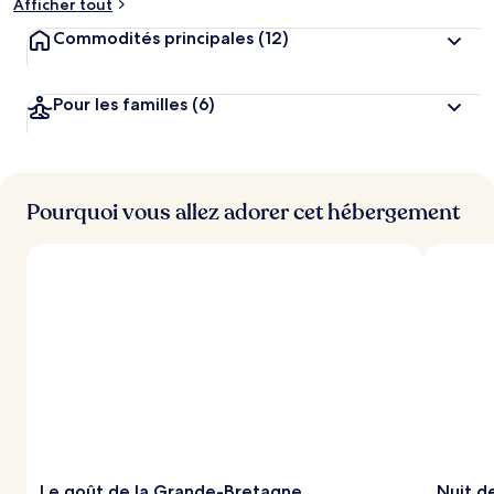
Afficher tout
Commodités principales
(12)
Pour les familles
(6)
Pourquoi vous allez adorer cet hébergement
Le goût de la Grande-Bretagne
Nuit d