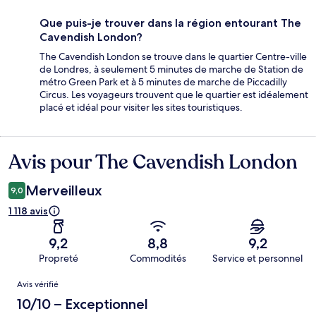
Que puis-je trouver dans la région entourant The
Cavendish London?
The Cavendish London se trouve dans le quartier Centre-ville
de Londres, à seulement 5 minutes de marche de Station de
métro Green Park et à 5 minutes de marche de Piccadilly
Circus. Les voyageurs trouvent que le quartier est idéalement
placé et idéal pour visiter les sites touristiques.
Avis pour The Cavendish London
Avis
Merveilleux
9,0
1 118 avis
9,2
8,8
9,2
Propreté
Commodités
Service et personnel
Avis
Avis vérifié
10/10 – Exceptionnel