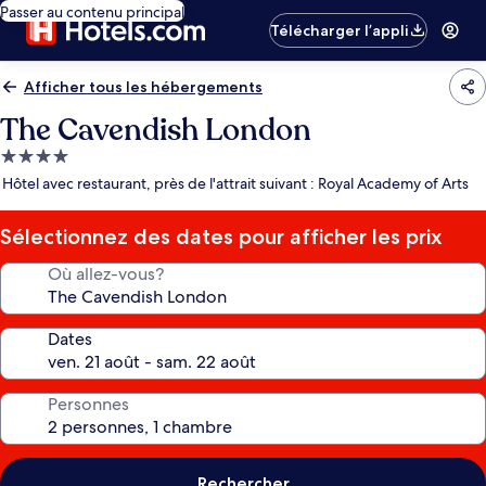
Passer au contenu principal
Télécharger l’appli
Afficher tous les hébergements
The Cavendish London
Hébergement
4.0 étoiles
Hôtel avec restaurant, près de l'attrait suivant : Royal Academy of Arts
Sélectionnez des dates pour afficher les prix
Où allez-vous?
Dates
Personnes
Rechercher