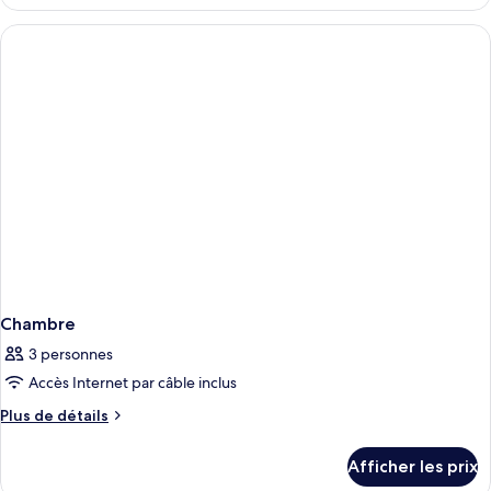
Chambre
Chambre
3 personnes
Accès Internet par câble inclus
Plus
Plus de détails
de
détails
Afficher les prix
pour