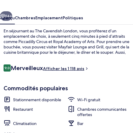
Cavendish
London
cédent
Suivant
114+
Aperçu
Chambres
Emplacement
Politiques
En séjournant au The Cavendish London, vous profiterez d’un
emplacement de choix, à seulement cinq minutes à pied d’attraits
comme Piccadilly Circus et Royal Academy of Arts. Pour prendre une
bouchée, vous pouvez visiter Mayfair Lounge and Grill, qui sert de la
cuisine britannique pour le le déjeuner, le dîner et le souper. Aussi,
les attraits Green Park et Piccadilly se trouvent à tout juste
10 minutes de marche. Les autres voyageurs apprécient
Avis
Merveilleux
l’emplacement central pour les sites touristiques, mais aussi pour la
9,0
Afficher les 1 118 avis
9,0 sur 10 –
proximité au transport en commun : Station de métro Green Park
est à 5 minutes à pied et Station de métro Piccadilly Circus, à 5
Extérieur
minutes à pied.
Commodités populaires
Stationnement disponible
Wi-Fi gratuit
Restaurant
Chambres communicantes
offertes
Climatisation
Bar