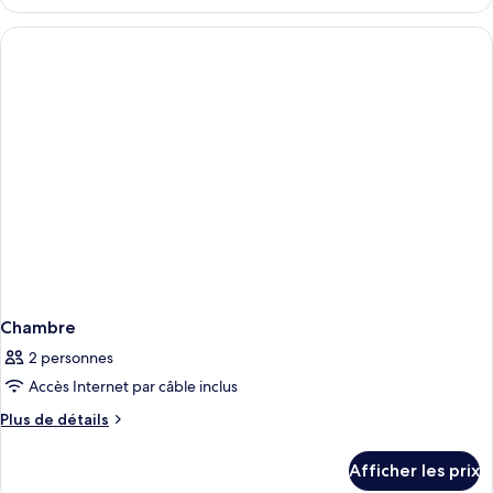
Chambre
Chambre
2 personnes
Accès Internet par câble inclus
Plus
Plus de détails
de
détails
Afficher les prix
pour