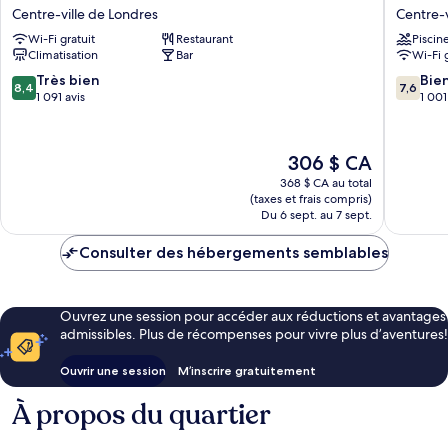
Trafalgar
Hotel
Suite)
Centre-ville de Londres
Centre-v
-
Centre-
Wi-Fi gratuit
Restaurant
Piscin
Leicester
ville
Climatisation
Bar
Wi-Fi 
Square
de
Centre-
Londres
8.4
7.6
Très bien
Bie
8,4
7,6
ville
sur
sur
1 091 avis
1 001
de
10,
10,
Londres
Très
Bien,
bien,
1 001 avi
Le
306 $ CA
1 091 avis
prix
368 $ CA au total
est
(taxes et frais compris)
de
Du 6 sept. au 7 sept.
306 $ CA
Consulter des hébergements semblables
Ouvrez une session pour accéder aux réductions et avantages
admissibles. Plus de récompenses pour vivre plus d’aventures!
Ouvrir une session
M’inscrire gratuitement
À propos du quartier