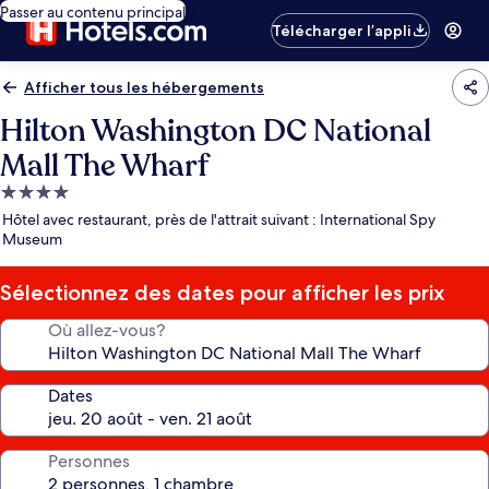
Passer au contenu principal
Télécharger l’appli
Afficher tous les hébergements
Hilton Washington DC National
Mall The Wharf
Hébergement
4.0 étoiles
Hôtel avec restaurant, près de l'attrait suivant : International Spy
Museum
Sélectionnez des dates pour afficher les prix
Où allez-vous?
Dates
Personnes