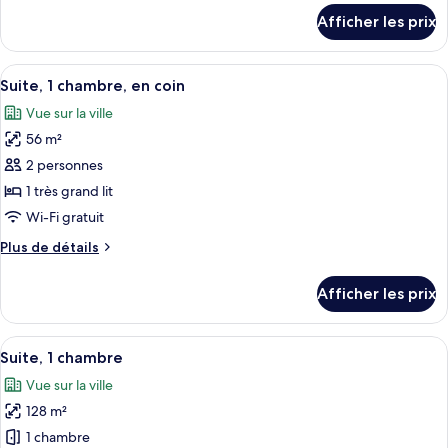
chambre :
détails
Afficher les prix
pour
Chambre
Chambre
Deluxe,
Deluxe,
Afficher
Une chambre d’hôtel avec un grand lit
Plusieurs
8
Plusieurs
Suite, 1 chambre, en coin
toutes
lits,
lits,
Vue sur la ville
vue
les
vue
sur
56 m²
photos
sur
la
pour
2 personnes
la
piscine
ce
1 très grand lit
piscine
type
Wi-Fi gratuit
de
Plus
Plus de détails
chambre :
de
Suite,
détails
Afficher les prix
pour
1
Suite,
chambre,
1
Afficher
Une chambre d’hôtel avec une table de 
en
13
chambre,
Suite, 1 chambre
toutes
coin
en
Vue sur la ville
coin
les
128 m²
photos
pour
1 chambre