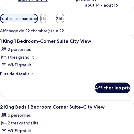
août 14 - août 16
Filtres
Toutes les chambres
1 lit
2 lits
disponibles
pour
Affichage de 22 chambre(s) sur 22
les
Afficher
Une chambre d’hôtel avec un grand lit,
16
1 King 1 Bedroom-Corner Suite City View
chambres
toutes
2 personnes
les
1 très grand lit
photos
pour
Wi-Fi gratuit
ce
Plus
Plus de détails
type
de
détails
de
Afficher les prix
pour
chambre :
1
1
King
Afficher
Une chambre d’hôtel avec un grand lit,
7
King
1
2 King Beds 1 Bedroom Corner Suite-City View
toutes
Bedroom-
1
5 personnes
Corner
les
Bedroom-
Suite
2 très grands lits
photos
Corner
City
pour
Wi-Fi gratuit
View