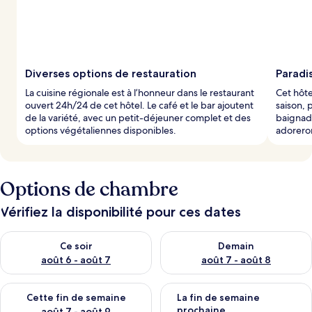
Diverses options de restauration
Paradis
La cuisine régionale est à l’honneur dans le restaurant
Cet hôte
ouvert 24h/24 de cet hôtel. Le café et le bar ajoutent
saison, 
de la variété, avec un petit-déjeuner complet et des
baignade
options végétaliennes disponibles.
adoreron
Options de chambre
Vérifiez la disponibilité pour ces dates
Vérifier la disponibilité pour ce soir août 6 - août 7
Vérifier la disponibilité pour 
Ce soir
Demain
août 6 - août 7
août 7 - août 8
Vérifier la disponibilité pour cette fin de semaine août 7 - aoû
Vérifier la disponibilité pour 
Cette fin de semaine
La fin de semaine
prochaine
août 7 - août 9