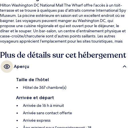
Hilton Washington DC National Mall The Wharf offre l’accès à un toit-
terrasse et se trouve à quelques pas d’attraits comme International Spy
Museum. La piscine extérieure en saison est un excellent endroit où se
baigner. Les voyageurs peuvent manger au Washington DC, qui
propose une cuisine régionale et qui est ouvert pour le déjeuner, le
dîner et le souper. Un bar-salon, un centre d’entraînement physique et
casse-croûte/charcuterie sont d’autres points saillants. Les autres
voyageurs apprécient l’emplacement pour les sites touristiques, mais
aussi pour sa proximité au transport en commun : Station de métro
L'Enfant Plaza est à 6 minutes à pied et Station de métro Smithsonian se
Plus de détails sur cet hébergement
situe à 7 minutes à pied.
Aperçu
Taille de l’hôtel
Hôtel de 367 chambre(s)
Arrivée et départ
Arrivée de 16 h à minuit
Arrivée sans contact offerte
Arrivée express
Âge minimal pour l’enregistrement : 18