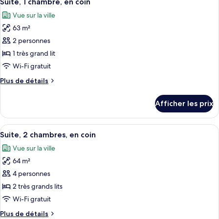
lits,
Suite, 1 chambre, en coin
toutes
lits,
accessible
Vue sur la ville
accessible
les
aux
aux
63 m²
photos
personnes
personnes
pour
2 personnes
à
à
ce
mobilité
1 très grand lit
mobilité
réduite
type
Wi-Fi gratuit
réduite
de
Plus
Plus de détails
chambre :
de
Suite,
détails
Afficher les prix
pour
1
Suite,
chambre,
1
Afficher
Un salon moderne avec un canapé gris, 
en
11
chambre,
Suite, 2 chambres, en coin
toutes
coin
en
Vue sur la ville
coin
les
64 m²
photos
pour
4 personnes
ce
2 très grands lits
type
Wi-Fi gratuit
de
Plus
Plus de détails