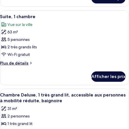
1
Suite
très
présidentielle,
Afficher
Une chambre d’hôtel avec deux lits, u
grand
7
1
Suite, 1 chambre
toutes
lit,
très
Vue sur la ville
grand
les
vue
lit,
63 m²
photos
sur
vue
pour
le
5 personnes
sur
ce
fleuve
le
2 très grands lits
fleuve
type
Wi-Fi gratuit
de
Plus
Plus de détails
chambre :
de
Suite,
détails
Afficher les prix
pour
1
Suite,
chambre
1
Afficher
Une chambre d’hôtel avec un grand lit,
10
chambre
Chambre Deluxe, 1 très grand lit, accessible aux personnes
toutes
à mobilité réduite, baignoire
les
31 m²
photos
2 personnes
pour
1 très grand lit
ce