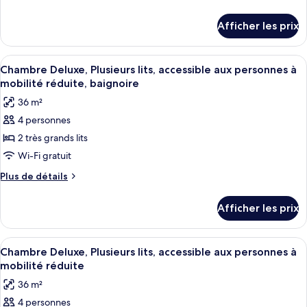
Suite
de
Junior,
détails
Afficher les prix
pour
1
Suite
très
Junior,
Afficher
Une chambre d’hôtel avec un grand lit, 
grand
13
1
Chambre Deluxe, Plusieurs lits, accessible aux personnes à
toutes
très
lit,
mobilité réduite, baignoire
grand
les
accessible
36 m²
lit,
photos
aux
accessible
4 personnes
pour
personnes
aux
2 très grands lits
ce
personnes
à
à
type
Wi-Fi gratuit
mobilité
mobilité
de
réduite
Plus
Plus de détails
réduite
chambre :
de
détails
Chambre
Afficher les prix
pour
Deluxe,
Chambre
Plusieurs
Deluxe,
Afficher
Une chambre d’hôtel avec deux lits, u
12
lits,
Plusieurs
Chambre Deluxe, Plusieurs lits, accessible aux personnes à
toutes
lits,
accessible
mobilité réduite
accessible
les
aux
36 m²
aux
photos
personnes
personnes
4 personnes