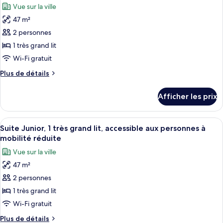
les
lit,
Vue sur la ville
lit,
photos
accessible
accessible
47 m²
pour
aux
aux
2 personnes
ce
personnes
personnes
à
type
1 très grand lit
à
mobilité
de
Wi-Fi gratuit
mobilité
réduite
chambre :
réduite
Plus
Plus de détails
Suite
de
Junior,
détails
Afficher les prix
pour
1
Suite
très
Junior,
Afficher
Une chambre d’hôtel avec un grand lit,
grand
7
1
Suite Junior, 1 très grand lit, accessible aux personnes à
toutes
très
lit,
mobilité réduite
grand
les
accessible
Vue sur la ville
lit,
photos
aux
accessible
47 m²
pour
personnes
aux
2 personnes
ce
personnes
à
à
type
1 très grand lit
mobilité
mobilité
de
Wi-Fi gratuit
réduite,
réduite,
chambre :
baignoire
baignoire
Plus
Plus de détails