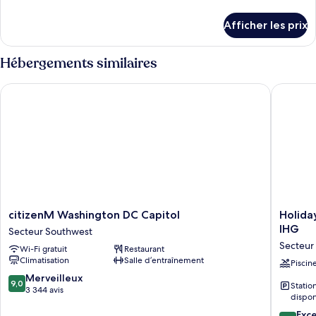
chambre :
de
Suite,
détails
Afficher les prix
pour
2
Suite,
chambres,
2
Hébergements similaires
en
chambres,
coin
en
citizenM Washington DC Capitol
Holiday 
coin
citizenM
Holiday
citizenM Washington DC Capitol
Holida
Washington
Inn
IHG
Secteur Southwest
DC
Washing
Secteur
Wi-Fi gratuit
Restaurant
Capitol
Capitol
Climatisation
Salle d’entraînement
Secteur
-
Piscin
Southwest
Natl
9.0
Merveilleux
9,0
Stati
Mall
sur
3 344 avis
dispon
by
10,
8.6
IHG
Exce
Merveilleux,