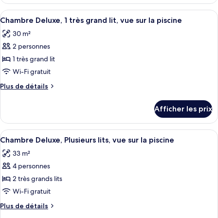
Chambre
Plusieurs
Deluxe,
Afficher
Une chambre d’hôtel avec un grand lit
lits,
12
Plusieurs
Chambre Deluxe, 1 très grand lit, vue sur la piscine
toutes
vue
lits,
30 m²
vue
les
sur
sur
2 personnes
photos
la
la
pour
1 très grand lit
ville
ville
ce
Wi-Fi gratuit
type
Plus
Plus de détails
de
de
chambre :
détails
Afficher les prix
pour
Chambre
Chambre
Deluxe,
Deluxe,
Afficher
Une chambre d’hôtel avec deux lits, un
1
13
1
Chambre Deluxe, Plusieurs lits, vue sur la piscine
toutes
très
très
33 m²
grand
les
grand
lit,
4 personnes
photos
lit,
vue
pour
2 très grands lits
vue
sur
ce
la
Wi-Fi gratuit
sur
piscine
type
la
Plus
Plus de détails
de
de
piscine