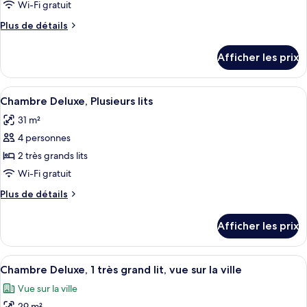
ce
Wi-Fi gratuit
type
Plus
Plus de détails
de
de
chambre :
détails
Afficher les prix
pour
Chambre
Chambre
Deluxe,
Deluxe,
Afficher
Une chambre d’hôtel avec un grand lit, 
1
13
1
Chambre Deluxe, Plusieurs lits
toutes
très
très
31 m²
grand
les
grand
lit
4 personnes
photos
lit
pour
2 très grands lits
ce
Wi-Fi gratuit
type
Plus
Plus de détails
de
de
chambre :
détails
Afficher les prix
pour
Chambre
Chambre
Deluxe,
Deluxe,
Afficher
Une chambre d’hôtel avec un grand lit,
Plusieurs
11
Plusieurs
Chambre Deluxe, 1 très grand lit, vue sur la ville
toutes
lits
lits
Vue sur la ville
les
29 m²