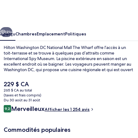
Hilton
Washington
DC
cédent
Suivant
National
121+
Aperçu
Chambres
Emplacement
Politiques
Mall
Hilton Washington DC National Mall The Wharf offre l’accès à un
The
toit-terrasse et se trouve à quelques pas d’attraits comme
International Spy Museum. La piscine extérieure en saison est un
Wharf
excellent endroit où se baigner. Les voyageurs peuvent manger au
Washington DC, qui propose une cuisine régionale et qui est ouvert
pour le déjeuner, le dîner et le souper. Un bar-salon, un centre
d’entraînement physique et casse-croûte/charcuterie sont d’autres
Le
229 $ CA
points saillants. Les autres voyageurs apprécient l’emplacement
prix
265 $ CA au total
pour les sites touristiques, mais aussi pour sa proximité au transport
actuel
(taxes et frais compris)
en commun : Station de métro L'Enfant Plaza est à 6 minutes à pied
Literie de qualité, coffre-fort pour o
est
Du 30 août au 31 août
et Station de métro Smithsonian se situe à 7 minutes à pied.
de 229 $ CA
Avis
Merveilleux
9,2
Afficher les 1 254 avis
9,2 sur 10 –
Commodités populaires