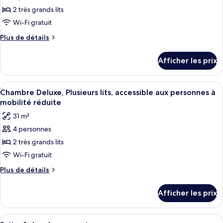
pour
à
à
2 très grands lits
ce
mobilité
mobilité
réduite,
type
Wi-Fi gratuit
réduite,
baignoire
de
Plus
Plus de détails
baignoire
chambre :
de
détails
Chambre
Afficher les prix
pour
Deluxe,
Chambre
Plusieurs
Deluxe,
Afficher
Une chambre d’hôtel avec deux lits, un 
11
lits,
Plusieurs
Chambre Deluxe, Plusieurs lits, accessible aux personnes à
toutes
lits,
accessible
mobilité réduite
accessible
les
aux
31 m²
aux
photos
personnes
personnes
4 personnes
pour
à
à
2 très grands lits
ce
mobilité
mobilité
réduite
type
Wi-Fi gratuit
réduite
de
Plus
Plus de détails
chambre :
de
détails
Chambre
Afficher les prix
pour
Deluxe,
Chambre
Plusieurs
Deluxe,
Afficher
Une chambre d’hôtel avec un grand lit
10
Plusieurs