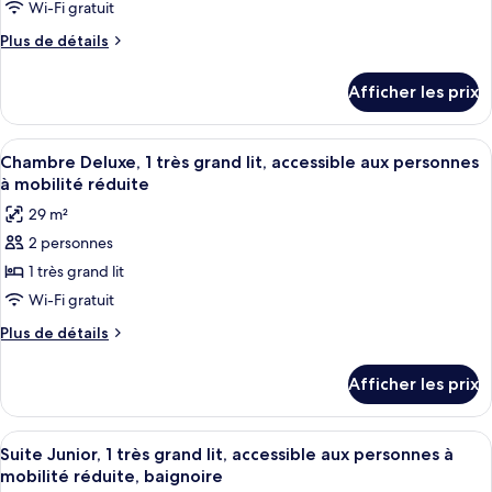
type
Wi-Fi gratuit
de
Plus
Plus de détails
chambre :
de
détails
Chambre
Afficher les prix
pour
Deluxe,
Chambre
1
Deluxe,
Afficher
Une chambre d’hôtel avec un grand lit,
10
très
1
Chambre Deluxe, 1 très grand lit, accessible aux personnes
toutes
très
grand
à mobilité réduite
grand
les
lit,
29 m²
lit,
photos
accessible
accessible
2 personnes
pour
aux
aux
1 très grand lit
ce
personnes
personnes
à
type
Wi-Fi gratuit
à
mobilité
de
Plus
Plus de détails
mobilité
réduite,
chambre :
de
baignoire
réduite,
détails
Chambre
Afficher les prix
baignoire
pour
Deluxe,
Chambre
1
Deluxe,
Afficher
Une chambre d’hôtel avec un grand lit,
9
très
1
Suite Junior, 1 très grand lit, accessible aux personnes à
toutes
très
grand
mobilité réduite, baignoire
grand