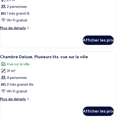
photos
pour
2 personnes
ce
1 très grand lit
type
Wi-Fi gratuit
de
Plus
Plus de détails
chambre :
de
Chambre
détails
Afficher les prix
pour
Deluxe,
Chambre
1
Deluxe,
Afficher
Une chambre d’hôtel avec deux lits, u
très
13
1
Chambre Deluxe, Plusieurs lits, vue sur la ville
toutes
grand
très
Vue sur la ville
grand
les
lit,
lit,
31 m²
photos
vue
vue
pour
4 personnes
sur
sur
ce
la
la
2 très grands lits
ville
type
ville
Wi-Fi gratuit
de
Plus
Plus de détails
chambre :
de
Chambre
détails
Afficher les prix
pour
Deluxe,