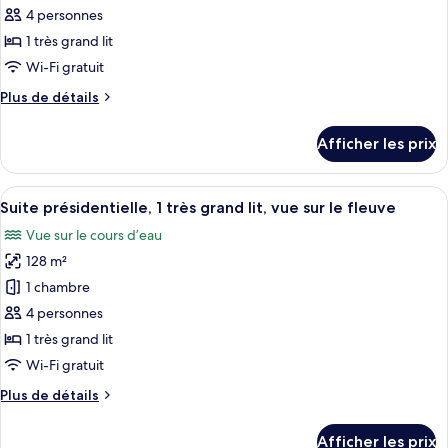
ce
4 personnes
type
1 très grand lit
de
Wi-Fi gratuit
chambre :
Plus
Plus de détails
Suite,
de
1
détails
Afficher les prix
chambre
pour
Suite,
1
Afficher
Un salon moderne doté d’un téléviseur 
11
chambre
Suite présidentielle, 1 très grand lit, vue sur le fleuve
toutes
Vue sur le cours d’eau
les
128 m²
photos
pour
1 chambre
ce
4 personnes
type
1 très grand lit
de
Wi-Fi gratuit
chambre :
Plus
Plus de détails
Suite
de
présidentielle,
détails
Afficher les prix
pour