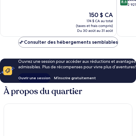
8,6
sur
Secteur
2 921
3 344 avis
10,
Southwe
Le
150 $ CA
Excellen
prix
2 921 avi
174 $ CA au total
est
(taxes et frais compris)
de
Du 30 août au 31 août
150 $ CA
Consulter des hébergements semblables
Ouvrez une session pour accéder aux réductions et avantages
admissibles. Plus de récompenses pour vivre plus d’aventures!
Ouvrir une session
M’inscrire gratuitement
À propos du quartier