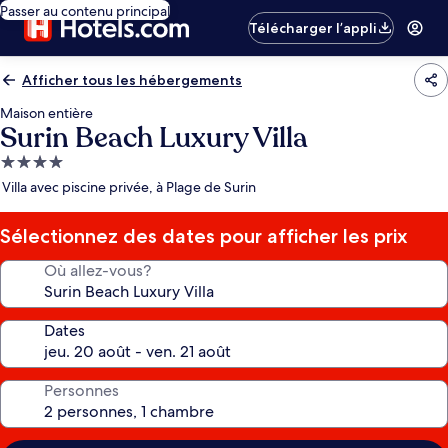
Passer au contenu principal
Télécharger l’appli
Afficher tous les hébergements
Maison entière
Surin Beach Luxury Villa
Hébergement
4.0 étoiles
Villa avec piscine privée, à Plage de Surin
Sélectionnez des dates pour afficher les prix
Où allez-vous?
Dates
Personnes