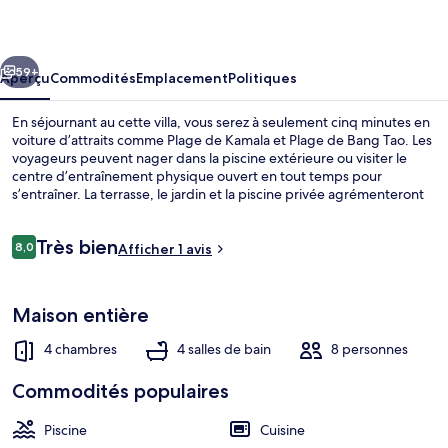
Beach
Luxury
cédent
Suivant
Villa
59+
Aperçu
Commodités
Emplacement
Politiques
En séjournant au cette villa, vous serez à seulement cinq minutes en
voiture d’attraits comme Plage de Kamala et Plage de Bang Tao. Les
voyageurs peuvent nager dans la piscine extérieure ou visiter le
centre d’entraînement physique ouvert en tout temps pour
s’entraîner. La terrasse, le jardin et la piscine privée agrémenteront
sûrement votre séjour. Les autres voyageurs apprécient vraiment
l’état général de l’hébergement.
Avis
Très bien
8,0
Afficher 1 avis
8,0 sur 10 –
4-Bedroom Pool Villa | Terrasse/patio
Maison entière
4 chambres
4 salles de bain
8 personnes
Commodités populaires
Piscine
Cuisine