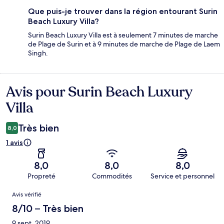
Que puis-je trouver dans la région entourant Surin
Beach Luxury Villa?
Surin Beach Luxury Villa est à seulement 7 minutes de marche
de Plage de Surin et à 9 minutes de marche de Plage de Laem
Singh.
Avis pour Surin Beach Luxury
Avis
Villa
Très bien
8,0
1 avis
8,0
8,0
8,0
Propreté
Commodités
Service et personnel
Avis
Avis vérifié
8/10 – Très bien
9 sept. 2019