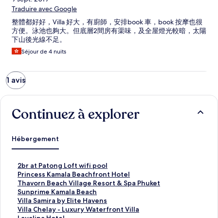
Traduire avec Google
整體都好好，Villa 好大，有廚師，安排book 車，book 按摩也很
方便。泳池也夠大。但底層2間房有渠味，及全屋燈光較暗，太陽
下山後光線不足。
Séjour de 4 nuits
1 avis
Continuez à explorer
Hébergement
2
2br at Patong Loft wifi pool
b
P
Princess Kamala Beachfront Hotel
r
r
T
Thavorn Beach Village Resort & Spa Phuket
a
i
h
S
Sunprime Kamala Beach
t
n
a
u
V
Villa Samira by Elite Havens
P
c
v
n
i
V
Villa Chelay - Luxury Waterfront Villa
a
e
o
p
l
i
L