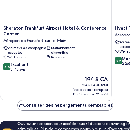
Sheraton
Hyatt
Sheraton Frankfurt Airport Hotel & Conference
Hyatt 
Frankfurt
Place
Center
Aéropor
Airport
Frankfur
Aéroport de Francfort-sur-le-Main
Anima
Hotel
Airport
accep
&
Animaux de compagnie
Stationnement
Aéropor
Wi-Fi 
acceptés
disponible
Conference
de
Wi-Fi gratuit
Restaurant
9.2
Center
Francfor
Mer
9,2
sur
Aéroport
sur-
2 265
8.8
Excellent
8,8
10,
de
le-
sur
3 148 avis
Merveill
Francfort-
Main
10,
Le
194 $ CA
2 265 av
sur-
Excellent,
prix
le-
3 148 avis
214 $ CA au total
est
Main
(taxes et frais compris)
de
Du 24 août au 25 août
194 $ CA
Consulter des hébergements semblables
Ouvrez une session pour accéder aux réductions et avantages
admissibles. Plus de récompenses pour vivre plus d’aventures!