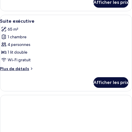
Afficher les prix
pour
Affaires
Chambre
Affaires
Afficher
Une chambre d’hôtel avec un lit, une t
4
Suite exécutive
toutes
65 m²
les
1 chambre
photos
pour
4 personnes
ce
1 lit double
type
Wi-Fi gratuit
de
Plus
Plus de détails
chambre :
de
Suite
détails
Afficher les prix
pour
exécutive
Suite
exécutive