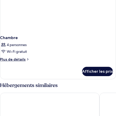
Chambre
4 personnes
Wi-Fi gratuit
Plus
Plus de détails
de
détails
Afficher les prix
pour
Chambre
Hébergements similaires
Sheraton Frankfurt Airport Hotel & Conference Center
Hyatt Pla