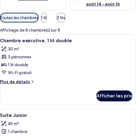
août 14 - août 16
Filtres
Toutes les chambres
1 lit
2 lits
disponibles
pour
Affichage de 8 chambre(s) sur 8
les
Afficher
Une chambre d’hôtel avec un grand lit
6
Chambre exécutive, 1 lit double
chambres
toutes
30 m²
les
3 personnes
photos
pour
1 lit double
ce
Wi-Fi gratuit
type
Plus
Plus de détails
de
de
chambre :
détails
Afficher les prix
pour
Chambre
Chambre
exécutive,
exécutive,
Afficher
Une chambre d’hôtel moderne équipée d’
1
5
1
Suite Junior
toutes
lit
lit
45 m²
double
les
double
1 chambre
photos