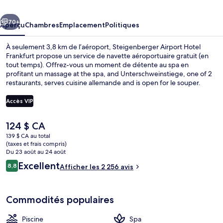
Hotel
cédent
Suivant
Frankfurt
70+
Aperçu
Chambres
Emplacement
Politiques
À seulement 3,8 km de l’aéroport, Steigenberger Airport Hotel
Frankfurt propose un service de navette aéroportuaire gratuit (en
tout temps). Offrez-vous un moment de détente au spa en
profitant un massage at the spa, and Unterschweinstiege, one of 2
restaurants, serves cuisine allemande and is open for le souper.
Parmi les autres commodités offertes à cet hôtel de luxe figurent
une piscine intérieure, un bar-salon et un centre d’entraînement
Accès VIP
physique ouvert en tout temps. Les autres voyageurs adorent le
personnel serviable et les options de repas.
Le
124 $ CA
Piscine intérieure
prix
139 $ CA au total
actuel
(taxes et frais compris)
est
Du 23 août au 24 août
de 124 $ CA
Avis
Excellent
8,8
Afficher les 2 256 avis
8,8 sur 10 –
Commodités populaires
Piscine
Spa