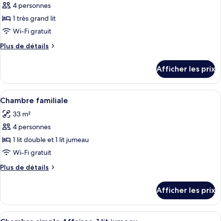
pour
4 personnes
ce
1 très grand lit
type
Wi-Fi gratuit
de
Plus
Plus de détails
chambre :
de
Suite
détails
Afficher les prix
pour
Junior
Suite
Junior
Afficher
Une chambre d’hôtel avec deux lits, un
4
Chambre familiale
toutes
33 m²
les
4 personnes
photos
pour
1 lit double et 1 lit jumeau
ce
Wi-Fi gratuit
type
Plus
Plus de détails
de
de
chambre :
détails
Afficher les prix
pour
Chambre
Chambre
familiale
familiale
Afficher
Une chambre d’hôtel avec un lit, des or
6