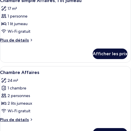
Chambre simple Affaires, 1 lit jumeau
toutes
17 m²
les
1 personne
photos
pour
1 lit jumeau
ce
Wi-Fi gratuit
type
Plus
Plus de détails
de
de
chambre :
détails
Afficher les prix
pour
Chambre
Chambre
simple
simple
Afficher
Une chambre d’hôtel avec un lit, des or
Affaires,
6
Affaires,
Chambre Affaires
toutes
1
1
24 m²
lit
les
lit
jumeau
1 chambre
photos
jumeau
pour
2 personnes
ce
2 lits jumeaux
type
Wi-Fi gratuit
de
Plus
Plus de détails
chambre :
de
Chambre
détails