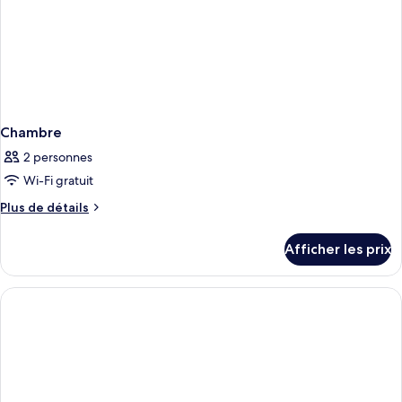
Chambre
2 personnes
Wi-Fi gratuit
Plus
Plus de détails
de
détails
Afficher les prix
pour
Chambre