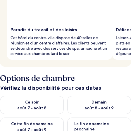
Paradis du travail et des loisirs
Délices
Cet hôtel du centre-ville dispose de 40 salles de
Laissez-
réunion et d’un centre d’affaires. Les clients peuvent
plats en
se détendre avec des services de spa, un sauna et un
restaura
service aux chambres tard le soir.
déjeune
Options de chambre
Vérifiez la disponibilité pour ces dates
Vérifier la disponibilité pour ce soir août 7 - août 8
Vérifier la disponibilité pour 
Ce soir
Demain
août 7 - août 8
août 8 - août 9
Vérifier la disponibilité pour cette fin de semaine août 7 - aoû
Vérifier la disponibilité pour 
Cette fin de semaine
La fin de semaine
prochaine
août 7 - août 9