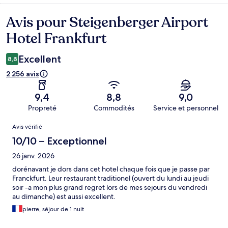
Avis pour Steigenberger Airport
Avis
Hotel Frankfurt
Excellent
8,8
2 256 avis
9,4
8,8
9,0
Propreté
Commodités
Service et personnel
Avis
Avis vérifié
10/10 – Exceptionnel
26 janv. 2026
dorénavant je dors dans cet hotel chaque fois que je passe par
Franckfurt. Leur restaurant traditionel (ouvert du lundi au jeudi
soir -a mon plus grand regret lors de mes sejours du vendredi
au dimanche) est aussi excellent.
pierre, séjour de 1 nuit