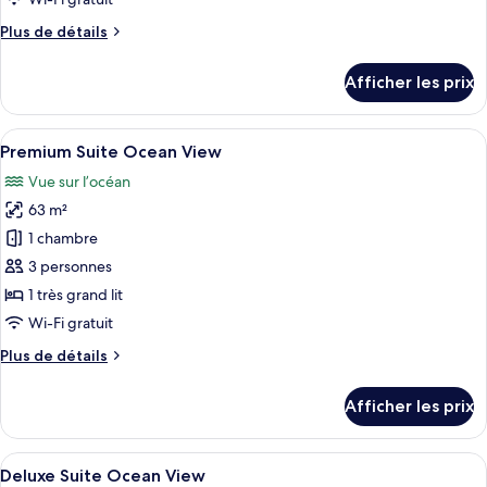
chambre :
Plus
Plus de détails
Premium
de
Terrace
détails
Afficher les prix
King
pour
Premium
Terrace
Afficher
Un balcon avec vue sur une piscine, de
8
King
Premium Suite Ocean View
toutes
Vue sur l’océan
les
63 m²
photos
pour
1 chambre
ce
3 personnes
type
1 très grand lit
de
Wi-Fi gratuit
chambre :
Plus
Plus de détails
Premium
de
Suite
détails
Afficher les prix
Ocean
pour
Premium
View
Suite
Afficher
Un balcon avec vue sur des palmiers e
7
Ocean
Deluxe Suite Ocean View