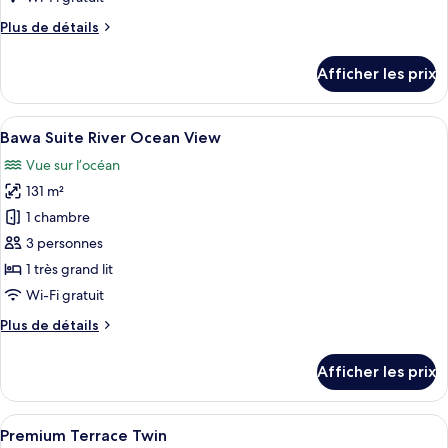
chambre :
Plus
Plus de détails
Hiru
de
Suite
détails
Afficher les prix
River
pour
Hiru
Ocean
Suite
Afficher
Une chambre spacieuse avec un grand li
View
5
River
Bawa Suite River Ocean View
toutes
Ocean
Vue sur l’océan
View
les
131 m²
photos
pour
1 chambre
ce
3 personnes
type
1 très grand lit
de
Wi-Fi gratuit
chambre :
Plus
Plus de détails
Bawa
de
Suite
détails
Afficher les prix
River
pour
Bawa
Ocean
Suite
Afficher
Une chambre d’hôtel avec deux lits, u
View
5
River
Premium Terrace Twin
toutes