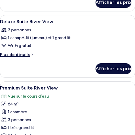
de
Afficher les prix
pour
chambre :
Deluxe
Deluxe
Suite
Afficher
Draps en coton égyptien, literie de qua
4
Suite
with
Deluxe Suite River View
toutes
Ocean
with
3 personnes
View
les
Ocean
1 canapé-lit (jumeau) et 1 grand lit
photos
View
pour
Wi-Fi gratuit
ce
Plus
Plus de détails
type
de
détails
de
Afficher les prix
pour
chambre :
Deluxe
Deluxe
Suite
Afficher
Une chambre d’hôtel équipée d’un lit, 
5
Suite
River
Premium Suite River View
toutes
View
River
Vue sur le cours d’eau
les
View
64 m²
photos
pour
1 chambre
ce
3 personnes
type
1 très grand lit
de