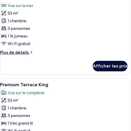
toutes
View
Vue sur la mer
les
53 m²
photos
pour
1 chambre
ce
3 personnes
type
1 lit jumeau
de
Wi-Fi gratuit
chambre :
Plus
Plus de détails
Luxury
de
Seafront
détails
Afficher les prix
Twin
pour
Luxury
Seafront
Afficher
Un balcon avec un canapé, deux fauteui
6
Twin
Premium Terrace King
toutes
Vue sur le complexe
les
53 m²
photos
pour
1 chambre
ce
3 personnes
type
1 très grand lit
de
Wi-Fi gratuit