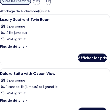
Toutes les chambres
2 lits
1 lit
disponibles
pour
Affichage de 17 chambre(s) sur 17
les
Afficher
Une chambre d’hôtel avec deux lits, u
4
Luxury Seafront Twin Room
chambres
toutes
3 personnes
les
2 lits jumeaux
photos
pour
Wi-Fi gratuit
ce
Plus
Plus de détails
type
de
détails
de
Afficher les prix
pour
chambre :
Luxury
Luxury
Seafront
Afficher
Une chambre d’hôtel avec un lit, un b
4
Seafront
Twin
Deluxe Suite with Ocean View
toutes
Room
Twin
3 personnes
les
Room
1 canapé-lit (jumeau) et 1 grand lit
photos
pour
Wi-Fi gratuit
ce
Plus
Plus de détails
type
de
détails