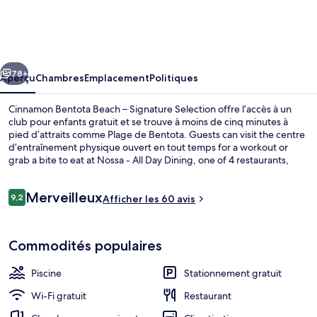
Cinnamon
Bentota
Beach
cédent
Suivant
–
78+
Aperçu
Chambres
Emplacement
Politiques
Signature
Cinnamon Bentota Beach – Signature Selection offre l’accès à un
Selection
club pour enfants gratuit et se trouve à moins de cinq minutes à
pied d’attraits comme Plage de Bentota. Guests can visit the centre
d’entraînement physique ouvert en tout temps for a workout or
grab a bite to eat at Nossa - All Day Dining, one of 4 restaurants,
which serves cuisine internationale and is open for le déjeuner, le
dîner, and le souper. Hôtel de luxe offre également un bar attenant
Avis
Merveilleux
à la piscine, piscine pour enfants et casse-croûte/charcuterie.
9,2
Afficher les 60 avis
9,2 sur 10 –
Piscine
Commodités populaires
Piscine
Stationnement gratuit
Wi-Fi gratuit
Restaurant