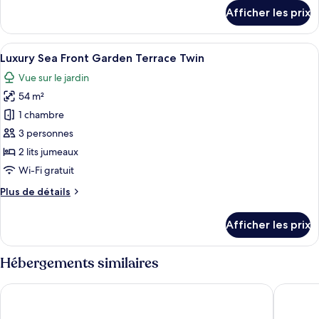
Sea
détails
Afficher les prix
Front
pour
Luxury
Garden
Sea
Afficher
Une salle de bain moderne avec un meu
Terrace
7
Front
Luxury Sea Front Garden Terrace Twin
toutes
King
Garden
Vue sur le jardin
Terrace
les
King
54 m²
photos
pour
1 chambre
ce
3 personnes
type
2 lits jumeaux
de
Wi-Fi gratuit
chambre :
Plus
Plus de détails
Luxury
de
Sea
détails
Afficher les prix
Front
pour
Luxury
Garden
Sea
Hébergements similaires
Terrace
Front
Twin
Garden
Taj Bentota Resort & Spa
Thaala B
Terrace
Twin