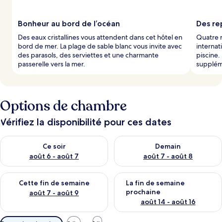
Bonheur au bord de l’océan
Des re
Des eaux cristallines vous attendent dans cet hôtel en
Quatre r
bord de mer. La plage de sable blanc vous invite avec
internat
des parasols, des serviettes et une charmante
piscine.
passerelle vers la mer.
supplém
Options de chambre
Vérifiez la disponibilité pour ces dates
Vérifier la disponibilité pour ce soir août 6 - août 7
Vérifier la disponibilité pour 
Ce soir
Demain
août 6 - août 7
août 7 - août 8
Vérifier la disponibilité pour cette fin de semaine août 7 - aoû
Vérifier la disponibilité pour 
Cette fin de semaine
La fin de semaine
prochaine
août 7 - août 9
août 14 - août 16
Filtres