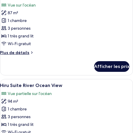
toutes
View
Vue sur l’océan
les
87 m²
photos
pour
1 chambre
ce
3 personnes
type
1 très grand lit
de
Wi-Fi gratuit
chambre :
Plus
Plus de détails
Deluxe
de
Suite
détails
Afficher les prix
Ocean
pour
Deluxe
View
Suite
Afficher
Une chambre d’hôtel avec un grand lit
8
Ocean
Hiru Suite River Ocean View
toutes
View
Vue partielle sur l’océan
les
94 m²
photos
pour
1 chambre
ce
3 personnes
type
1 très grand lit
de
Wi-Fi gratuit