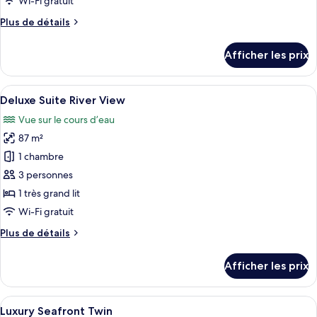
Wi-Fi gratuit
chambre :
Plus
Plus de détails
Premium
de
Suite
détails
Afficher les prix
River
pour
Premium
View
Suite
Afficher
Un salon comprenant un canapé, des fau
9
River
Deluxe Suite River View
toutes
View
Vue sur le cours d’eau
les
87 m²
photos
pour
1 chambre
ce
3 personnes
type
1 très grand lit
de
Wi-Fi gratuit
chambre :
Plus
Plus de détails
Deluxe
de
Suite
détails
Afficher les prix
River
pour
Deluxe
View
Suite
Afficher
Une chambre d’hôtel avec deux lits, un
6
River
Luxury Seafront Twin