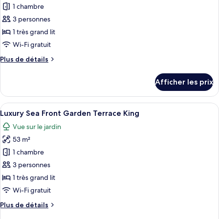
pour
1 chambre
ce
3 personnes
type
1 très grand lit
de
Wi-Fi gratuit
chambre :
Plus
Plus de détails
Luxury
de
Seafront
détails
Afficher les prix
King
pour
Luxury
Seafront
Afficher
Une salle de bain moderne avec un meu
7
King
Luxury Sea Front Garden Terrace King
toutes
Vue sur le jardin
les
53 m²
photos
pour
1 chambre
ce
3 personnes
type
1 très grand lit
de
Wi-Fi gratuit
chambre :
Plus
Plus de détails
Luxury
de