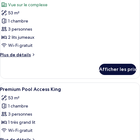
Ocean
Vue sur le complexe
View
les
53 m²
photos
pour
1 chambre
ce
3 personnes
type
2 lits jumeaux
de
Wi-Fi gratuit
chambre :
Plus
Plus de détails
Premium
de
Terrace
détails
Afficher les prix
Twin
pour
Premium
Terrace
Afficher
Une chambre d’hôtel dotée d’un grand l
6
Twin
Premium Pool Access King
toutes
53 m²
les
1 chambre
photos
pour
3 personnes
ce
1 très grand lit
type
Wi-Fi gratuit
de
Plus
Plus de détails