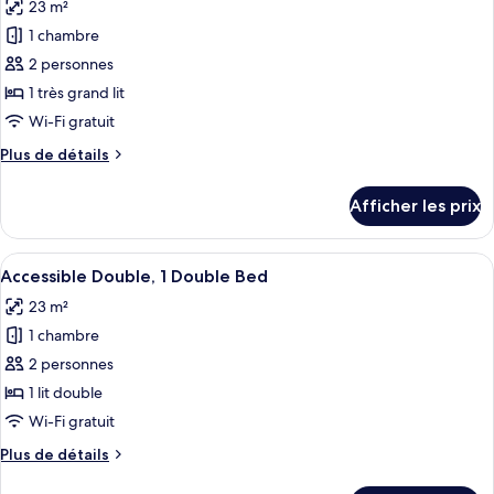
23 m²
Bed
les
with
with
1 chambre
photos
Bunk
Bunk
pour
2 personnes
Bed
Bed
ce
1 très grand lit
type
Wi-Fi gratuit
de
Plus
Plus de détails
chambre :
de
Chambre
détails
Afficher les prix
pour
Standard
Chambre
double,
Standard
Afficher
Une chambre moderne avec un grand lit
1
6
double,
Accessible Double, 1 Double Bed
toutes
très
1
23 m²
très
les
grand
grand
1 chambre
photos
lit
lit
pour
2 personnes
ce
1 lit double
type
Wi-Fi gratuit
de
Plus
Plus de détails
chambre :
de
Accessible
détails