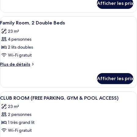
Afficher les prix
pour
Double,
Accessible
1
Double,
Afficher
Une chambre d’hôtel avec un grand lit,
Double
8
1
Family Room, 2 Double Beds
toutes
Bed
Double
23 m²
Bed
les
4 personnes
photos
pour
2 lits doubles
ce
Wi-Fi gratuit
type
Plus
Plus de détails
de
de
chambre :
détails
Afficher les prix
pour
Family
Family
Room,
Room,
Afficher
Une chambre moderne avec un grand lit
2
8
2
CLUB ROOM (FREE PARKING, GYM & POOL ACCESS)
toutes
Double
Double
23 m²
Beds
les
Beds
2 personnes
photos
pour
1 très grand lit
ce
Wi-Fi gratuit
type