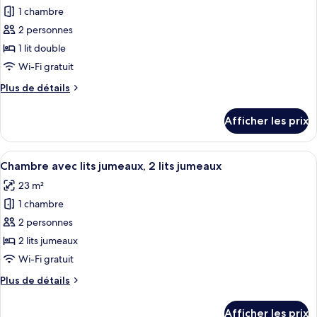
POOL
POOL
1 chambre
photos
ACCESS)
ACCESS)
pour
2 personnes
ce
1 lit double
type
Wi-Fi gratuit
de
Plus
Plus de détails
chambre :
de
Chambre
détails
Afficher les prix
pour
double
Chambre
double
Afficher
Une chambre d’hôtel avec deux lits, une
7
Chambre avec lits jumeaux, 2 lits jumeaux
toutes
23 m²
les
1 chambre
photos
pour
2 personnes
ce
2 lits jumeaux
type
Wi-Fi gratuit
de
Plus
Plus de détails
chambre :
de
Chambre
détails
Afficher les prix