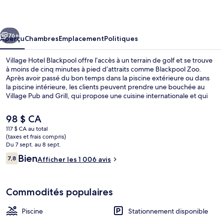
Hotel
Blackpool
cédent
Suivant
76+
Aperçu
Chambres
Emplacement
Politiques
Village Hotel Blackpool offre l’accès à un terrain de golf et se trouve
à moins de cinq minutes à pied d’attraits comme Blackpool Zoo.
Après avoir passé du bon temps dans la piscine extérieure ou dans
la piscine intérieure, les clients peuvent prendre une bouchée au
Village Pub and Grill, qui propose une cuisine internationale et qui
est ouvert pour le déjeuner, le dîner et le souper. Parmi les
commodités offertes par cet hôtel de luxe figurent un bar-salon, un
Le
98 $ CA
centre d’entraînement physique et une baignoire à remous. La
prix
117 $ CA au total
piscine et le personnel serviable sont des éléments très prisés par
actuel
(taxes et frais compris)
les voyageurs.
Baignoire à remous intérieure
est
Du 7 sept. au 8 sept.
de 98 $ CA
Avis
Bien
7,8
Afficher les 1 006 avis
7,8 sur 10 –
Commodités populaires
Piscine
Stationnement disponible