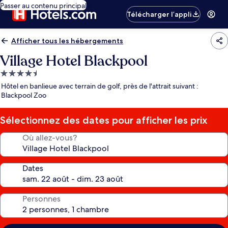
Passer au contenu principal
Télécharger l’appli
Afficher tous les hébergements
Village Hotel Blackpool
Hébergement
4.5 étoiles
Hôtel en banlieue avec terrain de golf, près de l'attrait suivant :
Blackpool Zoo
Sélectionnez des dates pour afficher les prix
Où allez-vous?
Dates
Personnes