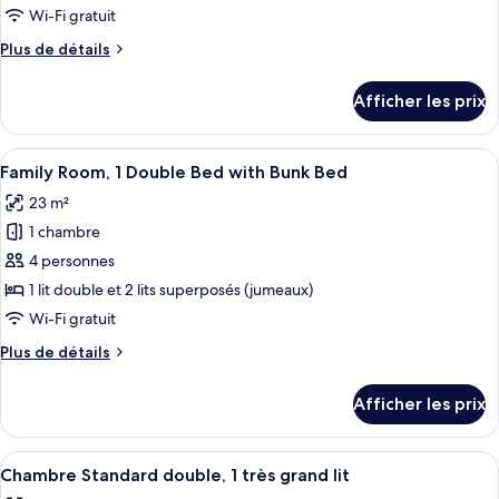
lit
type
lit
Wi-Fi gratuit
de
Plus
Plus de détails
chambre :
de
Chambre
détails
Afficher les prix
pour
familiale,
Chambre
2
familiale,
Afficher
Une chambre d’hôtel moderne équipée d
lits
7
2
Family Room, 1 Double Bed with Bunk Bed
toutes
doubles
lits
23 m²
doubles
les
1 chambre
photos
pour
4 personnes
ce
1 lit double et 2 lits superposés (jumeaux)
type
Wi-Fi gratuit
de
Plus
Plus de détails
chambre :
de
Family
détails
Afficher les prix
pour
Room,
Family
1
Room,
Afficher
Une chambre moderne avec un grand lit
Double
8
1
Chambre Standard double, 1 très grand lit
toutes
Bed
Double