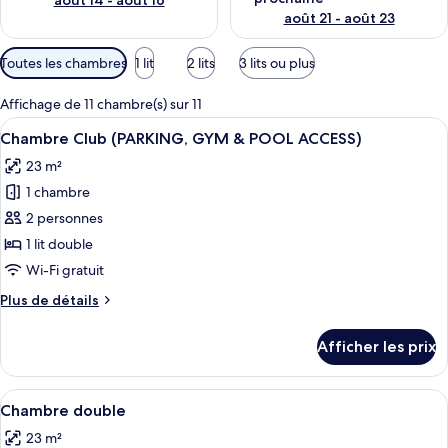
août 14 - août 16
août 21 - août 23
Filtres
Toutes les chambres
1 lit
2 lits
3 lits ou plus
disponibles
pour
Affichage de 11 chambre(s) sur 11
les
Afficher
Une chambre à coucher avec un lit, de
7
Chambre Club (PARKING, GYM & POOL ACCESS)
chambres
toutes
23 m²
les
1 chambre
photos
pour
2 personnes
ce
1 lit double
type
Wi-Fi gratuit
de
Plus
Plus de détails
chambre :
de
Chambre
détails
Afficher les prix
pour
Club
Chambre
(PARKING,
Club
Afficher
Une chambre moderne avec un grand lit
GYM
7
(PARKING,
Chambre double
toutes
&
GYM
23 m²
&
les