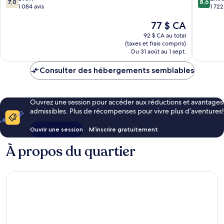
7,0
8,6
sur
sur
1 084 avis
1 722
10,
10,
Le
77 $ CA
Bien,
Excellen
prix
1 084 avis
1 722 avi
92 $ CA au total
est
(taxes et frais compris)
de
Du 31 août au 1 sept.
77 $ CA
Consulter des hébergements semblables
Ouvrez une session pour accéder aux réductions et avantages
admissibles. Plus de récompenses pour vivre plus d’aventures!
Ouvrir une session
M’inscrire gratuitement
À propos du quartier