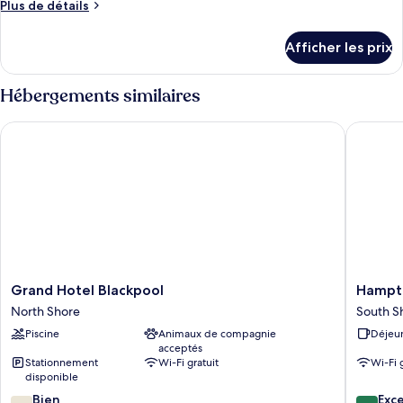
Plus
Plus de détails
de
détails
Afficher les prix
pour
Chambre
Hébergements similaires
Grand Hotel Blackpool
Hampton 
Grand
Hampto
Grand Hotel Blackpool
Hampto
Hotel
by
North Shore
South S
Blackpool
Hilton
Piscine
Animaux de compagnie
Déjeun
North
Blackpo
acceptés
Shore
South
Stationnement
Wi-Fi gratuit
Wi-Fi 
Shore
disponible
7.0
8.6
Bien
Exce