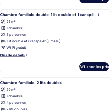
pour
avec
Chambre
lits
avec
Afficher
Une chambre à coucher moderne avec u
jumeaux,
9
lits
Chambre familiale double, 1 lit double et 1 canapé-lit
toutes
2
jumeaux,
23 m²
2
les
lits
lits
1 chambre
photos
jumeaux
jumeaux
pour
3 personnes
ce
1 lit double et 1 canapé-lit (jumeau)
type
Wi-Fi gratuit
de
Plus
Plus de détails
chambre :
de
Chambre
détails
Afficher les prix
pour
familiale
Chambre
double,
familiale
Afficher
Une chambre d’hôtel avec un grand lit,
1
9
double,
Chambre familiale, 2 lits doubles
toutes
lit
1
25 m²
lit
les
double
double
1 chambre
photos
et
et
pour
4 personnes
1
1
ce
canapé-
canapé-
2 lits doubles