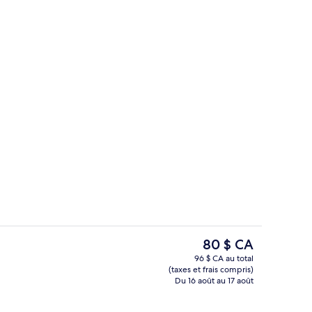
térieures, accès possible de 6 h à 22 h, parasols
J&S Room | Piscine privée
Le
80 $ CA
prix
96 $ CA au total
actuel
(taxes et frais compris)
’hébergement
Restaurant
est
Du 16 août au 17 août
de 80 $ CA