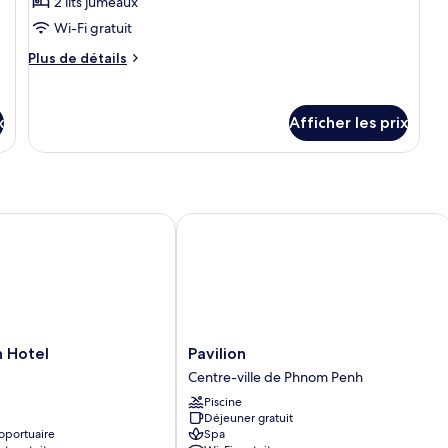
de
2 lits jumeaux
chambre :
Wi-Fi gratuit
Chambre
Plus
Plus de détails
supérieure
de
avec
détails
pour
lits
x
Afficher les prix
Chambre
jumeaux,
supérieure
vue
avec
sur
lits
jumeaux,
la
vue
Hotel
Pavilion
ville
sur
la
ville
Pavilion
 Hotel
Pavilion
Centre-
Centre-ville de Phnom Penh
ville
Piscine
de
Déjeuner gratuit
Phnom
oportuaire
Spa
Penh