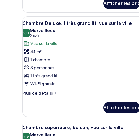
très
Afficher les pri
pour
grand
Chambre
lit
Standard,
Afficher
Une chambre d’hôtel moderne do
7
1
Chambre Deluxe, 1 très grand lit, vue sur la ville
toutes
très
Merveilleux
grand
les
9,0
9,0 sur 10
(2 avis)
2 avis
lit
photos
Vue sur la ville
pour
44 m²
ce
1 chambre
type
3 personnes
de
1 très grand lit
chambre :
Chambre
Wi-Fi gratuit
Deluxe,
Plus
Plus de détails
1
de
détails
très
Afficher les pri
pour
grand
Chambre
lit,
Deluxe,
Afficher
Minibar, coffre-fort pour ordi
vue
10
1
Chambre supérieure, balcon, vue sur la ville
toutes
très
sur
Merveilleux
grand
les
9,2
9,2 sur 10