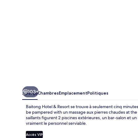
Hotel
&
Resort
103+
Aperçu
Chambres
Emplacement
Politiques
Baitong Hotel & Resort se trouve à seulement cinq minutes 
be pampered with un massage aux pierres chaudes at the spa
saillants figurent 2 piscines extérieures, un bar-salon et
vraiment le personnel serviable.
Accès VIP