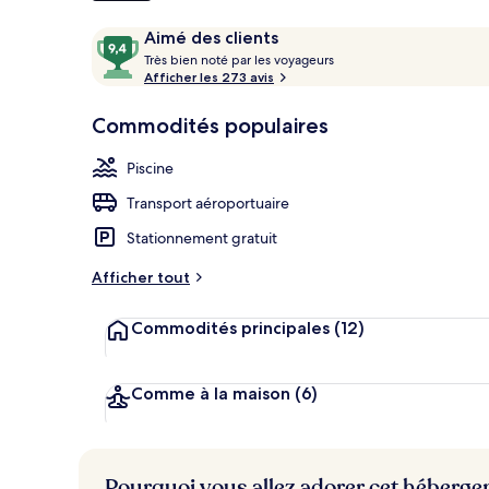
Avis
9,4
Aimé des clients
T
sur
Très bien noté par les voyageurs
2 piscines ext
r
Afficher les 273 avis
10,
è
Aimé
s
Commodités populaires
des
clients
b
Piscine
i
e
Transport aéroportuaire
n
Stationnement gratuit
n
o
Afficher tout
t
é
Commodités principales
(12)
p
a
r
Comme à la maison
(6)
l
e
s
Pourquoi vous allez adorer cet héberg