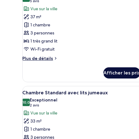
(5 avis)
la
5 avis
lit,
photos
ville
Vue sur la ville
vue
pour
sur
37 m²
ce
la
1 chambre
ville
type
3 personnes
de
1 très grand lit
chambre :
Chambre
Wi-Fi gratuit
supérieure,
Plus
Plus de détails
balcon,
de
détails
vue
Afficher les pri
pour
sur
Chambre
la
supérieure,
Afficher
Chambre Standard avec lits ju
ville
9
balcon,
Chambre Standard avec lits jumeaux
toutes
vue
Exceptionnel
sur
les
10,0
10,0 sur 10
(2 avis)
2 avis
la
photos
Vue sur la ville
ville
pour
33 m²
ce
1 chambre
type
3 personnes