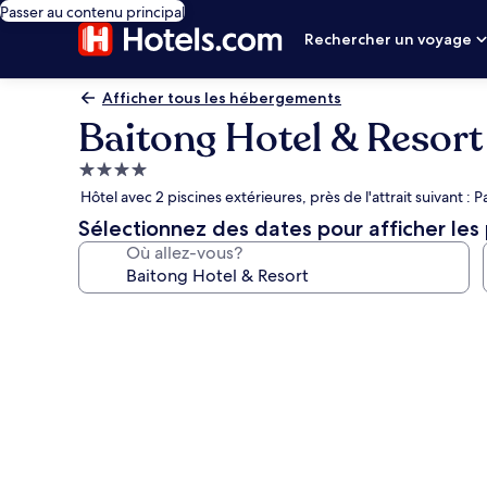
Passer au contenu principal
Rechercher un voyage
Afficher tous les hébergements
Baitong Hotel & Resort
Hébergement
4.0 étoiles
Hôtel avec 2 piscines extérieures, près de l'attrait suivant : Pa
Sélectionnez des dates pour afficher les 
Où allez-vous?
Galerie
de
photos
de
l’hébergement
Baitong