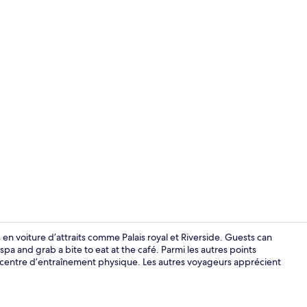
2 piscines ex
en voiture d’attraits comme Palais royal et Riverside. Guests can
 and grab a bite to eat at the café. Parmi les autres points
 un centre d’entraînement physique. Les autres voyageurs apprécient
Façade de l