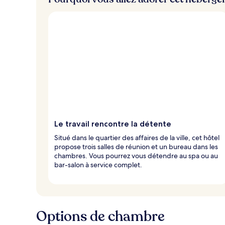
v
o
y
a
g
e
u
r
s
Le travail rencontre la détente
Situé dans le quartier des affaires de la ville, cet hôtel
propose trois salles de réunion et un bureau dans les
chambres. Vous pourrez vous détendre au spa ou au
bar-salon à service complet.
Options de chambre