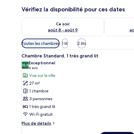
Vérifiez la disponibilité pour ces dates
Vérifier la disponibilité pour ce soir août 8 - août 9
Vérifier la di
Ce soir
août 8 - août 9
ao
Filtres
Toutes les chambres
1 lit
2 lits
disponibles
Afficher
Une chambre d’hôtel moderne éq
pour
7
Chambre Standard, 1 très grand lit
toutes
les
Exceptionnel
les
10,0
chambres
10,0 sur 10
(4 avis)
4 avis
photos
Vue sur la ville
pour
27 m²
ce
1 chambre
type
3 personnes
de
1 très grand lit
chambre :
Chambre
Wi-Fi gratuit
Standard,
Plus
Plus de détails
1
de
détails