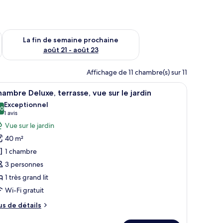
n de semaine août 14 - août 16
Vérifier la disponibilité pour la fin de semaine prochaine août
La fin de semaine prochaine
août 21 - août 23
Affichage de 11 chambre(s) sur 11
’un lit, d’un canapé, d’une télévision et d’un balcon avec vue.
fficher
Une chambre d’hôtel moderne dotée d’un grand 
9
ambre Deluxe, terrasse, vue sur le jardin
outes
Exceptionnel
s
,0
10,0 sur 10
(1 avis)
1 avis
hotos
Vue sur le jardin
our
40 m²
e
1 chambre
ype
3 personnes
e
1 très grand lit
hambre :
hambre
Wi-Fi gratuit
eluxe,
us
us de détails
errasse,
e
tails