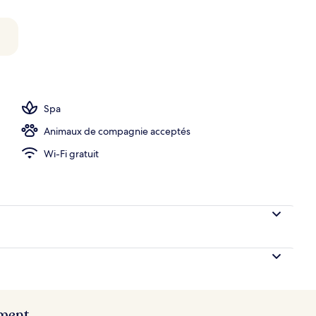
érieures, accès possible de 6 h à 22 h, parasols
Spa
Animaux de compagnie acceptés
Wi-Fi gratuit
ement