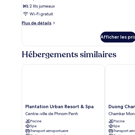
de
2 lits jumeaux
chambre :
Chambre
Wi-Fi gratuit
Standard
Plus
Plus de détails
avec
de
détails
lits
Afficher les pri
pour
jumeaux
Chambre
Standard
Hébergements similaires
avec
lits
jumeaux
Plantation Urban Resort & Spa
Duong Chan 
Plantation
Duong
Plantation Urban Resort & Spa
Duong Chan
Urban
Chan
Centre-ville de Phnom Penh
Chamkar Mon
Resort
Hotel
Piscine
Piscine
&
Chamkar
Spa
Spa
Spa
Mon
Transport aéroportuaire
Transport aér
Centre-