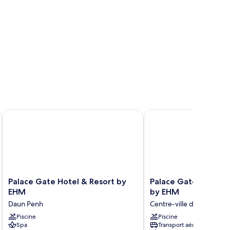
Palace Gate Hotel & Resort by EHM
Palace Gate Hotel & R
Palace
Palace
Palace Gate Hotel & Resort by
Palace Gate Hotel &
Gate
Gate
EHM
by EHM
Hotel
Hotel
Daun Penh
Centre-ville de Phnom P
&
&
Resort
Piscine
Residence
Piscine
Spa
Transport aéroportuaire
by
by