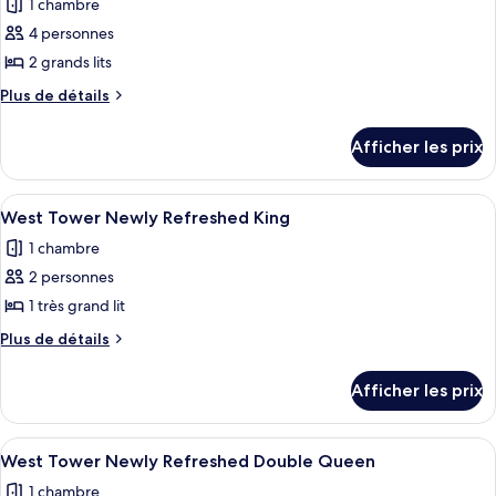
1 chambre
les
King
4 personnes
photos
pour
2 grands lits
ce
Plus
Plus de détails
type
de
détails
de
Afficher les prix
pour
chambre :
West
West
Tower/Dog
Afficher
Une chambre d’hôtel avec un grand lit
3
Tower/Dog
Friendly
West Tower Newly Refreshed King
toutes
Queen
Friendly
1 chambre
les
Queen
2 personnes
photos
pour
1 très grand lit
ce
Plus
Plus de détails
type
de
détails
de
Afficher les prix
pour
chambre :
West
West
Tower
Afficher
Une chambre d’hôtel avec deux lits, un 
4
Tower
Newly
West Tower Newly Refreshed Double Queen
toutes
Refreshed
Newly
1 chambre