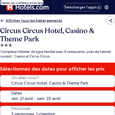
Passer au contenu principal
Télécharger l’appli
Afficher tous les hébergements
Circus Circus Hotel, Casino &
Theme Park
Hébergement
3.0 étoiles
Complexe hôtelier de type familial avec 5 restaurants, près de l'attrait
suivant : Casino at Circus Circus
Sélectionnez des dates pour afficher les prix
Où allez-vous?
Dates
Personnes