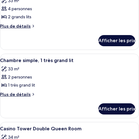
33 m²
Queen
les
Double
Room
4 personnes
photos
Queen
pour
2 grands lits
Room
ce
Plus
Plus de détails
type
de
détails
de
Afficher les prix
pour
chambre :
Manor
Manor
Double
Afficher
Une chambre d’hôtel avec un grand lit,
3
Double
Queen
Chambre simple, 1 très grand lit
toutes
Room
Queen
33 m²
les
Room
2 personnes
photos
pour
1 très grand lit
ce
Plus
Plus de détails
type
de
détails
de
Afficher les prix
pour
chambre :
Chambre
Chambre
simple,
Afficher
Une chambre d’hôtel avec deux lits, u
4
simple,
1
Casino Tower Double Queen Room
toutes
très
1
34 m²
grand