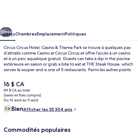
Circus
Circus
Hotel,
cédent
Suivant
Casino
52+
Aperçu
Chambres
Emplacement
Politiques
&
Circus Circus Hotel, Casino & Theme Park se trouve à quelques pas
Theme
d’attraits comme Casino at Circus Circus et offre l’accès à un casino
et à un parc aquatique gratuit. Guests can take a dip in the piscine
Park
extérieure en saison or grab a bite to eat at THE Steak House, which
serves le souper and is one of 5 restaurants. Parmi les autres points
saillants figurent 6 bars-salons, un bar attenant à la piscine et un
centre d’entraînement physique. Les autres voyageurs apprécient
Le
16 $ CA
vraiment les commodités familiales et les visites touristiques locales.
prix
89 $ CA au total
L’hébergement se situe à quelques minutes de marche du transport
actuel
(taxes et frais compris)
en commun : Station de monorail Las Vegas Hilton se trouve
Aire de jeu intérieure pour enfants
est
Du 10 août au 11 août
à 14 minutes.
de 16 $ CA
Avis
Bien
7,0
Afficher les 35 304 avis
7,0 sur 10 –
Commodités populaires