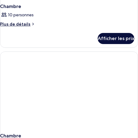
Chambre
10 personnes
Plus
Plus de détails
de
détails
Afficher les prix
pour
Chambre
Chambre