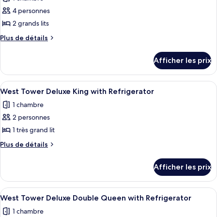
King
les
Refreshed
4 personnes
photos
King
pour
2 grands lits
ce
Plus
Plus de détails
type
de
détails
de
Afficher les prix
pour
chambre :
West
West
Tower
Afficher
Une chambre d’hôtel avec un grand lit,
3
Tower
Newly
West Tower Deluxe King with Refrigerator
toutes
Refreshed
Newly
1 chambre
Double
les
Refreshed
Queen
2 personnes
photos
Double
pour
1 très grand lit
Queen
ce
Plus
Plus de détails
type
de
détails
de
Afficher les prix
pour
chambre :
West
West
Tower
Afficher
Une chambre d’hôtel avec un grand lit
5
Tower
Deluxe
West Tower Deluxe Double Queen with Refrigerator
toutes
King
Deluxe
1 chambre
with
les