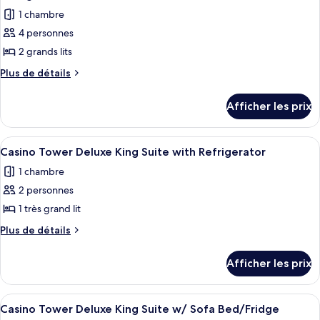
with
les
with
1 chambre
Refrigerator/Coffee
photos
Refrigerator/Coffee
Maker
4 personnes
pour
Maker
2 grands lits
ce
type
Plus
Plus de détails
de
de
détails
chambre :
Afficher les prix
pour
West
West
Tower
Tower
Afficher
Une chambre d’hôtel avec un grand lit
2
Executive
Executive
Casino Tower Deluxe King Suite with Refrigerator
toutes
Double
Double
1 chambre
Queen
les
Queen
with
2 personnes
photos
with
Refrigerator/Coffee
pour
1 très grand lit
Maker
Refrigerator/Coffee
ce
Plus
Plus de détails
Maker
type
de
détails
de
Afficher les prix
pour
chambre :
Casino
Casino
Tower
Afficher
Une chambre d’hôtel comprenant un lit
1
Tower
Deluxe
Casino Tower Deluxe King Suite w/ Sofa Bed/Fridge
toutes
King