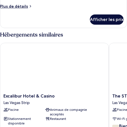
Plus
Plus de détails
de
détails
Afficher les prix
pour
Chambre
Hébergements similaires
Excalibur Hotel & Casino
The STRA
Excalibur
The
Excalibur Hotel & Casino
The ST
Hotel
STRAT
Las Vegas Strip
Las Vega
&
Hotel,
Piscine
Animaux de compagnie
Piscin
Casino
Casino
acceptés
Las
&
Stationnement
Restaurant
Wi-Fi 
Vegas
Tower
disponible
7.6
Strip
Las
Bie