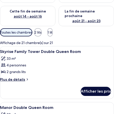
Vérifier la disponibilité pour cette fin de semaine août 14 - aoû
Vérifier la disponibilité pour 
Cette fin de semaine
La fin de semaine
prochaine
août 14 - août 16
août 21 - août 23
Filtres
Toutes les chambres
2 lits
1 lit
disponibles
pour
Affichage de 21 chambre(s) sur 21
les
Afficher
Une chambre d’hôtel avec deux lits, u
4
Skyrise Family Tower Double Queen Room
chambres
toutes
33 m²
les
4 personnes
photos
pour
2 grands lits
ce
Plus
Plus de détails
type
de
détails
de
Afficher les prix
pour
chambre :
Skyrise
Skyrise
Family
Afficher
Une chambre d’hôtel avec deux lits, u
4
Family
Tower
Manor Double Queen Room
toutes
Double
Tower