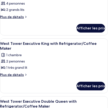
King
Refrigerator
4 personnes
photos
with
pour
2 grands lits
Refrigerator
ce
Plus
Plus de détails
type
de
détails
de
Afficher les prix
pour
chambre :
West
West
Tower
Afficher
Une chambre d’hôtel avec un grand lit, u
3
Tower
Deluxe
West Tower Executive King with Refrigerator/Coffee
toutes
Double
Deluxe
Maker
Queen
les
Double
1 chambre
with
photos
Queen
Refrigerator
2 personnes
pour
with
1 très grand lit
ce
Refrigerator
type
Plus
Plus de détails
de
de
détails
chambre :
Afficher les prix
pour
West
West
Tower
Tower
Afficher
Une chambre d’hôtel avec un grand lit
5
Executive
Executive
West Tower Executive Double Queen with
toutes
King
Refrigerator/Coffee Maker
King