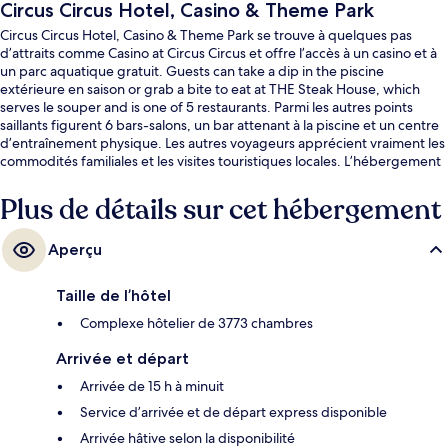
Circus Circus Hotel, Casino & Theme Park
Circus Circus Hotel, Casino & Theme Park se trouve à quelques pas
d’attraits comme Casino at Circus Circus et offre l’accès à un casino et à
un parc aquatique gratuit. Guests can take a dip in the piscine
extérieure en saison or grab a bite to eat at THE Steak House, which
serves le souper and is one of 5 restaurants. Parmi les autres points
saillants figurent 6 bars-salons, un bar attenant à la piscine et un centre
d’entraînement physique. Les autres voyageurs apprécient vraiment les
commodités familiales et les visites touristiques locales. L’hébergement
se situe à quelques minutes de marche du transport en commun :
Station de monorail Las Vegas Hilton se trouve à 14 minutes.
Plus de détails sur cet hébergement
Aperçu
Taille de l’hôtel
Complexe hôtelier de 3773 chambres
Arrivée et départ
Arrivée de 15 h à minuit
Service d’arrivée et de départ express disponible
Arrivée hâtive selon la disponibilité