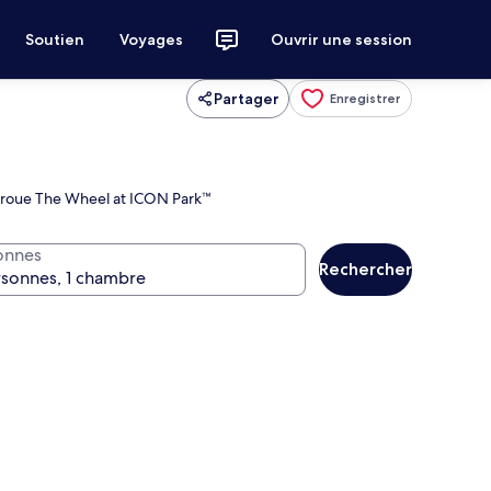
Soutien
Voyages
Ouvrir une session
Partager
Enregistrer
de roue The Wheel at ICON Park™
onnes
Rechercher