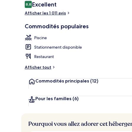
Avis
Excellent
8,8
8,8 sur 10 –
Afficher les 1 011 avis
Commodité d
Commodités populaires
Piscine
Stationnement disponible
Restaurant
Afficher tout
Commodités principales
(12)
Pour les familles
(6)
Pourquoi vous allez adorer cet héberg