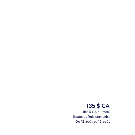
Bar-salon dans le hall
ateur
Le
135 $ CA
prix
152 $ CA au total
actuel
(taxes et frais compris)
ieure, accès possible de 9 h à 22 h, parasols
Commodité de l’hébergement
est
Du 12 août au 13 août
de 135 $ CA