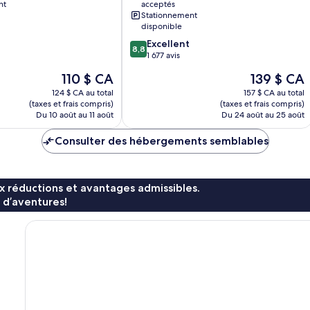
nt
acceptés
ICON
Stationnement
Park
disponible
Hôtel
8.8
Excellent
International
8,8
sur
1 677 avis
Drive
10,
Le
Le
110 $ CA
139 $ CA
Excellent,
prix
prix
1 677 avis
124 $ CA au total
157 $ CA au total
est
est
(taxes et frais compris)
(taxes et frais compris)
de
de
Du 10 août au 11 août
Du 24 août au 25 août
110 $ CA
139 $ CA
Consulter des hébergements semblables
x réductions et avantages admissibles.
 d’aventures!