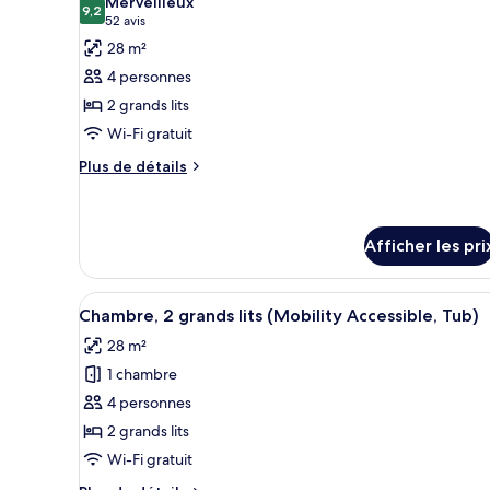
Merveilleux
lit
et
les
9,2
9,2 sur 10
(52 avis)
52 avis
et
1
photos
28 m²
canapé-
1
pour
lit
4 personnes
canapé-
ce
lit
2 grands lits
type
Wi-Fi gratuit
de
chambre :
Plus
Plus de détails
de
Chambre,
détails
2
pour
grands
Chambre,
Afficher les pri
lits
2
grands
Afficher
Une chambre d’hôtel avec deux 
lits
6
Chambre, 2 grands lits (Mobility Accessible, Tub)
toutes
28 m²
les
1 chambre
photos
pour
4 personnes
ce
2 grands lits
type
Wi-Fi gratuit
de