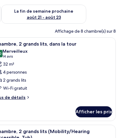
n de semaine août 14 - août 16
Vérifier la disponibilité pour la fin de semaine prochaine août
La fin de semaine prochaine
août 21 - août 23
Affichage de 8 chambre(s) sur 8
vec des rideaux.
 un bureau, une chaise, une petite table et un tableau au mur.
fficher
Une chambre d’hôtel avec deux lits, un bureau
15
ambre, 2 grands lits, dans la tour
outes
Merveilleux
s
0
9,0 sur 10
(14 avis)
14 avis
hotos
32 m²
our
4 personnes
e
2 grands lits
ype
Wi-Fi gratuit
e
hambre :
us
us de détails
e
hambre,
tails
Afficher les prix
ur
rands
ambre,
ts,
ideaux.
reau, une chaise, une télévision et un tableau au mur.
fficher
Une chambre d’hôtel avec deux lits, un bureau
6
ands
ambre, 2 grands lits (Mobility/Hearing
ans
outes
s,
cessible, Tub)