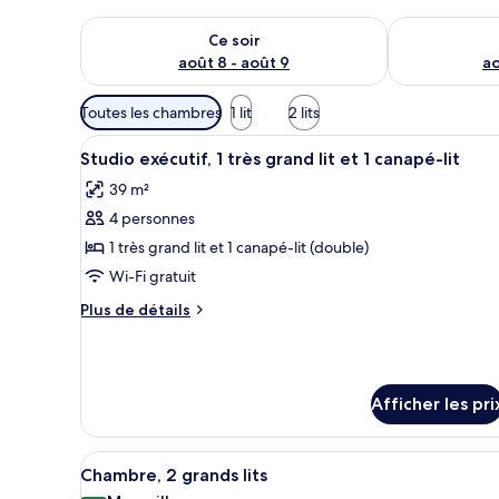
Vérifier la disponibilité pour ce soir août 8 - août 9
Vérifier la di
Ce soir
août 8 - août 9
ao
Filtres
Toutes les chambres
1 lit
2 lits
disponibles
Afficher
Une chambre d’hôtel équipée d’
pour
14
Studio exécutif, 1 très grand lit et 1 canapé-lit
toutes
les
39 m²
les
chambres
4 personnes
photos
pour
1 très grand lit et 1 canapé-lit (double)
ce
Wi-Fi gratuit
type
Plus
Plus de détails
de
de
chambre :
détails
pour
Studio
Studio
exécutif,
Afficher les pri
exécutif,
1
1
très
très
Afficher
Une chambre d’hôtel avec deux 
grand
17
Chambre, 2 grands lits
grand
toutes
lit