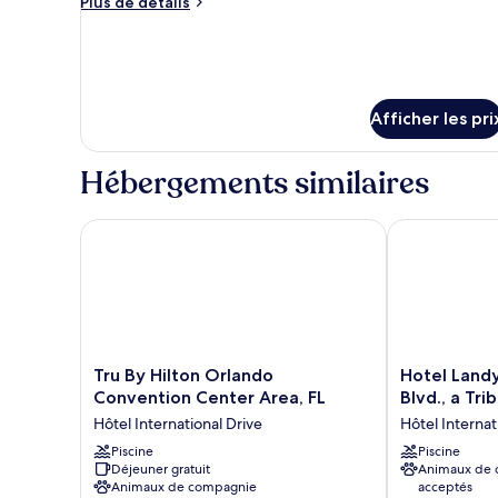
Plus
Plus de détails
chambre :
de
Chambre,
détails
pour
2
Chambre,
grands
2
lits
Afficher les pri
grands
(Mobility
lits
(Mobility
Accessible,
Hébergements similaires
Accessible,
Tub)
Tub)
Tru By Hilton Orlando Convention Center Area, FL
Hotel Landy Or
Tru
Hotel
Tru By Hilton Orlando
Hotel Landy
By
Landy
Convention Center Area, FL
Blvd., a Tri
Hilton
Orlando
Hôtel International Drive
Hôtel Internat
Orlando
Universal
Convention
Piscine
Blvd.,
Piscine
Déjeuner gratuit
Animaux de
Center
a
Animaux de compagnie
acceptés
Area,
Tribute