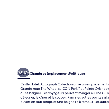
Hotel,
Autograph
Collection
117+
Aperçu
Chambres
Emplacement
Politiques
Castle Hotel, Autograph Collection offre un emplacement i
Grande roue The Wheel at ICON Park™ et Pointe Orlando (ce
où se baigner. Les voyageurs peuvent manger au The Guild,
déjeuner, le dîner et le souper. Parmi les autres points sai
ouvert en tout temps et une baignoire à remous. Les autre