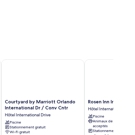
ernational Dr ICON Park
Courtyard by Marriott Orlando International Dr / Conv Cntr
Rosen Inn International
Courtyard
Rosen
Courtyard by Marriott Orlando
Rosen Inn Internatio
by
Inn
International Dr / Conv Cntr
Hôtel International Drive
Marriott
International
Hôtel International Drive
Piscine
Orlando
Hôtel
Animaux de compagnie
International
Piscine
International
acceptés
Stationnement gratuit
Dr
Drive
Stationnement
Wi-Fi gratuit
/