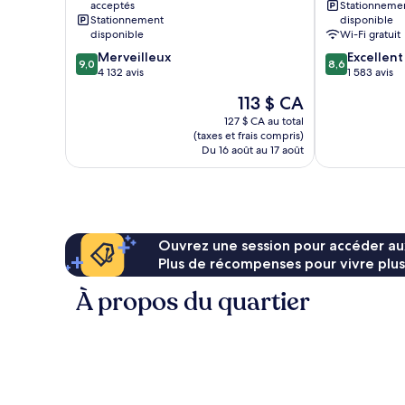
acceptés
Stationneme
FL
Portfolio
Stationnement
disponible
Hôtel
Hotel
disponible
Wi-Fi gratuit
International
Hôtel
9.0
8.6
Merveilleux
Excellent
Drive
International
9,0
8,6
sur
sur
4 132 avis
1 583 avis
Drive
10,
10,
Le
113 $ CA
Merveilleux,
Excellent,
prix
4 132 avis
1 583 avis
127 $ CA au total
est
(taxes et frais compris)
de
Du 16 août au 17 août
113 $ CA
Ouvrez une session pour accéder au
Plus de récompenses pour vivre plus
À propos du quartier