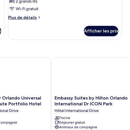
2 grands lits
chambre :
Wi-Fi gratuit
Chambre,
2
Plus
Plus de détails
de
grands
détails
lits
x
Afficher les prix
pour
(Mobility
Chambre,
Accessible,
2
grands
Roll-
lits
in
(Mobility
lando Universal Blvd., a Tribute Portfolio Hotel
Embassy Suites by Hilton Orlando Int
Shower)
Accessible,
Roll-
in
Shower)
Embassy
 Orlando Universal
Embassy Suites by Hilton Orlando
Suites
bute Portfolio Hotel
International Dr ICON Park
by
ional Drive
Hôtel International Drive
Hilton
Orlando
Piscine
 compagnie
Déjeuner gratuit
International
Animaux de compagnie
Dr