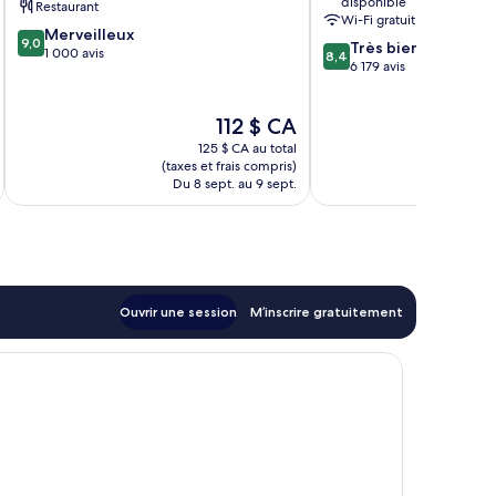
disponible
Restaurant
Conv
Wi-Fi gratuit
9.0
Cntr
Merveilleux
9,0
8.4
Très bien
sur
Hôtel
1 000 avis
8,4
sur
6 179 avis
10,
International
10,
Merveilleux,
Drive
Très
1 000 avis
Le
112 $ CA
bien,
prix
6 179 avis
125 $ CA au total
est
(taxes et frais compris)
(taxe
de
Du 8 sept. au 9 sept.
Du 
112 $ CA
Ouvrir une session
M’inscrire gratuitement